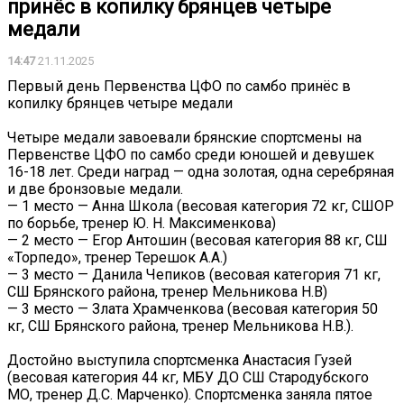
принёс в копилку брянцев четыре
медали
14:47
21.11.2025
Первый день Первенства ЦФО по самбо принёс в
копилку брянцев четыре медали
Четыре медали завоевали брянские спортсмены на
Первенстве ЦФО по самбо среди юношей и девушек
16-18 лет. Среди наград — одна золотая, одна серебряная
и две бронзовые медали.
— 1 место — Анна Школа (весовая категория 72 кг, СШОР
по борьбе, тренер Ю. Н. Максименкова)
— 2 место — Егор Антошин (весовая категория 88 кг, СШ
«Торпедо», тренер Терешок А.А.)
— 3 место — Данила Чепиков (весовая категория 71 кг,
СШ Брянского района, тренер Мельникова Н.В)
— 3 место — Злата Храмченкова (весовая категория 50
кг, СШ Брянского района, тренер Мельникова Н.В.).
Достойно выступила спортсменка Анастасия Гузей
(весовая категория 44 кг, МБУ ДО СШ Стародубского
МО, тренер Д.С. Марченко). Спортсменка заняла пятое