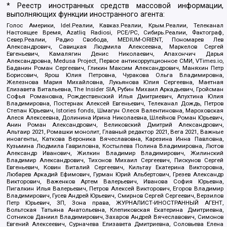
* Реестр иностранных средств массовой информации,
выполняющих функции иностранного агента:
Голос Америки, Idel.Реалии, Кавказ.Реалии, Крым.Реалии, Телеканал
Настоящее Время, Azatliq Radiosi, PCE/PC, Сибирь.Реалии, Фактограф,
Север.Реалии, Радио Свобода, MEDIUM-ORIENT, Пономарев Лев
Александрович, Савицкая Людмила Алексеевна, Маркелов Сергей
Евгеньевич, Камалягин Денис Николаевич, Апахончич Дарья
Александровна, Medusa Project, Первое антикоррупционное СМИ, VTimes.io,
Баданин Роман Сергеевич, Гликин Максим Александрович, Маняхин Петр
Борисович, Ярош Юлия Петровна, Чуракова Ольга Владимировна,
Железнова Мария Михайловна, Лукьянова Юлия Сергеевна, Маетная
Елизавета Витальевна, The Insider SIA, Рубин Михаил Аркадьевич, Гройсман
Софья Романовна, Рождественский Илья Дмитриевич, Апухтина Юлия
Владимировна, Постернак Алексей Евгеньевич, Телеканал Дождь, Петров
Степан Юрьевич, Istories fonds, Шмагун Олеся Валентиновна, Мароховская
Алеся Алексеевна, Долинина Ирина Николаевна, Шлейнов Роман Юрьевич,
Анин Роман Александрович, Великовский Дмитрий Александрович,
Альтаир 2021, Ромашки монолит, Главный редактор 2021, Вега 2021, Важные
иноагенты, Каткова Вероника Вячеславовна, Карезина Инна Павловна,
Кузьмина Людмила Гавриловна, Костылева Полина Владимировна, Лютов
Александр Иванович, Жилкин Владимир Владимирович, Жилинский
Владимир Александрович, Тихонов Михаил Сергеевич, Пискунов Сергей
Евгеньевич, Ковин Виталий Сергеевич, Кильтау Екатерина Викторовна,
Любарев Аркадий Ефимович, Гурман Юрий Альбертович, Грезев Александр
Викторович, Важенков Артем Валерьевич, Иванова София Юрьевна,
Пигалкин Илья Валерьевич, Петров Алексей Викторович, Егоров Владимир
Владимирович, Гусев Андрей Юрьевич, Смирнов Сергей Сергеевич, Верзилов
Петр Юрьевич, ЗП, Зона права, ЖУРНАЛИСТ-ИНОСТРАННЫЙ АГЕНТ,
Вольтская Татьяна Анатольевна, Клепиковская Екатерина Дмитриевна,
Сотников Даниил Владимирович, Захаров Андрей Вячеславович, Симонов
Евгений Алексеевич, Сурначева Елизавета Дмитриевна, Соловьева Елена