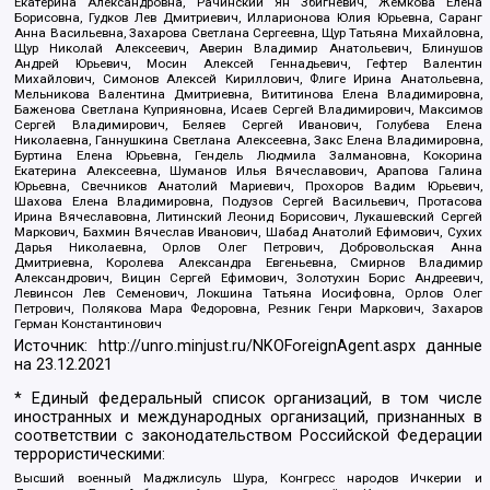
Екатерина Александровна, Рачинский Ян Збигневич, Жемкова Елена
Борисовна, Гудков Лев Дмитриевич, Илларионова Юлия Юрьевна, Саранг
Анна Васильевна, Захарова Светлана Сергеевна, Щур Татьяна Михайловна,
Щур Николай Алексеевич, Аверин Владимир Анатольевич, Блинушов
Андрей Юрьевич, Мосин Алексей Геннадьевич, Гефтер Валентин
Михайлович, Симонов Алексей Кириллович, Флиге Ирина Анатольевна,
Мельникова Валентина Дмитриевна, Вититинова Елена Владимировна,
Баженова Светлана Куприяновна, Исаев Сергей Владимирович, Максимов
Сергей Владимирович, Беляев Сергей Иванович, Голубева Елена
Николаевна, Ганнушкина Светлана Алексеевна, Закс Елена Владимировна,
Буртина Елена Юрьевна, Гендель Людмила Залмановна, Кокорина
Екатерина Алексеевна, Шуманов Илья Вячеславович, Арапова Галина
Юрьевна, Свечников Анатолий Мариевич, Прохоров Вадим Юрьевич,
Шахова Елена Владимировна, Подузов Сергей Васильевич, Протасова
Ирина Вячеславовна, Литинский Леонид Борисович, Лукашевский Сергей
Маркович, Бахмин Вячеслав Иванович, Шабад Анатолий Ефимович, Сухих
Дарья Николаевна, Орлов Олег Петрович, Добровольская Анна
Дмитриевна, Королева Александра Евгеньевна, Смирнов Владимир
Александрович, Вицин Сергей Ефимович, Золотухин Борис Андреевич,
Левинсон Лев Семенович, Локшина Татьяна Иосифовна, Орлов Олег
Петрович, Полякова Мара Федоровна, Резник Генри Маркович, Захаров
Герман Константинович
Источник:
http://unro.minjust.ru/NKOForeignAgent.aspx
данные
на
23.12.2021
* Единый федеральный список организаций, в том числе
иностранных и международных организаций, признанных в
соответствии с законодательством Российской Федерации
террористическими:
Высший военный Маджлисуль Шура, Конгресс народов Ичкерии и