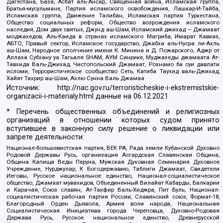
Дагестана, База, Асбат аль-Ансар, Священная война, Исламская группа,
Братья-мусульмане, Партия исламского освобождения, Лашкар-И-Тайба,
Исламская группа, Движение Талибан, Исламская партия Туркестана,
Общество социальных реформ, Общество возрождения исламского
наследия, Дом двух святых, Джунд аш-Шам, Исламский джихад – Джамаат
моджахедов, Аль-Каида в странах исламского Магриба, Имарат Кавказ,
АБТО, Правый сектор, Исламское государство, Джабха аль-Нусра ли-Ахль
аш-Шам, Народное ополчение имени К. Минина и Д. Пожарского, Аджр от
Аллаха Субхану уа Тагьаля SHAM, АУМ Синрике, Муджахеды джамаата Ат-
Тавхида Валь-Джихад, Чистопольский Джамаат, Рохнамо ба суи давлати
исломи, Террористическое сообщество Сеть, Катиба Таухид валь-Джихад,
Хайят Тахрир аш-Шам, Ахлю Сунна Валь Джамаа
Источник:
http://nac.gov.ru/terroristicheskie-i-ekstremistskie-
organizacii-i-materialy.html
данные на
06.12.2021
* Перечень общественных объединений и религиозных
организаций в отношении которых судом принято
вступившее в законную силу решение о ликвидации или
запрете деятельности:
Национал-большевистская партия, ВЕК РА, Рада земли Кубанской Духовно
Родовой Державы Русь, организация Асгардская Славянская Община,
Община Капища Веды Перуна, Мужская Духовная Семинария Духовное
Учреждение, Нурджулар, К Богодержавию, Таблиги Джамаат, Свидетели
Иеговы, Русское национальное единство, Национал-социалистическое
общество, Джамаат мувахидов, Объединенный Вилайат Кабарды, Балкарии
и Карачая, Союз славян, Ат-Такфир Валь-Хиджра, Пит Буль, Национал-
социалистическая рабочая партия России, Славянский союз, Формат-18,
Благородный Орден Дьявола, Армия воли народа, Национальная
Социалистическая Инициатива города Череповца, Духовно-Родовая
Держава Русь, Русское национальное единство, Древнерусской