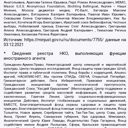
Анатольевна, Арапова Галина Юрьевна, Перл Роман Александрович, МЕМО,
Mason G.E.S. Anonymous Foundation, Stichting Bellingcat, Якутия – Наше
Мнение, Москоу диджитал медиа, РС-Балт, Заговора Максим
Александрович, Ветошкина Валерия Валерьевна, Павлов Иван Юрьевич,
Скворцова Елена Сергеевна, Оленичев Максим Владимирович, Как бы
инагент, Кочетков Игорь Викторович, Иркутский союз библиофилов, Честные
выборы, Нобелевский призыв, Еланчик Олег Александрович, Григорьева
Алина Александровна, Григорьев Андрей Валерьевич , Гималова Регина
Эмилевна, Хисамова Регина Фаритовна
Источник:
https://minjust.gov.ru/ru/documents/7755/
данные на
03.12.2021
* Сведения реестра НКО, выполняющих функции
иностранного агента:
Гражданин.Армия.Право, Нижегородский центр немецкой и европейской
культуры, Центр гендерных исследований, Фонд защиты прав граждан Штаб,
Институт права и публичной политики, Фонд борьбы с коррупцией, Альянс
врачей, НАСИЛИЮ.НЕТ, Мы против СПИДа, СВЕЧА, Открытый Петербург,
Гуманитарное действие, Лига Избирателей, Правовая инициатива,
Гражданская инициатива против экологической преступности,
Гражданский Союз, "Хасдей Ерушалаим" (Милосердие), Центр поддержки и
содействия развитию средств массовой информации, В защиту прав
заключенных, Горячая Линия, Центр социально-информационных
инициатив Действие, Институт глобализации и социальных движений,
ВМЕСТЕ, Благотворительный фонд охраны здоровья и защиты прав
граждан, Благотворительный фонд помощи осужденным и их семьям, Фонд
Тольятти, Новое время, Серебряная тайга, Так-Так-Так, центр Сова, центр
Анна, Проект Апрель, Самарская губерния, Эра здоровья, Мемориал,
Аналитический Центр Юрия Левады, Издательство Парк Гагарина, Фонд
содействия имени Андрея Рылькова, Сфера, Уральская правозащитная