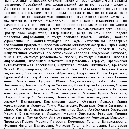
группа, Женщины Евразии, СИБАЛЬТ, Институт прав человека, Фонд защиты
гласности, Российский исследовательский центр по правам человека,
Дальневосточный центр развития гражданских инициатив и социального
партнерства, Пермский региональный правозащитный центр, Гражданское
действие, Центр независимых социологических исследований, Сутяжник,
АКАДЕМИЯ ПО ПРАВАМ ЧЕЛОВЕКА, Частное учреждение в Калининграде по
административной поддержке реализации программ и проектов Совета
Министров северных стран, Центр развития некоммерческих организаций,
Гражданское содействие, Интернешнл-Р, Центр Защиты Прав Средств
Массовой Информации, Институт развития прессы - Сибирь, Частное
учреждение в Санкт-Петербурге по административной поддержке
реализации программ и проектов Совета Министров Северных Стран, Фонд
поддержки свободы прессы, Гражданский контроль, Человек и Закон,
Общественная комиссия по сохранению наследия академика Сахарова,
МЕМО. РУ, Институт региональной прессы, Институт Развития Свободы
Информации, Экозащита!-Женсовет, Общественный вердикт, Евразийская
антимонопольная ассоциация, Дзугкоева Регина Николаевна, Кривенко
Сергей Владимирович, Милославский Павел Юрьевич, Шнырова Ольга
Вадимовна, Чанышева Лилия Айратовна, Сидорович Ольга Борисовна,
Туровский Александр Алексеевич, Васильева Анастасия Евгеньевна, Ривина
Анна Валерьевна, Бурдина Юлия Владимировна, Бойко Анатолий
Николаевич, Пивоваров Андрей Сергеевич, Дугин Сергей Георгиевич, Аверин
Виталий Евгеньевич, Барахоев Магомед Бекханович, Шевченко Дмитрий
Александрович, Шарипков Олег Викторович, Мошель Ирина Ароновна,
Шведов Григорий Сергеевич, Пономарев Лев Александрович, Созаев
Валерий Валерьевич, Каргалицкий Борис Юльевич, Исакова Ирина
Александровна, Исламов Тимур Рифгатович, Романова Ольга Евгеньевна,
Щаров Сергей Алексадрович, Цирульников Борис Альбертович, Халидова
Марина Владимировна, Людевиг Марина Зариевна, Федотова Галина
Анатольевна, Паутов Юрий Анатольевич, Верховский Александр Маркович,
Пислакова-Паркер Марина Петровна, Кочеткова Татьяна Владимировна,
Чуркина Наталья Валерьевна, Акимова Татьяна Николаевна, Золотарева