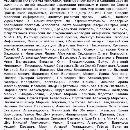
АКАДЕМИЯ ПО ПРАВАМ ЧЕЛОВЕКА, Частное учреждение в Калининграде по
административной поддержке реализации программ и проектов Совета
Министров северных стран, Центр развития некоммерческих организаций,
Гражданское содействие, Интернешнл-Р, Центр Защиты Прав Средств
Массовой Информации, Институт развития прессы - Сибирь, Частное
учреждение в Санкт-Петербурге по административной поддержке
реализации программ и проектов Совета Министров Северных Стран, Фонд
поддержки свободы прессы, Гражданский контроль, Человек и Закон,
Общественная комиссия по сохранению наследия академика Сахарова,
МЕМО. РУ, Институт региональной прессы, Институт Развития Свободы
Информации, Экозащита!-Женсовет, Общественный вердикт, Евразийская
антимонопольная ассоциация, Дзугкоева Регина Николаевна, Кривенко
Сергей Владимирович, Милославский Павел Юрьевич, Шнырова Ольга
Вадимовна, Чанышева Лилия Айратовна, Сидорович Ольга Борисовна,
Туровский Александр Алексеевич, Васильева Анастасия Евгеньевна, Ривина
Анна Валерьевна, Бурдина Юлия Владимировна, Бойко Анатолий
Николаевич, Пивоваров Андрей Сергеевич, Дугин Сергей Георгиевич, Аверин
Виталий Евгеньевич, Барахоев Магомед Бекханович, Шевченко Дмитрий
Александрович, Шарипков Олег Викторович, Мошель Ирина Ароновна,
Шведов Григорий Сергеевич, Пономарев Лев Александрович, Созаев
Валерий Валерьевич, Каргалицкий Борис Юльевич, Исакова Ирина
Александровна, Исламов Тимур Рифгатович, Романова Ольга Евгеньевна,
Щаров Сергей Алексадрович, Цирульников Борис Альбертович, Халидова
Марина Владимировна, Людевиг Марина Зариевна, Федотова Галина
Анатольевна, Паутов Юрий Анатольевич, Верховский Александр Маркович,
Пислакова-Паркер Марина Петровна, Кочеткова Татьяна Владимировна,
Чуркина Наталья Валерьевна, Акимова Татьяна Николаевна, Золотарева
Екатерина Александровна, Рачинский Ян Збигневич, Жемкова Елена
Борисовна, Гудков Лев Дмитриевич, Илларионова Юлия Юрьевна, Саранг
Анна Васильевна, Захарова Светлана Сергеевна, Щур Татьяна Михайловна,
Щур Николай Алексеевич, Аверин Владимир Анатольевич, Блинушов
Андрей Юрьевич, Мосин Алексей Геннадьевич, Гефтер Валентин