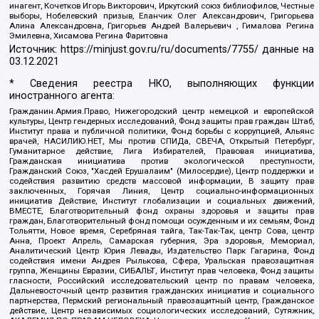
инагент, Кочетков Игорь Викторович, Иркутский союз библиофилов, Честные
выборы, Нобелевский призыв, Еланчик Олег Александрович, Григорьева
Алина Александровна, Григорьев Андрей Валерьевич , Гималова Регина
Эмилевна, Хисамова Регина Фаритовна
Источник:
https://minjust.gov.ru/ru/documents/7755/
данные на
03.12.2021
* Сведения реестра НКО, выполняющих функции
иностранного агента:
Гражданин.Армия.Право, Нижегородский центр немецкой и европейской
культуры, Центр гендерных исследований, Фонд защиты прав граждан Штаб,
Институт права и публичной политики, Фонд борьбы с коррупцией, Альянс
врачей, НАСИЛИЮ.НЕТ, Мы против СПИДа, СВЕЧА, Открытый Петербург,
Гуманитарное действие, Лига Избирателей, Правовая инициатива,
Гражданская инициатива против экологической преступности,
Гражданский Союз, "Хасдей Ерушалаим" (Милосердие), Центр поддержки и
содействия развитию средств массовой информации, В защиту прав
заключенных, Горячая Линия, Центр социально-информационных
инициатив Действие, Институт глобализации и социальных движений,
ВМЕСТЕ, Благотворительный фонд охраны здоровья и защиты прав
граждан, Благотворительный фонд помощи осужденным и их семьям, Фонд
Тольятти, Новое время, Серебряная тайга, Так-Так-Так, центр Сова, центр
Анна, Проект Апрель, Самарская губерния, Эра здоровья, Мемориал,
Аналитический Центр Юрия Левады, Издательство Парк Гагарина, Фонд
содействия имени Андрея Рылькова, Сфера, Уральская правозащитная
группа, Женщины Евразии, СИБАЛЬТ, Институт прав человека, Фонд защиты
гласности, Российский исследовательский центр по правам человека,
Дальневосточный центр развития гражданских инициатив и социального
партнерства, Пермский региональный правозащитный центр, Гражданское
действие, Центр независимых социологических исследований, Сутяжник,