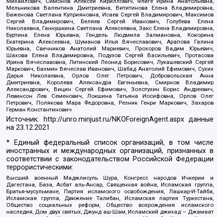
Михайлович, Симонов Алексей Кириллович, Флиге Ирина Анатольевна,
Мельникова Валентина Дмитриевна, Вититинова Елена Владимировна,
Баженова Светлана Куприяновна, Исаев Сергей Владимирович, Максимов
Сергей Владимирович, Беляев Сергей Иванович, Голубева Елена
Николаевна, Ганнушкина Светлана Алексеевна, Закс Елена Владимировна,
Буртина Елена Юрьевна, Гендель Людмила Залмановна, Кокорина
Екатерина Алексеевна, Шуманов Илья Вячеславович, Арапова Галина
Юрьевна, Свечников Анатолий Мариевич, Прохоров Вадим Юрьевич,
Шахова Елена Владимировна, Подузов Сергей Васильевич, Протасова
Ирина Вячеславовна, Литинский Леонид Борисович, Лукашевский Сергей
Маркович, Бахмин Вячеслав Иванович, Шабад Анатолий Ефимович, Сухих
Дарья Николаевна, Орлов Олег Петрович, Добровольская Анна
Дмитриевна, Королева Александра Евгеньевна, Смирнов Владимир
Александрович, Вицин Сергей Ефимович, Золотухин Борис Андреевич,
Левинсон Лев Семенович, Локшина Татьяна Иосифовна, Орлов Олег
Петрович, Полякова Мара Федоровна, Резник Генри Маркович, Захаров
Герман Константинович
Источник:
http://unro.minjust.ru/NKOForeignAgent.aspx
данные
на
23.12.2021
* Единый федеральный список организаций, в том числе
иностранных и международных организаций, признанных в
соответствии с законодательством Российской Федерации
террористическими:
Высший военный Маджлисуль Шура, Конгресс народов Ичкерии и
Дагестана, База, Асбат аль-Ансар, Священная война, Исламская группа,
Братья-мусульмане, Партия исламского освобождения, Лашкар-И-Тайба,
Исламская группа, Движение Талибан, Исламская партия Туркестана,
Общество социальных реформ, Общество возрождения исламского
наследия, Дом двух святых, Джунд аш-Шам, Исламский джихад – Джамаат