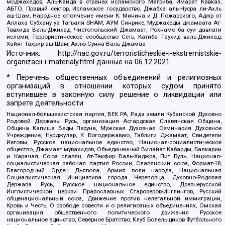
моджахедов, Аль-Каида в странах исламского Магриба, Имарат Кавказ,
АБТО, Правый сектор, Исламское государство, Джабха аль-Нусра ли-Ахль
аш-Шам, Народное ополчение имени К. Минина и Д. Пожарского, Аджр от
Аллаха Субхану уа Тагьаля SHAM, АУМ Синрике, Муджахеды джамаата Ат-
Тавхида Валь-Джихад, Чистопольский Джамаат, Рохнамо ба суи давлати
исломи, Террористическое сообщество Сеть, Катиба Таухид валь-Джихад,
Хайят Тахрир аш-Шам, Ахлю Сунна Валь Джамаа
Источник:
http://nac.gov.ru/terroristicheskie-i-ekstremistskie-
organizacii-i-materialy.html
данные на
06.12.2021
* Перечень общественных объединений и религиозных
организаций в отношении которых судом принято
вступившее в законную силу решение о ликвидации или
запрете деятельности:
Национал-большевистская партия, ВЕК РА, Рада земли Кубанской Духовно
Родовой Державы Русь, организация Асгардская Славянская Община,
Община Капища Веды Перуна, Мужская Духовная Семинария Духовное
Учреждение, Нурджулар, К Богодержавию, Таблиги Джамаат, Свидетели
Иеговы, Русское национальное единство, Национал-социалистическое
общество, Джамаат мувахидов, Объединенный Вилайат Кабарды, Балкарии
и Карачая, Союз славян, Ат-Такфир Валь-Хиджра, Пит Буль, Национал-
социалистическая рабочая партия России, Славянский союз, Формат-18,
Благородный Орден Дьявола, Армия воли народа, Национальная
Социалистическая Инициатива города Череповца, Духовно-Родовая
Держава Русь, Русское национальное единство, Древнерусской
Инглистической церкви Православных Староверов-Инглингов, Русский
общенациональный союз, Движение против нелегальной иммиграции,
Кровь и Честь, О свободе совести и о религиозных объединениях, Омская
организация общественного политического движения Русское
национальное единство, Северное Братство, Клуб Болельщиков Футбольного