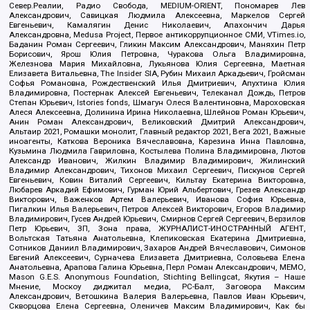
Север.Реалии, Радио Свобода, MEDIUM-ORIENT, Пономарев Лев
Александрович, Савицкая Людмила Алексеевна, Маркелов Сергей
Евгеньевич, Камалягин Денис Николаевич, Апахончич Дарья
Александровна, Medusa Project, Первое антикоррупционное СМИ, VTimes.io,
Баданин Роман Сергеевич, Гликин Максим Александрович, Маняхин Петр
Борисович, Ярош Юлия Петровна, Чуракова Ольга Владимировна,
Железнова Мария Михайловна, Лукьянова Юлия Сергеевна, Маетная
Елизавета Витальевна, The Insider SIA, Рубин Михаил Аркадьевич, Гройсман
Софья Романовна, Рождественский Илья Дмитриевич, Апухтина Юлия
Владимировна, Постернак Алексей Евгеньевич, Телеканал Дождь, Петров
Степан Юрьевич, Istories fonds, Шмагун Олеся Валентиновна, Мароховская
Алеся Алексеевна, Долинина Ирина Николаевна, Шлейнов Роман Юрьевич,
Анин Роман Александрович, Великовский Дмитрий Александрович,
Альтаир 2021, Ромашки монолит, Главный редактор 2021, Вега 2021, Важные
иноагенты, Каткова Вероника Вячеславовна, Карезина Инна Павловна,
Кузьмина Людмила Гавриловна, Костылева Полина Владимировна, Лютов
Александр Иванович, Жилкин Владимир Владимирович, Жилинский
Владимир Александрович, Тихонов Михаил Сергеевич, Пискунов Сергей
Евгеньевич, Ковин Виталий Сергеевич, Кильтау Екатерина Викторовна,
Любарев Аркадий Ефимович, Гурман Юрий Альбертович, Грезев Александр
Викторович, Важенков Артем Валерьевич, Иванова София Юрьевна,
Пигалкин Илья Валерьевич, Петров Алексей Викторович, Егоров Владимир
Владимирович, Гусев Андрей Юрьевич, Смирнов Сергей Сергеевич, Верзилов
Петр Юрьевич, ЗП, Зона права, ЖУРНАЛИСТ-ИНОСТРАННЫЙ АГЕНТ,
Вольтская Татьяна Анатольевна, Клепиковская Екатерина Дмитриевна,
Сотников Даниил Владимирович, Захаров Андрей Вячеславович, Симонов
Евгений Алексеевич, Сурначева Елизавета Дмитриевна, Соловьева Елена
Анатольевна, Арапова Галина Юрьевна, Перл Роман Александрович, МЕМО,
Mason G.E.S. Anonymous Foundation, Stichting Bellingcat, Якутия – Наше
Мнение, Москоу диджитал медиа, РС-Балт, Заговора Максим
Александрович, Ветошкина Валерия Валерьевна, Павлов Иван Юрьевич,
Скворцова Елена Сергеевна, Оленичев Максим Владимирович, Как бы