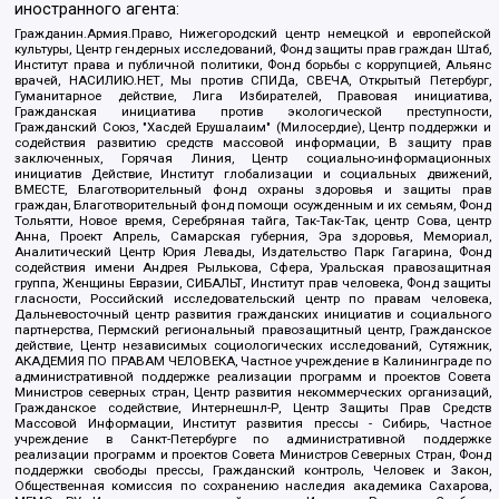
иностранного агента:
Гражданин.Армия.Право, Нижегородский центр немецкой и европейской
культуры, Центр гендерных исследований, Фонд защиты прав граждан Штаб,
Институт права и публичной политики, Фонд борьбы с коррупцией, Альянс
врачей, НАСИЛИЮ.НЕТ, Мы против СПИДа, СВЕЧА, Открытый Петербург,
Гуманитарное действие, Лига Избирателей, Правовая инициатива,
Гражданская инициатива против экологической преступности,
Гражданский Союз, "Хасдей Ерушалаим" (Милосердие), Центр поддержки и
содействия развитию средств массовой информации, В защиту прав
заключенных, Горячая Линия, Центр социально-информационных
инициатив Действие, Институт глобализации и социальных движений,
ВМЕСТЕ, Благотворительный фонд охраны здоровья и защиты прав
граждан, Благотворительный фонд помощи осужденным и их семьям, Фонд
Тольятти, Новое время, Серебряная тайга, Так-Так-Так, центр Сова, центр
Анна, Проект Апрель, Самарская губерния, Эра здоровья, Мемориал,
Аналитический Центр Юрия Левады, Издательство Парк Гагарина, Фонд
содействия имени Андрея Рылькова, Сфера, Уральская правозащитная
группа, Женщины Евразии, СИБАЛЬТ, Институт прав человека, Фонд защиты
гласности, Российский исследовательский центр по правам человека,
Дальневосточный центр развития гражданских инициатив и социального
партнерства, Пермский региональный правозащитный центр, Гражданское
действие, Центр независимых социологических исследований, Сутяжник,
АКАДЕМИЯ ПО ПРАВАМ ЧЕЛОВЕКА, Частное учреждение в Калининграде по
административной поддержке реализации программ и проектов Совета
Министров северных стран, Центр развития некоммерческих организаций,
Гражданское содействие, Интернешнл-Р, Центр Защиты Прав Средств
Массовой Информации, Институт развития прессы - Сибирь, Частное
учреждение в Санкт-Петербурге по административной поддержке
реализации программ и проектов Совета Министров Северных Стран, Фонд
поддержки свободы прессы, Гражданский контроль, Человек и Закон,
Общественная комиссия по сохранению наследия академика Сахарова,