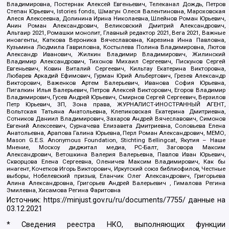
Владимировна, Постернак Алексей Евгеньевич, Телеканал Дождь, Петров
Степан Юрьевич, Istories fonds, Шмагун Олеся Валентиновна, Мароховская
Алеся Алексеевна, Долинина Ирина Николаевна, Шлейнов Роман Юрьевич,
Анин Роман Александрович, Великовский Дмитрий Александрович,
Альтаир 2021, Ромашки монолит, Главный редактор 2021, Вега 2021, Важные
иноагенты, Каткова Вероника Вячеславовна, Карезина Инна Павловна,
Кузьмина Людмила Гавриловна, Костылева Полина Владимировна, Лютов
Александр Иванович, Жилкин Владимир Владимирович, Жилинский
Владимир Александрович, Тихонов Михаил Сергеевич, Пискунов Сергей
Евгеньевич, Ковин Виталий Сергеевич, Кильтау Екатерина Викторовна,
Любарев Аркадий Ефимович, Гурман Юрий Альбертович, Грезев Александр
Викторович, Важенков Артем Валерьевич, Иванова София Юрьевна,
Пигалкин Илья Валерьевич, Петров Алексей Викторович, Егоров Владимир
Владимирович, Гусев Андрей Юрьевич, Смирнов Сергей Сергеевич, Верзилов
Петр Юрьевич, ЗП, Зона права, ЖУРНАЛИСТ-ИНОСТРАННЫЙ АГЕНТ,
Вольтская Татьяна Анатольевна, Клепиковская Екатерина Дмитриевна,
Сотников Даниил Владимирович, Захаров Андрей Вячеславович, Симонов
Евгений Алексеевич, Сурначева Елизавета Дмитриевна, Соловьева Елена
Анатольевна, Арапова Галина Юрьевна, Перл Роман Александрович, МЕМО,
Mason G.E.S. Anonymous Foundation, Stichting Bellingcat, Якутия – Наше
Мнение, Москоу диджитал медиа, РС-Балт, Заговора Максим
Александрович, Ветошкина Валерия Валерьевна, Павлов Иван Юрьевич,
Скворцова Елена Сергеевна, Оленичев Максим Владимирович, Как бы
инагент, Кочетков Игорь Викторович, Иркутский союз библиофилов, Честные
выборы, Нобелевский призыв, Еланчик Олег Александрович, Григорьева
Алина Александровна, Григорьев Андрей Валерьевич , Гималова Регина
Эмилевна, Хисамова Регина Фаритовна
Источник:
https://minjust.gov.ru/ru/documents/7755/
данные на
03.12.2021
* Сведения реестра НКО, выполняющих функции