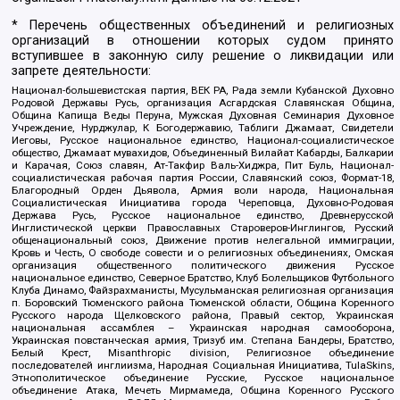
* Перечень общественных объединений и религиозных
организаций в отношении которых судом принято
вступившее в законную силу решение о ликвидации или
запрете деятельности:
Национал-большевистская партия, ВЕК РА, Рада земли Кубанской Духовно
Родовой Державы Русь, организация Асгардская Славянская Община,
Община Капища Веды Перуна, Мужская Духовная Семинария Духовное
Учреждение, Нурджулар, К Богодержавию, Таблиги Джамаат, Свидетели
Иеговы, Русское национальное единство, Национал-социалистическое
общество, Джамаат мувахидов, Объединенный Вилайат Кабарды, Балкарии
и Карачая, Союз славян, Ат-Такфир Валь-Хиджра, Пит Буль, Национал-
социалистическая рабочая партия России, Славянский союз, Формат-18,
Благородный Орден Дьявола, Армия воли народа, Национальная
Социалистическая Инициатива города Череповца, Духовно-Родовая
Держава Русь, Русское национальное единство, Древнерусской
Инглистической церкви Православных Староверов-Инглингов, Русский
общенациональный союз, Движение против нелегальной иммиграции,
Кровь и Честь, О свободе совести и о религиозных объединениях, Омская
организация общественного политического движения Русское
национальное единство, Северное Братство, Клуб Болельщиков Футбольного
Клуба Динамо, Файзрахманисты, Мусульманская религиозная организация
п. Боровский Тюменского района Тюменской области, Община Коренного
Русского народа Щелковского района, Правый сектор, Украинская
национальная ассамблея – Украинская народная самооборона,
Украинская повстанческая армия, Тризуб им. Степана Бандеры, Братство,
Белый Крест, Misanthropic division, Религиозное объединение
последователей инглиизма, Народная Социальная Инициатива, TulaSkins,
Этнополитическое объединение Русские, Русское национальное
объединение Атака, Мечеть Мирмамеда, Община Коренного Русского