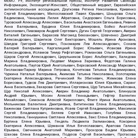
МЕМО. РУ, Институт региональной прессы, Институт Развития Свободы
Информации, Экозащита!-Женсовет, Общественный вердикт, Евразийская
антимонопольная ассоциация, Дзугкоева Регина Николаевна, Кривенко
Сергей Владимирович, Милославский Павел Юрьевич, Шнырова Ольга
Вадимовна, Чанышева Лилия Айратовна, Сидорович Ольга Борисовна,
Туровский Александр Алексеевич, Васильева Анастасия Евгеньевна, Ривина
Анна Валерьевна, Бурдина Юлия Владимировна, Бойко Анатолий
Николаевич, Пивоваров Андрей Сергеевич, Дугин Сергей Георгиевич, Аверин
Виталий Евгеньевич, Барахоев Магомед Бекханович, Шевченко Дмитрий
Александрович, Шарипков Олег Викторович, Мошель Ирина Ароновна,
Шведов Григорий Сергеевич, Пономарев Лев Александрович, Созаев
Валерий Валерьевич, Каргалицкий Борис Юльевич, Исакова Ирина
Александровна, Исламов Тимур Рифгатович, Романова Ольга Евгеньевна,
Щаров Сергей Алексадрович, Цирульников Борис Альбертович, Халидова
Марина Владимировна, Людевиг Марина Зариевна, Федотова Галина
Анатольевна, Паутов Юрий Анатольевич, Верховский Александр Маркович,
Пислакова-Паркер Марина Петровна, Кочеткова Татьяна Владимировна,
Чуркина Наталья Валерьевна, Акимова Татьяна Николаевна, Золотарева
Екатерина Александровна, Рачинский Ян Збигневич, Жемкова Елена
Борисовна, Гудков Лев Дмитриевич, Илларионова Юлия Юрьевна, Саранг
Анна Васильевна, Захарова Светлана Сергеевна, Щур Татьяна Михайловна,
Щур Николай Алексеевич, Аверин Владимир Анатольевич, Блинушов
Андрей Юрьевич, Мосин Алексей Геннадьевич, Гефтер Валентин
Михайлович, Симонов Алексей Кириллович, Флиге Ирина Анатольевна,
Мельникова Валентина Дмитриевна, Вититинова Елена Владимировна,
Баженова Светлана Куприяновна, Исаев Сергей Владимирович, Максимов
Сергей Владимирович, Беляев Сергей Иванович, Голубева Елена
Николаевна, Ганнушкина Светлана Алексеевна, Закс Елена Владимировна,
Буртина Елена Юрьевна, Гендель Людмила Залмановна, Кокорина
Екатерина Алексеевна, Шуманов Илья Вячеславович, Арапова Галина
Юрьевна, Свечников Анатолий Мариевич, Прохоров Вадим Юрьевич,
Шахова Елена Владимировна, Подузов Сергей Васильевич, Протасова