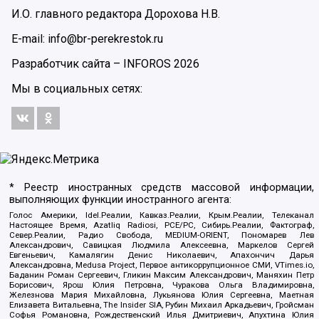
И.О. главного редактора Дорохова Н.В.
E-mail: info@br-perekrestok.ru
Разработчик сайта –
INFOROS
2026
Мы в социальных сетях:
* Реестр иностранных средств массовой информации,
выполняющих функции иностранного агента:
Голос Америки, Idel.Реалии, Кавказ.Реалии, Крым.Реалии, Телеканал
Настоящее Время, Azatliq Radiosi, PCE/PC, Сибирь.Реалии, Фактограф,
Север.Реалии, Радио Свобода, MEDIUM-ORIENT, Пономарев Лев
Александрович, Савицкая Людмила Алексеевна, Маркелов Сергей
Евгеньевич, Камалягин Денис Николаевич, Апахончич Дарья
Александровна, Medusa Project, Первое антикоррупционное СМИ, VTimes.io,
Баданин Роман Сергеевич, Гликин Максим Александрович, Маняхин Петр
Борисович, Ярош Юлия Петровна, Чуракова Ольга Владимировна,
Железнова Мария Михайловна, Лукьянова Юлия Сергеевна, Маетная
Елизавета Витальевна, The Insider SIA, Рубин Михаил Аркадьевич, Гройсман
Софья Романовна, Рождественский Илья Дмитриевич, Апухтина Юлия