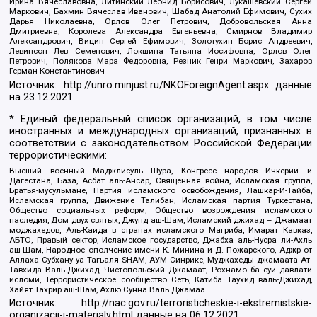
Ирина Вячеславовна, Литинский Леонид Борисович, Лукашевский Сергей
Маркович, Бахмин Вячеслав Иванович, Шабад Анатолий Ефимович, Сухих
Дарья Николаевна, Орлов Олег Петрович, Добровольская Анна
Дмитриевна, Королева Александра Евгеньевна, Смирнов Владимир
Александрович, Вицин Сергей Ефимович, Золотухин Борис Андреевич,
Левинсон Лев Семенович, Локшина Татьяна Иосифовна, Орлов Олег
Петрович, Полякова Мара Федоровна, Резник Генри Маркович, Захаров
Герман Константинович
Источник:
http://unro.minjust.ru/NKOForeignAgent.aspx
данные
на
23.12.2021
* Единый федеральный список организаций, в том числе
иностранных и международных организаций, признанных в
соответствии с законодательством Российской Федерации
террористическими:
Высший военный Маджлисуль Шура, Конгресс народов Ичкерии и
Дагестана, База, Асбат аль-Ансар, Священная война, Исламская группа,
Братья-мусульмане, Партия исламского освобождения, Лашкар-И-Тайба,
Исламская группа, Движение Талибан, Исламская партия Туркестана,
Общество социальных реформ, Общество возрождения исламского
наследия, Дом двух святых, Джунд аш-Шам, Исламский джихад – Джамаат
моджахедов, Аль-Каида в странах исламского Магриба, Имарат Кавказ,
АБТО, Правый сектор, Исламское государство, Джабха аль-Нусра ли-Ахль
аш-Шам, Народное ополчение имени К. Минина и Д. Пожарского, Аджр от
Аллаха Субхану уа Тагьаля SHAM, АУМ Синрике, Муджахеды джамаата Ат-
Тавхида Валь-Джихад, Чистопольский Джамаат, Рохнамо ба суи давлати
исломи, Террористическое сообщество Сеть, Катиба Таухид валь-Джихад,
Хайят Тахрир аш-Шам, Ахлю Сунна Валь Джамаа
Источник:
http://nac.gov.ru/terroristicheskie-i-ekstremistskie-
organizacii-i-materialy.html
данные на
06.12.2021