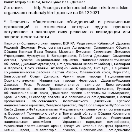
Хайят Тахрир аш-Шам, Ахлю Сунна Валь Джамаа
Источник:
http://nac.gov.ru/terroristicheskie-i-ekstremistskie-
organizacii-i-materialy.html
данные на
06.12.2021
* Перечень общественных объединений и религиозных
организаций в отношении которых судом принято
вступившее в законную силу решение о ликвидации или
запрете деятельности:
Национал-большевистская партия, ВЕК РА, Рада земли Кубанской Духовно
Родовой Державы Русь, организация Асгардская Славянская Община,
Община Капища Веды Перуна, Мужская Духовная Семинария Духовное
Учреждение, Нурджулар, К Богодержавию, Таблиги Джамаат, Свидетели
Иеговы, Русское национальное единство, Национал-социалистическое
общество, Джамаат мувахидов, Объединенный Вилайат Кабарды, Балкарии
и Карачая, Союз славян, Ат-Такфир Валь-Хиджра, Пит Буль, Национал-
социалистическая рабочая партия России, Славянский союз, Формат-18,
Благородный Орден Дьявола, Армия воли народа, Национальная
Социалистическая Инициатива города Череповца, Духовно-Родовая
Держава Русь, Русское национальное единство, Древнерусской
Инглистической церкви Православных Староверов-Инглингов, Русский
общенациональный союз, Движение против нелегальной иммиграции,
Кровь и Честь, О свободе совести и о религиозных объединениях, Омская
организация общественного политического движения Русское
национальное единство, Северное Братство, Клуб Болельщиков Футбольного
Клуба Динамо, Файзрахманисты, Мусульманская религиозная организация
п. Боровский Тюменского района Тюменской области, Община Коренного
Русского народа Щелковского района, Правый сектор, Украинская
национальная ассамблея – Украинская народная самооборона,
Украинская повстанческая армия, Тризуб им. Степана Бандеры, Братство,
Белый Крест, Misanthropic division, Религиозное объединение