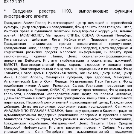
03.12.2021
* Сведения реестра НКО, выполняющих функции
иностранного агента:
Гражданин.Армия.Право, Нижегородский центр немецкой и европейской
культуры, Центр гендерных исследований, Фонд защиты прав граждан Штаб,
Институт права и публичной политики, Фонд борьбы с коррупцией, Альянс
врачей, НАСИЛИЮ.НЕТ, Мы против СПИДа, СВЕЧА, Открытый Петербург,
Гуманитарное действие, Лига Избирателей, Правовая инициатива,
Гражданская инициатива против экологической преступности,
Гражданский Союз, "Хасдей Ерушалаим" (Милосердие), Центр поддержки и
содействия развитию средств массовой информации, В защиту прав
заключенных, Горячая Линия, Центр социально-информационных
инициатив Действие, Институт глобализации и социальных движений,
ВМЕСТЕ, Благотворительный фонд охраны здоровья и защиты прав
граждан, Благотворительный фонд помощи осужденным и их семьям, Фонд
Тольятти, Новое время, Серебряная тайга, Так-Так-Так, центр Сова, центр
Анна, Проект Апрель, Самарская губерния, Эра здоровья, Мемориал,
Аналитический Центр Юрия Левады, Издательство Парк Гагарина, Фонд
содействия имени Андрея Рылькова, Сфера, Уральская правозащитная
группа, Женщины Евразии, СИБАЛЬТ, Институт прав человека, Фонд защиты
гласности, Российский исследовательский центр по правам человека,
Дальневосточный центр развития гражданских инициатив и социального
партнерства, Пермский региональный правозащитный центр, Гражданское
действие, Центр независимых социологических исследований, Сутяжник,
АКАДЕМИЯ ПО ПРАВАМ ЧЕЛОВЕКА, Частное учреждение в Калининграде по
административной поддержке реализации программ и проектов Совета
Министров северных стран, Центр развития некоммерческих организаций,
Гражданское содействие, Интернешнл-Р, Центр Защиты Прав Средств
Массовой Информации, Институт развития прессы - Сибирь, Частное
учреждение в Санкт-Петербурге по административной поддержке