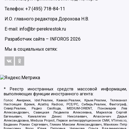
Телефон: +7 (495) 718-84-11
И.О. главного редактора Дорохова Н.В.
E-mail: info@br-perekrestok.ru
Разработчик сайта –
INFOROS
2026
Мы в социальных сетях:
* Реестр иностранных средств массовой информации,
выполняющих функции иностранного агента:
Голос Америки, Idel.Реалии, Кавказ.Реалии, Крым.Реалии, Телеканал
Настоящее Время, Azatliq Radiosi, PCE/PC, Сибирь.Реалии, Фактограф,
Север.Реалии, Радио Свобода, MEDIUM-ORIENT, Пономарев Лев
Александрович, Савицкая Людмила Алексеевна, Маркелов Сергей
Евгеньевич, Камалягин Денис Николаевич, Апахончич Дарья
Александровна, Medusa Project, Первое антикоррупционное СМИ, VTimes.io,
Баданин Роман Сергеевич, Гликин Максим Александрович, Маняхин Петр
Борисович, Ярош Юлия Петровна, Чуракова Ольга Владимировна,