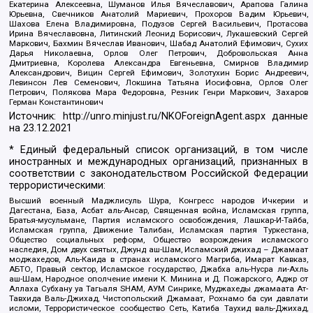
Екатерина Алексеевна, Шуманов Илья Вячеславович, Арапова Галина
Юрьевна, Свечников Анатолий Мариевич, Прохоров Вадим Юрьевич,
Шахова Елена Владимировна, Подузов Сергей Васильевич, Протасова
Ирина Вячеславовна, Литинский Леонид Борисович, Лукашевский Сергей
Маркович, Бахмин Вячеслав Иванович, Шабад Анатолий Ефимович, Сухих
Дарья Николаевна, Орлов Олег Петрович, Добровольская Анна
Дмитриевна, Королева Александра Евгеньевна, Смирнов Владимир
Александрович, Вицин Сергей Ефимович, Золотухин Борис Андреевич,
Левинсон Лев Семенович, Локшина Татьяна Иосифовна, Орлов Олег
Петрович, Полякова Мара Федоровна, Резник Генри Маркович, Захаров
Герман Константинович
Источник:
http://unro.minjust.ru/NKOForeignAgent.aspx
данные
на
23.12.2021
* Единый федеральный список организаций, в том числе
иностранных и международных организаций, признанных в
соответствии с законодательством Российской Федерации
террористическими:
Высший военный Маджлисуль Шура, Конгресс народов Ичкерии и
Дагестана, База, Асбат аль-Ансар, Священная война, Исламская группа,
Братья-мусульмане, Партия исламского освобождения, Лашкар-И-Тайба,
Исламская группа, Движение Талибан, Исламская партия Туркестана,
Общество социальных реформ, Общество возрождения исламского
наследия, Дом двух святых, Джунд аш-Шам, Исламский джихад – Джамаат
моджахедов, Аль-Каида в странах исламского Магриба, Имарат Кавказ,
АБТО, Правый сектор, Исламское государство, Джабха аль-Нусра ли-Ахль
аш-Шам, Народное ополчение имени К. Минина и Д. Пожарского, Аджр от
Аллаха Субхану уа Тагьаля SHAM, АУМ Синрике, Муджахеды джамаата Ат-
Тавхида Валь-Джихад, Чистопольский Джамаат, Рохнамо ба суи давлати
исломи, Террористическое сообщество Сеть, Катиба Таухид валь-Джихад,