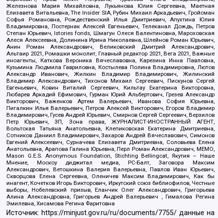
Железнова Мария Михайловна, Лукьянова Юлия Сергеевна, Маетная
Елизавета Витальевна, The Insider SIA, Рубин Михаил Аркадьевич, Гройсман
Софья Романовна, Рождественский Илья Дмитриевич, Апухтина Юлия
Владимировна, Постернак Алексей Евгеньевич, Телеканал Дождь, Петров
Степан Юрьевич, Istories fonds, Шмагун Олеся Валентиновна, Мароховская
Алеся Алексеевна, Долинина Ирина Николаевна, Шлейнов Роман Юрьевич,
Анин Роман Александрович, Великовский Дмитрий Александрович,
Альтаир 2021, Ромашки монолит, Главный редактор 2021, Вега 2021, Важные
иноагенты, Каткова Вероника Вячеславовна, Карезина Инна Павловна,
Кузьмина Людмила Гавриловна, Костылева Полина Владимировна, Лютов
Александр Иванович, Жилкин Владимир Владимирович, Жилинский
Владимир Александрович, Тихонов Михаил Сергеевич, Пискунов Сергей
Евгеньевич, Ковин Виталий Сергеевич, Кильтау Екатерина Викторовна,
Любарев Аркадий Ефимович, Гурман Юрий Альбертович, Грезев Александр
Викторович, Важенков Артем Валерьевич, Иванова София Юрьевна,
Пигалкин Илья Валерьевич, Петров Алексей Викторович, Егоров Владимир
Владимирович, Гусев Андрей Юрьевич, Смирнов Сергей Сергеевич, Верзилов
Петр Юрьевич, ЗП, Зона права, ЖУРНАЛИСТ-ИНОСТРАННЫЙ АГЕНТ,
Вольтская Татьяна Анатольевна, Клепиковская Екатерина Дмитриевна,
Сотников Даниил Владимирович, Захаров Андрей Вячеславович, Симонов
Евгений Алексеевич, Сурначева Елизавета Дмитриевна, Соловьева Елена
Анатольевна, Арапова Галина Юрьевна, Перл Роман Александрович, МЕМО,
Mason G.E.S. Anonymous Foundation, Stichting Bellingcat, Якутия – Наше
Мнение, Москоу диджитал медиа, РС-Балт, Заговора Максим
Александрович, Ветошкина Валерия Валерьевна, Павлов Иван Юрьевич,
Скворцова Елена Сергеевна, Оленичев Максим Владимирович, Как бы
инагент, Кочетков Игорь Викторович, Иркутский союз библиофилов, Честные
выборы, Нобелевский призыв, Еланчик Олег Александрович, Григорьева
Алина Александровна, Григорьев Андрей Валерьевич , Гималова Регина
Эмилевна, Хисамова Регина Фаритовна
Источник:
https://minjust.gov.ru/ru/documents/7755/
данные на