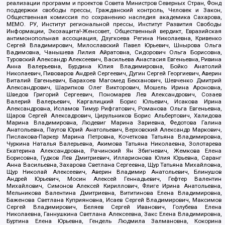
реализации программ и проектов Совета Министров Северных Стран, Фонд
поддержки свободы прессы, Гражданский контроль, Человек и Закон,
Общественная комиссия по сохранению наследия академика Сахарова,
МЕМО. РУ, Институт региональной прессы, Институт Развития Свободы
Информации, Экозащита!-Женсовет, Общественный вердикт, Евразийская
антимонопольная ассоциация, Дзугкоева Регина Николаевна, Кривенко
Сергей Владимирович, Милославский Павел Юрьевич, Шнырова Ольга
Вадимовна, Чанышева Лилия Айратовна, Сидорович Ольга Борисовна,
Туровский Александр Алексеевич, Васильева Анастасия Евгеньевна, Ривина
Анна Валерьевна, Бурдина Юлия Владимировна, Бойко Анатолий
Николаевич, Пивоваров Андрей Сергеевич, Дугин Сергей Георгиевич, Аверин
Виталий Евгеньевич, Барахоев Магомед Бекханович, Шевченко Дмитрий
Александрович, Шарипков Олег Викторович, Мошель Ирина Ароновна,
Шведов Григорий Сергеевич, Пономарев Лев Александрович, Созаев
Валерий Валерьевич, Каргалицкий Борис Юльевич, Исакова Ирина
Александровна, Исламов Тимур Рифгатович, Романова Ольга Евгеньевна,
Щаров Сергей Алексадрович, Цирульников Борис Альбертович, Халидова
Марина Владимировна, Людевиг Марина Зариевна, Федотова Галина
Анатольевна, Паутов Юрий Анатольевич, Верховский Александр Маркович,
Пислакова-Паркер Марина Петровна, Кочеткова Татьяна Владимировна,
Чуркина Наталья Валерьевна, Акимова Татьяна Николаевна, Золотарева
Екатерина Александровна, Рачинский Ян Збигневич, Жемкова Елена
Борисовна, Гудков Лев Дмитриевич, Илларионова Юлия Юрьевна, Саранг
Анна Васильевна, Захарова Светлана Сергеевна, Щур Татьяна Михайловна,
Щур Николай Алексеевич, Аверин Владимир Анатольевич, Блинушов
Андрей Юрьевич, Мосин Алексей Геннадьевич, Гефтер Валентин
Михайлович, Симонов Алексей Кириллович, Флиге Ирина Анатольевна,
Мельникова Валентина Дмитриевна, Вититинова Елена Владимировна,
Баженова Светлана Куприяновна, Исаев Сергей Владимирович, Максимов
Сергей Владимирович, Беляев Сергей Иванович, Голубева Елена
Николаевна, Ганнушкина Светлана Алексеевна, Закс Елена Владимировна,
Буртина Елена Юрьевна, Гендель Людмила Залмановна, Кокорина