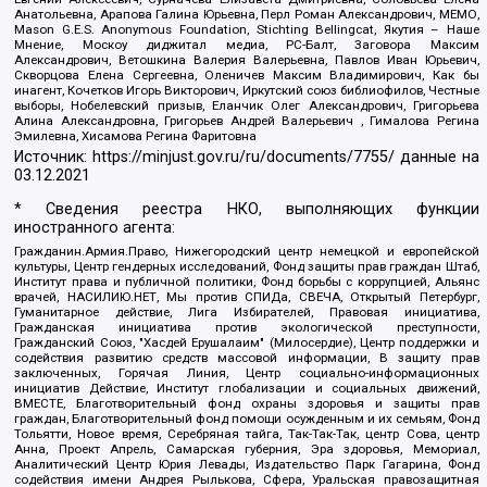
Анатольевна, Арапова Галина Юрьевна, Перл Роман Александрович, МЕМО,
Mason G.E.S. Anonymous Foundation, Stichting Bellingcat, Якутия – Наше
Мнение, Москоу диджитал медиа, РС-Балт, Заговора Максим
Александрович, Ветошкина Валерия Валерьевна, Павлов Иван Юрьевич,
Скворцова Елена Сергеевна, Оленичев Максим Владимирович, Как бы
инагент, Кочетков Игорь Викторович, Иркутский союз библиофилов, Честные
выборы, Нобелевский призыв, Еланчик Олег Александрович, Григорьева
Алина Александровна, Григорьев Андрей Валерьевич , Гималова Регина
Эмилевна, Хисамова Регина Фаритовна
Источник:
https://minjust.gov.ru/ru/documents/7755/
данные на
03.12.2021
* Сведения реестра НКО, выполняющих функции
иностранного агента:
Гражданин.Армия.Право, Нижегородский центр немецкой и европейской
культуры, Центр гендерных исследований, Фонд защиты прав граждан Штаб,
Институт права и публичной политики, Фонд борьбы с коррупцией, Альянс
врачей, НАСИЛИЮ.НЕТ, Мы против СПИДа, СВЕЧА, Открытый Петербург,
Гуманитарное действие, Лига Избирателей, Правовая инициатива,
Гражданская инициатива против экологической преступности,
Гражданский Союз, "Хасдей Ерушалаим" (Милосердие), Центр поддержки и
содействия развитию средств массовой информации, В защиту прав
заключенных, Горячая Линия, Центр социально-информационных
инициатив Действие, Институт глобализации и социальных движений,
ВМЕСТЕ, Благотворительный фонд охраны здоровья и защиты прав
граждан, Благотворительный фонд помощи осужденным и их семьям, Фонд
Тольятти, Новое время, Серебряная тайга, Так-Так-Так, центр Сова, центр
Анна, Проект Апрель, Самарская губерния, Эра здоровья, Мемориал,
Аналитический Центр Юрия Левады, Издательство Парк Гагарина, Фонд
содействия имени Андрея Рылькова, Сфера, Уральская правозащитная