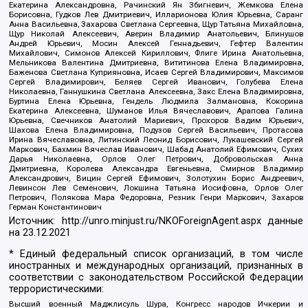
Екатерина Александровна, Рачинский Ян Збигневич, Жемкова Елена
Борисовна, Гудков Лев Дмитриевич, Илларионова Юлия Юрьевна, Саранг
Анна Васильевна, Захарова Светлана Сергеевна, Щур Татьяна Михайловна,
Щур Николай Алексеевич, Аверин Владимир Анатольевич, Блинушов
Андрей Юрьевич, Мосин Алексей Геннадьевич, Гефтер Валентин
Михайлович, Симонов Алексей Кириллович, Флиге Ирина Анатольевна,
Мельникова Валентина Дмитриевна, Вититинова Елена Владимировна,
Баженова Светлана Куприяновна, Исаев Сергей Владимирович, Максимов
Сергей Владимирович, Беляев Сергей Иванович, Голубева Елена
Николаевна, Ганнушкина Светлана Алексеевна, Закс Елена Владимировна,
Буртина Елена Юрьевна, Гендель Людмила Залмановна, Кокорина
Екатерина Алексеевна, Шуманов Илья Вячеславович, Арапова Галина
Юрьевна, Свечников Анатолий Мариевич, Прохоров Вадим Юрьевич,
Шахова Елена Владимировна, Подузов Сергей Васильевич, Протасова
Ирина Вячеславовна, Литинский Леонид Борисович, Лукашевский Сергей
Маркович, Бахмин Вячеслав Иванович, Шабад Анатолий Ефимович, Сухих
Дарья Николаевна, Орлов Олег Петрович, Добровольская Анна
Дмитриевна, Королева Александра Евгеньевна, Смирнов Владимир
Александрович, Вицин Сергей Ефимович, Золотухин Борис Андреевич,
Левинсон Лев Семенович, Локшина Татьяна Иосифовна, Орлов Олег
Петрович, Полякова Мара Федоровна, Резник Генри Маркович, Захаров
Герман Константинович
Источник:
http://unro.minjust.ru/NKOForeignAgent.aspx
данные
на
23.12.2021
* Единый федеральный список организаций, в том числе
иностранных и международных организаций, признанных в
соответствии с законодательством Российской Федерации
террористическими:
Высший военный Маджлисуль Шура, Конгресс народов Ичкерии и