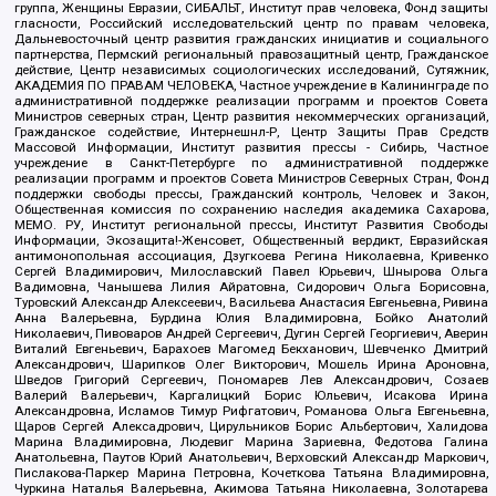
группа, Женщины Евразии, СИБАЛЬТ, Институт прав человека, Фонд защиты
гласности, Российский исследовательский центр по правам человека,
Дальневосточный центр развития гражданских инициатив и социального
партнерства, Пермский региональный правозащитный центр, Гражданское
действие, Центр независимых социологических исследований, Сутяжник,
АКАДЕМИЯ ПО ПРАВАМ ЧЕЛОВЕКА, Частное учреждение в Калининграде по
административной поддержке реализации программ и проектов Совета
Министров северных стран, Центр развития некоммерческих организаций,
Гражданское содействие, Интернешнл-Р, Центр Защиты Прав Средств
Массовой Информации, Институт развития прессы - Сибирь, Частное
учреждение в Санкт-Петербурге по административной поддержке
реализации программ и проектов Совета Министров Северных Стран, Фонд
поддержки свободы прессы, Гражданский контроль, Человек и Закон,
Общественная комиссия по сохранению наследия академика Сахарова,
МЕМО. РУ, Институт региональной прессы, Институт Развития Свободы
Информации, Экозащита!-Женсовет, Общественный вердикт, Евразийская
антимонопольная ассоциация, Дзугкоева Регина Николаевна, Кривенко
Сергей Владимирович, Милославский Павел Юрьевич, Шнырова Ольга
Вадимовна, Чанышева Лилия Айратовна, Сидорович Ольга Борисовна,
Туровский Александр Алексеевич, Васильева Анастасия Евгеньевна, Ривина
Анна Валерьевна, Бурдина Юлия Владимировна, Бойко Анатолий
Николаевич, Пивоваров Андрей Сергеевич, Дугин Сергей Георгиевич, Аверин
Виталий Евгеньевич, Барахоев Магомед Бекханович, Шевченко Дмитрий
Александрович, Шарипков Олег Викторович, Мошель Ирина Ароновна,
Шведов Григорий Сергеевич, Пономарев Лев Александрович, Созаев
Валерий Валерьевич, Каргалицкий Борис Юльевич, Исакова Ирина
Александровна, Исламов Тимур Рифгатович, Романова Ольга Евгеньевна,
Щаров Сергей Алексадрович, Цирульников Борис Альбертович, Халидова
Марина Владимировна, Людевиг Марина Зариевна, Федотова Галина
Анатольевна, Паутов Юрий Анатольевич, Верховский Александр Маркович,
Пислакова-Паркер Марина Петровна, Кочеткова Татьяна Владимировна,
Чуркина Наталья Валерьевна, Акимова Татьяна Николаевна, Золотарева