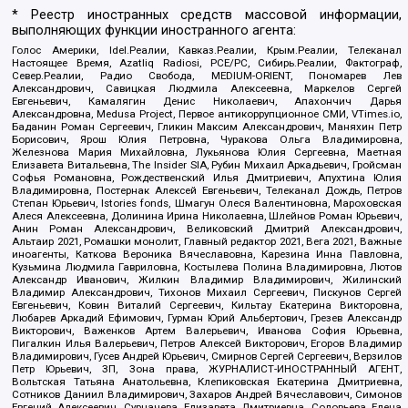
* Реестр иностранных средств массовой информации,
выполняющих функции иностранного агента:
Голос Америки, Idel.Реалии, Кавказ.Реалии, Крым.Реалии, Телеканал
Настоящее Время, Azatliq Radiosi, PCE/PC, Сибирь.Реалии, Фактограф,
Север.Реалии, Радио Свобода, MEDIUM-ORIENT, Пономарев Лев
Александрович, Савицкая Людмила Алексеевна, Маркелов Сергей
Евгеньевич, Камалягин Денис Николаевич, Апахончич Дарья
Александровна, Medusa Project, Первое антикоррупционное СМИ, VTimes.io,
Баданин Роман Сергеевич, Гликин Максим Александрович, Маняхин Петр
Борисович, Ярош Юлия Петровна, Чуракова Ольга Владимировна,
Железнова Мария Михайловна, Лукьянова Юлия Сергеевна, Маетная
Елизавета Витальевна, The Insider SIA, Рубин Михаил Аркадьевич, Гройсман
Софья Романовна, Рождественский Илья Дмитриевич, Апухтина Юлия
Владимировна, Постернак Алексей Евгеньевич, Телеканал Дождь, Петров
Степан Юрьевич, Istories fonds, Шмагун Олеся Валентиновна, Мароховская
Алеся Алексеевна, Долинина Ирина Николаевна, Шлейнов Роман Юрьевич,
Анин Роман Александрович, Великовский Дмитрий Александрович,
Альтаир 2021, Ромашки монолит, Главный редактор 2021, Вега 2021, Важные
иноагенты, Каткова Вероника Вячеславовна, Карезина Инна Павловна,
Кузьмина Людмила Гавриловна, Костылева Полина Владимировна, Лютов
Александр Иванович, Жилкин Владимир Владимирович, Жилинский
Владимир Александрович, Тихонов Михаил Сергеевич, Пискунов Сергей
Евгеньевич, Ковин Виталий Сергеевич, Кильтау Екатерина Викторовна,
Любарев Аркадий Ефимович, Гурман Юрий Альбертович, Грезев Александр
Викторович, Важенков Артем Валерьевич, Иванова София Юрьевна,
Пигалкин Илья Валерьевич, Петров Алексей Викторович, Егоров Владимир
Владимирович, Гусев Андрей Юрьевич, Смирнов Сергей Сергеевич, Верзилов
Петр Юрьевич, ЗП, Зона права, ЖУРНАЛИСТ-ИНОСТРАННЫЙ АГЕНТ,
Вольтская Татьяна Анатольевна, Клепиковская Екатерина Дмитриевна,
Сотников Даниил Владимирович, Захаров Андрей Вячеславович, Симонов
Евгений Алексеевич, Сурначева Елизавета Дмитриевна, Соловьева Елена