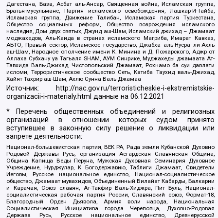
Дагестана, База, Асбат аль-Ансар, Священная война, Исламская группа,
Братья-мусульмане, Партия исламского освобождения, Лашкар-И-Тайба,
Исламская группа, Движение Талибан, Исламская партия Туркестана,
Общество социальных реформ, Общество возрождения исламского
наследия, Дом двух святых, Джунд аш-Шам, Исламский джихад – Джамаат
моджахедов, Аль-Каида в странах исламского Магриба, Имарат Кавказ,
АБТО, Правый сектор, Исламское государство, Джабха аль-Нусра ли-Ахль
аш-Шам, Народное ополчение имени К. Минина и Д. Пожарского, Аджр от
Аллаха Субхану уа Тагьаля SHAM, АУМ Синрике, Муджахеды джамаата Ат-
Тавхида Валь-Джихад, Чистопольский Джамаат, Рохнамо ба суи давлати
исломи, Террористическое сообщество Сеть, Катиба Таухид валь-Джихад,
Хайят Тахрир аш-Шам, Ахлю Сунна Валь Джамаа
Источник:
http://nac.gov.ru/terroristicheskie-i-ekstremistskie-
organizacii-i-materialy.html
данные на
06.12.2021
* Перечень общественных объединений и религиозных
организаций в отношении которых судом принято
вступившее в законную силу решение о ликвидации или
запрете деятельности:
Национал-большевистская партия, ВЕК РА, Рада земли Кубанской Духовно
Родовой Державы Русь, организация Асгардская Славянская Община,
Община Капища Веды Перуна, Мужская Духовная Семинария Духовное
Учреждение, Нурджулар, К Богодержавию, Таблиги Джамаат, Свидетели
Иеговы, Русское национальное единство, Национал-социалистическое
общество, Джамаат мувахидов, Объединенный Вилайат Кабарды, Балкарии
и Карачая, Союз славян, Ат-Такфир Валь-Хиджра, Пит Буль, Национал-
социалистическая рабочая партия России, Славянский союз, Формат-18,
Благородный Орден Дьявола, Армия воли народа, Национальная
Социалистическая Инициатива города Череповца, Духовно-Родовая
Держава Русь, Русское национальное единство, Древнерусской