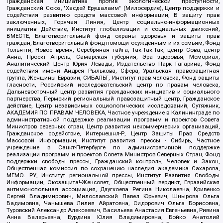
Гражданская инициатива против экологической преступности,
Гражданский Союз, "Хасдей Ерушалаим" (Милосердие), Центр поддержки и
содействия развитию средств массовой информации, В защиту прав
заключенных, Горячая Линия, Центр социально-информационных
инициатив Действие, Институт глобализации и социальных движений,
ВМЕСТЕ, Благотворительный фонд охраны здоровья и защиты прав
граждан, Благотворительный фонд помощи осужденным и их семьям, Фонд
Тольятти, Новое время, Серебряная тайга, Так-Так-Так, центр Сова, центр
Анна, Проект Апрель, Самарская губерния, Эра здоровья, Мемориал,
Аналитический Центр Юрия Левады, Издательство Парк Гагарина, Фонд
содействия имени Андрея Рылькова, Сфера, Уральская правозащитная
группа, Женщины Евразии, СИБАЛЬТ, Институт прав человека, Фонд защиты
гласности, Российский исследовательский центр по правам человека,
Дальневосточный центр развития гражданских инициатив и социального
партнерства, Пермский региональный правозащитный центр, Гражданское
действие, Центр независимых социологических исследований, Сутяжник,
АКАДЕМИЯ ПО ПРАВАМ ЧЕЛОВЕКА, Частное учреждение в Калининграде по
административной поддержке реализации программ и проектов Совета
Министров северных стран, Центр развития некоммерческих организаций,
Гражданское содействие, Интернешнл-Р, Центр Защиты Прав Средств
Массовой Информации, Институт развития прессы - Сибирь, Частное
учреждение в Санкт-Петербурге по административной поддержке
реализации программ и проектов Совета Министров Северных Стран, Фонд
поддержки свободы прессы, Гражданский контроль, Человек и Закон,
Общественная комиссия по сохранению наследия академика Сахарова,
МЕМО. РУ, Институт региональной прессы, Институт Развития Свободы
Информации, Экозащита!-Женсовет, Общественный вердикт, Евразийская
антимонопольная ассоциация, Дзугкоева Регина Николаевна, Кривенко
Сергей Владимирович, Милославский Павел Юрьевич, Шнырова Ольга
Вадимовна, Чанышева Лилия Айратовна, Сидорович Ольга Борисовна,
Туровский Александр Алексеевич, Васильева Анастасия Евгеньевна, Ривина
Анна Валерьевна, Бурдина Юлия Владимировна, Бойко Анатолий