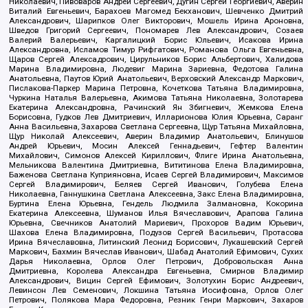
Николаевич, Пивоваров Андрей Сергеевич, Дугин Сергей Георгиевич, Аверин
Виталий Евгеньевич, Барахоев Магомед Бекханович, Шевченко Дмитрий
Александрович, Шарипков Олег Викторович, Мошель Ирина Ароновна,
Шведов Григорий Сергеевич, Пономарев Лев Александрович, Созаев
Валерий Валерьевич, Каргалицкий Борис Юльевич, Исакова Ирина
Александровна, Исламов Тимур Рифгатович, Романова Ольга Евгеньевна,
Щаров Сергей Алексадрович, Цирульников Борис Альбертович, Халидова
Марина Владимировна, Людевиг Марина Зариевна, Федотова Галина
Анатольевна, Паутов Юрий Анатольевич, Верховский Александр Маркович,
Пислакова-Паркер Марина Петровна, Кочеткова Татьяна Владимировна,
Чуркина Наталья Валерьевна, Акимова Татьяна Николаевна, Золотарева
Екатерина Александровна, Рачинский Ян Збигневич, Жемкова Елена
Борисовна, Гудков Лев Дмитриевич, Илларионова Юлия Юрьевна, Саранг
Анна Васильевна, Захарова Светлана Сергеевна, Щур Татьяна Михайловна,
Щур Николай Алексеевич, Аверин Владимир Анатольевич, Блинушов
Андрей Юрьевич, Мосин Алексей Геннадьевич, Гефтер Валентин
Михайлович, Симонов Алексей Кириллович, Флиге Ирина Анатольевна,
Мельникова Валентина Дмитриевна, Вититинова Елена Владимировна,
Баженова Светлана Куприяновна, Исаев Сергей Владимирович, Максимов
Сергей Владимирович, Беляев Сергей Иванович, Голубева Елена
Николаевна, Ганнушкина Светлана Алексеевна, Закс Елена Владимировна,
Буртина Елена Юрьевна, Гендель Людмила Залмановна, Кокорина
Екатерина Алексеевна, Шуманов Илья Вячеславович, Арапова Галина
Юрьевна, Свечников Анатолий Мариевич, Прохоров Вадим Юрьевич,
Шахова Елена Владимировна, Подузов Сергей Васильевич, Протасова
Ирина Вячеславовна, Литинский Леонид Борисович, Лукашевский Сергей
Маркович, Бахмин Вячеслав Иванович, Шабад Анатолий Ефимович, Сухих
Дарья Николаевна, Орлов Олег Петрович, Добровольская Анна
Дмитриевна, Королева Александра Евгеньевна, Смирнов Владимир
Александрович, Вицин Сергей Ефимович, Золотухин Борис Андреевич,
Левинсон Лев Семенович, Локшина Татьяна Иосифовна, Орлов Олег
Петрович, Полякова Мара Федоровна, Резник Генри Маркович, Захаров