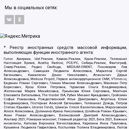
Мы в социальных сетях:
* Реестр иностранных средств массовой информации,
выполняющих функции иностранного агента:
Голос Америки, Idel.Реалии, Кавказ.Реалии, Крым.Реалии, Телеканал
Настоящее Время, Azatliq Radiosi, PCE/PC, Сибирь.Реалии, Фактограф,
Север.Реалии, Радио Свобода, MEDIUM-ORIENT, Пономарев Лев
Александрович, Савицкая Людмила Алексеевна, Маркелов Сергей
Евгеньевич, Камалягин Денис Николаевич, Апахончич Дарья
Александровна, Medusa Project, Первое антикоррупционное СМИ, VTimes.io,
Баданин Роман Сергеевич, Гликин Максим Александрович, Маняхин Петр
Борисович, Ярош Юлия Петровна, Чуракова Ольга Владимировна,
Железнова Мария Михайловна, Лукьянова Юлия Сергеевна, Маетная
Елизавета Витальевна, The Insider SIA, Рубин Михаил Аркадьевич, Гройсман
Софья Романовна, Рождественский Илья Дмитриевич, Апухтина Юлия
Владимировна, Постернак Алексей Евгеньевич, Телеканал Дождь, Петров
Степан Юрьевич, Istories fonds, Шмагун Олеся Валентиновна, Мароховская
Алеся Алексеевна, Долинина Ирина Николаевна, Шлейнов Роман Юрьевич,
Анин Роман Александрович, Великовский Дмитрий Александрович,
Альтаир 2021, Ромашки монолит, Главный редактор 2021, Вега 2021, Важные
иноагенты, Каткова Вероника Вячеславовна, Карезина Инна Павловна,
Кузьмина Людмила Гавриловна, Костылева Полина Владимировна, Лютов