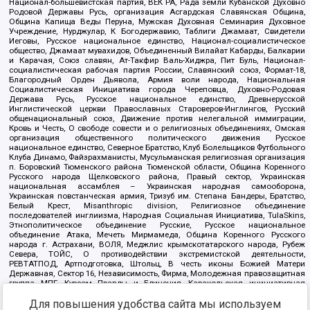
Национал-большевистская партия, ВЕК РА, Рада земли Кубанской Духовно
Родовой Державы Русь, организация Асгардская Славянская Община,
Община Капища Веды Перуна, Мужская Духовная Семинария Духовное
Учреждение, Нурджулар, К Богодержавию, Таблиги Джамаат, Свидетели
Иеговы, Русское национальное единство, Национал-социалистическое
общество, Джамаат мувахидов, Объединенный Вилайат Кабарды, Балкарии
и Карачая, Союз славян, Ат-Такфир Валь-Хиджра, Пит Буль, Национал-
социалистическая рабочая партия России, Славянский союз, Формат-18,
Благородный Орден Дьявола, Армия воли народа, Национальная
Социалистическая Инициатива города Череповца, Духовно-Родовая
Держава Русь, Русское национальное единство, Древнерусской
Инглистической церкви Православных Староверов-Инглингов, Русский
общенациональный союз, Движение против нелегальной иммиграции,
Кровь и Честь, О свободе совести и о религиозных объединениях, Омская
организация общественного политического движения Русское
национальное единство, Северное Братство, Клуб Болельщиков Футбольного
Клуба Динамо, Файзрахманисты, Мусульманская религиозная организация
п. Боровский Тюменского района Тюменской области, Община Коренного
Русского народа Щелковского района, Правый сектор, Украинская
национальная ассамблея – Украинская народная самооборона,
Украинская повстанческая армия, Тризуб им. Степана Бандеры, Братство,
Белый Крест, Misanthropic division, Религиозное объединение
последователей инглиизма, Народная Социальная Инициатива, TulaSkins,
Этнополитическое объединение Русские, Русское национальное
объединение Атака, Мечеть Мирмамеда, Община Коренного Русского
народа г. Астрахани, ВОЛЯ, Меджлис крымскотатарского народа, Рубеж
Севера, ТОЙС, О противодействии экстремистской деятельности,
РЕВТАТПОД, Артподготовка, Штольц, В честь иконы Божией Матери
Державная, Сектор 16, Независимость, Фирма, Молодежная правозащитная
группа МПГ, Курсом Правды и Единения, Каракольская инициативная
группа, Автоград Крю, Союз Славянских Сил Руси, Алля-Аят,
Для повышения удобства сайта мы используем
Благотворительный пансионат Ак Умут, Русская республика Русь,