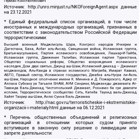
Герман Константинович
Источник:
http://unro.minjust.ru/NKOForeignAgent.aspx
данные
на
23.12.2021
* Единый федеральный список организаций, в том числе
иностранных и международных организаций, признанных в
соответствии с законодательством Российской Федерации
террористическими:
Высший военный Маджлисуль Шура, Конгресс народов Ичкерии и
Дагестана, База, Асбат аль-Ансар, Священная война, Исламская группа,
Братья-мусульмане, Партия исламского освобождения, Лашкар-И-Тайба,
Исламская группа, Движение Талибан, Исламская партия Туркестана,
Общество социальных реформ, Общество возрождения исламского
наследия, Дом двух святых, Джунд аш-Шам, Исламский джихад – Джамаат
моджахедов, Аль-Каида в странах исламского Магриба, Имарат Кавказ,
АБТО, Правый сектор, Исламское государство, Джабха аль-Нусра ли-Ахль
аш-Шам, Народное ополчение имени К. Минина и Д. Пожарского, Аджр от
Аллаха Субхану уа Тагьаля SHAM, АУМ Синрике, Муджахеды джамаата Ат-
Тавхида Валь-Джихад, Чистопольский Джамаат, Рохнамо ба суи давлати
исломи, Террористическое сообщество Сеть, Катиба Таухид валь-Джихад,
Хайят Тахрир аш-Шам, Ахлю Сунна Валь Джамаа
Источник:
http://nac.gov.ru/terroristicheskie-i-ekstremistskie-
organizacii-i-materialy.html
данные на
06.12.2021
* Перечень общественных объединений и религиозных
организаций в отношении которых судом принято
вступившее в законную силу решение о ликвидации или
запрете деятельности: