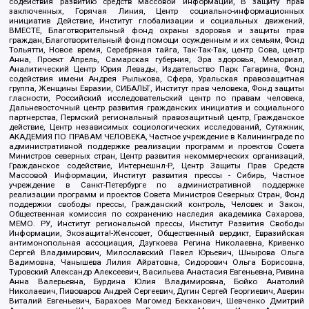
содействия развитию средств массовой информации, В защиту прав
заключенных, Горячая Линия, Центр социально-информационных
инициатив Действие, Институт глобализации и социальных движений,
ВМЕСТЕ, Благотворительный фонд охраны здоровья и защиты прав
граждан, Благотворительный фонд помощи осужденным и их семьям, Фонд
Тольятти, Новое время, Серебряная тайга, Так-Так-Так, центр Сова, центр
Анна, Проект Апрель, Самарская губерния, Эра здоровья, Мемориал,
Аналитический Центр Юрия Левады, Издательство Парк Гагарина, Фонд
содействия имени Андрея Рылькова, Сфера, Уральская правозащитная
группа, Женщины Евразии, СИБАЛЬТ, Институт прав человека, Фонд защиты
гласности, Российский исследовательский центр по правам человека,
Дальневосточный центр развития гражданских инициатив и социального
партнерства, Пермский региональный правозащитный центр, Гражданское
действие, Центр независимых социологических исследований, Сутяжник,
АКАДЕМИЯ ПО ПРАВАМ ЧЕЛОВЕКА, Частное учреждение в Калининграде по
административной поддержке реализации программ и проектов Совета
Министров северных стран, Центр развития некоммерческих организаций,
Гражданское содействие, Интернешнл-Р, Центр Защиты Прав Средств
Массовой Информации, Институт развития прессы - Сибирь, Частное
учреждение в Санкт-Петербурге по административной поддержке
реализации программ и проектов Совета Министров Северных Стран, Фонд
поддержки свободы прессы, Гражданский контроль, Человек и Закон,
Общественная комиссия по сохранению наследия академика Сахарова,
МЕМО. РУ, Институт региональной прессы, Институт Развития Свободы
Информации, Экозащита!-Женсовет, Общественный вердикт, Евразийская
антимонопольная ассоциация, Дзугкоева Регина Николаевна, Кривенко
Сергей Владимирович, Милославский Павел Юрьевич, Шнырова Ольга
Вадимовна, Чанышева Лилия Айратовна, Сидорович Ольга Борисовна,
Туровский Александр Алексеевич, Васильева Анастасия Евгеньевна, Ривина
Анна Валерьевна, Бурдина Юлия Владимировна, Бойко Анатолий
Николаевич, Пивоваров Андрей Сергеевич, Дугин Сергей Георгиевич, Аверин
Виталий Евгеньевич, Барахоев Магомед Бекханович, Шевченко Дмитрий