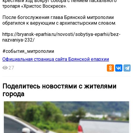
крестный ход вокруг собора с пением пасхального
тропаря «Христос Воскресе».
После богослужения глава Брянской митрополии
обратился к верующим с архипастырским словом.
https://bryansk-eparhia.ru/novosti/sobytiya-eparhii/bez-
nazvaniya-232/
#события_митрополии
Официальная страница сайта Брянской епархии
27
Поделитесь новостями с жителями
города