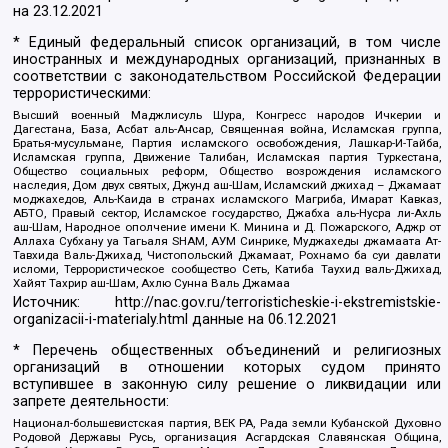
на
23.12.2021
* Единый федеральный список организаций, в том числе
иностранных и международных организаций, признанных в
соответствии с законодательством Российской Федерации
террористическими:
Высший военный Маджлисуль Шура, Конгресс народов Ичкерии и
Дагестана, База, Асбат аль-Ансар, Священная война, Исламская группа,
Братья-мусульмане, Партия исламского освобождения, Лашкар-И-Тайба,
Исламская группа, Движение Талибан, Исламская партия Туркестана,
Общество социальных реформ, Общество возрождения исламского
наследия, Дом двух святых, Джунд аш-Шам, Исламский джихад – Джамаат
моджахедов, Аль-Каида в странах исламского Магриба, Имарат Кавказ,
АБТО, Правый сектор, Исламское государство, Джабха аль-Нусра ли-Ахль
аш-Шам, Народное ополчение имени К. Минина и Д. Пожарского, Аджр от
Аллаха Субхану уа Тагьаля SHAM, АУМ Синрике, Муджахеды джамаата Ат-
Тавхида Валь-Джихад, Чистопольский Джамаат, Рохнамо ба суи давлати
исломи, Террористическое сообщество Сеть, Катиба Таухид валь-Джихад,
Хайят Тахрир аш-Шам, Ахлю Сунна Валь Джамаа
Источник:
http://nac.gov.ru/terroristicheskie-i-ekstremistskie-
organizacii-i-materialy.html
данные на
06.12.2021
* Перечень общественных объединений и религиозных
организаций в отношении которых судом принято
вступившее в законную силу решение о ликвидации или
запрете деятельности:
Национал-большевистская партия, ВЕК РА, Рада земли Кубанской Духовно
Родовой Державы Русь, организация Асгардская Славянская Община,