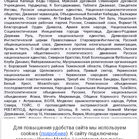
Община Капища Веды Перуна, Мужская Духовная Семинария Духовное
Учреждение, Нурджулар, К Богодержавию, Таблиги Джамаат, Свидетели
Иеговы, Русское национальное единство, Национал-социалистическое
общество, Джамаат мувахидов, Объединенный Вилайат Кабарды, Балкарии
и Карачая, Союз славян, Ат-Такфир Валь-Хиджра, Пит Буль, Национал-
социалистическая рабочая партия России, Славянский союз, Формат-18,
Благородный Орден Дьявола, Армия воли народа, Национальная
Социалистическая Инициатива города Череповца, Духовно-Родовая
Держава Русь, Русское национальное единство, Древнерусской
Инглистической церкви Православных Староверов-Инглингов, Русский
общенациональный союз, Движение против нелегальной иммиграции,
Кровь и Честь, О свободе совести и о религиозных объединениях, Омская
организация общественного политического движения Русское
национальное единство, Северное Братство, Клуб Болельщиков Футбольного
Клуба Динамо, Файзрахманисты, Мусульманская религиозная организация
п. Боровский Тюменского района Тюменской области, Община Коренного
Русского народа Щелковского района, Правый сектор, Украинская
национальная ассамблея – Украинская народная самооборона,
Украинская повстанческая армия, Тризуб им. Степана Бандеры, Братство,
Белый Крест, Misanthropic division, Религиозное объединение
последователей инглиизма, Народная Социальная Инициатива, TulaSkins,
Этнополитическое объединение Русские, Русское национальное
объединение Атака, Мечеть Мирмамеда, Община Коренного Русского
народа г. Астрахани, ВОЛЯ, Меджлис крымскотатарского народа, Рубеж
Севера, ТОЙС, О противодействии экстремистской деятельности,
РЕВТАТПОД, Артподготовка, Штольц, В честь иконы Божией Матери
Державная, Сектор 16, Независимость, Фирма, Молодежная правозащитная
группа МПГ, Курсом Правды и Единения, Каракольская инициативная
группа, Автоград Крю, Союз Славянских Сил Руси, Алля-Аят,
Для повышения удобства сайта мы используем
Благотворительный пансионат Ак Умут, Русская республика Русь,
Арестантское уголовное единство, Башкорт, Нация и свобода, W.H.С., Фалунь
cookies (
подробнее
). К сайту подключены
Дафа, Иртыш Ultras, Русский Патриотический клуб-Новокузнецк/РПК,