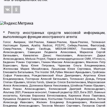
* Реестр иностранных средств массовой информации,
выполняющих функции иностранного агента:
Голос Америки, Idel.Реалии, Кавказ.Реалии, Крым.Реалии, Телеканал
Настоящее Время, Azatliq Radiosi, PCE/PC, Сибирь.Реалии, Фактограф,
Север.Реалии, Радио Свобода, MEDIUM-ORIENT, Пономарев Лев
Александрович, Савицкая Людмила Алексеевна, Маркелов Сергей
Евгеньевич, Камалягин Денис Николаевич, Апахончич Дарья
Александровна, Medusa Project, Первое антикоррупционное СМИ, VTimes.io,
Баданин Роман Сергеевич, Гликин Максим Александрович, Маняхин Петр
Борисович, Ярош Юлия Петровна, Чуракова Ольга Владимировна,
Железнова Мария Михайловна, Лукьянова Юлия Сергеевна, Маетная
Елизавета Витальевна, The Insider SIA, Рубин Михаил Аркадьевич, Гройсман
Софья Романовна, Рождественский Илья Дмитриевич, Апухтина Юлия
Владимировна, Постернак Алексей Евгеньевич, Телеканал Дождь, Петров
Степан Юрьевич, Istories fonds, Шмагун Олеся Валентиновна, Мароховская
Алеся Алексеевна, Долинина Ирина Николаевна, Шлейнов Роман Юрьевич,
Анин Роман Александрович, Великовский Дмитрий Александрович,
Альтаир 2021, Ромашки монолит, Главный редактор 2021, Вега 2021, Важные
иноагенты, Каткова Вероника Вячеславовна, Карезина Инна Павловна,
Кузьмина Людмила Гавриловна, Костылева Полина Владимировна, Лютов
Александр Иванович, Жилкин Владимир Владимирович, Жилинский
Владимир Александрович, Тихонов Михаил Сергеевич, Пискунов Сергей