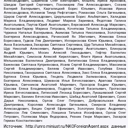
Александрович, Шарипков Олег Викторович, Мошель Ирина Ароновна,
Шведов Григорий Сергеевич, Пономарев Лев Александрович, Созаев
Валерий Валерьевич, Каргалицкий Борис Юльевич, Исакова Ирина
Александровна, Исламов Тимур Рифгатович, Романова Ольга Евгеньевна,
Щаров Сергей Алексадрович, Цирульников Борис Альбертович, Халидова
Марина Владимировна, Людевиг Марина Зариевна, Федотова Галина
Анатольевна, Паутов Юрий Анатольевич, Верховский Александр Маркович,
Пислакова-Паркер Марина Петровна, Кочеткова Татьяна Владимировна,
Чуркина Наталья Валерьевна, Акимова Татьяна Николаевна, Золотарева
Екатерина Александровна, Рачинский Ян Збигневич, Жемкова Елена
Борисовна, Гудков Лев Дмитриевич, Илларионова Юлия Юрьевна, Саранг
Анна Васильевна, Захарова Светлана Сергеевна, Щур Татьяна Михайловна,
Щур Николай Алексеевич, Аверин Владимир Анатольевич, Блинушов
Андрей Юрьевич, Мосин Алексей Геннадьевич, Гефтер Валентин
Михайлович, Симонов Алексей Кириллович, Флиге Ирина Анатольевна,
Мельникова Валентина Дмитриевна, Вититинова Елена Владимировна,
Баженова Светлана Куприяновна, Исаев Сергей Владимирович, Максимов
Сергей Владимирович, Беляев Сергей Иванович, Голубева Елена
Николаевна, Ганнушкина Светлана Алексеевна, Закс Елена Владимировна,
Буртина Елена Юрьевна, Гендель Людмила Залмановна, Кокорина
Екатерина Алексеевна, Шуманов Илья Вячеславович, Арапова Галина
Юрьевна, Свечников Анатолий Мариевич, Прохоров Вадим Юрьевич,
Шахова Елена Владимировна, Подузов Сергей Васильевич, Протасова
Ирина Вячеславовна, Литинский Леонид Борисович, Лукашевский Сергей
Маркович, Бахмин Вячеслав Иванович, Шабад Анатолий Ефимович, Сухих
Дарья Николаевна, Орлов Олег Петрович, Добровольская Анна
Дмитриевна, Королева Александра Евгеньевна, Смирнов Владимир
Александрович, Вицин Сергей Ефимович, Золотухин Борис Андреевич,
Левинсон Лев Семенович, Локшина Татьяна Иосифовна, Орлов Олег
Петрович, Полякова Мара Федоровна, Резник Генри Маркович, Захаров
Герман Константинович
Источник:
http://unro.minjust.ru/NKOForeignAgent.aspx
данные