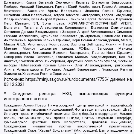
Евгеньевич, Ковин Виталий Сергеевич, Кильтау Екатерина Викторовна,
Любарев Аркадий Ефимович, Гурман Юрий Альбертович, Грезев Александр
Викторович, Важенков Артем Валерьевич, Иванова София Юрьевна,
Пигалкин Илья Валерьевич, Петров Алексей Викторович, Егоров Владимир
Владимирович, Гусев Андрей Юрьевич, Смирнов Сергей Сергеевич, Верзилов
Петр Юрьевич, ЗП, Зона права, ЖУРНАЛИСТ-ИНОСТРАННЫЙ АГЕНТ,
Вольтская Татьяна Анатольевна, Клепиковская Екатерина Дмитриевна,
Сотников Даниил Владимирович, Захаров Андрей Вячеславович, Симонов
Евгений Алексеевич, Сурначева Елизавета Дмитриевна, Соловьева Елена
Анатольевна, Арапова Галина Юрьевна, Перл Роман Александрович, МЕМО,
Mason G.E.S. Anonymous Foundation, Stichting Bellingcat, Якутия – Наше
Мнение, Москоу диджитал медиа, РС-Балт, Заговора Максим
Александрович, Ветошкина Валерия Валерьевна, Павлов Иван Юрьевич,
Скворцова Елена Сергеевна, Оленичев Максим Владимирович, Как бы
инагент, Кочетков Игорь Викторович, Иркутский союз библиофилов, Честные
выборы, Нобелевский призыв, Еланчик Олег Александрович, Григорьева
Алина Александровна, Григорьев Андрей Валерьевич , Гималова Регина
Эмилевна, Хисамова Регина Фаритовна
Источник:
https://minjust.gov.ru/ru/documents/7755/
данные на
03.12.2021
* Сведения реестра НКО, выполняющих функции
иностранного агента:
Гражданин.Армия.Право, Нижегородский центр немецкой и европейской
культуры, Центр гендерных исследований, Фонд защиты прав граждан Штаб,
Институт права и публичной политики, Фонд борьбы с коррупцией, Альянс
врачей, НАСИЛИЮ.НЕТ, Мы против СПИДа, СВЕЧА, Открытый Петербург,
Гуманитарное действие, Лига Избирателей, Правовая инициатива,
Гражданская инициатива против экологической преступности,
Гражданский Союз, "Хасдей Ерушалаим" (Милосердие), Центр поддержки и