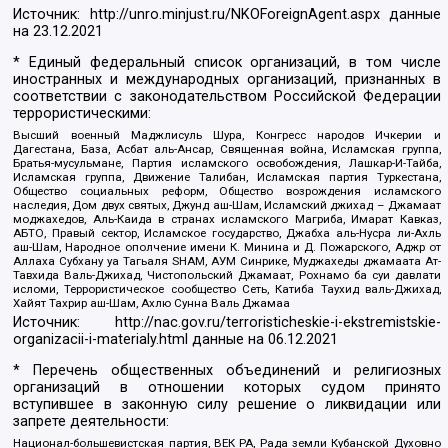
Источник:
http://unro.minjust.ru/NKOForeignAgent.aspx
данные
на
23.12.2021
* Единый федеральный список организаций, в том числе
иностранных и международных организаций, признанных в
соответствии с законодательством Российской Федерации
террористическими:
Высший военный Маджлисуль Шура, Конгресс народов Ичкерии и
Дагестана, База, Асбат аль-Ансар, Священная война, Исламская группа,
Братья-мусульмане, Партия исламского освобождения, Лашкар-И-Тайба,
Исламская группа, Движение Талибан, Исламская партия Туркестана,
Общество социальных реформ, Общество возрождения исламского
наследия, Дом двух святых, Джунд аш-Шам, Исламский джихад – Джамаат
моджахедов, Аль-Каида в странах исламского Магриба, Имарат Кавказ,
АБТО, Правый сектор, Исламское государство, Джабха аль-Нусра ли-Ахль
аш-Шам, Народное ополчение имени К. Минина и Д. Пожарского, Аджр от
Аллаха Субхану уа Тагьаля SHAM, АУМ Синрике, Муджахеды джамаата Ат-
Тавхида Валь-Джихад, Чистопольский Джамаат, Рохнамо ба суи давлати
исломи, Террористическое сообщество Сеть, Катиба Таухид валь-Джихад,
Хайят Тахрир аш-Шам, Ахлю Сунна Валь Джамаа
Источник:
http://nac.gov.ru/terroristicheskie-i-ekstremistskie-
organizacii-i-materialy.html
данные на
06.12.2021
* Перечень общественных объединений и религиозных
организаций в отношении которых судом принято
вступившее в законную силу решение о ликвидации или
запрете деятельности:
Национал-большевистская партия, ВЕК РА, Рада земли Кубанской Духовно