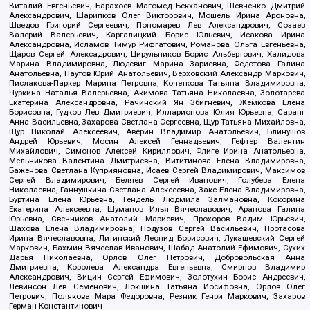
Виталий Евгеньевич, Барахоев Магомед Бекханович, Шевченко Дмитрий
Александрович, Шарипков Олег Викторович, Мошель Ирина Ароновна,
Шведов Григорий Сергеевич, Пономарев Лев Александрович, Созаев
Валерий Валерьевич, Каргалицкий Борис Юльевич, Исакова Ирина
Александровна, Исламов Тимур Рифгатович, Романова Ольга Евгеньевна,
Щаров Сергей Алексадрович, Цирульников Борис Альбертович, Халидова
Марина Владимировна, Людевиг Марина Зариевна, Федотова Галина
Анатольевна, Паутов Юрий Анатольевич, Верховский Александр Маркович,
Пислакова-Паркер Марина Петровна, Кочеткова Татьяна Владимировна,
Чуркина Наталья Валерьевна, Акимова Татьяна Николаевна, Золотарева
Екатерина Александровна, Рачинский Ян Збигневич, Жемкова Елена
Борисовна, Гудков Лев Дмитриевич, Илларионова Юлия Юрьевна, Саранг
Анна Васильевна, Захарова Светлана Сергеевна, Щур Татьяна Михайловна,
Щур Николай Алексеевич, Аверин Владимир Анатольевич, Блинушов
Андрей Юрьевич, Мосин Алексей Геннадьевич, Гефтер Валентин
Михайлович, Симонов Алексей Кириллович, Флиге Ирина Анатольевна,
Мельникова Валентина Дмитриевна, Вититинова Елена Владимировна,
Баженова Светлана Куприяновна, Исаев Сергей Владимирович, Максимов
Сергей Владимирович, Беляев Сергей Иванович, Голубева Елена
Николаевна, Ганнушкина Светлана Алексеевна, Закс Елена Владимировна,
Буртина Елена Юрьевна, Гендель Людмила Залмановна, Кокорина
Екатерина Алексеевна, Шуманов Илья Вячеславович, Арапова Галина
Юрьевна, Свечников Анатолий Мариевич, Прохоров Вадим Юрьевич,
Шахова Елена Владимировна, Подузов Сергей Васильевич, Протасова
Ирина Вячеславовна, Литинский Леонид Борисович, Лукашевский Сергей
Маркович, Бахмин Вячеслав Иванович, Шабад Анатолий Ефимович, Сухих
Дарья Николаевна, Орлов Олег Петрович, Добровольская Анна
Дмитриевна, Королева Александра Евгеньевна, Смирнов Владимир
Александрович, Вицин Сергей Ефимович, Золотухин Борис Андреевич,
Левинсон Лев Семенович, Локшина Татьяна Иосифовна, Орлов Олег
Петрович, Полякова Мара Федоровна, Резник Генри Маркович, Захаров
Герман Константинович