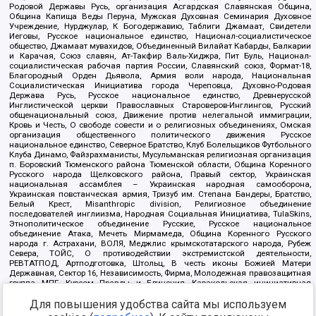
Родовой Державы Русь, организация Асгардская Славянская Община,
Община Капища Веды Перуна, Мужская Духовная Семинария Духовное
Учреждение, Нурджулар, К Богодержавию, Таблиги Джамаат, Свидетели
Иеговы, Русское национальное единство, Национал-социалистическое
общество, Джамаат мувахидов, Объединенный Вилайат Кабарды, Балкарии
и Карачая, Союз славян, Ат-Такфир Валь-Хиджра, Пит Буль, Национал-
социалистическая рабочая партия России, Славянский союз, Формат-18,
Благородный Орден Дьявола, Армия воли народа, Национальная
Социалистическая Инициатива города Череповца, Духовно-Родовая
Держава Русь, Русское национальное единство, Древнерусской
Инглистической церкви Православных Староверов-Инглингов, Русский
общенациональный союз, Движение против нелегальной иммиграции,
Кровь и Честь, О свободе совести и о религиозных объединениях, Омская
организация общественного политического движения Русское
национальное единство, Северное Братство, Клуб Болельщиков Футбольного
Клуба Динамо, Файзрахманисты, Мусульманская религиозная организация
п. Боровский Тюменского района Тюменской области, Община Коренного
Русского народа Щелковского района, Правый сектор, Украинская
национальная ассамблея – Украинская народная самооборона,
Украинская повстанческая армия, Тризуб им. Степана Бандеры, Братство,
Белый Крест, Misanthropic division, Религиозное объединение
последователей инглиизма, Народная Социальная Инициатива, TulaSkins,
Этнополитическое объединение Русские, Русское национальное
объединение Атака, Мечеть Мирмамеда, Община Коренного Русского
народа г. Астрахани, ВОЛЯ, Меджлис крымскотатарского народа, Рубеж
Севера, ТОЙС, О противодействии экстремистской деятельности,
РЕВТАТПОД, Артподготовка, Штольц, В честь иконы Божией Матери
Державная, Сектор 16, Независимость, Фирма, Молодежная правозащитная
группа МПГ, Курсом Правды и Единения, Каракольская инициативная
группа, Автоград Крю, Союз Славянских Сил Руси, Алля-Аят,
Для повышения удобства сайта мы используем
Благотворительный пансионат Ак Умут, Русская республика Русь,
Арестантское уголовное единство, Башкорт, Нация и свобода, W.H.С., Фалунь