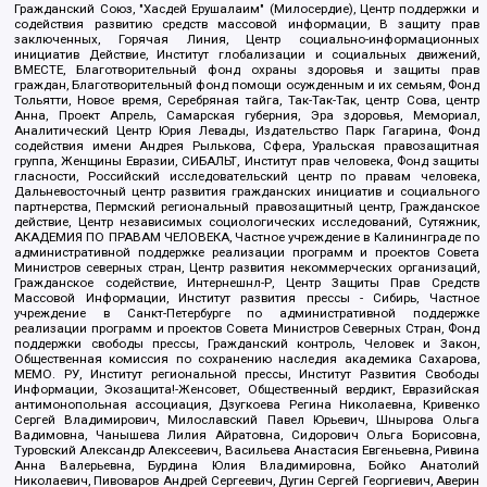
Гражданский Союз, "Хасдей Ерушалаим" (Милосердие), Центр поддержки и
содействия развитию средств массовой информации, В защиту прав
заключенных, Горячая Линия, Центр социально-информационных
инициатив Действие, Институт глобализации и социальных движений,
ВМЕСТЕ, Благотворительный фонд охраны здоровья и защиты прав
граждан, Благотворительный фонд помощи осужденным и их семьям, Фонд
Тольятти, Новое время, Серебряная тайга, Так-Так-Так, центр Сова, центр
Анна, Проект Апрель, Самарская губерния, Эра здоровья, Мемориал,
Аналитический Центр Юрия Левады, Издательство Парк Гагарина, Фонд
содействия имени Андрея Рылькова, Сфера, Уральская правозащитная
группа, Женщины Евразии, СИБАЛЬТ, Институт прав человека, Фонд защиты
гласности, Российский исследовательский центр по правам человека,
Дальневосточный центр развития гражданских инициатив и социального
партнерства, Пермский региональный правозащитный центр, Гражданское
действие, Центр независимых социологических исследований, Сутяжник,
АКАДЕМИЯ ПО ПРАВАМ ЧЕЛОВЕКА, Частное учреждение в Калининграде по
административной поддержке реализации программ и проектов Совета
Министров северных стран, Центр развития некоммерческих организаций,
Гражданское содействие, Интернешнл-Р, Центр Защиты Прав Средств
Массовой Информации, Институт развития прессы - Сибирь, Частное
учреждение в Санкт-Петербурге по административной поддержке
реализации программ и проектов Совета Министров Северных Стран, Фонд
поддержки свободы прессы, Гражданский контроль, Человек и Закон,
Общественная комиссия по сохранению наследия академика Сахарова,
МЕМО. РУ, Институт региональной прессы, Институт Развития Свободы
Информации, Экозащита!-Женсовет, Общественный вердикт, Евразийская
антимонопольная ассоциация, Дзугкоева Регина Николаевна, Кривенко
Сергей Владимирович, Милославский Павел Юрьевич, Шнырова Ольга
Вадимовна, Чанышева Лилия Айратовна, Сидорович Ольга Борисовна,
Туровский Александр Алексеевич, Васильева Анастасия Евгеньевна, Ривина
Анна Валерьевна, Бурдина Юлия Владимировна, Бойко Анатолий
Николаевич, Пивоваров Андрей Сергеевич, Дугин Сергей Георгиевич, Аверин