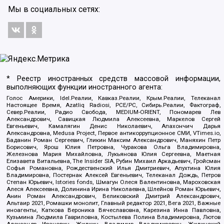
Мы в социальных сетях:
* Реестр иностранных средств массовой информации,
выполняющих функции иностранного агента:
Голос Америки, Idel.Реалии, Кавказ.Реалии, Крым.Реалии, Телеканал
Настоящее Время, Azatliq Radiosi, PCE/PC, Сибирь.Реалии, Фактограф,
Север.Реалии, Радио Свобода, MEDIUM-ORIENT, Пономарев Лев
Александрович, Савицкая Людмила Алексеевна, Маркелов Сергей
Евгеньевич, Камалягин Денис Николаевич, Апахончич Дарья
Александровна, Medusa Project, Первое антикоррупционное СМИ, VTimes.io,
Баданин Роман Сергеевич, Гликин Максим Александрович, Маняхин Петр
Борисович, Ярош Юлия Петровна, Чуракова Ольга Владимировна,
Железнова Мария Михайловна, Лукьянова Юлия Сергеевна, Маетная
Елизавета Витальевна, The Insider SIA, Рубин Михаил Аркадьевич, Гройсман
Софья Романовна, Рождественский Илья Дмитриевич, Апухтина Юлия
Владимировна, Постернак Алексей Евгеньевич, Телеканал Дождь, Петров
Степан Юрьевич, Istories fonds, Шмагун Олеся Валентиновна, Мароховская
Алеся Алексеевна, Долинина Ирина Николаевна, Шлейнов Роман Юрьевич,
Анин Роман Александрович, Великовский Дмитрий Александрович,
Альтаир 2021, Ромашки монолит, Главный редактор 2021, Вега 2021, Важные
иноагенты, Каткова Вероника Вячеславовна, Карезина Инна Павловна,
Кузьмина Людмила Гавриловна, Костылева Полина Владимировна, Лютов
Александр Иванович, Жилкин Владимир Владимирович, Жилинский