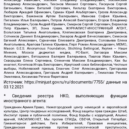
Владимир Александрович, Тихонов Михаил Сергеевич, Пискунов Сергей
Евгеньевич, Ковин Виталий Сергеевич, Кильтау Екатерина Викторовна,
Любарев Аркадий Ефимович, Гурман Юрий Альбертович, Грезев Александр
Викторович, Важенков Артем Валерьевич, Иванова София Юрьевна,
Пигалкин Илья Валерьевич, Петров Алексей Викторович, Егоров Владимир
Владимирович, Гусев Андрей Юрьевич, Смирнов Сергей Сергеевич, Верзилов
Петр Юрьевич, ЗП, Зона права, ЖУРНАЛИСТ-ИНОСТРАННЫЙ АГЕНТ,
Вольтская Татьяна Анатольевна, Клепиковская Екатерина Дмитриевна,
Сотников Даниил Владимирович, Захаров Андрей Вячеславович, Симонов
Евгений Алексеевич, Сурначева Елизавета Дмитриевна, Соловьева Елена
Анатольевна, Арапова Галина Юрьевна, Перл Роман Александрович, МЕМО,
Mason G.E.S. Anonymous Foundation, Stichting Bellingcat, Якутия – Наше
Мнение, Москоу диджитал медиа, РС-Балт, Заговора Максим
Александрович, Ветошкина Валерия Валерьевна, Павлов Иван Юрьевич,
Скворцова Елена Сергеевна, Оленичев Максим Владимирович, Как бы
инагент, Кочетков Игорь Викторович, Иркутский союз библиофилов, Честные
выборы, Нобелевский призыв, Еланчик Олег Александрович, Григорьева
Алина Александровна, Григорьев Андрей Валерьевич , Гималова Регина
Эмилевна, Хисамова Регина Фаритовна
Источник:
https://minjust.gov.ru/ru/documents/7755/
данные на
03.12.2021
* Сведения реестра НКО, выполняющих функции
иностранного агента:
Гражданин.Армия.Право, Нижегородский центр немецкой и европейской
культуры, Центр гендерных исследований, Фонд защиты прав граждан Штаб,
Институт права и публичной политики, Фонд борьбы с коррупцией, Альянс
врачей, НАСИЛИЮ.НЕТ, Мы против СПИДа, СВЕЧА, Открытый Петербург,
Гуманитарное действие, Лига Избирателей, Правовая инициатива,
Гражданская инициатива против экологической преступности,