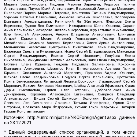
Щаров Сергей Алексадрович, Цирульников Борис Альбертович, Халидова
Марина Владимировна, Людевиг Марина Зариевна, Федотова Галина
Анатольевна, Паутов Юрий Анатольевич, Верховский Александр Маркович,
Пислакова-Паркер Марина Петровна, Кочеткова Татьяна Владимировна,
Чуркина Наталья Валерьевна, Акимова Татьяна Николаевна, Золотарева
Екатерина Александровна, Рачинский Ян Збигневич, Жемкова Елена
Борисовна, Гудков Лев Дмитриевич, Илларионова Юлия Юрьевна, Саранг
Анна Васильевна, Захарова Светлана Сергеевна, Щур Татьяна Михайловна,
Щур Николай Алексеевич, Аверин Владимир Анатольевич, Блинушов
Андрей Юрьевич, Мосин Алексей Геннадьевич, Гефтер Валентин
Михайлович, Симонов Алексей Кириллович, Флиге Ирина Анатольевна,
Мельникова Валентина Дмитриевна, Вититинова Елена Владимировна,
Баженова Светлана Куприяновна, Исаев Сергей Владимирович, Максимов
Сергей Владимирович, Беляев Сергей Иванович, Голубева Елена
Николаевна, Ганнушкина Светлана Алексеевна, Закс Елена Владимировна,
Буртина Елена Юрьевна, Гендель Людмила Залмановна, Кокорина
Екатерина Алексеевна, Шуманов Илья Вячеславович, Арапова Галина
Юрьевна, Свечников Анатолий Мариевич, Прохоров Вадим Юрьевич,
Шахова Елена Владимировна, Подузов Сергей Васильевич, Протасова
Ирина Вячеславовна, Литинский Леонид Борисович, Лукашевский Сергей
Маркович, Бахмин Вячеслав Иванович, Шабад Анатолий Ефимович, Сухих
Дарья Николаевна, Орлов Олег Петрович, Добровольская Анна
Дмитриевна, Королева Александра Евгеньевна, Смирнов Владимир
Александрович, Вицин Сергей Ефимович, Золотухин Борис Андреевич,
Левинсон Лев Семенович, Локшина Татьяна Иосифовна, Орлов Олег
Петрович, Полякова Мара Федоровна, Резник Генри Маркович, Захаров
Герман Константинович
Источник:
http://unro.minjust.ru/NKOForeignAgent.aspx
данные
на
23.12.2021
* Единый федеральный список организаций, в том числе