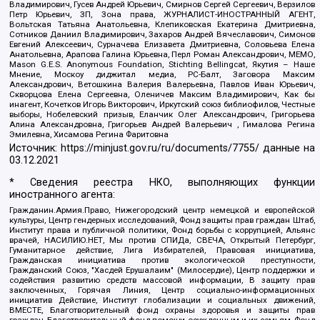
Владимирович, Гусев Андрей Юрьевич, Смирнов Сергей Сергеевич, Верзилов
Петр Юрьевич, ЗП, Зона права, ЖУРНАЛИСТ-ИНОСТРАННЫЙ АГЕНТ,
Вольтская Татьяна Анатольевна, Клепиковская Екатерина Дмитриевна,
Сотников Даниил Владимирович, Захаров Андрей Вячеславович, Симонов
Евгений Алексеевич, Сурначева Елизавета Дмитриевна, Соловьева Елена
Анатольевна, Арапова Галина Юрьевна, Перл Роман Александрович, МЕМО,
Mason G.E.S. Anonymous Foundation, Stichting Bellingcat, Якутия – Наше
Мнение, Москоу диджитал медиа, РС-Балт, Заговора Максим
Александрович, Ветошкина Валерия Валерьевна, Павлов Иван Юрьевич,
Скворцова Елена Сергеевна, Оленичев Максим Владимирович, Как бы
инагент, Кочетков Игорь Викторович, Иркутский союз библиофилов, Честные
выборы, Нобелевский призыв, Еланчик Олег Александрович, Григорьева
Алина Александровна, Григорьев Андрей Валерьевич , Гималова Регина
Эмилевна, Хисамова Регина Фаритовна
Источник:
https://minjust.gov.ru/ru/documents/7755/
данные на
03.12.2021
* Сведения реестра НКО, выполняющих функции
иностранного агента:
Гражданин.Армия.Право, Нижегородский центр немецкой и европейской
культуры, Центр гендерных исследований, Фонд защиты прав граждан Штаб,
Институт права и публичной политики, Фонд борьбы с коррупцией, Альянс
врачей, НАСИЛИЮ.НЕТ, Мы против СПИДа, СВЕЧА, Открытый Петербург,
Гуманитарное действие, Лига Избирателей, Правовая инициатива,
Гражданская инициатива против экологической преступности,
Гражданский Союз, "Хасдей Ерушалаим" (Милосердие), Центр поддержки и
содействия развитию средств массовой информации, В защиту прав
заключенных, Горячая Линия, Центр социально-информационных
инициатив Действие, Институт глобализации и социальных движений,
ВМЕСТЕ, Благотворительный фонд охраны здоровья и защиты прав