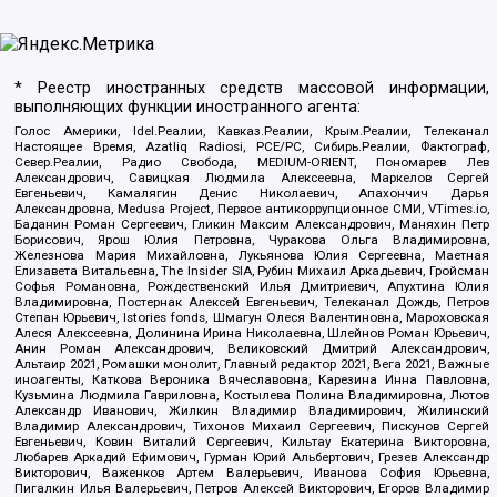
* Реестр иностранных средств массовой информации,
выполняющих функции иностранного агента:
Голос Америки, Idel.Реалии, Кавказ.Реалии, Крым.Реалии, Телеканал
Настоящее Время, Azatliq Radiosi, PCE/PC, Сибирь.Реалии, Фактограф,
Север.Реалии, Радио Свобода, MEDIUM-ORIENT, Пономарев Лев
Александрович, Савицкая Людмила Алексеевна, Маркелов Сергей
Евгеньевич, Камалягин Денис Николаевич, Апахончич Дарья
Александровна, Medusa Project, Первое антикоррупционное СМИ, VTimes.io,
Баданин Роман Сергеевич, Гликин Максим Александрович, Маняхин Петр
Борисович, Ярош Юлия Петровна, Чуракова Ольга Владимировна,
Железнова Мария Михайловна, Лукьянова Юлия Сергеевна, Маетная
Елизавета Витальевна, The Insider SIA, Рубин Михаил Аркадьевич, Гройсман
Софья Романовна, Рождественский Илья Дмитриевич, Апухтина Юлия
Владимировна, Постернак Алексей Евгеньевич, Телеканал Дождь, Петров
Степан Юрьевич, Istories fonds, Шмагун Олеся Валентиновна, Мароховская
Алеся Алексеевна, Долинина Ирина Николаевна, Шлейнов Роман Юрьевич,
Анин Роман Александрович, Великовский Дмитрий Александрович,
Альтаир 2021, Ромашки монолит, Главный редактор 2021, Вега 2021, Важные
иноагенты, Каткова Вероника Вячеславовна, Карезина Инна Павловна,
Кузьмина Людмила Гавриловна, Костылева Полина Владимировна, Лютов
Александр Иванович, Жилкин Владимир Владимирович, Жилинский
Владимир Александрович, Тихонов Михаил Сергеевич, Пискунов Сергей
Евгеньевич, Ковин Виталий Сергеевич, Кильтау Екатерина Викторовна,
Любарев Аркадий Ефимович, Гурман Юрий Альбертович, Грезев Александр
Викторович, Важенков Артем Валерьевич, Иванова София Юрьевна,
Пигалкин Илья Валерьевич, Петров Алексей Викторович, Егоров Владимир