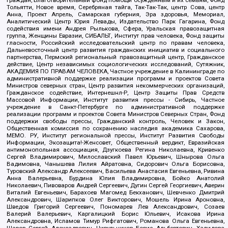
граждан, Благотворительный фонд помощи осужденным и их семьям, Фонд
Тольятти, Новое время, Серебряная тайга, Так-Так-Так, центр Сова, центр
Анна, Проект Апрель, Самарская губерния, Эра здоровья, Мемориал,
Аналитический Центр Юрия Левады, Издательство Парк Гагарина, Фонд
содействия имени Андрея Рылькова, Сфера, Уральская правозащитная
группа, Женщины Евразии, СИБАЛЬТ, Институт прав человека, Фонд защиты
гласности, Российский исследовательский центр по правам человека,
Дальневосточный центр развития гражданских инициатив и социального
партнерства, Пермский региональный правозащитный центр, Гражданское
действие, Центр независимых социологических исследований, Сутяжник,
АКАДЕМИЯ ПО ПРАВАМ ЧЕЛОВЕКА, Частное учреждение в Калининграде по
административной поддержке реализации программ и проектов Совета
Министров северных стран, Центр развития некоммерческих организаций,
Гражданское содействие, Интернешнл-Р, Центр Защиты Прав Средств
Массовой Информации, Институт развития прессы - Сибирь, Частное
учреждение в Санкт-Петербурге по административной поддержке
реализации программ и проектов Совета Министров Северных Стран, Фонд
поддержки свободы прессы, Гражданский контроль, Человек и Закон,
Общественная комиссия по сохранению наследия академика Сахарова,
МЕМО. РУ, Институт региональной прессы, Институт Развития Свободы
Информации, Экозащита!-Женсовет, Общественный вердикт, Евразийская
антимонопольная ассоциация, Дзугкоева Регина Николаевна, Кривенко
Сергей Владимирович, Милославский Павел Юрьевич, Шнырова Ольга
Вадимовна, Чанышева Лилия Айратовна, Сидорович Ольга Борисовна,
Туровский Александр Алексеевич, Васильева Анастасия Евгеньевна, Ривина
Анна Валерьевна, Бурдина Юлия Владимировна, Бойко Анатолий
Николаевич, Пивоваров Андрей Сергеевич, Дугин Сергей Георгиевич, Аверин
Виталий Евгеньевич, Барахоев Магомед Бекханович, Шевченко Дмитрий
Александрович, Шарипков Олег Викторович, Мошель Ирина Ароновна,
Шведов Григорий Сергеевич, Пономарев Лев Александрович, Созаев
Валерий Валерьевич, Каргалицкий Борис Юльевич, Исакова Ирина
Александровна, Исламов Тимур Рифгатович, Романова Ольга Евгеньевна,