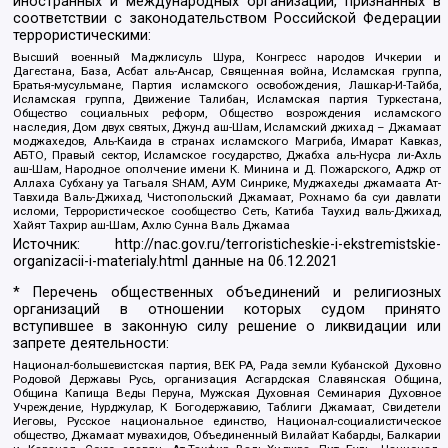
иностранных и международных организаций, признанных в
соответствии с законодательством Российской Федерации
террористическими:
Высший военный Маджлисуль Шура, Конгресс народов Ичкерии и
Дагестана, База, Асбат аль-Ансар, Священная война, Исламская группа,
Братья-мусульмане, Партия исламского освобождения, Лашкар-И-Тайба,
Исламская группа, Движение Талибан, Исламская партия Туркестана,
Общество социальных реформ, Общество возрождения исламского
наследия, Дом двух святых, Джунд аш-Шам, Исламский джихад – Джамаат
моджахедов, Аль-Каида в странах исламского Магриба, Имарат Кавказ,
АБТО, Правый сектор, Исламское государство, Джабха аль-Нусра ли-Ахль
аш-Шам, Народное ополчение имени К. Минина и Д. Пожарского, Аджр от
Аллаха Субхану уа Тагьаля SHAM, АУМ Синрике, Муджахеды джамаата Ат-
Тавхида Валь-Джихад, Чистопольский Джамаат, Рохнамо ба суи давлати
исломи, Террористическое сообщество Сеть, Катиба Таухид валь-Джихад,
Хайят Тахрир аш-Шам, Ахлю Сунна Валь Джамаа
Источник:
http://nac.gov.ru/terroristicheskie-i-ekstremistskie-
organizacii-i-materialy.html
данные на
06.12.2021
* Перечень общественных объединений и религиозных
организаций в отношении которых судом принято
вступившее в законную силу решение о ликвидации или
запрете деятельности:
Национал-большевистская партия, ВЕК РА, Рада земли Кубанской Духовно
Родовой Державы Русь, организация Асгардская Славянская Община,
Община Капища Веды Перуна, Мужская Духовная Семинария Духовное
Учреждение, Нурджулар, К Богодержавию, Таблиги Джамаат, Свидетели
Иеговы, Русское национальное единство, Национал-социалистическое
общество, Джамаат мувахидов, Объединенный Вилайат Кабарды, Балкарии