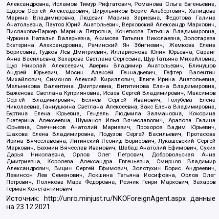
Александровна, Исламов Тимур Рифгатович, Романова Ольга Евгеньевна,
Щаров Сергей Алексадрович, Цирульников Борис Альбертович, Халидова
Марина Владимировна, Людевиг Марина Зариевна, Федотова Галина
Анатольевна, Паутов Юрий Анатольевич, Верховский Александр Маркович,
Пислакова-Паркер Марина Петровна, Кочеткова Татьяна Владимировна,
Чуркина Наталья Валерьевна, Акимова Татьяна Николаевна, Золотарева
Екатерина Александровна, Рачинский Ян Збигневич, Жемкова Елена
Борисовна, Гудков Лев Дмитриевич, Илларионова Юлия Юрьевна, Саранг
Анна Васильевна, Захарова Светлана Сергеевна, Щур Татьяна Михайловна,
Щур Николай Алексеевич, Аверин Владимир Анатольевич, Блинушов
Андрей Юрьевич, Мосин Алексей Геннадьевич, Гефтер Валентин
Михайлович, Симонов Алексей Кириллович, Флиге Ирина Анатольевна,
Мельникова Валентина Дмитриевна, Вититинова Елена Владимировна,
Баженова Светлана Куприяновна, Исаев Сергей Владимирович, Максимов
Сергей Владимирович, Беляев Сергей Иванович, Голубева Елена
Николаевна, Ганнушкина Светлана Алексеевна, Закс Елена Владимировна,
Буртина Елена Юрьевна, Гендель Людмила Залмановна, Кокорина
Екатерина Алексеевна, Шуманов Илья Вячеславович, Арапова Галина
Юрьевна, Свечников Анатолий Мариевич, Прохоров Вадим Юрьевич,
Шахова Елена Владимировна, Подузов Сергей Васильевич, Протасова
Ирина Вячеславовна, Литинский Леонид Борисович, Лукашевский Сергей
Маркович, Бахмин Вячеслав Иванович, Шабад Анатолий Ефимович, Сухих
Дарья Николаевна, Орлов Олег Петрович, Добровольская Анна
Дмитриевна, Королева Александра Евгеньевна, Смирнов Владимир
Александрович, Вицин Сергей Ефимович, Золотухин Борис Андреевич,
Левинсон Лев Семенович, Локшина Татьяна Иосифовна, Орлов Олег
Петрович, Полякова Мара Федоровна, Резник Генри Маркович, Захаров
Герман Константинович
Источник:
http://unro.minjust.ru/NKOForeignAgent.aspx
данные
на
23.12.2021