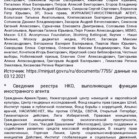
Пигалкин Илья Валерьевич, Петров Алексей Викторович, Егоров Владимир
Владимирович, Гусев Андрей Юрьевич, Смирнов Сергей Сергеевич, Верзилов
Петр Юрьевич, ЗП, Зона права, ЖУРНАЛИСТ-ИНОСТРАННЫЙ АГЕНТ,
Вольтская Татьяна Анатольевна, Клепиковская Екатерина Дмитриевна,
Сотников Даниил Владимирович, Захаров Андрей Вячеславович, Симонов
Евгений Алексеевич, Сурначева Елизавета Дмитриевна, Соловьева Елена
Анатольевна, Арапова Галина Юрьевна, Перл Роман Александрович, МЕМО,
Mason G.E.S. Anonymous Foundation, Stichting Bellingcat, Якутия – Наше
Мнение, Москоу диджитал медиа, РС-Балт, Заговора Максим
Александрович, Ветошкина Валерия Валерьевна, Павлов Иван Юрьевич,
Скворцова Елена Сергеевна, Оленичев Максим Владимирович, Как бы
инагент, Кочетков Игорь Викторович, Иркутский союз библиофилов, Честные
выборы, Нобелевский призыв, Еланчик Олег Александрович, Григорьева
Алина Александровна, Григорьев Андрей Валерьевич , Гималова Регина
Эмилевна, Хисамова Регина Фаритовна
Источник:
https://minjust.gov.ru/ru/documents/7755/
данные на
03.12.2021
* Сведения реестра НКО, выполняющих функции
иностранного агента:
Гражданин.Армия.Право, Нижегородский центр немецкой и европейской
культуры, Центр гендерных исследований, Фонд защиты прав граждан Штаб,
Институт права и публичной политики, Фонд борьбы с коррупцией, Альянс
врачей, НАСИЛИЮ.НЕТ, Мы против СПИДа, СВЕЧА, Открытый Петербург,
Гуманитарное действие, Лига Избирателей, Правовая инициатива,
Гражданская инициатива против экологической преступности,
Гражданский Союз, "Хасдей Ерушалаим" (Милосердие), Центр поддержки и
содействия развитию средств массовой информации, В защиту прав
заключенных, Горячая Линия, Центр социально-информационных
инициатив Действие, Институт глобализации и социальных движений,