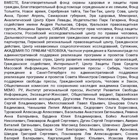
ВМЕСТЕ, Благотворительный фонд охраны здоровья и защиты прав
граждан, Благотворительный фонд помощи осужденным и их семьям, Фонд
Тольятти, Новое время, Серебряная тайга, Так-Так-Так, центр Сова, центр
Анна, Проект Апрель, Самарская губерния, Эра здоровья, Мемориал,
Аналитический Центр Юрия Левады, Издательство Парк Гагарина, Фонд
содействия имени Андрея Рылькова, Сфера, Уральская правозащитная
группа, Женщины Евразии, СИБАЛЬТ, Институт прав человека, Фонд защиты
гласности, Российский исследовательский центр по правам человека,
Дальневосточный центр развития гражданских инициатив и социального
партнерства, Пермский региональный правозащитный центр, Гражданское
действие, Центр независимых социологических исследований, Сутяжник,
АКАДЕМИЯ ПО ПРАВАМ ЧЕЛОВЕКА, Частное учреждение в Калининграде по
административной поддержке реализации программ и проектов Совета
Министров северных стран, Центр развития некоммерческих организаций,
Гражданское содействие, Интернешнл-Р, Центр Защиты Прав Средств
Массовой Информации, Институт развития прессы - Сибирь, Частное
учреждение в Санкт-Петербурге по административной поддержке
реализации программ и проектов Совета Министров Северных Стран, Фонд
поддержки свободы прессы, Гражданский контроль, Человек и Закон,
Общественная комиссия по сохранению наследия академика Сахарова,
МЕМО. РУ, Институт региональной прессы, Институт Развития Свободы
Информации, Экозащита!-Женсовет, Общественный вердикт, Евразийская
антимонопольная ассоциация, Дзугкоева Регина Николаевна, Кривенко
Сергей Владимирович, Милославский Павел Юрьевич, Шнырова Ольга
Вадимовна, Чанышева Лилия Айратовна, Сидорович Ольга Борисовна,
Туровский Александр Алексеевич, Васильева Анастасия Евгеньевна, Ривина
Анна Валерьевна, Бурдина Юлия Владимировна, Бойко Анатолий
Николаевич, Пивоваров Андрей Сергеевич, Дугин Сергей Георгиевич, Аверин
Виталий Евгеньевич, Барахоев Магомед Бекханович, Шевченко Дмитрий
Александрович, Шарипков Олег Викторович, Мошель Ирина Ароновна,
Шведов Григорий Сергеевич, Пономарев Лев Александрович, Созаев
Валерий Валерьевич, Каргалицкий Борис Юльевич, Исакова Ирина