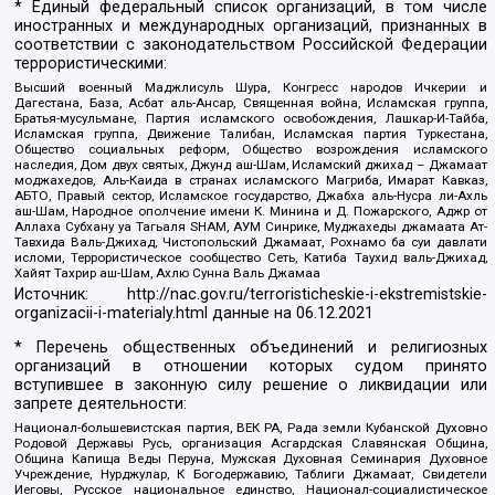
* Единый федеральный список организаций, в том числе
иностранных и международных организаций, признанных в
соответствии с законодательством Российской Федерации
террористическими:
Высший военный Маджлисуль Шура, Конгресс народов Ичкерии и
Дагестана, База, Асбат аль-Ансар, Священная война, Исламская группа,
Братья-мусульмане, Партия исламского освобождения, Лашкар-И-Тайба,
Исламская группа, Движение Талибан, Исламская партия Туркестана,
Общество социальных реформ, Общество возрождения исламского
наследия, Дом двух святых, Джунд аш-Шам, Исламский джихад – Джамаат
моджахедов, Аль-Каида в странах исламского Магриба, Имарат Кавказ,
АБТО, Правый сектор, Исламское государство, Джабха аль-Нусра ли-Ахль
аш-Шам, Народное ополчение имени К. Минина и Д. Пожарского, Аджр от
Аллаха Субхану уа Тагьаля SHAM, АУМ Синрике, Муджахеды джамаата Ат-
Тавхида Валь-Джихад, Чистопольский Джамаат, Рохнамо ба суи давлати
исломи, Террористическое сообщество Сеть, Катиба Таухид валь-Джихад,
Хайят Тахрир аш-Шам, Ахлю Сунна Валь Джамаа
Источник:
http://nac.gov.ru/terroristicheskie-i-ekstremistskie-
organizacii-i-materialy.html
данные на
06.12.2021
* Перечень общественных объединений и религиозных
организаций в отношении которых судом принято
вступившее в законную силу решение о ликвидации или
запрете деятельности:
Национал-большевистская партия, ВЕК РА, Рада земли Кубанской Духовно
Родовой Державы Русь, организация Асгардская Славянская Община,
Община Капища Веды Перуна, Мужская Духовная Семинария Духовное
Учреждение, Нурджулар, К Богодержавию, Таблиги Джамаат, Свидетели
Иеговы, Русское национальное единство, Национал-социалистическое