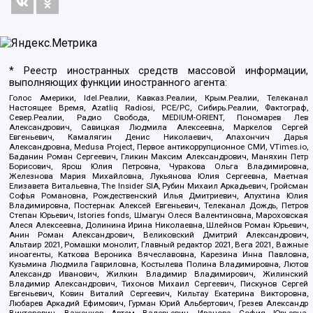
* Реестр иностранных средств массовой информации,
выполняющих функции иностранного агента:
Голос Америки, Idel.Реалии, Кавказ.Реалии, Крым.Реалии, Телеканал
Настоящее Время, Azatliq Radiosi, PCE/PC, Сибирь.Реалии, Фактограф,
Север.Реалии, Радио Свобода, MEDIUM-ORIENT, Пономарев Лев
Александрович, Савицкая Людмила Алексеевна, Маркелов Сергей
Евгеньевич, Камалягин Денис Николаевич, Апахончич Дарья
Александровна, Medusa Project, Первое антикоррупционное СМИ, VTimes.io,
Баданин Роман Сергеевич, Гликин Максим Александрович, Маняхин Петр
Борисович, Ярош Юлия Петровна, Чуракова Ольга Владимировна,
Железнова Мария Михайловна, Лукьянова Юлия Сергеевна, Маетная
Елизавета Витальевна, The Insider SIA, Рубин Михаил Аркадьевич, Гройсман
Софья Романовна, Рождественский Илья Дмитриевич, Апухтина Юлия
Владимировна, Постернак Алексей Евгеньевич, Телеканал Дождь, Петров
Степан Юрьевич, Istories fonds, Шмагун Олеся Валентиновна, Мароховская
Алеся Алексеевна, Долинина Ирина Николаевна, Шлейнов Роман Юрьевич,
Анин Роман Александрович, Великовский Дмитрий Александрович,
Альтаир 2021, Ромашки монолит, Главный редактор 2021, Вега 2021, Важные
иноагенты, Каткова Вероника Вячеславовна, Карезина Инна Павловна,
Кузьмина Людмила Гавриловна, Костылева Полина Владимировна, Лютов
Александр Иванович, Жилкин Владимир Владимирович, Жилинский
Владимир Александрович, Тихонов Михаил Сергеевич, Пискунов Сергей
Евгеньевич, Ковин Виталий Сергеевич, Кильтау Екатерина Викторовна,
Любарев Аркадий Ефимович, Гурман Юрий Альбертович, Грезев Александр
Викторович, Важенков Артем Валерьевич, Иванова София Юрьевна,