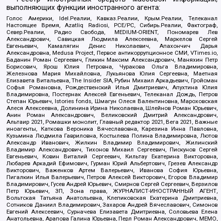
выполняющих функции иностранного агента:
Голос Америки, Idel.Реалии, Кавказ.Реалии, Крым.Реалии, Телеканал
Настоящее Время, Azatliq Radiosi, PCE/PC, Сибирь.Реалии, Фактограф,
Север.Реалии, Радио Свобода, MEDIUM-ORIENT, Пономарев Лев
Александрович, Савицкая Людмила Алексеевна, Маркелов Сергей
Евгеньевич, Камалягин Денис Николаевич, Апахончич Дарья
Александровна, Medusa Project, Первое антикоррупционное СМИ, VTimes.io,
Баданин Роман Сергеевич, Гликин Максим Александрович, Маняхин Петр
Борисович, Ярош Юлия Петровна, Чуракова Ольга Владимировна,
Железнова Мария Михайловна, Лукьянова Юлия Сергеевна, Маетная
Елизавета Витальевна, The Insider SIA, Рубин Михаил Аркадьевич, Гройсман
Софья Романовна, Рождественский Илья Дмитриевич, Апухтина Юлия
Владимировна, Постернак Алексей Евгеньевич, Телеканал Дождь, Петров
Степан Юрьевич, Istories fonds, Шмагун Олеся Валентиновна, Мароховская
Алеся Алексеевна, Долинина Ирина Николаевна, Шлейнов Роман Юрьевич,
Анин Роман Александрович, Великовский Дмитрий Александрович,
Альтаир 2021, Ромашки монолит, Главный редактор 2021, Вега 2021, Важные
иноагенты, Каткова Вероника Вячеславовна, Карезина Инна Павловна,
Кузьмина Людмила Гавриловна, Костылева Полина Владимировна, Лютов
Александр Иванович, Жилкин Владимир Владимирович, Жилинский
Владимир Александрович, Тихонов Михаил Сергеевич, Пискунов Сергей
Евгеньевич, Ковин Виталий Сергеевич, Кильтау Екатерина Викторовна,
Любарев Аркадий Ефимович, Гурман Юрий Альбертович, Грезев Александр
Викторович, Важенков Артем Валерьевич, Иванова София Юрьевна,
Пигалкин Илья Валерьевич, Петров Алексей Викторович, Егоров Владимир
Владимирович, Гусев Андрей Юрьевич, Смирнов Сергей Сергеевич, Верзилов
Петр Юрьевич, ЗП, Зона права, ЖУРНАЛИСТ-ИНОСТРАННЫЙ АГЕНТ,
Вольтская Татьяна Анатольевна, Клепиковская Екатерина Дмитриевна,
Сотников Даниил Владимирович, Захаров Андрей Вячеславович, Симонов
Евгений Алексеевич, Сурначева Елизавета Дмитриевна, Соловьева Елена
Анатольевна, Арапова Галина Юрьевна, Перл Роман Александрович, МЕМО,