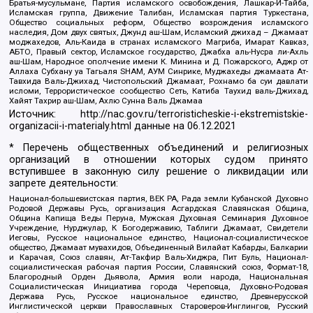
Братья-мусульмане, Партия исламского освобождения, Лашкар-И-Тайба,
Исламская группа, Движение Талибан, Исламская партия Туркестана,
Общество социальных реформ, Общество возрождения исламского
наследия, Дом двух святых, Джунд аш-Шам, Исламский джихад – Джамаат
моджахедов, Аль-Каида в странах исламского Магриба, Имарат Кавказ,
АБТО, Правый сектор, Исламское государство, Джабха аль-Нусра ли-Ахль
аш-Шам, Народное ополчение имени К. Минина и Д. Пожарского, Аджр от
Аллаха Субхану уа Тагьаля SHAM, АУМ Синрике, Муджахеды джамаата Ат-
Тавхида Валь-Джихад, Чистопольский Джамаат, Рохнамо ба суи давлати
исломи, Террористическое сообщество Сеть, Катиба Таухид валь-Джихад,
Хайят Тахрир аш-Шам, Ахлю Сунна Валь Джамаа
Источник:
http://nac.gov.ru/terroristicheskie-i-ekstremistskie-
organizacii-i-materialy.html
данные на
06.12.2021
* Перечень общественных объединений и религиозных
организаций в отношении которых судом принято
вступившее в законную силу решение о ликвидации или
запрете деятельности:
Национал-большевистская партия, ВЕК РА, Рада земли Кубанской Духовно
Родовой Державы Русь, организация Асгардская Славянская Община,
Община Капища Веды Перуна, Мужская Духовная Семинария Духовное
Учреждение, Нурджулар, К Богодержавию, Таблиги Джамаат, Свидетели
Иеговы, Русское национальное единство, Национал-социалистическое
общество, Джамаат мувахидов, Объединенный Вилайат Кабарды, Балкарии
и Карачая, Союз славян, Ат-Такфир Валь-Хиджра, Пит Буль, Национал-
социалистическая рабочая партия России, Славянский союз, Формат-18,
Благородный Орден Дьявола, Армия воли народа, Национальная
Социалистическая Инициатива города Череповца, Духовно-Родовая
Держава Русь, Русское национальное единство, Древнерусской
Инглистической церкви Православных Староверов-Инглингов, Русский