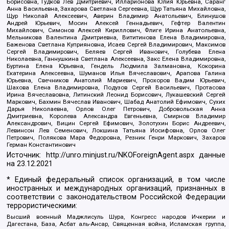
Борисовна, Гудков Лев Дмитриевич, Илларионова Юлия Юрьевна, Саранг
Анна Васильевна, Захарова Светлана Сергеевна, Щур Татьяна Михайловна,
Щур Николай Алексеевич, Аверин Владимир Анатольевич, Блинушов
Андрей Юрьевич, Мосин Алексей Геннадьевич, Гефтер Валентин
Михайлович, Симонов Алексей Кириллович, Флиге Ирина Анатольевна,
Мельникова Валентина Дмитриевна, Вититинова Елена Владимировна,
Баженова Светлана Куприяновна, Исаев Сергей Владимирович, Максимов
Сергей Владимирович, Беляев Сергей Иванович, Голубева Елена
Николаевна, Ганнушкина Светлана Алексеевна, Закс Елена Владимировна,
Буртина Елена Юрьевна, Гендель Людмила Залмановна, Кокорина
Екатерина Алексеевна, Шуманов Илья Вячеславович, Арапова Галина
Юрьевна, Свечников Анатолий Мариевич, Прохоров Вадим Юрьевич,
Шахова Елена Владимировна, Подузов Сергей Васильевич, Протасова
Ирина Вячеславовна, Литинский Леонид Борисович, Лукашевский Сергей
Маркович, Бахмин Вячеслав Иванович, Шабад Анатолий Ефимович, Сухих
Дарья Николаевна, Орлов Олег Петрович, Добровольская Анна
Дмитриевна, Королева Александра Евгеньевна, Смирнов Владимир
Александрович, Вицин Сергей Ефимович, Золотухин Борис Андреевич,
Левинсон Лев Семенович, Локшина Татьяна Иосифовна, Орлов Олег
Петрович, Полякова Мара Федоровна, Резник Генри Маркович, Захаров
Герман Константинович
Источник:
http://unro.minjust.ru/NKOForeignAgent.aspx
данные
на
23.12.2021
* Единый федеральный список организаций, в том числе
иностранных и международных организаций, признанных в
соответствии с законодательством Российской Федерации
террористическими:
Высший военный Маджлисуль Шура, Конгресс народов Ичкерии и
Дагестана, База, Асбат аль-Ансар, Священная война, Исламская группа,