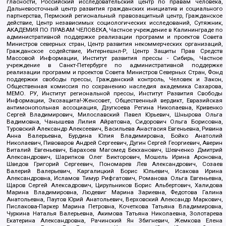
гласности, Российский исследовательский центр по правам человека,
Дальневосточный центр развития гражданских инициатив и социального
партнерства, Пермский региональный правозащитный центр, Гражданское
действие, Центр независимых социологических исследований, Сутяжник,
АКАДЕМИЯ ПО ПРАВАМ ЧЕЛОВЕКА, Частное учреждение в Калининграде по
административной поддержке реализации программ и проектов Совета
Министров северных стран, Центр развития некоммерческих организаций,
Гражданское содействие, Интернешнл-Р, Центр Защиты Прав Средств
Массовой Информации, Институт развития прессы - Сибирь, Частное
учреждение в Санкт-Петербурге по административной поддержке
реализации программ и проектов Совета Министров Северных Стран, Фонд
поддержки свободы прессы, Гражданский контроль, Человек и Закон,
Общественная комиссия по сохранению наследия академика Сахарова,
МЕМО. РУ, Институт региональной прессы, Институт Развития Свободы
Информации, Экозащита!-Женсовет, Общественный вердикт, Евразийская
антимонопольная ассоциация, Дзугкоева Регина Николаевна, Кривенко
Сергей Владимирович, Милославский Павел Юрьевич, Шнырова Ольга
Вадимовна, Чанышева Лилия Айратовна, Сидорович Ольга Борисовна,
Туровский Александр Алексеевич, Васильева Анастасия Евгеньевна, Ривина
Анна Валерьевна, Бурдина Юлия Владимировна, Бойко Анатолий
Николаевич, Пивоваров Андрей Сергеевич, Дугин Сергей Георгиевич, Аверин
Виталий Евгеньевич, Барахоев Магомед Бекханович, Шевченко Дмитрий
Александрович, Шарипков Олег Викторович, Мошель Ирина Ароновна,
Шведов Григорий Сергеевич, Пономарев Лев Александрович, Созаев
Валерий Валерьевич, Каргалицкий Борис Юльевич, Исакова Ирина
Александровна, Исламов Тимур Рифгатович, Романова Ольга Евгеньевна,
Щаров Сергей Алексадрович, Цирульников Борис Альбертович, Халидова
Марина Владимировна, Людевиг Марина Зариевна, Федотова Галина
Анатольевна, Паутов Юрий Анатольевич, Верховский Александр Маркович,
Пислакова-Паркер Марина Петровна, Кочеткова Татьяна Владимировна,
Чуркина Наталья Валерьевна, Акимова Татьяна Николаевна, Золотарева
Екатерина Александровна, Рачинский Ян Збигневич, Жемкова Елена