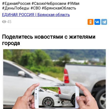
#ЕдинаяРоссия #СвоихНеБросаем #9Мая
#ДеньПобеды #СВО #БрянскаяОбласть
ЕДИНАЯ РОССИЯ | Брянская область
45
Поделитесь новостями с жителями
города