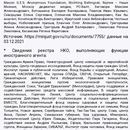
Mason G.E.S. Anonymous Foundation, Stichting Bellingcat, Якутия – Наше
Мнение, Москоу диджитал медиа, РС-Балт, Заговора Максим
Александрович, Ветошкина Валерия Валерьевна, Павлов Иван Юрьевич,
Скворцова Елена Сергеевна, Оленичев Максим Владимирович, Как бы
инагент, Кочетков Игорь Викторович, Иркутский союз библиофилов, Честные
выборы, Нобелевский призыв, Еланчик Олег Александрович, Григорьева
Алина Александровна, Григорьев Андрей Валерьевич , Гималова Регина
Эмилевна, Хисамова Регина Фаритовна
Источник:
https://minjust.gov.ru/ru/documents/7755/
данные на
03.12.2021
* Сведения реестра НКО, выполняющих функции
иностранного агента:
Гражданин.Армия.Право, Нижегородский центр немецкой и европейской
культуры, Центр гендерных исследований, Фонд защиты прав граждан Штаб,
Институт права и публичной политики, Фонд борьбы с коррупцией, Альянс
врачей, НАСИЛИЮ.НЕТ, Мы против СПИДа, СВЕЧА, Открытый Петербург,
Гуманитарное действие, Лига Избирателей, Правовая инициатива,
Гражданская инициатива против экологической преступности,
Гражданский Союз, "Хасдей Ерушалаим" (Милосердие), Центр поддержки и
содействия развитию средств массовой информации, В защиту прав
заключенных, Горячая Линия, Центр социально-информационных
инициатив Действие, Институт глобализации и социальных движений,
ВМЕСТЕ, Благотворительный фонд охраны здоровья и защиты прав
граждан, Благотворительный фонд помощи осужденным и их семьям, Фонд
Тольятти, Новое время, Серебряная тайга, Так-Так-Так, центр Сова, центр
Анна, Проект Апрель, Самарская губерния, Эра здоровья, Мемориал,
Аналитический Центр Юрия Левады, Издательство Парк Гагарина, Фонд
содействия имени Андрея Рылькова, Сфера, Уральская правозащитная
группа, Женщины Евразии, СИБАЛЬТ, Институт прав человека, Фонд защиты