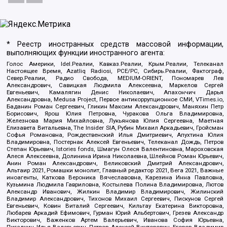
* Реестр иностранных средств массовой информации,
выполняющих функции иностранного агента:
Голос Америки, Idel.Реалии, Кавказ.Реалии, Крым.Реалии, Телеканал
Настоящее Время, Azatliq Radiosi, PCE/PC, Сибирь.Реалии, Фактограф,
Север.Реалии, Радио Свобода, MEDIUM-ORIENT, Пономарев Лев
Александрович, Савицкая Людмила Алексеевна, Маркелов Сергей
Евгеньевич, Камалягин Денис Николаевич, Апахончич Дарья
Александровна, Medusa Project, Первое антикоррупционное СМИ, VTimes.io,
Баданин Роман Сергеевич, Гликин Максим Александрович, Маняхин Петр
Борисович, Ярош Юлия Петровна, Чуракова Ольга Владимировна,
Железнова Мария Михайловна, Лукьянова Юлия Сергеевна, Маетная
Елизавета Витальевна, The Insider SIA, Рубин Михаил Аркадьевич, Гройсман
Софья Романовна, Рождественский Илья Дмитриевич, Апухтина Юлия
Владимировна, Постернак Алексей Евгеньевич, Телеканал Дождь, Петров
Степан Юрьевич, Istories fonds, Шмагун Олеся Валентиновна, Мароховская
Алеся Алексеевна, Долинина Ирина Николаевна, Шлейнов Роман Юрьевич,
Анин Роман Александрович, Великовский Дмитрий Александрович,
Альтаир 2021, Ромашки монолит, Главный редактор 2021, Вега 2021, Важные
иноагенты, Каткова Вероника Вячеславовна, Карезина Инна Павловна,
Кузьмина Людмила Гавриловна, Костылева Полина Владимировна, Лютов
Александр Иванович, Жилкин Владимир Владимирович, Жилинский
Владимир Александрович, Тихонов Михаил Сергеевич, Пискунов Сергей
Евгеньевич, Ковин Виталий Сергеевич, Кильтау Екатерина Викторовна,
Любарев Аркадий Ефимович, Гурман Юрий Альбертович, Грезев Александр
Викторович, Важенков Артем Валерьевич, Иванова София Юрьевна,
Пигалкин Илья Валерьевич, Петров Алексей Викторович, Егоров Владимир