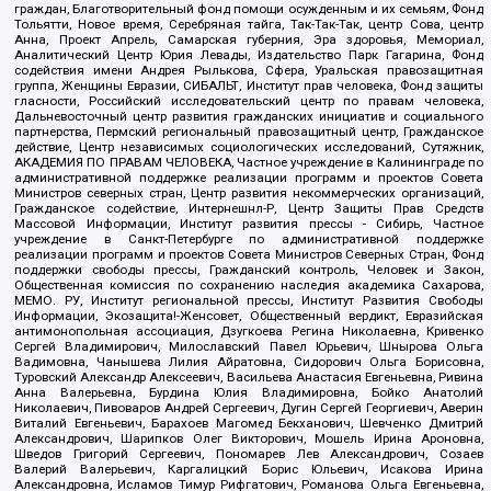
граждан, Благотворительный фонд помощи осужденным и их семьям, Фонд
Тольятти, Новое время, Серебряная тайга, Так-Так-Так, центр Сова, центр
Анна, Проект Апрель, Самарская губерния, Эра здоровья, Мемориал,
Аналитический Центр Юрия Левады, Издательство Парк Гагарина, Фонд
содействия имени Андрея Рылькова, Сфера, Уральская правозащитная
группа, Женщины Евразии, СИБАЛЬТ, Институт прав человека, Фонд защиты
гласности, Российский исследовательский центр по правам человека,
Дальневосточный центр развития гражданских инициатив и социального
партнерства, Пермский региональный правозащитный центр, Гражданское
действие, Центр независимых социологических исследований, Сутяжник,
АКАДЕМИЯ ПО ПРАВАМ ЧЕЛОВЕКА, Частное учреждение в Калининграде по
административной поддержке реализации программ и проектов Совета
Министров северных стран, Центр развития некоммерческих организаций,
Гражданское содействие, Интернешнл-Р, Центр Защиты Прав Средств
Массовой Информации, Институт развития прессы - Сибирь, Частное
учреждение в Санкт-Петербурге по административной поддержке
реализации программ и проектов Совета Министров Северных Стран, Фонд
поддержки свободы прессы, Гражданский контроль, Человек и Закон,
Общественная комиссия по сохранению наследия академика Сахарова,
МЕМО. РУ, Институт региональной прессы, Институт Развития Свободы
Информации, Экозащита!-Женсовет, Общественный вердикт, Евразийская
антимонопольная ассоциация, Дзугкоева Регина Николаевна, Кривенко
Сергей Владимирович, Милославский Павел Юрьевич, Шнырова Ольга
Вадимовна, Чанышева Лилия Айратовна, Сидорович Ольга Борисовна,
Туровский Александр Алексеевич, Васильева Анастасия Евгеньевна, Ривина
Анна Валерьевна, Бурдина Юлия Владимировна, Бойко Анатолий
Николаевич, Пивоваров Андрей Сергеевич, Дугин Сергей Георгиевич, Аверин
Виталий Евгеньевич, Барахоев Магомед Бекханович, Шевченко Дмитрий
Александрович, Шарипков Олег Викторович, Мошель Ирина Ароновна,
Шведов Григорий Сергеевич, Пономарев Лев Александрович, Созаев
Валерий Валерьевич, Каргалицкий Борис Юльевич, Исакова Ирина
Александровна, Исламов Тимур Рифгатович, Романова Ольга Евгеньевна,