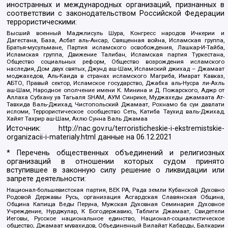
иностранных и международных организаций, признанных в
соответствии с законодательством Российской Федерации
террористическими:
Высший военный Маджлисуль Шура, Конгресс народов Ичкерии и
Дагестана, База, Асбат аль-Ансар, Священная война, Исламская группа,
Братья-мусульмане, Партия исламского освобождения, Лашкар-И-Тайба,
Исламская группа, Движение Талибан, Исламская партия Туркестана,
Общество социальных реформ, Общество возрождения исламского
наследия, Дом двух святых, Джунд аш-Шам, Исламский джихад – Джамаат
моджахедов, Аль-Каида в странах исламского Магриба, Имарат Кавказ,
АБТО, Правый сектор, Исламское государство, Джабха аль-Нусра ли-Ахль
аш-Шам, Народное ополчение имени К. Минина и Д. Пожарского, Аджр от
Аллаха Субхану уа Тагьаля SHAM, АУМ Синрике, Муджахеды джамаата Ат-
Тавхида Валь-Джихад, Чистопольский Джамаат, Рохнамо ба суи давлати
исломи, Террористическое сообщество Сеть, Катиба Таухид валь-Джихад,
Хайят Тахрир аш-Шам, Ахлю Сунна Валь Джамаа
Источник:
http://nac.gov.ru/terroristicheskie-i-ekstremistskie-
organizacii-i-materialy.html
данные на
06.12.2021
* Перечень общественных объединений и религиозных
организаций в отношении которых судом принято
вступившее в законную силу решение о ликвидации или
запрете деятельности:
Национал-большевистская партия, ВЕК РА, Рада земли Кубанской Духовно
Родовой Державы Русь, организация Асгардская Славянская Община,
Община Капища Веды Перуна, Мужская Духовная Семинария Духовное
Учреждение, Нурджулар, К Богодержавию, Таблиги Джамаат, Свидетели
Иеговы, Русское национальное единство, Национал-социалистическое
общество, Джамаат мувахидов, Объединенный Вилайат Кабарды, Балкарии