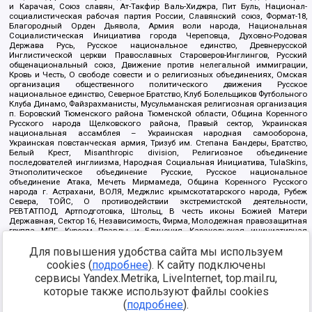
и Карачая, Союз славян, Ат-Такфир Валь-Хиджра, Пит Буль, Национал-
социалистическая рабочая партия России, Славянский союз, Формат-18,
Благородный Орден Дьявола, Армия воли народа, Национальная
Социалистическая Инициатива города Череповца, Духовно-Родовая
Держава Русь, Русское национальное единство, Древнерусской
Инглистической церкви Православных Староверов-Инглингов, Русский
общенациональный союз, Движение против нелегальной иммиграции,
Кровь и Честь, О свободе совести и о религиозных объединениях, Омская
организация общественного политического движения Русское
национальное единство, Северное Братство, Клуб Болельщиков Футбольного
Клуба Динамо, Файзрахманисты, Мусульманская религиозная организация
п. Боровский Тюменского района Тюменской области, Община Коренного
Русского народа Щелковского района, Правый сектор, Украинская
национальная ассамблея – Украинская народная самооборона,
Украинская повстанческая армия, Тризуб им. Степана Бандеры, Братство,
Белый Крест, Misanthropic division, Религиозное объединение
последователей инглиизма, Народная Социальная Инициатива, TulaSkins,
Этнополитическое объединение Русские, Русское национальное
объединение Атака, Мечеть Мирмамеда, Община Коренного Русского
народа г. Астрахани, ВОЛЯ, Меджлис крымскотатарского народа, Рубеж
Севера, ТОЙС, О противодействии экстремистской деятельности,
РЕВТАТПОД, Артподготовка, Штольц, В честь иконы Божией Матери
Державная, Сектор 16, Независимость, Фирма, Молодежная правозащитная
группа МПГ, Курсом Правды и Единения, Каракольская инициативная
группа, Автоград Крю, Союз Славянских Сил Руси, Алля-Аят,
Для повышения удобства сайта мы используем
Благотворительный пансионат Ак Умут, Русская республика Русь,
Арестантское уголовное единство, Башкорт, Нация и свобода, W.H.С., Фалунь
cookies (
подробнее
). К сайту подключены
Дафа, Иртыш Ultras, Русский Патриотический клуб-Новокузнецк/РПК,
сервисы Yandex.Metrika, LiveInternet, top.mail.ru,
Сибирский державный союз, Фонд борьбы с коррупцией, Фонд защиты прав
граждан, Штабы Навального, Совет граждан СССР Прикубанского округа г.
которые также используют файлы cookies
Краснодара
(
подробнее
).