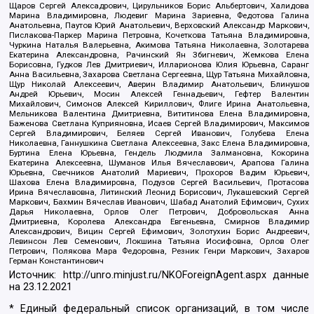
Щаров Сергей Алексадрович, Цирульников Борис Альбертович, Халидова
Марина Владимировна, Людевиг Марина Зариевна, Федотова Галина
Анатольевна, Паутов Юрий Анатольевич, Верховский Александр Маркович,
Пислакова-Паркер Марина Петровна, Кочеткова Татьяна Владимировна,
Чуркина Наталья Валерьевна, Акимова Татьяна Николаевна, Золотарева
Екатерина Александровна, Рачинский Ян Збигневич, Жемкова Елена
Борисовна, Гудков Лев Дмитриевич, Илларионова Юлия Юрьевна, Саранг
Анна Васильевна, Захарова Светлана Сергеевна, Щур Татьяна Михайловна,
Щур Николай Алексеевич, Аверин Владимир Анатольевич, Блинушов
Андрей Юрьевич, Мосин Алексей Геннадьевич, Гефтер Валентин
Михайлович, Симонов Алексей Кириллович, Флиге Ирина Анатольевна,
Мельникова Валентина Дмитриевна, Вититинова Елена Владимировна,
Баженова Светлана Куприяновна, Исаев Сергей Владимирович, Максимов
Сергей Владимирович, Беляев Сергей Иванович, Голубева Елена
Николаевна, Ганнушкина Светлана Алексеевна, Закс Елена Владимировна,
Буртина Елена Юрьевна, Гендель Людмила Залмановна, Кокорина
Екатерина Алексеевна, Шуманов Илья Вячеславович, Арапова Галина
Юрьевна, Свечников Анатолий Мариевич, Прохоров Вадим Юрьевич,
Шахова Елена Владимировна, Подузов Сергей Васильевич, Протасова
Ирина Вячеславовна, Литинский Леонид Борисович, Лукашевский Сергей
Маркович, Бахмин Вячеслав Иванович, Шабад Анатолий Ефимович, Сухих
Дарья Николаевна, Орлов Олег Петрович, Добровольская Анна
Дмитриевна, Королева Александра Евгеньевна, Смирнов Владимир
Александрович, Вицин Сергей Ефимович, Золотухин Борис Андреевич,
Левинсон Лев Семенович, Локшина Татьяна Иосифовна, Орлов Олег
Петрович, Полякова Мара Федоровна, Резник Генри Маркович, Захаров
Герман Константинович
Источник:
http://unro.minjust.ru/NKOForeignAgent.aspx
данные
на
23.12.2021
* Единый федеральный список организаций, в том числе