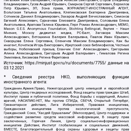
Владимирович, Гусев Андрей Юрьевич, Смирнов Сергей Сергеевич, Верзилов
Петр Юрьевич, ЗП, Зона права, ЖУРНАЛИСТ-ИНОСТРАННЫЙ АГЕНТ,
Вольтская Татьяна Анатольевна, Клепиковская Екатерина Дмитриевна,
Сотников Даниил Владимирович, Захаров Андрей Вячеславович, Симонов
Евгений Алексеевич, Сурначева Елизавета Дмитриевна, Соловьева Елена
Анатольевна, Арапова Галина Юрьевна, Перл Роман Александрович, МЕМО,
Mason G.E.S. Anonymous Foundation, Stichting Bellingcat, Якутия – Наше
Мнение, Москоу диджитал медиа, РС-Балт, Заговора Максим
Александрович, Ветошкина Валерия Валерьевна, Павлов Иван Юрьевич,
Скворцова Елена Сергеевна, Оленичев Максим Владимирович, Как бы
инагент, Кочетков Игорь Викторович, Иркутский союз библиофилов, Честные
выборы, Нобелевский призыв, Еланчик Олег Александрович, Григорьева
Алина Александровна, Григорьев Андрей Валерьевич , Гималова Регина
Эмилевна, Хисамова Регина Фаритовна
Источник:
https://minjust.gov.ru/ru/documents/7755/
данные на
03.12.2021
* Сведения реестра НКО, выполняющих функции
иностранного агента:
Гражданин.Армия.Право, Нижегородский центр немецкой и европейской
культуры, Центр гендерных исследований, Фонд защиты прав граждан Штаб,
Институт права и публичной политики, Фонд борьбы с коррупцией, Альянс
врачей, НАСИЛИЮ.НЕТ, Мы против СПИДа, СВЕЧА, Открытый Петербург,
Гуманитарное действие, Лига Избирателей, Правовая инициатива,
Гражданская инициатива против экологической преступности,
Гражданский Союз, "Хасдей Ерушалаим" (Милосердие), Центр поддержки и
содействия развитию средств массовой информации, В защиту прав
заключенных, Горячая Линия, Центр социально-информационных
инициатив Действие, Институт глобализации и социальных движений,
ВМЕСТЕ, Благотворительный фонд охраны здоровья и защиты прав