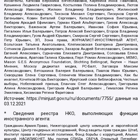
иноагенты, Каткова Вероника Вячеславовна, Карезина Инна Павловна,
Кузьмина Людмила Гавриловна, Костылева Полина Владимировна, Лютов
Александр Иванович, Жилкин Владимир Владимирович, Жилинский
Владимир Александрович, Тихонов Михаил Сергеевич, Пискунов Сергей
Евгеньевич, Ковин Виталий Сергеевич, Кильтау Екатерина Викторовна,
Любарев Аркадий Ефимович, Гурман Юрий Альбертович, Грезев Александр
Викторович, Важенков Артем Валерьевич, Иванова София Юрьевна,
Пигалкин Илья Валерьевич, Петров Алексей Викторович, Егоров Владимир
Владимирович, Гусев Андрей Юрьевич, Смирнов Сергей Сергеевич, Верзилов
Петр Юрьевич, ЗП, Зона права, ЖУРНАЛИСТ-ИНОСТРАННЫЙ АГЕНТ,
Вольтская Татьяна Анатольевна, Клепиковская Екатерина Дмитриевна,
Сотников Даниил Владимирович, Захаров Андрей Вячеславович, Симонов
Евгений Алексеевич, Сурначева Елизавета Дмитриевна, Соловьева Елена
Анатольевна, Арапова Галина Юрьевна, Перл Роман Александрович, МЕМО,
Mason G.E.S. Anonymous Foundation, Stichting Bellingcat, Якутия – Наше
Мнение, Москоу диджитал медиа, РС-Балт, Заговора Максим
Александрович, Ветошкина Валерия Валерьевна, Павлов Иван Юрьевич,
Скворцова Елена Сергеевна, Оленичев Максим Владимирович, Как бы
инагент, Кочетков Игорь Викторович, Иркутский союз библиофилов, Честные
выборы, Нобелевский призыв, Еланчик Олег Александрович, Григорьева
Алина Александровна, Григорьев Андрей Валерьевич , Гималова Регина
Эмилевна, Хисамова Регина Фаритовна
Источник:
https://minjust.gov.ru/ru/documents/7755/
данные на
03.12.2021
* Сведения реестра НКО, выполняющих функции
иностранного агента:
Гражданин.Армия.Право, Нижегородский центр немецкой и европейской
культуры, Центр гендерных исследований, Фонд защиты прав граждан Штаб,
Институт права и публичной политики, Фонд борьбы с коррупцией, Альянс
врачей, НАСИЛИЮ.НЕТ, Мы против СПИДа, СВЕЧА, Открытый Петербург,