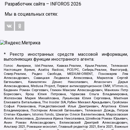
Разработчик сайта –
INFOROS
2026
Мы в социальных сетях:
* Реестр иностранных средств массовой информации,
выполняющих функции иностранного агента:
Голос Америки, Idel.Реалии, Кавказ.Реалии, Крым.Реалии, Телеканал
Настоящее Время, Azatliq Radiosi, PCE/PC, Сибирь.Реалии, Фактограф,
Север.Реалии, Радио Свобода, MEDIUM-ORIENT, Пономарев Лев
Александрович, Савицкая Людмила Алексеевна, Маркелов Сергей
Евгеньевич, Камалягин Денис Николаевич, Апахончич Дарья
Александровна, Medusa Project, Первое антикоррупционное СМИ, VTimes.io,
Баданин Роман Сергеевич, Гликин Максим Александрович, Маняхин Петр
Борисович, Ярош Юлия Петровна, Чуракова Ольга Владимировна,
Железнова Мария Михайловна, Лукьянова Юлия Сергеевна, Маетная
Елизавета Витальевна, The Insider SIA, Рубин Михаил Аркадьевич, Гройсман
Софья Романовна, Рождественский Илья Дмитриевич, Апухтина Юлия
Владимировна, Постернак Алексей Евгеньевич, Телеканал Дождь, Петров
Степан Юрьевич, Istories fonds, Шмагун Олеся Валентиновна, Мароховская
Алеся Алексеевна, Долинина Ирина Николаевна, Шлейнов Роман Юрьевич,
Анин Роман Александрович, Великовский Дмитрий Александрович,
Альтаир 2021, Ромашки монолит, Главный редактор 2021, Вега 2021, Важные