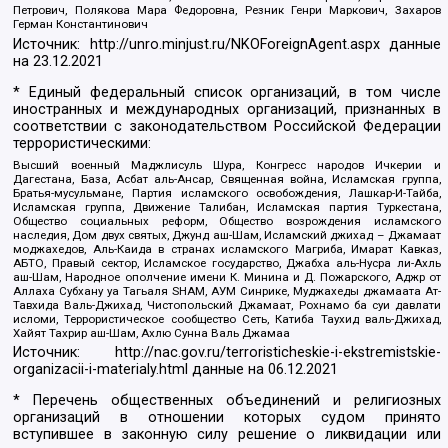
Петрович, Полякова Мара Федоровна, Резник Генри Маркович, Захаров
Герман Константинович
Источник:
http://unro.minjust.ru/NKOForeignAgent.aspx
данные
на
23.12.2021
* Единый федеральный список организаций, в том числе
иностранных и международных организаций, признанных в
соответствии с законодательством Российской Федерации
террористическими:
Высший военный Маджлисуль Шура, Конгресс народов Ичкерии и
Дагестана, База, Асбат аль-Ансар, Священная война, Исламская группа,
Братья-мусульмане, Партия исламского освобождения, Лашкар-И-Тайба,
Исламская группа, Движение Талибан, Исламская партия Туркестана,
Общество социальных реформ, Общество возрождения исламского
наследия, Дом двух святых, Джунд аш-Шам, Исламский джихад – Джамаат
моджахедов, Аль-Каида в странах исламского Магриба, Имарат Кавказ,
АБТО, Правый сектор, Исламское государство, Джабха аль-Нусра ли-Ахль
аш-Шам, Народное ополчение имени К. Минина и Д. Пожарского, Аджр от
Аллаха Субхану уа Тагьаля SHAM, АУМ Синрике, Муджахеды джамаата Ат-
Тавхида Валь-Джихад, Чистопольский Джамаат, Рохнамо ба суи давлати
исломи, Террористическое сообщество Сеть, Катиба Таухид валь-Джихад,
Хайят Тахрир аш-Шам, Ахлю Сунна Валь Джамаа
Источник:
http://nac.gov.ru/terroristicheskie-i-ekstremistskie-
organizacii-i-materialy.html
данные на
06.12.2021
* Перечень общественных объединений и религиозных
организаций в отношении которых судом принято
вступившее в законную силу решение о ликвидации или