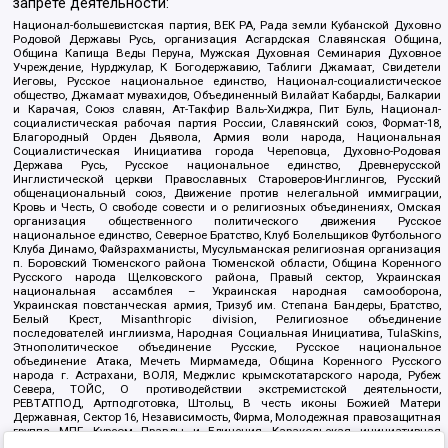
запрете деятельности:
Национал-большевистская партия, ВЕК РА, Рада земли Кубанской Духовно
Родовой Державы Русь, организация Асгардская Славянская Община,
Община Капища Веды Перуна, Мужская Духовная Семинария Духовное
Учреждение, Нурджулар, К Богодержавию, Таблиги Джамаат, Свидетели
Иеговы, Русское национальное единство, Национал-социалистическое
общество, Джамаат мувахидов, Объединенный Вилайат Кабарды, Балкарии
и Карачая, Союз славян, Ат-Такфир Валь-Хиджра, Пит Буль, Национал-
социалистическая рабочая партия России, Славянский союз, Формат-18,
Благородный Орден Дьявола, Армия воли народа, Национальная
Социалистическая Инициатива города Череповца, Духовно-Родовая
Держава Русь, Русское национальное единство, Древнерусской
Инглистической церкви Православных Староверов-Инглингов, Русский
общенациональный союз, Движение против нелегальной иммиграции,
Кровь и Честь, О свободе совести и о религиозных объединениях, Омская
организация общественного политического движения Русское
национальное единство, Северное Братство, Клуб Болельщиков Футбольного
Клуба Динамо, Файзрахманисты, Мусульманская религиозная организация
п. Боровский Тюменского района Тюменской области, Община Коренного
Русского народа Щелковского района, Правый сектор, Украинская
национальная ассамблея – Украинская народная самооборона,
Украинская повстанческая армия, Тризуб им. Степана Бандеры, Братство,
Белый Крест, Misanthropic division, Религиозное объединение
последователей инглиизма, Народная Социальная Инициатива, TulaSkins,
Этнополитическое объединение Русские, Русское национальное
объединение Атака, Мечеть Мирмамеда, Община Коренного Русского
народа г. Астрахани, ВОЛЯ, Меджлис крымскотатарского народа, Рубеж
Севера, ТОЙС, О противодействии экстремистской деятельности,
РЕВТАТПОД, Артподготовка, Штольц, В честь иконы Божией Матери
Державная, Сектор 16, Независимость, Фирма, Молодежная правозащитная
группа МПГ, Курсом Правды и Единения, Каракольская инициативная
группа, Автоград Крю, Союз Славянских Сил Руси, Алля-Аят,