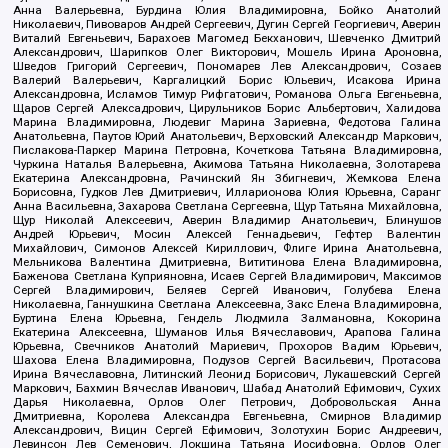
Анна Валерьевна, Бурдина Юлия Владимировна, Бойко Анатолий
Николаевич, Пивоваров Андрей Сергеевич, Дугин Сергей Георгиевич, Аверин
Виталий Евгеньевич, Барахоев Магомед Бекханович, Шевченко Дмитрий
Александрович, Шарипков Олег Викторович, Мошель Ирина Ароновна,
Шведов Григорий Сергеевич, Пономарев Лев Александрович, Созаев
Валерий Валерьевич, Каргалицкий Борис Юльевич, Исакова Ирина
Александровна, Исламов Тимур Рифгатович, Романова Ольга Евгеньевна,
Щаров Сергей Алексадрович, Цирульников Борис Альбертович, Халидова
Марина Владимировна, Людевиг Марина Зариевна, Федотова Галина
Анатольевна, Паутов Юрий Анатольевич, Верховский Александр Маркович,
Пислакова-Паркер Марина Петровна, Кочеткова Татьяна Владимировна,
Чуркина Наталья Валерьевна, Акимова Татьяна Николаевна, Золотарева
Екатерина Александровна, Рачинский Ян Збигневич, Жемкова Елена
Борисовна, Гудков Лев Дмитриевич, Илларионова Юлия Юрьевна, Саранг
Анна Васильевна, Захарова Светлана Сергеевна, Щур Татьяна Михайловна,
Щур Николай Алексеевич, Аверин Владимир Анатольевич, Блинушов
Андрей Юрьевич, Мосин Алексей Геннадьевич, Гефтер Валентин
Михайлович, Симонов Алексей Кириллович, Флиге Ирина Анатольевна,
Мельникова Валентина Дмитриевна, Вититинова Елена Владимировна,
Баженова Светлана Куприяновна, Исаев Сергей Владимирович, Максимов
Сергей Владимирович, Беляев Сергей Иванович, Голубева Елена
Николаевна, Ганнушкина Светлана Алексеевна, Закс Елена Владимировна,
Буртина Елена Юрьевна, Гендель Людмила Залмановна, Кокорина
Екатерина Алексеевна, Шуманов Илья Вячеславович, Арапова Галина
Юрьевна, Свечников Анатолий Мариевич, Прохоров Вадим Юрьевич,
Шахова Елена Владимировна, Подузов Сергей Васильевич, Протасова
Ирина Вячеславовна, Литинский Леонид Борисович, Лукашевский Сергей
Маркович, Бахмин Вячеслав Иванович, Шабад Анатолий Ефимович, Сухих
Дарья Николаевна, Орлов Олег Петрович, Добровольская Анна
Дмитриевна, Королева Александра Евгеньевна, Смирнов Владимир
Александрович, Вицин Сергей Ефимович, Золотухин Борис Андреевич,
Левинсон Лев Семенович, Локшина Татьяна Иосифовна, Орлов Олег