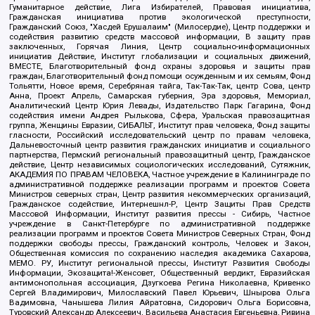
Гуманитарное действие, Лига Избирателей, Правовая инициатива,
Гражданская инициатива против экологической преступности,
Гражданский Союз, "Хасдей Ерушалаим" (Милосердие), Центр поддержки и
содействия развитию средств массовой информации, В защиту прав
заключенных, Горячая Линия, Центр социально-информационных
инициатив Действие, Институт глобализации и социальных движений,
ВМЕСТЕ, Благотворительный фонд охраны здоровья и защиты прав
граждан, Благотворительный фонд помощи осужденным и их семьям, Фонд
Тольятти, Новое время, Серебряная тайга, Так-Так-Так, центр Сова, центр
Анна, Проект Апрель, Самарская губерния, Эра здоровья, Мемориал,
Аналитический Центр Юрия Левады, Издательство Парк Гагарина, Фонд
содействия имени Андрея Рылькова, Сфера, Уральская правозащитная
группа, Женщины Евразии, СИБАЛЬТ, Институт прав человека, Фонд защиты
гласности, Российский исследовательский центр по правам человека,
Дальневосточный центр развития гражданских инициатив и социального
партнерства, Пермский региональный правозащитный центр, Гражданское
действие, Центр независимых социологических исследований, Сутяжник,
АКАДЕМИЯ ПО ПРАВАМ ЧЕЛОВЕКА, Частное учреждение в Калининграде по
административной поддержке реализации программ и проектов Совета
Министров северных стран, Центр развития некоммерческих организаций,
Гражданское содействие, Интернешнл-Р, Центр Защиты Прав Средств
Массовой Информации, Институт развития прессы - Сибирь, Частное
учреждение в Санкт-Петербурге по административной поддержке
реализации программ и проектов Совета Министров Северных Стран, Фонд
поддержки свободы прессы, Гражданский контроль, Человек и Закон,
Общественная комиссия по сохранению наследия академика Сахарова,
МЕМО. РУ, Институт региональной прессы, Институт Развития Свободы
Информации, Экозащита!-Женсовет, Общественный вердикт, Евразийская
антимонопольная ассоциация, Дзугкоева Регина Николаевна, Кривенко
Сергей Владимирович, Милославский Павел Юрьевич, Шнырова Ольга
Вадимовна, Чанышева Лилия Айратовна, Сидорович Ольга Борисовна,
Туровский Александр Алексеевич, Васильева Анастасия Евгеньевна, Ривина