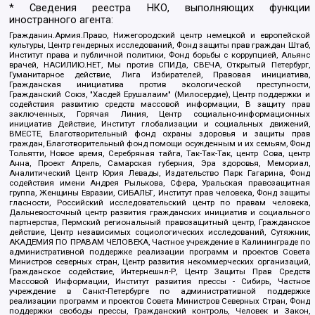
* Сведения реестра НКО, выполняющих функции
иностранного агента:
Гражданин.Армия.Право, Нижегородский центр немецкой и европейской
культуры, Центр гендерных исследований, Фонд защиты прав граждан Штаб,
Институт права и публичной политики, Фонд борьбы с коррупцией, Альянс
врачей, НАСИЛИЮ.НЕТ, Мы против СПИДа, СВЕЧА, Открытый Петербург,
Гуманитарное действие, Лига Избирателей, Правовая инициатива,
Гражданская инициатива против экологической преступности,
Гражданский Союз, "Хасдей Ерушалаим" (Милосердие), Центр поддержки и
содействия развитию средств массовой информации, В защиту прав
заключенных, Горячая Линия, Центр социально-информационных
инициатив Действие, Институт глобализации и социальных движений,
ВМЕСТЕ, Благотворительный фонд охраны здоровья и защиты прав
граждан, Благотворительный фонд помощи осужденным и их семьям, Фонд
Тольятти, Новое время, Серебряная тайга, Так-Так-Так, центр Сова, центр
Анна, Проект Апрель, Самарская губерния, Эра здоровья, Мемориал,
Аналитический Центр Юрия Левады, Издательство Парк Гагарина, Фонд
содействия имени Андрея Рылькова, Сфера, Уральская правозащитная
группа, Женщины Евразии, СИБАЛЬТ, Институт прав человека, Фонд защиты
гласности, Российский исследовательский центр по правам человека,
Дальневосточный центр развития гражданских инициатив и социального
партнерства, Пермский региональный правозащитный центр, Гражданское
действие, Центр независимых социологических исследований, Сутяжник,
АКАДЕМИЯ ПО ПРАВАМ ЧЕЛОВЕКА, Частное учреждение в Калининграде по
административной поддержке реализации программ и проектов Совета
Министров северных стран, Центр развития некоммерческих организаций,
Гражданское содействие, Интернешнл-Р, Центр Защиты Прав Средств
Массовой Информации, Институт развития прессы - Сибирь, Частное
учреждение в Санкт-Петербурге по административной поддержке
реализации программ и проектов Совета Министров Северных Стран, Фонд
поддержки свободы прессы, Гражданский контроль, Человек и Закон,