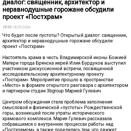
диалог: священник, архитектор и
неравнодушные горожане обсудили
проект «Постхрам»
19:55
18.05.2026
Что будет после пустоты? Открытый диалог: священник,
архитектор и неравнодушные горожане обсудили
проект «Постхрам»
Настоятель храма в честь Владимирской иконы Божией
Матери города Брянска иерей Илия Бурдуков выступил
участником дискуссионной встречи, посвященной
исследовательскому архитектурному проекту
«Постхрам». Мероприятие прошло в пространстве
«Место» в формате открытого разговора с архитектором
и партнером студии 3bgroup Марией Гулевич.
Центром обсуждения стала проблема заполнения
смысловой и физической «пустоты» Рождественской
горы, возникшей после утраты исторического
храмового комплекса. Мария Гулевич рассказала
собравшимся о внутренних процессах работы над
«Постхрамом», а также поделилась тем, что движет