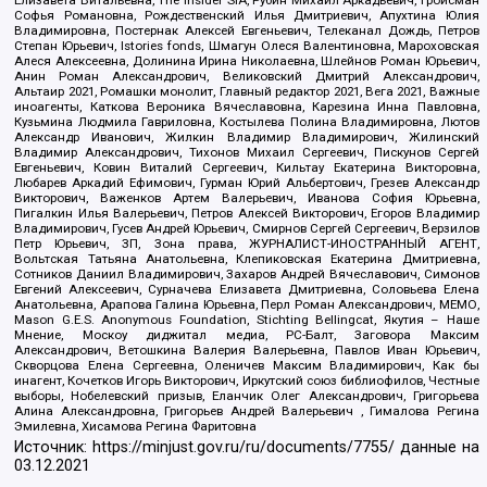
Софья Романовна, Рождественский Илья Дмитриевич, Апухтина Юлия
Владимировна, Постернак Алексей Евгеньевич, Телеканал Дождь, Петров
Степан Юрьевич, Istories fonds, Шмагун Олеся Валентиновна, Мароховская
Алеся Алексеевна, Долинина Ирина Николаевна, Шлейнов Роман Юрьевич,
Анин Роман Александрович, Великовский Дмитрий Александрович,
Альтаир 2021, Ромашки монолит, Главный редактор 2021, Вега 2021, Важные
иноагенты, Каткова Вероника Вячеславовна, Карезина Инна Павловна,
Кузьмина Людмила Гавриловна, Костылева Полина Владимировна, Лютов
Александр Иванович, Жилкин Владимир Владимирович, Жилинский
Владимир Александрович, Тихонов Михаил Сергеевич, Пискунов Сергей
Евгеньевич, Ковин Виталий Сергеевич, Кильтау Екатерина Викторовна,
Любарев Аркадий Ефимович, Гурман Юрий Альбертович, Грезев Александр
Викторович, Важенков Артем Валерьевич, Иванова София Юрьевна,
Пигалкин Илья Валерьевич, Петров Алексей Викторович, Егоров Владимир
Владимирович, Гусев Андрей Юрьевич, Смирнов Сергей Сергеевич, Верзилов
Петр Юрьевич, ЗП, Зона права, ЖУРНАЛИСТ-ИНОСТРАННЫЙ АГЕНТ,
Вольтская Татьяна Анатольевна, Клепиковская Екатерина Дмитриевна,
Сотников Даниил Владимирович, Захаров Андрей Вячеславович, Симонов
Евгений Алексеевич, Сурначева Елизавета Дмитриевна, Соловьева Елена
Анатольевна, Арапова Галина Юрьевна, Перл Роман Александрович, МЕМО,
Mason G.E.S. Anonymous Foundation, Stichting Bellingcat, Якутия – Наше
Мнение, Москоу диджитал медиа, РС-Балт, Заговора Максим
Александрович, Ветошкина Валерия Валерьевна, Павлов Иван Юрьевич,
Скворцова Елена Сергеевна, Оленичев Максим Владимирович, Как бы
инагент, Кочетков Игорь Викторович, Иркутский союз библиофилов, Честные
выборы, Нобелевский призыв, Еланчик Олег Александрович, Григорьева
Алина Александровна, Григорьев Андрей Валерьевич , Гималова Регина
Эмилевна, Хисамова Регина Фаритовна
Источник:
https://minjust.gov.ru/ru/documents/7755/
данные на
03.12.2021