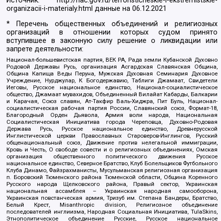
Источник:
http://nac.gov.ru/terroristicheskie-i-ekstremistskie-
organizacii-i-materialy.html
данные на
06.12.2021
* Перечень общественных объединений и религиозных
организаций в отношении которых судом принято
вступившее в законную силу решение о ликвидации или
запрете деятельности:
Национал-большевистская партия, ВЕК РА, Рада земли Кубанской Духовно
Родовой Державы Русь, организация Асгардская Славянская Община,
Община Капища Веды Перуна, Мужская Духовная Семинария Духовное
Учреждение, Нурджулар, К Богодержавию, Таблиги Джамаат, Свидетели
Иеговы, Русское национальное единство, Национал-социалистическое
общество, Джамаат мувахидов, Объединенный Вилайат Кабарды, Балкарии
и Карачая, Союз славян, Ат-Такфир Валь-Хиджра, Пит Буль, Национал-
социалистическая рабочая партия России, Славянский союз, Формат-18,
Благородный Орден Дьявола, Армия воли народа, Национальная
Социалистическая Инициатива города Череповца, Духовно-Родовая
Держава Русь, Русское национальное единство, Древнерусской
Инглистической церкви Православных Староверов-Инглингов, Русский
общенациональный союз, Движение против нелегальной иммиграции,
Кровь и Честь, О свободе совести и о религиозных объединениях, Омская
организация общественного политического движения Русское
национальное единство, Северное Братство, Клуб Болельщиков Футбольного
Клуба Динамо, Файзрахманисты, Мусульманская религиозная организация
п. Боровский Тюменского района Тюменской области, Община Коренного
Русского народа Щелковского района, Правый сектор, Украинская
национальная ассамблея – Украинская народная самооборона,
Украинская повстанческая армия, Тризуб им. Степана Бандеры, Братство,
Белый Крест, Misanthropic division, Религиозное объединение
последователей инглиизма, Народная Социальная Инициатива, TulaSkins,
Этнополитическое объединение Русские, Русское национальное