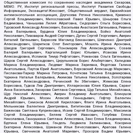
Общественная комиссия по сохранению наследия академика Сахарова,
МЕМО. РУ, Институт региональной прессы, Институт Развития Свободы
Информации, Экозащита!-Женсовет, Общественный вердикт, Евразийская
антимонопольная ассоциация, Дзугкоева Регина Николаевна, Кривенко
Сергей Владимирович, Милославский Павел Юрьевич, Шнырова Ольга
Вадимовна, Чанышева Лилия Айратовна, Сидорович Ольга Борисовна,
Туровский Александр Алексеевич, Васильева Анастасия Евгеньевна, Ривина
Анна Валерьевна, Бурдина Юлия Владимировна, Бойко Анатолий
Николаевич, Пивоваров Андрей Сергеевич, Дугин Сергей Георгиевич, Аверин
Виталий Евгеньевич, Барахоев Магомед Бекханович, Шевченко Дмитрий
Александрович, Шарипков Олег Викторович, Мошель Ирина Ароновна,
Шведов Григорий Сергеевич, Пономарев Лев Александрович, Созаев
Валерий Валерьевич, Каргалицкий Борис Юльевич, Исакова Ирина
Александровна, Исламов Тимур Рифгатович, Романова Ольга Евгеньевна,
Щаров Сергей Алексадрович, Цирульников Борис Альбертович, Халидова
Марина Владимировна, Людевиг Марина Зариевна, Федотова Галина
Анатольевна, Паутов Юрий Анатольевич, Верховский Александр Маркович,
Пислакова-Паркер Марина Петровна, Кочеткова Татьяна Владимировна,
Чуркина Наталья Валерьевна, Акимова Татьяна Николаевна, Золотарева
Екатерина Александровна, Рачинский Ян Збигневич, Жемкова Елена
Борисовна, Гудков Лев Дмитриевич, Илларионова Юлия Юрьевна, Саранг
Анна Васильевна, Захарова Светлана Сергеевна, Щур Татьяна Михайловна,
Щур Николай Алексеевич, Аверин Владимир Анатольевич, Блинушов
Андрей Юрьевич, Мосин Алексей Геннадьевич, Гефтер Валентин
Михайлович, Симонов Алексей Кириллович, Флиге Ирина Анатольевна,
Мельникова Валентина Дмитриевна, Вититинова Елена Владимировна,
Баженова Светлана Куприяновна, Исаев Сергей Владимирович, Максимов
Сергей Владимирович, Беляев Сергей Иванович, Голубева Елена
Николаевна, Ганнушкина Светлана Алексеевна, Закс Елена Владимировна,
Буртина Елена Юрьевна, Гендель Людмила Залмановна, Кокорина
Екатерина Алексеевна, Шуманов Илья Вячеславович, Арапова Галина
Юрьевна, Свечников Анатолий Мариевич, Прохоров Вадим Юрьевич,