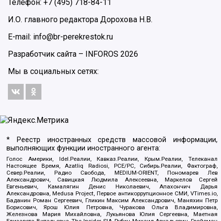
Телефон: +7 (495) 718-84-11
И.О. главного редактора Дорохова Н.В.
E-mail: info@br-perekrestok.ru
Разработчик сайта –
INFOROS
2026
Мы в социальных сетях:
* Реестр иностранных средств массовой информации,
выполняющих функции иностранного агента:
Голос Америки, Idel.Реалии, Кавказ.Реалии, Крым.Реалии, Телеканал
Настоящее Время, Azatliq Radiosi, PCE/PC, Сибирь.Реалии, Фактограф,
Север.Реалии, Радио Свобода, MEDIUM-ORIENT, Пономарев Лев
Александрович, Савицкая Людмила Алексеевна, Маркелов Сергей
Евгеньевич, Камалягин Денис Николаевич, Апахончич Дарья
Александровна, Medusa Project, Первое антикоррупционное СМИ, VTimes.io,
Баданин Роман Сергеевич, Гликин Максим Александрович, Маняхин Петр
Борисович, Ярош Юлия Петровна, Чуракова Ольга Владимировна,
Железнова Мария Михайловна, Лукьянова Юлия Сергеевна, Маетная
Елизавета Витальевна, The Insider SIA, Рубин Михаил Аркадьевич, Гройсман