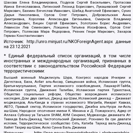
Шахова Елена Владимировна, Подузов Сергей Васильевич, Протасова
Ирина Вячеславовна, Литинский Леонид Борисович, Лукашевский Сергей
Маркович, Бахмин Вячеслав Иванович, Шабад Анатолий Ефимович, Сухих
Дарья Николаевна, Орлов Олег Петрович, Добровольская Анна
Дмитриевна, Королева Александра Евгеньевна, Смирнов Владимир
Александрович, Вицин Сергей Ефимович, Золотухин Борис Андреевич,
Левинсон Лев Семенович, Локшина Татьяна Иосифовна, Орлов Олег
Петрович, Полякова Мара Федоровна, Резник Генри Маркович, Захаров
Герман Константинович
Источник:
http://unro.minjust.ru/NKOForeignAgent.aspx
данные
на
23.12.2021
* Единый федеральный список организаций, в том числе
иностранных и международных организаций, признанных в
соответствии с законодательством Российской Федерации
террористическими:
Высший военный Маджлисуль Шура, Конгресс народов Ичкерии и
Дагестана, База, Асбат аль-Ансар, Священная война, Исламская группа,
Братья-мусульмане, Партия исламского освобождения, Лашкар-И-Тайба,
Исламская группа, Движение Талибан, Исламская партия Туркестана,
Общество социальных реформ, Общество возрождения исламского
наследия, Дом двух святых, Джунд аш-Шам, Исламский джихад – Джамаат
моджахедов, Аль-Каида в странах исламского Магриба, Имарат Кавказ,
АБТО, Правый сектор, Исламское государство, Джабха аль-Нусра ли-Ахль
аш-Шам, Народное ополчение имени К. Минина и Д. Пожарского, Аджр от
Аллаха Субхану уа Тагьаля SHAM, АУМ Синрике, Муджахеды джамаата Ат-
Тавхида Валь-Джихад, Чистопольский Джамаат, Рохнамо ба суи давлати
исломи, Террористическое сообщество Сеть, Катиба Таухид валь-Джихад,
Хайят Тахрир аш-Шам, Ахлю Сунна Валь Джамаа