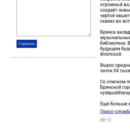
огромный вкл
создаёт новые
чертой нашег
сказал во вс
Брянск вклад
музыкальные
библиотеки. 
будущем буде
Флотской.
Вырос средни
почти 54 тыся
Со списком п
Брянской гор
vydayushhiesya
Ещё больше ф
Пресс-служба
50