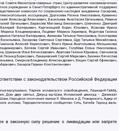
в Совета Министров северных стран, Центр развития некоммерческих
стное учреждение в Санкт-Петербурге по административной поддержке
Общественная комиссия по сохранению наследия академика Сахарова,
нтимонопольная ассоциация, Дзугкоева Регина Николаевна, Кривенко
кий Александр Алексеевич, Васильева Анастасия Евгеньевна, Ривина
италий Евгеньевич, Барахоев Магомед Бекханович, Шевченко Дмитрий
 Валерий Валерьевич, Каргалицкий Борис Юльевич, Исакова Ирина
ва Марина Владимировна, Людевиг Марина Зариевна, Федотова Галина
уркина Наталья Валерьевна, Акимова Татьяна Николаевна, Золотарева
 Васильевна, Захарова Светлана Сергеевна, Щур Татьяна Михайловна,
 Симонов Алексей Кириллович, Флиге Ирина Анатольевна, Мельникова
адимирович, Беляев Сергей Иванович, Голубева Елена Николаевна,
вна, Шуманов Илья Вячеславович, Арапова Галина Юрьевна, Свечников
ий Леонид Борисович, Лукашевский Сергей Маркович, Бахмин Вячеслав
геньевна, Смирнов Владимир Александрович, Вицин Сергей Ефимович,
 Маркович, Захаров Герман Константинович
оответствии с законодательством Российской Федерации
тья-мусульмане, Партия исламского освобождения, Лашкар-И-Тайба,
дия, Дом двух святых, Джунд аш-Шам, Исламский джихад – Джамаат
ш-Шам, Народное ополчение имени К. Минина и Д. Пожарского, Аджр от
и исломи, Террористическое сообщество Сеть, Катиба Таухид валь-
е в законную силу решение о ликвидации или запрете