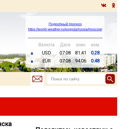
Подробный прогноз
https://world-weather.ru/pogoda/russia/moscow/
Валюта
Дата
знач.
изм.
▲
USD
07.08
81.41
0.28
▲
EUR
07.08
94.06
0.48
нска