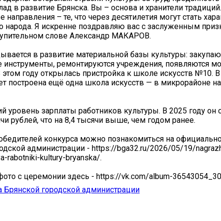
ад в развитие Брянска. Вы – основа и хранители традиций
 направления – те, что через десятилетия могут стать хар
о народа. Я искренне поздравляю вас с заслуженным приз
тупительном слове Александр МАКАРОВ.
ывается в развитие материальной базы культуры: закупа
 инструменты, ремонтируются учреждения, появляются м
В этом году открылась пристройка к школе искусств №10.
т построена ещё одна школа искусств — в микрорайоне на
й уровень зарплаты работников культуры. В 2025 году он 
чи рублей, что на 8,4 тысячи выше, чем годом ранее.
обедителей конкурса можно познакомиться на официально
одской администрации - https://bga32.ru/2026/05/19/nagraz
-rabotniki-kultury-bryanska/.
ото с церемонии здесь - https://vk.com/album-36543054_3
 Брянской городской администрации