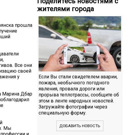
Поделитесь новостями с
жителями города
рянска прошла
олучение
чший
даватели
и,
ивов. Все они
ризацию своей
важения у
Если Вы стали свидетелем аварии,
пожара, необычного погодного
явления, провала дороги или
а Марина Дбар
прорыва теплотрассы, сообщите об
поблагодарил
этом в ленте народных новостей.
ие
Загружайте фотографии через
специальную форму.
й
ДОБАВИТЬ НОВОСТЬ
ы. Мы
 профессии и