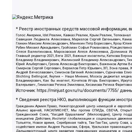
* Реестр иностранных средств массовой информации, 
Голос Америки, Idel.Реалии, Кавказ.Реалии, Крым.Реалии, Телеканал
Савицкая Людмила Алексеевна, Маркелов Сергей Евгеньевич, Камал
Гликин Максим Александрович, Маняхин Петр Борисович, Ярош Юлия П
Рубин Михаил Аркадьевич, Гройсман Софья Романовна, Рождественски
Олеся Валентиновна, Мароховская Алеся Алексеевна, Долинина И
Главный редактор 2021, Вега 2021, Важные иноагенты, Каткова Вер
Владимир Владимирович, Жилинский Владимир Александрович, Тихон
Юрий Альбертович, Грезев Александр Викторович, Важенков Артем В
Смирнов Сергей Сергеевич, Верзилов Петр Юрьевич, ЗП, Зона прав
Андрей Вячеславович, Симонов Евгений Алексеевич, Сурначева Елиз
Stichting Bellingcat, Якутия – Наше Мнение, Москоу диджитал мед
Владимирович, Как бы инагент, Кочетков Игорь Викторович, Иркут
Валерьевич , Гималова Регина Эмилевна, Хисамова Регина Фаритовн
Источник:
https://minjust.gov.ru/ru/documents/7755/
данны
* Сведения реестра НКО, выполняющих функции иностра
Гражданин.Армия.Право, Нижегородский центр немецкой и европейск
Альянс врачей, НАСИЛИЮ.НЕТ, Мы против СПИДа, СВЕЧА, Открытый
Гражданский Союз, "Хасдей Ерушалаим" (Милосердие), Центр под
инициатив Действие, Институт глобализации и социальных движен
Тольятти, Новое время, Серебряная тайга, Так-Так-Так, центр Сова
содействия имени Андрея Рылькова, Сфера, Уральская правозащитна
Дальневосточный центр развития гражданских инициатив и социа