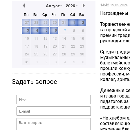
Август
2026
14:42
19.05.2026
Награждены 
Пн
Вт
Ср
Чт
Пт
Сб
Вс
27
28
29
30
31
1
2
Торжественна
в городской 
3
4
5
6
7
8
9
премии трад
10
11
12
13
14
15
16
руководитель
17
18
19
20
21
22
23
Среди тридца
24
25
26
27
28
29
30
музыкальных
31
1
2
3
4
5
6
балетмейстер
прошли конку
профессии, м
коллег, зрите
Задать вопрос
Денежные сер
и глава гора
педагогов за
подрастающег
«Не хлебом 
составляющей
искренне бла