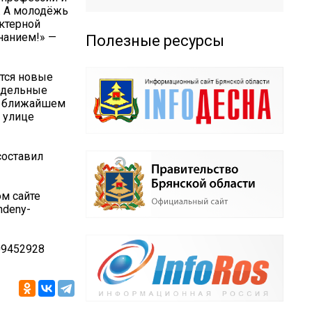
. А молодёжь
актерной
нанием!» —
Полезные ресурсы
ются новые
одельные
 В ближайшем
 улице
составил
м сайте
hdeny-
09452928