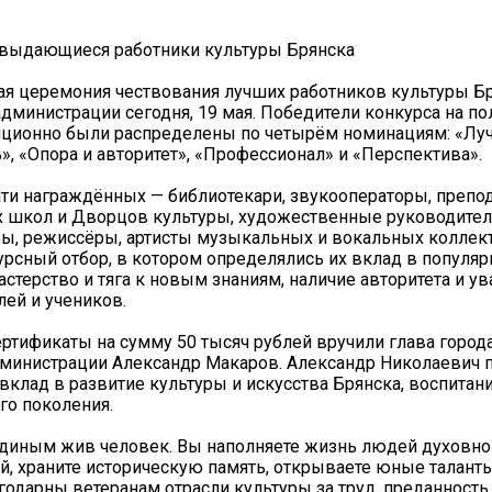
выдающиеся работники культуры Брянска
я церемония чествования лучших работников культуры Б
администрации сегодня, 19 мая. Победители конкурса на п
иционно были распределены по четырём номинациям: «Лу
», «Опора и авторитет», «Профессионал» и «Перспектива».
ти награждённых — библиотекари, звукооператоры, препо
 школ и Дворцов культуры, художественные руководител
ы, режиссёры, артисты музыкальных и вокальных коллект
рсный отбор, в котором определялись их вклад в популя
астерство и тяга к новым знаниям, наличие авторитета и у
лей и учеников.
тификаты на сумму 50 тысяч рублей вручили глава город
дминистрации Александр Макаров. Александр Николаевич 
 вклад в развитие культуры и искусства Брянска, воспитан
о поколения.
единым жив человек. Вы наполняете жизнь людей духовно
, храните историческую память, открываете юные талант
годарны ветеранам отрасли культуры за труд, преданность