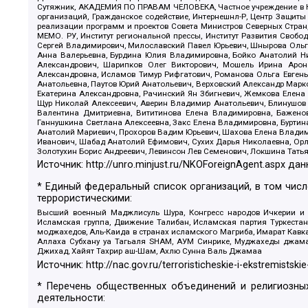
Сутяжник, АКАДЕМИЯ ПО ПРАВАМ ЧЕЛОВЕКА, Частное учреждение в Ка
организаций, Гражданское содействие, Интернешнл-Р, Центр Защиты
реализации программ и проектов Совета Министров Северных Стран
МЕМО. РУ, Институт региональной прессы, Институт Развития Своб
Сергей Владимирович, Милославский Павел Юрьевич, Шнырова Ольга
Анна Валерьевна, Бурдина Юлия Владимировна, Бойко Анатолий Ник
Александрович, Шарипков Олег Викторович, Мошель Ирина Ароно
Александровна, Исламов Тимур Рифгатович, Романова Ольга Евгень
Анатольевна, Паутов Юрий Анатольевич, Верховский Александр Марк
Екатерина Александровна, Рачинский Ян Збигневич, Жемкова Елена 
Щур Николай Алексеевич, Аверин Владимир Анатольевич, Блинушов 
Валентина Дмитриевна, Вититинова Елена Владимировна, Баженов
Ганнушкина Светлана Алексеевна, Закс Елена Владимировна, Буртин
Анатолий Мариевич, Прохоров Вадим Юрьевич, Шахова Елена Владими
Иванович, Шабад Анатолий Ефимович, Сухих Дарья Николаевна, Орл
Золотухин Борис Андреевич, Левинсон Лев Семенович, Локшина Тать
Источник:
http://unro.minjust.ru/NKOForeignAgent.aspx
дан
* Единый федеральный список организаций, в том чис
террористическими:
Высший военный Маджлисуль Шура, Конгресс народов Ичкерии и Да
Исламская группа, Движение Талибан, Исламская партия Туркест
моджахедов, Аль-Каида в странах исламского Магриба, Имарат Кавка
Аллаха Субхану уа Тагьаля SHAM, АУМ Синрике, Муджахеды джамаа
Джихад, Хайят Тахрир аш-Шам, Ахлю Сунна Валь Джамаа
Источник:
http://nac.gov.ru/terroristicheskie-i-ekstremistskie
* Перечень общественных объединений и религиозных
деятельности: