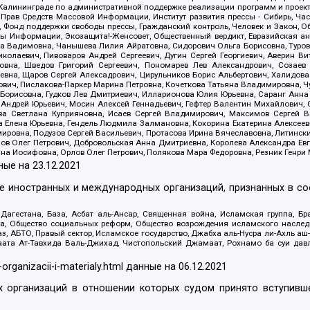
лининграде по административной поддержке реализации программ и проекто
 Прав Средств Массовой Информации, Институт развития прессы - Сибирь, Ча
, Фонд поддержки свободы прессы, Гражданский контроль, Человек и Закон, 
оды Информации, Экозащита!-Женсовет, Общественный вердикт, Евразийская а
 Вадимовна, Чанышева Лилия Айратовна, Сидорович Ольга Борисовна, Туровс
олаевич, Пивоваров Андрей Сергеевич, Дугин Сергей Георгиевич, Аверин В
вна, Шведов Григорий Сергеевич, Пономарев Лев Александрович, Созаев
евна, Щаров Сергей Алексадрович, Цирульников Борис Альбертович, Халидо
ович, Пислакова-Паркер Марина Петровна, Кочеткова Татьяна Владимировна, Ч
Борисовна, Гудков Лев Дмитриевич, Илларионова Юлия Юрьевна, Саранг Анна
Андрей Юрьевич, Мосин Алексей Геннадьевич, Гефтер Валентин Михайлович,
а Светлана Куприяновна, Исаев Сергей Владимирович, Максимов Сергей Вл
а Елена Юрьевна, Гендель Людмила Залмановна, Кокорина Екатерина Алексее
ровна, Подузов Сергей Васильевич, Протасова Ирина Вячеславовна, Литинск
ов Олег Петрович, Добровольская Анна Дмитриевна, Королева Александра Ев
яна Иосифовна, Орлов Олег Петрович, Полякова Мара Федоровна, Резник Генри
ные на
23.12.2021
ле иностранных и международных организаций, признанных в с
гестана, База, Асбат аль-Ансар, Священная война, Исламская группа, Бра
ана, Общество социальных реформ, Общество возрождения исламского насле
з, АБТО, Правый сектор, Исламское государство, Джабха аль-Нусра ли-Ахль а
та Ат-Тавхида Валь-Джихад, Чистопольский Джамаат, Рохнамо ба суи давлат
-organizacii-i-materialy.html
данные на
06.12.2021
 организаций в отношении которых судом принято вступивше