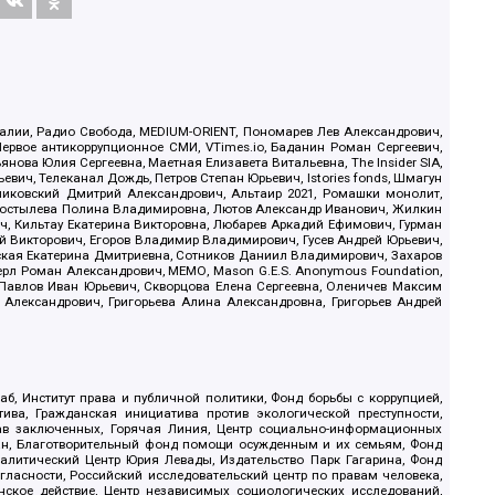
.Реалии, Радио Свобода, MEDIUM-ORIENT, Пономарев Лев Александрович,
ервое антикоррупционное СМИ, VTimes.io, Баданин Роман Сергеевич,
ова Юлия Сергеевна, Маетная Елизавета Витальевна, The Insider SIA,
ич, Телеканал Дождь, Петров Степан Юрьевич, Istories fonds, Шмагун
иковский Дмитрий Александрович, Альтаир 2021, Ромашки монолит,
, Костылева Полина Владимировна, Лютов Александр Иванович, Жилкин
, Кильтау Екатерина Викторовна, Любарев Аркадий Ефимович, Гурман
й Викторович, Егоров Владимир Владимирович, Гусев Андрей Юрьевич,
ская Екатерина Дмитриевна, Сотников Даниил Владимирович, Захаров
ерл Роман Александрович, МЕМО, Mason G.E.S. Anonymous Foundation,
, Павлов Иван Юрьевич, Скворцова Елена Сергеевна, Оленичев Максим
 Александрович, Григорьева Алина Александровна, Григорьев Андрей
б, Институт права и публичной политики, Фонд борьбы с коррупцией,
ива, Гражданская инициатива против экологической преступности,
рав заключенных, Горячая Линия, Центр социально-информационных
дан, Благотворительный фонд помощи осужденным и их семьям, Фонд
 Аналитический Центр Юрия Левады, Издательство Парк Гагарина, Фонд
гласности, Российский исследовательский центр по правам человека,
ское действие, Центр независимых социологических исследований,