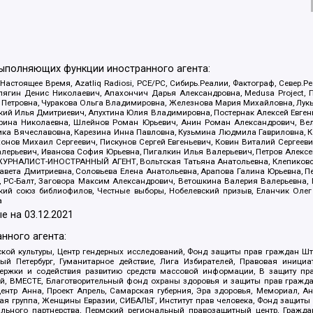
выполняющих функции иностранного агента:
 Настоящее Время, Azatliq Radiosi, PCE/PC, Сибирь.Реалии, Фактограф, Север
ягин Денис Николаевич, Апахончич Дарья Александровна, Medusa Project, П
етровна, Чуракова Ольга Владимировна, Железнова Мария Михайловна, Лукьян
й Илья Дмитриевич, Апухтина Юлия Владимировна, Постернак Алексей Евгеньев
рина Николаевна, Шлейнов Роман Юрьевич, Анин Роман Александрович, Вел
оника Вячеславовна, Карезина Инна Павловна, Кузьмина Людмила Гавриловна
ов Михаил Сергеевич, Пискунов Сергей Евгеньевич, Ковин Виталий Сергеевич
алерьевич, Иванова София Юрьевна, Пигалкин Илья Валерьевич, Петров Алексе
а, ЖУРНАЛИСТ-ИНОСТРАННЫЙ АГЕНТ, Вольтская Татьяна Анатольевна, Клепиков
авета Дмитриевна, Соловьева Елена Анатольевна, Арапова Галина Юрьевна, П
иа, РС-Балт, Заговора Максим Александрович, Ветошкина Валерия Валерьевна
ский союз библиофилов, Честные выборы, Нобелевский призыв, Еланчик Олег
а
е на
03.12.2021
нного агента:
ой культуры, Центр гендерных исследований, Фонд защиты прав граждан Шта
 Петербург, Гуманитарное действие, Лига Избирателей, Правовая инициат
держки и содействия развитию средств массовой информации, В защиту п
ий, ВМЕСТЕ, Благотворительный фонд охраны здоровья и защиты прав граж
, центр Анна, Проект Апрель, Самарская губерния, Эра здоровья, Мемориал,
я группа, Женщины Евразии, СИБАЛЬТ, Институт прав человека, Фонд защиты 
льного партнерства, Пермский региональный правозащитный центр, Граждан