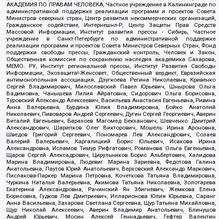
АКАДЕМИЯ ПО ПРАВАМ ЧЕЛОВЕКА, Частное учреждение в Калининграде по
административной поддержке реализации программ и проектов Совета
Министров северных стран, Центр развития некоммерческих организаций,
Гражданское содействие, Интернешнл-Р, Центр Защиты Прав Средств
Массовой Информации, Институт развития прессы - Сибирь, Частное
учреждение в Санкт-Петербурге по административной поддержке
реализации программ и проектов Совета Министров Северных Стран, Фонд
поддержки свободы прессы, Гражданский контроль, Человек и Закон,
Общественная комиссия по сохранению наследия академика Сахарова,
МЕМО. РУ, Институт региональной прессы, Институт Развития Свободы
Информации, Экозащита!-Женсовет, Общественный вердикт, Евразийская
антимонопольная ассоциация, Дзугкоева Регина Николаевна, Кривенко
Сергей Владимирович, Милославский Павел Юрьевич, Шнырова Ольга
Вадимовна, Чанышева Лилия Айратовна, Сидорович Ольга Борисовна,
Туровский Александр Алексеевич, Васильева Анастасия Евгеньевна, Ривина
Анна Валерьевна, Бурдина Юлия Владимировна, Бойко Анатолий
Николаевич, Пивоваров Андрей Сергеевич, Дугин Сергей Георгиевич, Аверин
Виталий Евгеньевич, Барахоев Магомед Бекханович, Шевченко Дмитрий
Александрович, Шарипков Олег Викторович, Мошель Ирина Ароновна,
Шведов Григорий Сергеевич, Пономарев Лев Александрович, Созаев
Валерий Валерьевич, Каргалицкий Борис Юльевич, Исакова Ирина
Александровна, Исламов Тимур Рифгатович, Романова Ольга Евгеньевна,
Щаров Сергей Алексадрович, Цирульников Борис Альбертович, Халидова
Марина Владимировна, Людевиг Марина Зариевна, Федотова Галина
Анатольевна, Паутов Юрий Анатольевич, Верховский Александр Маркович,
Пислакова-Паркер Марина Петровна, Кочеткова Татьяна Владимировна,
Чуркина Наталья Валерьевна, Акимова Татьяна Николаевна, Золотарева
Екатерина Александровна, Рачинский Ян Збигневич, Жемкова Елена
Борисовна, Гудков Лев Дмитриевич, Илларионова Юлия Юрьевна, Саранг
Анна Васильевна, Захарова Светлана Сергеевна, Щур Татьяна Михайловна,
Щур Николай Алексеевич, Аверин Владимир Анатольевич, Блинушов
Андрей Юрьевич, Мосин Алексей Геннадьевич, Гефтер Валентин