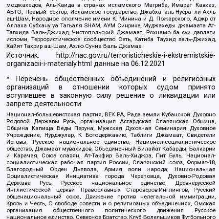
моджахедов, Аль-Каида в странах исламского Магриба, Имарат Кавказ,
АБТО, Правый сектор, Исламское государство, Джабха аль-Нусра ли-Ахль
аш-Шам, Народное ополчение имени К. Минина и Д. Пожарского, Аджр от
Аллаха Субхану уа Тагьаля SHAM, АУМ Синрике, Муджахеды джамаата Ат-
Тавхида Валь-Джихад, Чистопольский Джамаат, Рохнамо ба суи давлати
исломи, Террористическое сообщество Сеть, Катиба Таухид валь-Джихад,
Хайят Тахрир аш-Шам, Ахлю Сунна Валь Джамаа
Источник:
http://nac.gov.ru/terroristicheskie-i-ekstremistskie-
organizacii-i-materialy.html
данные на
06.12.2021
* Перечень общественных объединений и религиозных
организаций в отношении которых судом принято
вступившее в законную силу решение о ликвидации или
запрете деятельности:
Национал-большевистская партия, ВЕК РА, Рада земли Кубанской Духовно
Родовой Державы Русь, организация Асгардская Славянская Община,
Община Капища Веды Перуна, Мужская Духовная Семинария Духовное
Учреждение, Нурджулар, К Богодержавию, Таблиги Джамаат, Свидетели
Иеговы, Русское национальное единство, Национал-социалистическое
общество, Джамаат мувахидов, Объединенный Вилайат Кабарды, Балкарии
и Карачая, Союз славян, Ат-Такфир Валь-Хиджра, Пит Буль, Национал-
социалистическая рабочая партия России, Славянский союз, Формат-18,
Благородный Орден Дьявола, Армия воли народа, Национальная
Социалистическая Инициатива города Череповца, Духовно-Родовая
Держава Русь, Русское национальное единство, Древнерусской
Инглистической церкви Православных Староверов-Инглингов, Русский
общенациональный союз, Движение против нелегальной иммиграции,
Кровь и Честь, О свободе совести и о религиозных объединениях, Омская
организация общественного политического движения Русское
национальное единство, Северное Братство, Клуб Болельщиков Футбольного