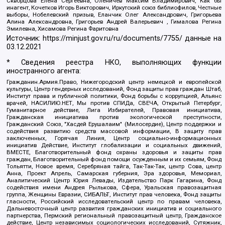
Скворцова Елена Сергеевна, Оленичев Максим Владимирович, Как бы
инагент, Кочетков Игорь Викторович, Иркутский союз библиофилов, Честные
выборы, Нобелевский призыв, Еланчик Олег Александрович, Григорьева
Алина Александровна, Григорьев Андрей Валерьевич , Гималова Регина
Эмилевна, Хисамова Регина Фаритовна
Источник:
https://minjust.gov.ru/ru/documents/7755/
данные на
03.12.2021
* Сведения реестра НКО, выполняющих функции
иностранного агента:
Гражданин.Армия.Право, Нижегородский центр немецкой и европейской
культуры, Центр гендерных исследований, Фонд защиты прав граждан Штаб,
Институт права и публичной политики, Фонд борьбы с коррупцией, Альянс
врачей, НАСИЛИЮ.НЕТ, Мы против СПИДа, СВЕЧА, Открытый Петербург,
Гуманитарное действие, Лига Избирателей, Правовая инициатива,
Гражданская инициатива против экологической преступности,
Гражданский Союз, "Хасдей Ерушалаим" (Милосердие), Центр поддержки и
содействия развитию средств массовой информации, В защиту прав
заключенных, Горячая Линия, Центр социально-информационных
инициатив Действие, Институт глобализации и социальных движений,
ВМЕСТЕ, Благотворительный фонд охраны здоровья и защиты прав
граждан, Благотворительный фонд помощи осужденным и их семьям, Фонд
Тольятти, Новое время, Серебряная тайга, Так-Так-Так, центр Сова, центр
Анна, Проект Апрель, Самарская губерния, Эра здоровья, Мемориал,
Аналитический Центр Юрия Левады, Издательство Парк Гагарина, Фонд
содействия имени Андрея Рылькова, Сфера, Уральская правозащитная
группа, Женщины Евразии, СИБАЛЬТ, Институт прав человека, Фонд защиты
гласности, Российский исследовательский центр по правам человека,
Дальневосточный центр развития гражданских инициатив и социального
партнерства, Пермский региональный правозащитный центр, Гражданское
действие, Центр независимых социологических исследований, Сутяжник,