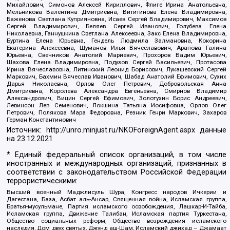
Михайлович, Симонов Алексей Кириллович, Флиге Ирина Анатольевна,
Мельникова Валентина Дмитриевна, Вититинова Елена Владимировна,
Баженова Светлана Куприяновна, Исаев Сергей Владимирович, Максимов
Сергей Владимирович, Беляев Сергей Иванович, Голубева Елена
Николаевна, Ганнушкина Светлана Алексеевна, Закс Елена Владимировна,
Буртина Елена Юрьевна, Гендель Людмила Залмановна, Кокорина
Екатерина Алексеевна, Шуманов Илья Вячеславович, Арапова Галина
Юрьевна, Свечников Анатолий Мариевич, Прохоров Вадим Юрьевич,
Шахова Елена Владимировна, Подузов Сергей Васильевич, Протасова
Ирина Вячеславовна, Литинский Леонид Борисович, Лукашевский Сергей
Маркович, Бахмин Вячеслав Иванович, Шабад Анатолий Ефимович, Сухих
Дарья Николаевна, Орлов Олег Петрович, Добровольская Анна
Дмитриевна, Королева Александра Евгеньевна, Смирнов Владимир
Александрович, Вицин Сергей Ефимович, Золотухин Борис Андреевич,
Левинсон Лев Семенович, Локшина Татьяна Иосифовна, Орлов Олег
Петрович, Полякова Мара Федоровна, Резник Генри Маркович, Захаров
Герман Константинович
Источник:
http://unro.minjust.ru/NKOForeignAgent.aspx
данные
на
23.12.2021
* Единый федеральный список организаций, в том числе
иностранных и международных организаций, признанных в
соответствии с законодательством Российской Федерации
террористическими:
Высший военный Маджлисуль Шура, Конгресс народов Ичкерии и
Дагестана, База, Асбат аль-Ансар, Священная война, Исламская группа,
Братья-мусульмане, Партия исламского освобождения, Лашкар-И-Тайба,
Исламская группа, Движение Талибан, Исламская партия Туркестана,
Общество социальных реформ, Общество возрождения исламского
наследия, Дом двух святых, Джунд аш-Шам, Исламский джихад – Джамаат