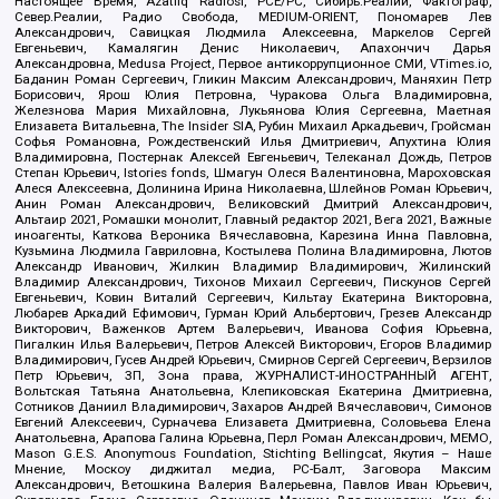
Настоящее Время, Azatliq Radiosi, PCE/PC, Сибирь.Реалии, Фактограф,
Север.Реалии, Радио Свобода, MEDIUM-ORIENT, Пономарев Лев
Александрович, Савицкая Людмила Алексеевна, Маркелов Сергей
Евгеньевич, Камалягин Денис Николаевич, Апахончич Дарья
Александровна, Medusa Project, Первое антикоррупционное СМИ, VTimes.io,
Баданин Роман Сергеевич, Гликин Максим Александрович, Маняхин Петр
Борисович, Ярош Юлия Петровна, Чуракова Ольга Владимировна,
Железнова Мария Михайловна, Лукьянова Юлия Сергеевна, Маетная
Елизавета Витальевна, The Insider SIA, Рубин Михаил Аркадьевич, Гройсман
Софья Романовна, Рождественский Илья Дмитриевич, Апухтина Юлия
Владимировна, Постернак Алексей Евгеньевич, Телеканал Дождь, Петров
Степан Юрьевич, Istories fonds, Шмагун Олеся Валентиновна, Мароховская
Алеся Алексеевна, Долинина Ирина Николаевна, Шлейнов Роман Юрьевич,
Анин Роман Александрович, Великовский Дмитрий Александрович,
Альтаир 2021, Ромашки монолит, Главный редактор 2021, Вега 2021, Важные
иноагенты, Каткова Вероника Вячеславовна, Карезина Инна Павловна,
Кузьмина Людмила Гавриловна, Костылева Полина Владимировна, Лютов
Александр Иванович, Жилкин Владимир Владимирович, Жилинский
Владимир Александрович, Тихонов Михаил Сергеевич, Пискунов Сергей
Евгеньевич, Ковин Виталий Сергеевич, Кильтау Екатерина Викторовна,
Любарев Аркадий Ефимович, Гурман Юрий Альбертович, Грезев Александр
Викторович, Важенков Артем Валерьевич, Иванова София Юрьевна,
Пигалкин Илья Валерьевич, Петров Алексей Викторович, Егоров Владимир
Владимирович, Гусев Андрей Юрьевич, Смирнов Сергей Сергеевич, Верзилов
Петр Юрьевич, ЗП, Зона права, ЖУРНАЛИСТ-ИНОСТРАННЫЙ АГЕНТ,
Вольтская Татьяна Анатольевна, Клепиковская Екатерина Дмитриевна,
Сотников Даниил Владимирович, Захаров Андрей Вячеславович, Симонов
Евгений Алексеевич, Сурначева Елизавета Дмитриевна, Соловьева Елена
Анатольевна, Арапова Галина Юрьевна, Перл Роман Александрович, МЕМО,
Mason G.E.S. Anonymous Foundation, Stichting Bellingcat, Якутия – Наше
Мнение, Москоу диджитал медиа, РС-Балт, Заговора Максим
Александрович, Ветошкина Валерия Валерьевна, Павлов Иван Юрьевич,