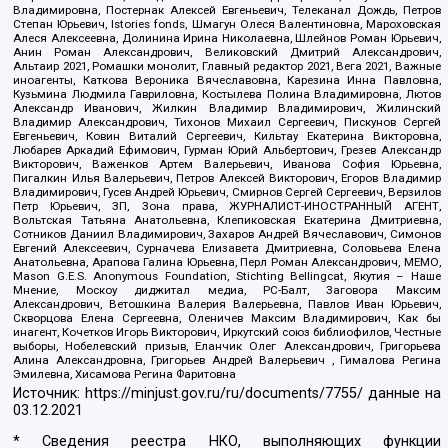
Владимировна, Постернак Алексей Евгеньевич, Телеканал Дождь, Петров
Степан Юрьевич, Istories fonds, Шмагун Олеся Валентиновна, Мароховская
Алеся Алексеевна, Долинина Ирина Николаевна, Шлейнов Роман Юрьевич,
Анин Роман Александрович, Великовский Дмитрий Александрович,
Альтаир 2021, Ромашки монолит, Главный редактор 2021, Вега 2021, Важные
иноагенты, Каткова Вероника Вячеславовна, Карезина Инна Павловна,
Кузьмина Людмила Гавриловна, Костылева Полина Владимировна, Лютов
Александр Иванович, Жилкин Владимир Владимирович, Жилинский
Владимир Александрович, Тихонов Михаил Сергеевич, Пискунов Сергей
Евгеньевич, Ковин Виталий Сергеевич, Кильтау Екатерина Викторовна,
Любарев Аркадий Ефимович, Гурман Юрий Альбертович, Грезев Александр
Викторович, Важенков Артем Валерьевич, Иванова София Юрьевна,
Пигалкин Илья Валерьевич, Петров Алексей Викторович, Егоров Владимир
Владимирович, Гусев Андрей Юрьевич, Смирнов Сергей Сергеевич, Верзилов
Петр Юрьевич, ЗП, Зона права, ЖУРНАЛИСТ-ИНОСТРАННЫЙ АГЕНТ,
Вольтская Татьяна Анатольевна, Клепиковская Екатерина Дмитриевна,
Сотников Даниил Владимирович, Захаров Андрей Вячеславович, Симонов
Евгений Алексеевич, Сурначева Елизавета Дмитриевна, Соловьева Елена
Анатольевна, Арапова Галина Юрьевна, Перл Роман Александрович, МЕМО,
Mason G.E.S. Anonymous Foundation, Stichting Bellingcat, Якутия – Наше
Мнение, Москоу диджитал медиа, РС-Балт, Заговора Максим
Александрович, Ветошкина Валерия Валерьевна, Павлов Иван Юрьевич,
Скворцова Елена Сергеевна, Оленичев Максим Владимирович, Как бы
инагент, Кочетков Игорь Викторович, Иркутский союз библиофилов, Честные
выборы, Нобелевский призыв, Еланчик Олег Александрович, Григорьева
Алина Александровна, Григорьев Андрей Валерьевич , Гималова Регина
Эмилевна, Хисамова Регина Фаритовна
Источник:
https://minjust.gov.ru/ru/documents/7755/
данные на
03.12.2021
* Сведения реестра НКО, выполняющих функции