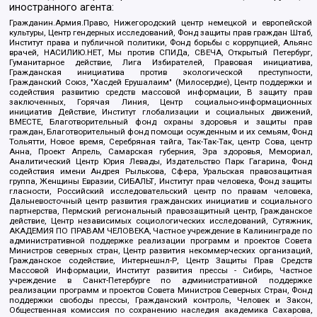
иностранного агента:
Гражданин.Армия.Право, Нижегородский центр немецкой и европейской
культуры, Центр гендерных исследований, Фонд защиты прав граждан Штаб,
Институт права и публичной политики, Фонд борьбы с коррупцией, Альянс
врачей, НАСИЛИЮ.НЕТ, Мы против СПИДа, СВЕЧА, Открытый Петербург,
Гуманитарное действие, Лига Избирателей, Правовая инициатива,
Гражданская инициатива против экологической преступности,
Гражданский Союз, "Хасдей Ерушалаим" (Милосердие), Центр поддержки и
содействия развитию средств массовой информации, В защиту прав
заключенных, Горячая Линия, Центр социально-информационных
инициатив Действие, Институт глобализации и социальных движений,
ВМЕСТЕ, Благотворительный фонд охраны здоровья и защиты прав
граждан, Благотворительный фонд помощи осужденным и их семьям, Фонд
Тольятти, Новое время, Серебряная тайга, Так-Так-Так, центр Сова, центр
Анна, Проект Апрель, Самарская губерния, Эра здоровья, Мемориал,
Аналитический Центр Юрия Левады, Издательство Парк Гагарина, Фонд
содействия имени Андрея Рылькова, Сфера, Уральская правозащитная
группа, Женщины Евразии, СИБАЛЬТ, Институт прав человека, Фонд защиты
гласности, Российский исследовательский центр по правам человека,
Дальневосточный центр развития гражданских инициатив и социального
партнерства, Пермский региональный правозащитный центр, Гражданское
действие, Центр независимых социологических исследований, Сутяжник,
АКАДЕМИЯ ПО ПРАВАМ ЧЕЛОВЕКА, Частное учреждение в Калининграде по
административной поддержке реализации программ и проектов Совета
Министров северных стран, Центр развития некоммерческих организаций,
Гражданское содействие, Интернешнл-Р, Центр Защиты Прав Средств
Массовой Информации, Институт развития прессы - Сибирь, Частное
учреждение в Санкт-Петербурге по административной поддержке
реализации программ и проектов Совета Министров Северных Стран, Фонд
поддержки свободы прессы, Гражданский контроль, Человек и Закон,
Общественная комиссия по сохранению наследия академика Сахарова,