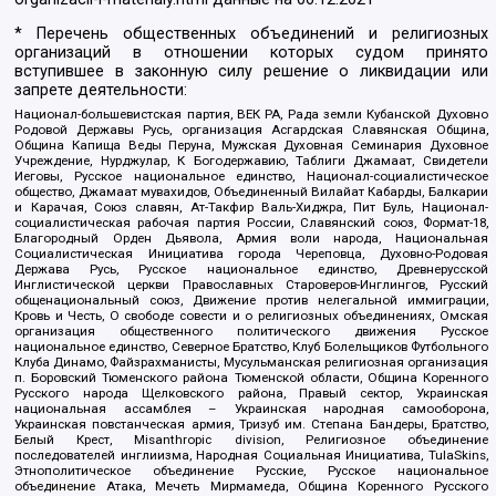
* Перечень общественных объединений и религиозных
организаций в отношении которых судом принято
вступившее в законную силу решение о ликвидации или
запрете деятельности:
Национал-большевистская партия, ВЕК РА, Рада земли Кубанской Духовно
Родовой Державы Русь, организация Асгардская Славянская Община,
Община Капища Веды Перуна, Мужская Духовная Семинария Духовное
Учреждение, Нурджулар, К Богодержавию, Таблиги Джамаат, Свидетели
Иеговы, Русское национальное единство, Национал-социалистическое
общество, Джамаат мувахидов, Объединенный Вилайат Кабарды, Балкарии
и Карачая, Союз славян, Ат-Такфир Валь-Хиджра, Пит Буль, Национал-
социалистическая рабочая партия России, Славянский союз, Формат-18,
Благородный Орден Дьявола, Армия воли народа, Национальная
Социалистическая Инициатива города Череповца, Духовно-Родовая
Держава Русь, Русское национальное единство, Древнерусской
Инглистической церкви Православных Староверов-Инглингов, Русский
общенациональный союз, Движение против нелегальной иммиграции,
Кровь и Честь, О свободе совести и о религиозных объединениях, Омская
организация общественного политического движения Русское
национальное единство, Северное Братство, Клуб Болельщиков Футбольного
Клуба Динамо, Файзрахманисты, Мусульманская религиозная организация
п. Боровский Тюменского района Тюменской области, Община Коренного
Русского народа Щелковского района, Правый сектор, Украинская
национальная ассамблея – Украинская народная самооборона,
Украинская повстанческая армия, Тризуб им. Степана Бандеры, Братство,
Белый Крест, Misanthropic division, Религиозное объединение
последователей инглиизма, Народная Социальная Инициатива, TulaSkins,
Этнополитическое объединение Русские, Русское национальное
объединение Атака, Мечеть Мирмамеда, Община Коренного Русского