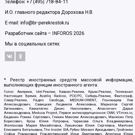
Телефон: +7 (495) 718-84-11
И.О. главного редактора Дорохова Н.В.
E-mail: info@br-perekrestok.ru
Разработчик сайта –
INFOROS
2026
Мы в социальных сетях:
* Реестр иностранных средств массовой информации,
выполняющих функции иностранного агента:
Голос Америки, Idel.Реалии, Кавказ.Реалии, Крым.Реалии, Телеканал
Настоящее Время, Azatliq Radiosi, PCE/PC, Сибирь.Реалии, Фактограф,
Север.Реалии, Радио Свобода, MEDIUM-ORIENT, Пономарев Лев
Александрович, Савицкая Людмила Алексеевна, Маркелов Сергей
Евгеньевич, Камалягин Денис Николаевич, Апахончич Дарья
Александровна, Medusa Project, Первое антикоррупционное СМИ, VTimes.io,
Баданин Роман Сергеевич, Гликин Максим Александрович, Маняхин Петр
Борисович, Ярош Юлия Петровна, Чуракова Ольга Владимировна,
Железнова Мария Михайловна, Лукьянова Юлия Сергеевна, Маетная
Елизавета Витальевна, The Insider SIA, Рубин Михаил Аркадьевич, Гройсман
Софья Романовна, Рождественский Илья Дмитриевич, Апухтина Юлия