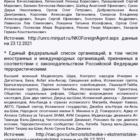
Ирина Вячеславовна, Литинский Леонид Борисович, Лукашевский Сергей
Маркович, Бахмин Вячеслав Иванович, Шабад Анатолий Ефимович, Сухих
Дарья Николаевна, Орлов Олег Петрович, Добровольская Анна
Дмитриевна, Королева Александра Евгеньевна, Смирнов Владимир
Александрович, Вицин Сергей Ефимович, Золотухин Борис Андреевич,
Левинсон Лев Семенович, Локшина Татьяна Иосифовна, Орлов Олег
Петрович, Полякова Мара Федоровна, Резник Генри Маркович, Захаров
Герман Константинович
Источник:
http://unro.minjust.ru/NKOForeignAgent.aspx
данные
на
23.12.2021
* Единый федеральный список организаций, в том числе
иностранных и международных организаций, признанных в
соответствии с законодательством Российской Федерации
террористическими:
Высший военный Маджлисуль Шура, Конгресс народов Ичкерии и
Дагестана, База, Асбат аль-Ансар, Священная война, Исламская группа,
Братья-мусульмане, Партия исламского освобождения, Лашкар-И-Тайба,
Исламская группа, Движение Талибан, Исламская партия Туркестана,
Общество социальных реформ, Общество возрождения исламского
наследия, Дом двух святых, Джунд аш-Шам, Исламский джихад – Джамаат
моджахедов, Аль-Каида в странах исламского Магриба, Имарат Кавказ,
АБТО, Правый сектор, Исламское государство, Джабха аль-Нусра ли-Ахль
аш-Шам, Народное ополчение имени К. Минина и Д. Пожарского, Аджр от
Аллаха Субхану уа Тагьаля SHAM, АУМ Синрике, Муджахеды джамаата Ат-
Тавхида Валь-Джихад, Чистопольский Джамаат, Рохнамо ба суи давлати
исломи, Террористическое сообщество Сеть, Катиба Таухид валь-Джихад,
Хайят Тахрир аш-Шам, Ахлю Сунна Валь Джамаа
Источник:
http://nac.gov.ru/terroristicheskie-i-ekstremistskie-
organizacii-i-materialy.html
данные на
06.12.2021