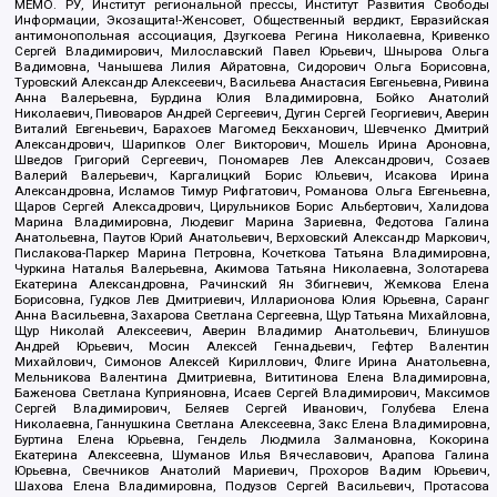
МЕМО. РУ, Институт региональной прессы, Институт Развития Свободы
Информации, Экозащита!-Женсовет, Общественный вердикт, Евразийская
антимонопольная ассоциация, Дзугкоева Регина Николаевна, Кривенко
Сергей Владимирович, Милославский Павел Юрьевич, Шнырова Ольга
Вадимовна, Чанышева Лилия Айратовна, Сидорович Ольга Борисовна,
Туровский Александр Алексеевич, Васильева Анастасия Евгеньевна, Ривина
Анна Валерьевна, Бурдина Юлия Владимировна, Бойко Анатолий
Николаевич, Пивоваров Андрей Сергеевич, Дугин Сергей Георгиевич, Аверин
Виталий Евгеньевич, Барахоев Магомед Бекханович, Шевченко Дмитрий
Александрович, Шарипков Олег Викторович, Мошель Ирина Ароновна,
Шведов Григорий Сергеевич, Пономарев Лев Александрович, Созаев
Валерий Валерьевич, Каргалицкий Борис Юльевич, Исакова Ирина
Александровна, Исламов Тимур Рифгатович, Романова Ольга Евгеньевна,
Щаров Сергей Алексадрович, Цирульников Борис Альбертович, Халидова
Марина Владимировна, Людевиг Марина Зариевна, Федотова Галина
Анатольевна, Паутов Юрий Анатольевич, Верховский Александр Маркович,
Пислакова-Паркер Марина Петровна, Кочеткова Татьяна Владимировна,
Чуркина Наталья Валерьевна, Акимова Татьяна Николаевна, Золотарева
Екатерина Александровна, Рачинский Ян Збигневич, Жемкова Елена
Борисовна, Гудков Лев Дмитриевич, Илларионова Юлия Юрьевна, Саранг
Анна Васильевна, Захарова Светлана Сергеевна, Щур Татьяна Михайловна,
Щур Николай Алексеевич, Аверин Владимир Анатольевич, Блинушов
Андрей Юрьевич, Мосин Алексей Геннадьевич, Гефтер Валентин
Михайлович, Симонов Алексей Кириллович, Флиге Ирина Анатольевна,
Мельникова Валентина Дмитриевна, Вититинова Елена Владимировна,
Баженова Светлана Куприяновна, Исаев Сергей Владимирович, Максимов
Сергей Владимирович, Беляев Сергей Иванович, Голубева Елена
Николаевна, Ганнушкина Светлана Алексеевна, Закс Елена Владимировна,
Буртина Елена Юрьевна, Гендель Людмила Залмановна, Кокорина
Екатерина Алексеевна, Шуманов Илья Вячеславович, Арапова Галина
Юрьевна, Свечников Анатолий Мариевич, Прохоров Вадим Юрьевич,
Шахова Елена Владимировна, Подузов Сергей Васильевич, Протасова