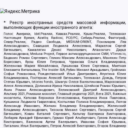
* Реестр иностранных средств массовой информации,
выполняющих функции иностранного агента:
Голос Америки, Idel.Реалии, Кавказ.Реалии, Крым.Реалии, Телеканал
Настоящее Время, Azatliq Radiosi, PCE/PC, Сибирь.Реалии, Фактограф,
Север.Реалии, Радио Свобода, MEDIUM-ORIENT, Пономарев Лев
Александрович, Савицкая Людмила Алексеевна, Маркелов Сергей
Евгеньевич, Камалягин Денис Николаевич, Апахончич Дарья
Александровна, Medusa Project, Первое антикоррупционное СМИ, VTimes.io,
Баданин Роман Сергеевич, Гликин Максим Александрович, Маняхин Петр
Борисович, Ярош Юлия Петровна, Чуракова Ольга Владимировна,
Железнова Мария Михайловна, Лукьянова Юлия Сергеевна, Маетная
Елизавета Витальевна, The Insider SIA, Рубин Михаил Аркадьевич, Гройсман
Софья Романовна, Рождественский Илья Дмитриевич, Апухтина Юлия
Владимировна, Постернак Алексей Евгеньевич, Телеканал Дождь, Петров
Степан Юрьевич, Istories fonds, Шмагун Олеся Валентиновна, Мароховская
Алеся Алексеевна, Долинина Ирина Николаевна, Шлейнов Роман Юрьевич,
Анин Роман Александрович, Великовский Дмитрий Александрович,
Альтаир 2021, Ромашки монолит, Главный редактор 2021, Вега 2021, Важные
иноагенты, Каткова Вероника Вячеславовна, Карезина Инна Павловна,
Кузьмина Людмила Гавриловна, Костылева Полина Владимировна, Лютов
Александр Иванович, Жилкин Владимир Владимирович, Жилинский
Владимир Александрович, Тихонов Михаил Сергеевич, Пискунов Сергей
Евгеньевич, Ковин Виталий Сергеевич, Кильтау Екатерина Викторовна,
Любарев Аркадий Ефимович, Гурман Юрий Альбертович, Грезев Александр
Викторович, Важенков Артем Валерьевич, Иванова София Юрьевна,
Пигалкин Илья Валерьевич, Петров Алексей Викторович, Егоров Владимир