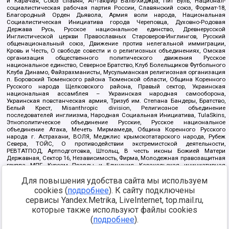
и Карачая, Союз славян, Ат-Такфир Валь-Хиджра, Пит Буль, Национал-
социалистическая рабочая партия России, Славянский союз, Формат-18,
Благородный Орден Дьявола, Армия воли народа, Национальная
Социалистическая Инициатива города Череповца, Духовно-Родовая
Держава Русь, Русское национальное единство, Древнерусской
Инглистической церкви Православных Староверов-Инглингов, Русский
общенациональный союз, Движение против нелегальной иммиграции,
Кровь и Честь, О свободе совести и о религиозных объединениях, Омская
организация общественного политического движения Русское
национальное единство, Северное Братство, Клуб Болельщиков Футбольного
Клуба Динамо, Файзрахманисты, Мусульманская религиозная организация
п. Боровский Тюменского района Тюменской области, Община Коренного
Русского народа Щелковского района, Правый сектор, Украинская
национальная ассамблея – Украинская народная самооборона,
Украинская повстанческая армия, Тризуб им. Степана Бандеры, Братство,
Белый Крест, Misanthropic division, Религиозное объединение
последователей инглиизма, Народная Социальная Инициатива, TulaSkins,
Этнополитическое объединение Русские, Русское национальное
объединение Атака, Мечеть Мирмамеда, Община Коренного Русского
народа г. Астрахани, ВОЛЯ, Меджлис крымскотатарского народа, Рубеж
Севера, ТОЙС, О противодействии экстремистской деятельности,
РЕВТАТПОД, Артподготовка, Штольц, В честь иконы Божией Матери
Державная, Сектор 16, Независимость, Фирма, Молодежная правозащитная
группа МПГ, Курсом Правды и Единения, Каракольская инициативная
группа, Автоград Крю, Союз Славянских Сил Руси, Алля-Аят,
Для повышения удобства сайта мы используем
Благотворительный пансионат Ак Умут, Русская республика Русь,
Арестантское уголовное единство, Башкорт, Нация и свобода, W.H.С., Фалунь
cookies (
подробнее
). К сайту подключены
Дафа, Иртыш Ultras, Русский Патриотический клуб-Новокузнецк/РПК,
сервисы Yandex.Metrika, LiveInternet, top.mail.ru,
Сибирский державный союз, Фонд борьбы с коррупцией, Фонд защиты прав
граждан, Штабы Навального, Совет граждан СССР Прикубанского округа г.
которые также используют файлы cookies
Краснодара
(
подробнее
).
Источник:
https://minjust.gov.ru/ru/documents/7822/
данные на