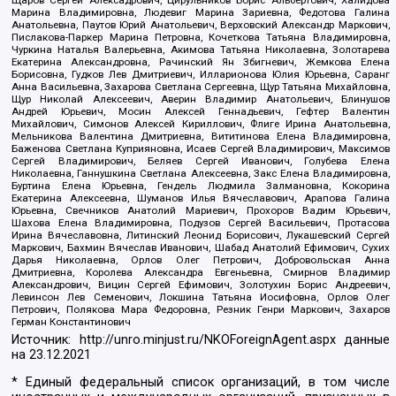
Щаров Сергей Алексадрович, Цирульников Борис Альбертович, Халидова
Марина Владимировна, Людевиг Марина Зариевна, Федотова Галина
Анатольевна, Паутов Юрий Анатольевич, Верховский Александр Маркович,
Пислакова-Паркер Марина Петровна, Кочеткова Татьяна Владимировна,
Чуркина Наталья Валерьевна, Акимова Татьяна Николаевна, Золотарева
Екатерина Александровна, Рачинский Ян Збигневич, Жемкова Елена
Борисовна, Гудков Лев Дмитриевич, Илларионова Юлия Юрьевна, Саранг
Анна Васильевна, Захарова Светлана Сергеевна, Щур Татьяна Михайловна,
Щур Николай Алексеевич, Аверин Владимир Анатольевич, Блинушов
Андрей Юрьевич, Мосин Алексей Геннадьевич, Гефтер Валентин
Михайлович, Симонов Алексей Кириллович, Флиге Ирина Анатольевна,
Мельникова Валентина Дмитриевна, Вититинова Елена Владимировна,
Баженова Светлана Куприяновна, Исаев Сергей Владимирович, Максимов
Сергей Владимирович, Беляев Сергей Иванович, Голубева Елена
Николаевна, Ганнушкина Светлана Алексеевна, Закс Елена Владимировна,
Буртина Елена Юрьевна, Гендель Людмила Залмановна, Кокорина
Екатерина Алексеевна, Шуманов Илья Вячеславович, Арапова Галина
Юрьевна, Свечников Анатолий Мариевич, Прохоров Вадим Юрьевич,
Шахова Елена Владимировна, Подузов Сергей Васильевич, Протасова
Ирина Вячеславовна, Литинский Леонид Борисович, Лукашевский Сергей
Маркович, Бахмин Вячеслав Иванович, Шабад Анатолий Ефимович, Сухих
Дарья Николаевна, Орлов Олег Петрович, Добровольская Анна
Дмитриевна, Королева Александра Евгеньевна, Смирнов Владимир
Александрович, Вицин Сергей Ефимович, Золотухин Борис Андреевич,
Левинсон Лев Семенович, Локшина Татьяна Иосифовна, Орлов Олег
Петрович, Полякова Мара Федоровна, Резник Генри Маркович, Захаров
Герман Константинович
Источник:
http://unro.minjust.ru/NKOForeignAgent.aspx
данные
на
23.12.2021
* Единый федеральный список организаций, в том числе