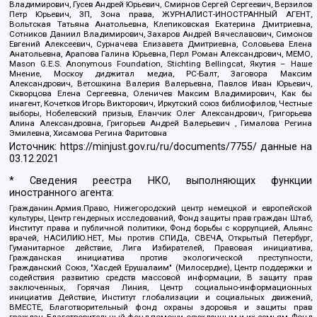
Владимирович, Гусев Андрей Юрьевич, Смирнов Сергей Сергеевич, Верзилов
Петр Юрьевич, ЗП, Зона права, ЖУРНАЛИСТ-ИНОСТРАННЫЙ АГЕНТ,
Вольтская Татьяна Анатольевна, Клепиковская Екатерина Дмитриевна,
Сотников Даниил Владимирович, Захаров Андрей Вячеславович, Симонов
Евгений Алексеевич, Сурначева Елизавета Дмитриевна, Соловьева Елена
Анатольевна, Арапова Галина Юрьевна, Перл Роман Александрович, МЕМО,
Mason G.E.S. Anonymous Foundation, Stichting Bellingcat, Якутия – Наше
Мнение, Москоу диджитал медиа, РС-Балт, Заговора Максим
Александрович, Ветошкина Валерия Валерьевна, Павлов Иван Юрьевич,
Скворцова Елена Сергеевна, Оленичев Максим Владимирович, Как бы
инагент, Кочетков Игорь Викторович, Иркутский союз библиофилов, Честные
выборы, Нобелевский призыв, Еланчик Олег Александрович, Григорьева
Алина Александровна, Григорьев Андрей Валерьевич , Гималова Регина
Эмилевна, Хисамова Регина Фаритовна
Источник:
https://minjust.gov.ru/ru/documents/7755/
данные на
03.12.2021
* Сведения реестра НКО, выполняющих функции
иностранного агента:
Гражданин.Армия.Право, Нижегородский центр немецкой и европейской
культуры, Центр гендерных исследований, Фонд защиты прав граждан Штаб,
Институт права и публичной политики, Фонд борьбы с коррупцией, Альянс
врачей, НАСИЛИЮ.НЕТ, Мы против СПИДа, СВЕЧА, Открытый Петербург,
Гуманитарное действие, Лига Избирателей, Правовая инициатива,
Гражданская инициатива против экологической преступности,
Гражданский Союз, "Хасдей Ерушалаим" (Милосердие), Центр поддержки и
содействия развитию средств массовой информации, В защиту прав
заключенных, Горячая Линия, Центр социально-информационных
инициатив Действие, Институт глобализации и социальных движений,
ВМЕСТЕ, Благотворительный фонд охраны здоровья и защиты прав