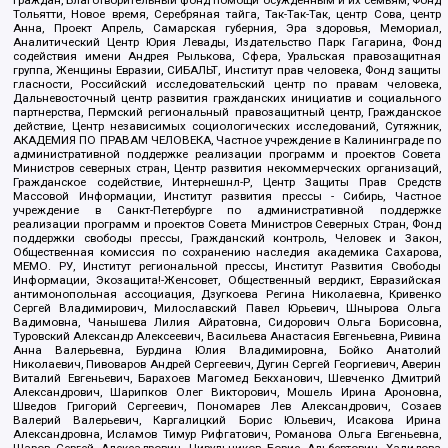
граждан, Благотворительный фонд помощи осужденным и их семьям, Фонд
Тольятти, Новое время, Серебряная тайга, Так-Так-Так, центр Сова, центр
Анна, Проект Апрель, Самарская губерния, Эра здоровья, Мемориал,
Аналитический Центр Юрия Левады, Издательство Парк Гагарина, Фонд
содействия имени Андрея Рылькова, Сфера, Уральская правозащитная
группа, Женщины Евразии, СИБАЛЬТ, Институт прав человека, Фонд защиты
гласности, Российский исследовательский центр по правам человека,
Дальневосточный центр развития гражданских инициатив и социального
партнерства, Пермский региональный правозащитный центр, Гражданское
действие, Центр независимых социологических исследований, Сутяжник,
АКАДЕМИЯ ПО ПРАВАМ ЧЕЛОВЕКА, Частное учреждение в Калининграде по
административной поддержке реализации программ и проектов Совета
Министров северных стран, Центр развития некоммерческих организаций,
Гражданское содействие, Интернешнл-Р, Центр Защиты Прав Средств
Массовой Информации, Институт развития прессы - Сибирь, Частное
учреждение в Санкт-Петербурге по административной поддержке
реализации программ и проектов Совета Министров Северных Стран, Фонд
поддержки свободы прессы, Гражданский контроль, Человек и Закон,
Общественная комиссия по сохранению наследия академика Сахарова,
МЕМО. РУ, Институт региональной прессы, Институт Развития Свободы
Информации, Экозащита!-Женсовет, Общественный вердикт, Евразийская
антимонопольная ассоциация, Дзугкоева Регина Николаевна, Кривенко
Сергей Владимирович, Милославский Павел Юрьевич, Шнырова Ольга
Вадимовна, Чанышева Лилия Айратовна, Сидорович Ольга Борисовна,
Туровский Александр Алексеевич, Васильева Анастасия Евгеньевна, Ривина
Анна Валерьевна, Бурдина Юлия Владимировна, Бойко Анатолий
Николаевич, Пивоваров Андрей Сергеевич, Дугин Сергей Георгиевич, Аверин
Виталий Евгеньевич, Барахоев Магомед Бекханович, Шевченко Дмитрий
Александрович, Шарипков Олег Викторович, Мошель Ирина Ароновна,
Шведов Григорий Сергеевич, Пономарев Лев Александрович, Созаев
Валерий Валерьевич, Каргалицкий Борис Юльевич, Исакова Ирина
Александровна, Исламов Тимур Рифгатович, Романова Ольга Евгеньевна,