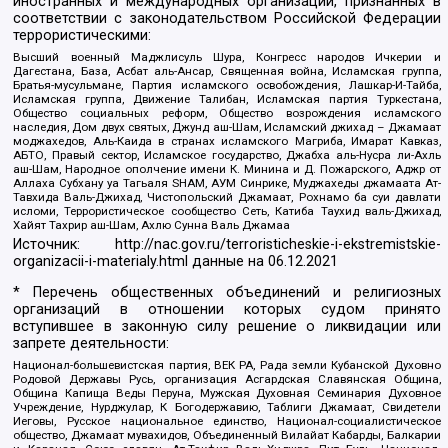
иностранных и международных организаций, признанных в
соответствии с законодательством Российской Федерации
террористическими:
Высший военный Маджлисуль Шура, Конгресс народов Ичкерии и
Дагестана, База, Асбат аль-Ансар, Священная война, Исламская группа,
Братья-мусульмане, Партия исламского освобождения, Лашкар-И-Тайба,
Исламская группа, Движение Талибан, Исламская партия Туркестана,
Общество социальных реформ, Общество возрождения исламского
наследия, Дом двух святых, Джунд аш-Шам, Исламский джихад – Джамаат
моджахедов, Аль-Каида в странах исламского Магриба, Имарат Кавказ,
АБТО, Правый сектор, Исламское государство, Джабха аль-Нусра ли-Ахль
аш-Шам, Народное ополчение имени К. Минина и Д. Пожарского, Аджр от
Аллаха Субхану уа Тагьаля SHAM, АУМ Синрике, Муджахеды джамаата Ат-
Тавхида Валь-Джихад, Чистопольский Джамаат, Рохнамо ба суи давлати
исломи, Террористическое сообщество Сеть, Катиба Таухид валь-Джихад,
Хайят Тахрир аш-Шам, Ахлю Сунна Валь Джамаа
Источник:
http://nac.gov.ru/terroristicheskie-i-ekstremistskie-
organizacii-i-materialy.html
данные на
06.12.2021
* Перечень общественных объединений и религиозных
организаций в отношении которых судом принято
вступившее в законную силу решение о ликвидации или
запрете деятельности:
Национал-большевистская партия, ВЕК РА, Рада земли Кубанской Духовно
Родовой Державы Русь, организация Асгардская Славянская Община,
Община Капища Веды Перуна, Мужская Духовная Семинария Духовное
Учреждение, Нурджулар, К Богодержавию, Таблиги Джамаат, Свидетели
Иеговы, Русское национальное единство, Национал-социалистическое
общество, Джамаат мувахидов, Объединенный Вилайат Кабарды, Балкарии