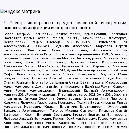
* Реестр иностранных средств массовой информации,
выполняющих функции иностранного агента:
Голос Америки, Idel.Реалии, Кавказ.Реалии, Крым.Реалии, Телеканал
Настоящее Время, Azatliq Radiosi, PCE/PC, Сибирь.Реалии, Фактограф,
Север.Реалии, Радио Свобода, MEDIUM-ORIENT, Пономарев Лев
Александрович, Савицкая Людмила Алексеевна, Маркелов Сергей
Евгеньевич, Камалягин Денис Николаевич, Апахончич Дарья
Александровна, Medusa Project, Первое антикоррупционное СМИ, VTimes.io,
Баданин Роман Сергеевич, Гликин Максим Александрович, Маняхин Петр
Борисович, Ярош Юлия Петровна, Чуракова Ольга Владимировна,
Железнова Мария Михайловна, Лукьянова Юлия Сергеевна, Маетная
Елизавета Витальевна, The Insider SIA, Рубин Михаил Аркадьевич, Гройсман
Софья Романовна, Рождественский Илья Дмитриевич, Апухтина Юлия
Владимировна, Постернак Алексей Евгеньевич, Телеканал Дождь, Петров
Степан Юрьевич, Istories fonds, Шмагун Олеся Валентиновна, Мароховская
Алеся Алексеевна, Долинина Ирина Николаевна, Шлейнов Роман Юрьевич,
Анин Роман Александрович, Великовский Дмитрий Александрович,
Альтаир 2021, Ромашки монолит, Главный редактор 2021, Вега 2021, Важные
иноагенты, Каткова Вероника Вячеславовна, Карезина Инна Павловна,
Кузьмина Людмила Гавриловна, Костылева Полина Владимировна, Лютов
Александр Иванович, Жилкин Владимир Владимирович, Жилинский
Владимир Александрович, Тихонов Михаил Сергеевич, Пискунов Сергей
Евгеньевич, Ковин Виталий Сергеевич, Кильтау Екатерина Викторовна,
Любарев Аркадий Ефимович, Гурман Юрий Альбертович, Грезев Александр
Викторович, Важенков Артем Валерьевич, Иванова София Юрьевна,
Пигалкин Илья Валерьевич, Петров Алексей Викторович, Егоров Владимир