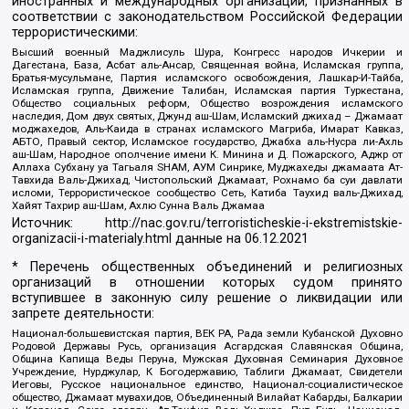
иностранных и международных организаций, признанных в
соответствии с законодательством Российской Федерации
террористическими:
Высший военный Маджлисуль Шура, Конгресс народов Ичкерии и
Дагестана, База, Асбат аль-Ансар, Священная война, Исламская группа,
Братья-мусульмане, Партия исламского освобождения, Лашкар-И-Тайба,
Исламская группа, Движение Талибан, Исламская партия Туркестана,
Общество социальных реформ, Общество возрождения исламского
наследия, Дом двух святых, Джунд аш-Шам, Исламский джихад – Джамаат
моджахедов, Аль-Каида в странах исламского Магриба, Имарат Кавказ,
АБТО, Правый сектор, Исламское государство, Джабха аль-Нусра ли-Ахль
аш-Шам, Народное ополчение имени К. Минина и Д. Пожарского, Аджр от
Аллаха Субхану уа Тагьаля SHAM, АУМ Синрике, Муджахеды джамаата Ат-
Тавхида Валь-Джихад, Чистопольский Джамаат, Рохнамо ба суи давлати
исломи, Террористическое сообщество Сеть, Катиба Таухид валь-Джихад,
Хайят Тахрир аш-Шам, Ахлю Сунна Валь Джамаа
Источник:
http://nac.gov.ru/terroristicheskie-i-ekstremistskie-
organizacii-i-materialy.html
данные на
06.12.2021
* Перечень общественных объединений и религиозных
организаций в отношении которых судом принято
вступившее в законную силу решение о ликвидации или
запрете деятельности:
Национал-большевистская партия, ВЕК РА, Рада земли Кубанской Духовно
Родовой Державы Русь, организация Асгардская Славянская Община,
Община Капища Веды Перуна, Мужская Духовная Семинария Духовное
Учреждение, Нурджулар, К Богодержавию, Таблиги Джамаат, Свидетели
Иеговы, Русское национальное единство, Национал-социалистическое
общество, Джамаат мувахидов, Объединенный Вилайат Кабарды, Балкарии