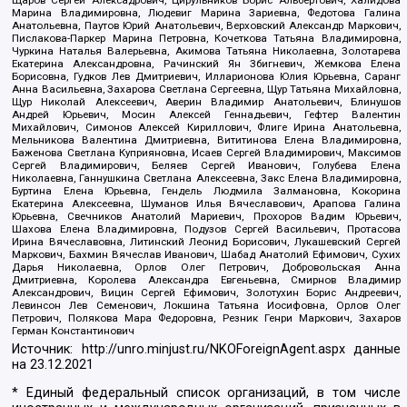
Щаров Сергей Алексадрович, Цирульников Борис Альбертович, Халидова
Марина Владимировна, Людевиг Марина Зариевна, Федотова Галина
Анатольевна, Паутов Юрий Анатольевич, Верховский Александр Маркович,
Пислакова-Паркер Марина Петровна, Кочеткова Татьяна Владимировна,
Чуркина Наталья Валерьевна, Акимова Татьяна Николаевна, Золотарева
Екатерина Александровна, Рачинский Ян Збигневич, Жемкова Елена
Борисовна, Гудков Лев Дмитриевич, Илларионова Юлия Юрьевна, Саранг
Анна Васильевна, Захарова Светлана Сергеевна, Щур Татьяна Михайловна,
Щур Николай Алексеевич, Аверин Владимир Анатольевич, Блинушов
Андрей Юрьевич, Мосин Алексей Геннадьевич, Гефтер Валентин
Михайлович, Симонов Алексей Кириллович, Флиге Ирина Анатольевна,
Мельникова Валентина Дмитриевна, Вититинова Елена Владимировна,
Баженова Светлана Куприяновна, Исаев Сергей Владимирович, Максимов
Сергей Владимирович, Беляев Сергей Иванович, Голубева Елена
Николаевна, Ганнушкина Светлана Алексеевна, Закс Елена Владимировна,
Буртина Елена Юрьевна, Гендель Людмила Залмановна, Кокорина
Екатерина Алексеевна, Шуманов Илья Вячеславович, Арапова Галина
Юрьевна, Свечников Анатолий Мариевич, Прохоров Вадим Юрьевич,
Шахова Елена Владимировна, Подузов Сергей Васильевич, Протасова
Ирина Вячеславовна, Литинский Леонид Борисович, Лукашевский Сергей
Маркович, Бахмин Вячеслав Иванович, Шабад Анатолий Ефимович, Сухих
Дарья Николаевна, Орлов Олег Петрович, Добровольская Анна
Дмитриевна, Королева Александра Евгеньевна, Смирнов Владимир
Александрович, Вицин Сергей Ефимович, Золотухин Борис Андреевич,
Левинсон Лев Семенович, Локшина Татьяна Иосифовна, Орлов Олег
Петрович, Полякова Мара Федоровна, Резник Генри Маркович, Захаров
Герман Константинович
Источник:
http://unro.minjust.ru/NKOForeignAgent.aspx
данные
на
23.12.2021
* Единый федеральный список организаций, в том числе