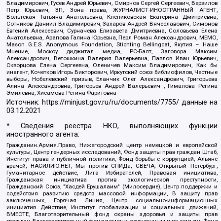
Владимирович, Гусев Андрей Юрьевич, Смирнов Сергей Сергеевич, Верзилов
Петр Юрьевич, ЗП, Зона права, ЖУРНАЛИСТ-ИНОСТРАННЫЙ АГЕНТ,
Вольтская Татьяна Анатольевна, Клепиковская Екатерина Дмитриевна,
Сотников Даниил Владимирович, Захаров Андрей Вячеславович, Симонов
Евгений Алексеевич, Сурначева Елизавета Дмитриевна, Соловьева Елена
Анатольевна, Арапова Галина Юрьевна, Перл Роман Александрович, МЕМО,
Mason G.E.S. Anonymous Foundation, Stichting Bellingcat, Якутия – Наше
Мнение, Москоу диджитал медиа, РС-Балт, Заговора Максим
Александрович, Ветошкина Валерия Валерьевна, Павлов Иван Юрьевич,
Скворцова Елена Сергеевна, Оленичев Максим Владимирович, Как бы
инагент, Кочетков Игорь Викторович, Иркутский союз библиофилов, Честные
выборы, Нобелевский призыв, Еланчик Олег Александрович, Григорьева
Алина Александровна, Григорьев Андрей Валерьевич , Гималова Регина
Эмилевна, Хисамова Регина Фаритовна
Источник:
https://minjust.gov.ru/ru/documents/7755/
данные на
03.12.2021
* Сведения реестра НКО, выполняющих функции
иностранного агента:
Гражданин.Армия.Право, Нижегородский центр немецкой и европейской
культуры, Центр гендерных исследований, Фонд защиты прав граждан Штаб,
Институт права и публичной политики, Фонд борьбы с коррупцией, Альянс
врачей, НАСИЛИЮ.НЕТ, Мы против СПИДа, СВЕЧА, Открытый Петербург,
Гуманитарное действие, Лига Избирателей, Правовая инициатива,
Гражданская инициатива против экологической преступности,
Гражданский Союз, "Хасдей Ерушалаим" (Милосердие), Центр поддержки и
содействия развитию средств массовой информации, В защиту прав
заключенных, Горячая Линия, Центр социально-информационных
инициатив Действие, Институт глобализации и социальных движений,
ВМЕСТЕ, Благотворительный фонд охраны здоровья и защиты прав