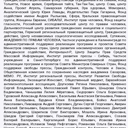
граждан, Благотворительный фонд помощи осужденным и их семьям, Фонд
Тольятти, Новое время, Серебряная тайга, Так-Так-Так, центр Сова, центр
Анна, Проект Апрель, Самарская губерния, Эра здоровья, Мемориал,
Аналитический Центр Юрия Левады, Издательство Парк Гагарина, Фонд
содействия имени Андрея Рылькова, Сфера, Уральская правозащитная
группа, Женщины Евразии, СИБАЛЬТ, Институт прав человека, Фонд защиты
гласности, Российский исследовательский центр по правам человека,
Дальневосточный центр развития гражданских инициатив и социального
партнерства, Пермский региональный правозащитный центр, Гражданское
действие, Центр независимых социологических исследований, Сутяжник,
АКАДЕМИЯ ПО ПРАВАМ ЧЕЛОВЕКА, Частное учреждение в Калининграде по
административной поддержке реализации программ и проектов Совета
Министров северных стран, Центр развития некоммерческих организаций,
Гражданское содействие, Интернешнл-Р, Центр Защиты Прав Средств
Массовой Информации, Институт развития прессы - Сибирь, Частное
учреждение в Санкт-Петербурге по административной поддержке
реализации программ и проектов Совета Министров Северных Стран, Фонд
поддержки свободы прессы, Гражданский контроль, Человек и Закон,
Общественная комиссия по сохранению наследия академика Сахарова,
МЕМО. РУ, Институт региональной прессы, Институт Развития Свободы
Информации, Экозащита!-Женсовет, Общественный вердикт, Евразийская
антимонопольная ассоциация, Дзугкоева Регина Николаевна, Кривенко
Сергей Владимирович, Милославский Павел Юрьевич, Шнырова Ольга
Вадимовна, Чанышева Лилия Айратовна, Сидорович Ольга Борисовна,
Туровский Александр Алексеевич, Васильева Анастасия Евгеньевна, Ривина
Анна Валерьевна, Бурдина Юлия Владимировна, Бойко Анатолий
Николаевич, Пивоваров Андрей Сергеевич, Дугин Сергей Георгиевич, Аверин
Виталий Евгеньевич, Барахоев Магомед Бекханович, Шевченко Дмитрий
Александрович, Шарипков Олег Викторович, Мошель Ирина Ароновна,
Шведов Григорий Сергеевич, Пономарев Лев Александрович, Созаев
Валерий Валерьевич, Каргалицкий Борис Юльевич, Исакова Ирина
Александровна, Исламов Тимур Рифгатович, Романова Ольга Евгеньевна,