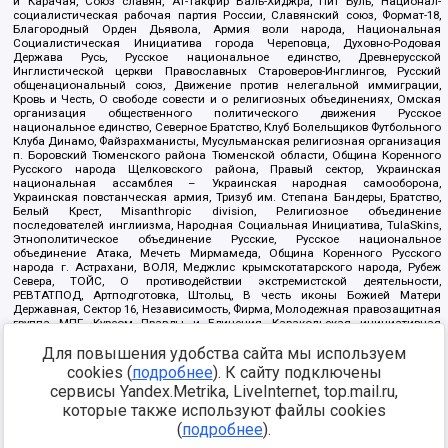
и Карачая, Союз славян, Ат-Такфир Валь-Хиджра, Пит Буль, Национал-
социалистическая рабочая партия России, Славянский союз, Формат-18,
Благородный Орден Дьявола, Армия воли народа, Национальная
Социалистическая Инициатива города Череповца, Духовно-Родовая
Держава Русь, Русское национальное единство, Древнерусской
Инглистической церкви Православных Староверов-Инглингов, Русский
общенациональный союз, Движение против нелегальной иммиграции,
Кровь и Честь, О свободе совести и о религиозных объединениях, Омская
организация общественного политического движения Русское
национальное единство, Северное Братство, Клуб Болельщиков Футбольного
Клуба Динамо, Файзрахманисты, Мусульманская религиозная организация
п. Боровский Тюменского района Тюменской области, Община Коренного
Русского народа Щелковского района, Правый сектор, Украинская
национальная ассамблея – Украинская народная самооборона,
Украинская повстанческая армия, Тризуб им. Степана Бандеры, Братство,
Белый Крест, Misanthropic division, Религиозное объединение
последователей инглиизма, Народная Социальная Инициатива, TulaSkins,
Этнополитическое объединение Русские, Русское национальное
объединение Атака, Мечеть Мирмамеда, Община Коренного Русского
народа г. Астрахани, ВОЛЯ, Меджлис крымскотатарского народа, Рубеж
Севера, ТОЙС, О противодействии экстремистской деятельности,
РЕВТАТПОД, Артподготовка, Штольц, В честь иконы Божией Матери
Державная, Сектор 16, Независимость, Фирма, Молодежная правозащитная
группа МПГ, Курсом Правды и Единения, Каракольская инициативная
группа, Автоград Крю, Союз Славянских Сил Руси, Алля-Аят,
Для повышения удобства сайта мы используем
Благотворительный пансионат Ак Умут, Русская республика Русь,
Арестантское уголовное единство, Башкорт, Нация и свобода, W.H.С., Фалунь
cookies (
подробнее
). К сайту подключены
Дафа, Иртыш Ultras, Русский Патриотический клуб-Новокузнецк/РПК,
сервисы Yandex.Metrika, LiveInternet, top.mail.ru,
Сибирский державный союз, Фонд борьбы с коррупцией, Фонд защиты прав
граждан, Штабы Навального, Совет граждан СССР Прикубанского округа г.
которые также используют файлы cookies
Краснодара
(
подробнее
).
Источник:
https://minjust.gov.ru/ru/documents/7822/
данные на