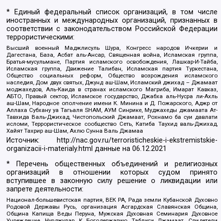
* Единый федеральный список организаций, в том числе
иностранных и международных организаций, признанных в
соответствии с законодательством Российской Федерации
террористическими:
Высший военный Маджлисуль Шура, Конгресс народов Ичкерии и
Дагестана, База, Асбат аль-Ансар, Священная война, Исламская группа,
Братья-мусульмане, Партия исламского освобождения, Лашкар-И-Тайба,
Исламская группа, Движение Талибан, Исламская партия Туркестана,
Общество социальных реформ, Общество возрождения исламского
наследия, Дом двух святых, Джунд аш-Шам, Исламский джихад – Джамаат
моджахедов, Аль-Каида в странах исламского Магриба, Имарат Кавказ,
АБТО, Правый сектор, Исламское государство, Джабха аль-Нусра ли-Ахль
аш-Шам, Народное ополчение имени К. Минина и Д. Пожарского, Аджр от
Аллаха Субхану уа Тагьаля SHAM, АУМ Синрике, Муджахеды джамаата Ат-
Тавхида Валь-Джихад, Чистопольский Джамаат, Рохнамо ба суи давлати
исломи, Террористическое сообщество Сеть, Катиба Таухид валь-Джихад,
Хайят Тахрир аш-Шам, Ахлю Сунна Валь Джамаа
Источник:
http://nac.gov.ru/terroristicheskie-i-ekstremistskie-
organizacii-i-materialy.html
данные на
06.12.2021
* Перечень общественных объединений и религиозных
организаций в отношении которых судом принято
вступившее в законную силу решение о ликвидации или
запрете деятельности:
Национал-большевистская партия, ВЕК РА, Рада земли Кубанской Духовно
Родовой Державы Русь, организация Асгардская Славянская Община,
Община Капища Веды Перуна, Мужская Духовная Семинария Духовное
Учреждение, Нурджулар, К Богодержавию, Таблиги Джамаат, Свидетели