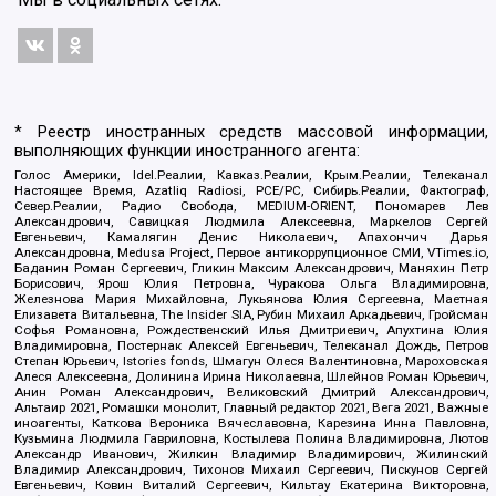
* Реестр иностранных средств массовой информации,
выполняющих функции иностранного агента:
Голос Америки, Idel.Реалии, Кавказ.Реалии, Крым.Реалии, Телеканал
Настоящее Время, Azatliq Radiosi, PCE/PC, Сибирь.Реалии, Фактограф,
Север.Реалии, Радио Свобода, MEDIUM-ORIENT, Пономарев Лев
Александрович, Савицкая Людмила Алексеевна, Маркелов Сергей
Евгеньевич, Камалягин Денис Николаевич, Апахончич Дарья
Александровна, Medusa Project, Первое антикоррупционное СМИ, VTimes.io,
Баданин Роман Сергеевич, Гликин Максим Александрович, Маняхин Петр
Борисович, Ярош Юлия Петровна, Чуракова Ольга Владимировна,
Железнова Мария Михайловна, Лукьянова Юлия Сергеевна, Маетная
Елизавета Витальевна, The Insider SIA, Рубин Михаил Аркадьевич, Гройсман
Софья Романовна, Рождественский Илья Дмитриевич, Апухтина Юлия
Владимировна, Постернак Алексей Евгеньевич, Телеканал Дождь, Петров
Степан Юрьевич, Istories fonds, Шмагун Олеся Валентиновна, Мароховская
Алеся Алексеевна, Долинина Ирина Николаевна, Шлейнов Роман Юрьевич,
Анин Роман Александрович, Великовский Дмитрий Александрович,
Альтаир 2021, Ромашки монолит, Главный редактор 2021, Вега 2021, Важные
иноагенты, Каткова Вероника Вячеславовна, Карезина Инна Павловна,
Кузьмина Людмила Гавриловна, Костылева Полина Владимировна, Лютов
Александр Иванович, Жилкин Владимир Владимирович, Жилинский
Владимир Александрович, Тихонов Михаил Сергеевич, Пискунов Сергей
Евгеньевич, Ковин Виталий Сергеевич, Кильтау Екатерина Викторовна,