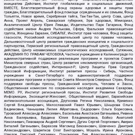
инициатив Действие, Институт глобализации и социальных движений,
ВМЕСТЕ, Благотворительный фонд охраны здоровья и защиты прав
граждан, Благотворительный фонд помощи осужденным и их семьям, Фонд
Тольятти, Новое время, Серебряная тайга, Так-Так-Так, центр Сова, центр
Анна, Проект Апрель, Самарская губерния, Эра здоровья, Мемориал,
Аналитический Центр Юрия Левады, Издательство Парк Гагарина, Фонд
содействия имени Андрея Рылькова, Сфера, Уральская правозащитная
группа, Женщины Евразии, СИБАЛЬТ, Институт прав человека, Фонд защиты
гласности, Российский исследовательский центр по правам человека,
Дальневосточный центр развития гражданских инициатив и социального
партнерства, Пермский региональный правозащитный центр, Гражданское
действие, Центр независимых социологических исследований, Сутяжник,
АКАДЕМИЯ ПО ПРАВАМ ЧЕЛОВЕКА, Частное учреждение в Калининграде по
административной поддержке реализации программ и проектов Совета
Министров северных стран, Центр развития некоммерческих организаций,
Гражданское содействие, Интернешнл-Р, Центр Защиты Прав Средств
Массовой Информации, Институт развития прессы - Сибирь, Частное
учреждение в Санкт-Петербурге по административной поддержке
реализации программ и проектов Совета Министров Северных Стран, Фонд
поддержки свободы прессы, Гражданский контроль, Человек и Закон,
Общественная комиссия по сохранению наследия академика Сахарова,
МЕМО. РУ, Институт региональной прессы, Институт Развития Свободы
Информации, Экозащита!-Женсовет, Общественный вердикт, Евразийская
антимонопольная ассоциация, Дзугкоева Регина Николаевна, Кривенко
Сергей Владимирович, Милославский Павел Юрьевич, Шнырова Ольга
Вадимовна, Чанышева Лилия Айратовна, Сидорович Ольга Борисовна,
Туровский Александр Алексеевич, Васильева Анастасия Евгеньевна, Ривина
Анна Валерьевна, Бурдина Юлия Владимировна, Бойко Анатолий
Николаевич, Пивоваров Андрей Сергеевич, Дугин Сергей Георгиевич, Аверин
Виталий Евгеньевич, Барахоев Магомед Бекханович, Шевченко Дмитрий
Александрович, Шарипков Олег Викторович, Мошель Ирина Ароновна,
Шведов Григорий Сергеевич, Пономарев Лев Александрович, Созаев