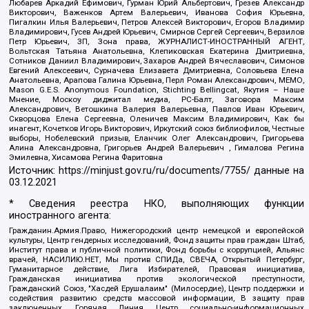
Любарев Аркадий Ефимович, Гурман Юрий Альбертович, Грезев Александр
Викторович, Важенков Артем Валерьевич, Иванова София Юрьевна,
Пигалкин Илья Валерьевич, Петров Алексей Викторович, Егоров Владимир
Владимирович, Гусев Андрей Юрьевич, Смирнов Сергей Сергеевич, Верзилов
Петр Юрьевич, ЗП, Зона права, ЖУРНАЛИСТ-ИНОСТРАННЫЙ АГЕНТ,
Вольтская Татьяна Анатольевна, Клепиковская Екатерина Дмитриевна,
Сотников Даниил Владимирович, Захаров Андрей Вячеславович, Симонов
Евгений Алексеевич, Сурначева Елизавета Дмитриевна, Соловьева Елена
Анатольевна, Арапова Галина Юрьевна, Перл Роман Александрович, МЕМО,
Mason G.E.S. Anonymous Foundation, Stichting Bellingcat, Якутия – Наше
Мнение, Москоу диджитал медиа, РС-Балт, Заговора Максим
Александрович, Ветошкина Валерия Валерьевна, Павлов Иван Юрьевич,
Скворцова Елена Сергеевна, Оленичев Максим Владимирович, Как бы
инагент, Кочетков Игорь Викторович, Иркутский союз библиофилов, Честные
выборы, Нобелевский призыв, Еланчик Олег Александрович, Григорьева
Алина Александровна, Григорьев Андрей Валерьевич , Гималова Регина
Эмилевна, Хисамова Регина Фаритовна
Источник:
https://minjust.gov.ru/ru/documents/7755/
данные на
03.12.2021
* Сведения реестра НКО, выполняющих функции
иностранного агента:
Гражданин.Армия.Право, Нижегородский центр немецкой и европейской
культуры, Центр гендерных исследований, Фонд защиты прав граждан Штаб,
Институт права и публичной политики, Фонд борьбы с коррупцией, Альянс
врачей, НАСИЛИЮ.НЕТ, Мы против СПИДа, СВЕЧА, Открытый Петербург,
Гуманитарное действие, Лига Избирателей, Правовая инициатива,
Гражданская инициатива против экологической преступности,
Гражданский Союз, "Хасдей Ерушалаим" (Милосердие), Центр поддержки и
содействия развитию средств массовой информации, В защиту прав
заключенных, Горячая Линия, Центр социально-информационных