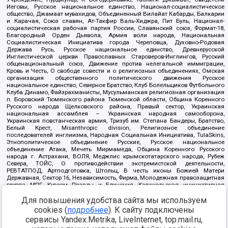
Иеговы, Русское национальное единство, Национал-социалистическое
общество, Джамаат мувахидов, Объединенный Вилайат Кабарды, Балкарии
и Карачая, Союз славян, Ат-Такфир Валь-Хиджра, Пит Буль, Национал-
социалистическая рабочая партия России, Славянский союз, Формат-18,
Благородный Орден Дьявола, Армия воли народа, Национальная
Социалистическая Инициатива города Череповца, Духовно-Родовая
Держава Русь, Русское национальное единство, Древнерусской
Инглистической церкви Православных Староверов-Инглингов, Русский
общенациональный союз, Движение против нелегальной иммиграции,
Кровь и Честь, О свободе совести и о религиозных объединениях, Омская
организация общественного политического движения Русское
национальное единство, Северное Братство, Клуб Болельщиков Футбольного
Клуба Динамо, Файзрахманисты, Мусульманская религиозная организация
п. Боровский Тюменского района Тюменской области, Община Коренного
Русского народа Щелковского района, Правый сектор, Украинская
национальная ассамблея – Украинская народная самооборона,
Украинская повстанческая армия, Тризуб им. Степана Бандеры, Братство,
Белый Крест, Misanthropic division, Религиозное объединение
последователей инглиизма, Народная Социальная Инициатива, TulaSkins,
Этнополитическое объединение Русские, Русское национальное
объединение Атака, Мечеть Мирмамеда, Община Коренного Русского
народа г. Астрахани, ВОЛЯ, Меджлис крымскотатарского народа, Рубеж
Севера, ТОЙС, О противодействии экстремистской деятельности,
РЕВТАТПОД, Артподготовка, Штольц, В честь иконы Божией Матери
Державная, Сектор 16, Независимость, Фирма, Молодежная правозащитная
группа МПГ, Курсом Правды и Единения, Каракольская инициативная
группа, Автоград Крю, Союз Славянских Сил Руси, Алля-Аят,
Для повышения удобства сайта мы используем
Благотворительный пансионат Ак Умут, Русская республика Русь,
Арестантское уголовное единство, Башкорт, Нация и свобода, W.H.С., Фалунь
cookies (
подробнее
). К сайту подключены
Дафа, Иртыш Ultras, Русский Патриотический клуб-Новокузнецк/РПК,
сервисы Yandex.Metrika, LiveInternet, top.mail.ru,
Сибирский державный союз, Фонд борьбы с коррупцией, Фонд защиты прав
граждан, Штабы Навального, Совет граждан СССР Прикубанского округа г.