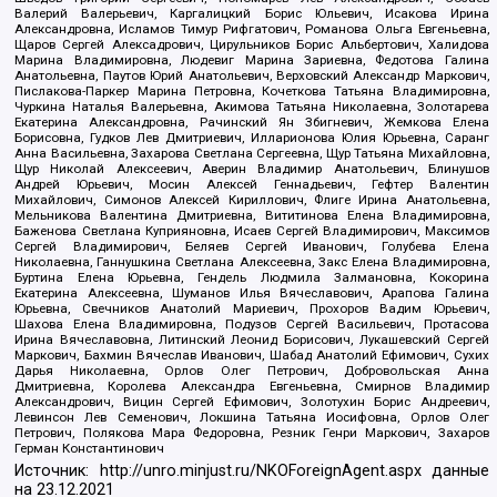
Валерий Валерьевич, Каргалицкий Борис Юльевич, Исакова Ирина
Александровна, Исламов Тимур Рифгатович, Романова Ольга Евгеньевна,
Щаров Сергей Алексадрович, Цирульников Борис Альбертович, Халидова
Марина Владимировна, Людевиг Марина Зариевна, Федотова Галина
Анатольевна, Паутов Юрий Анатольевич, Верховский Александр Маркович,
Пислакова-Паркер Марина Петровна, Кочеткова Татьяна Владимировна,
Чуркина Наталья Валерьевна, Акимова Татьяна Николаевна, Золотарева
Екатерина Александровна, Рачинский Ян Збигневич, Жемкова Елена
Борисовна, Гудков Лев Дмитриевич, Илларионова Юлия Юрьевна, Саранг
Анна Васильевна, Захарова Светлана Сергеевна, Щур Татьяна Михайловна,
Щур Николай Алексеевич, Аверин Владимир Анатольевич, Блинушов
Андрей Юрьевич, Мосин Алексей Геннадьевич, Гефтер Валентин
Михайлович, Симонов Алексей Кириллович, Флиге Ирина Анатольевна,
Мельникова Валентина Дмитриевна, Вититинова Елена Владимировна,
Баженова Светлана Куприяновна, Исаев Сергей Владимирович, Максимов
Сергей Владимирович, Беляев Сергей Иванович, Голубева Елена
Николаевна, Ганнушкина Светлана Алексеевна, Закс Елена Владимировна,
Буртина Елена Юрьевна, Гендель Людмила Залмановна, Кокорина
Екатерина Алексеевна, Шуманов Илья Вячеславович, Арапова Галина
Юрьевна, Свечников Анатолий Мариевич, Прохоров Вадим Юрьевич,
Шахова Елена Владимировна, Подузов Сергей Васильевич, Протасова
Ирина Вячеславовна, Литинский Леонид Борисович, Лукашевский Сергей
Маркович, Бахмин Вячеслав Иванович, Шабад Анатолий Ефимович, Сухих
Дарья Николаевна, Орлов Олег Петрович, Добровольская Анна
Дмитриевна, Королева Александра Евгеньевна, Смирнов Владимир
Александрович, Вицин Сергей Ефимович, Золотухин Борис Андреевич,
Левинсон Лев Семенович, Локшина Татьяна Иосифовна, Орлов Олег
Петрович, Полякова Мара Федоровна, Резник Генри Маркович, Захаров
Герман Константинович
Источник:
http://unro.minjust.ru/NKOForeignAgent.aspx
данные
на
23.12.2021