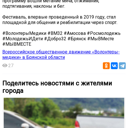
программу вошли метание мяча, отжимания,
подтягивания, наклоны и бег.
Фестиваль, впервые проведенный в 2019 году, стал
площадкой для общения и реабилитации через спорт.
#ВолонтерыМедики #ВМ32 #Амосова #Росмолодежь
#МолодежьИДети #Добро32 #Брянск #МыВМесте
#МЫВМЕСТЕ
Всероссийское общественное движение «Волонтеры-
медики» в Брянской области
27
Поделитесь новостями с жителями
города