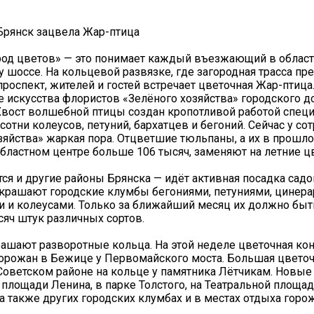
Брянск зацвела Жар-птица
род цветов» — это понимает каждый въезжающий в област
 шоссе. На кольцевой развязке, где загородная трасса пр
роспект, жителей и гостей встречает цветочная Жар-птица.
 искусства флористов «Зелёного хозяйства» городского 
Хвост волшебной птицы создан кропотливой работой специ
отни колеусов, петуний, бархатцев и бегоний. Сейчас у со
зяйства» жаркая пора. Отцветшие тюльпаны, а их в прошло
бластном центре больше 106 тысяч, заменяют на летние ц
я и другие районы Брянска — идёт активная посадка садо
рашают городские клумбы бегониями, петуниями, цинера
 и колеусами. Только за ближайший месяц их должно бы
сяч штук различных сортов.
шают разворотные кольца. На этой неделе цветочная ко
орожан в Бежице у Первомайского моста. Большая цветоч
Советском районе на кольце у памятника Лётчикам. Новы
 площади Ленина, в парке Толстого, на Театральной площад
а также других городских клумбах и в местах отдыха горож