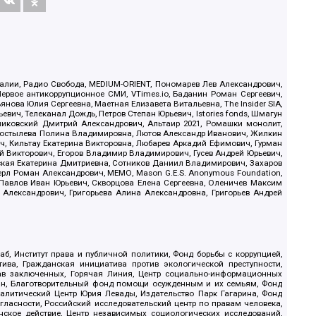
.Реалии, Радио Свобода, MEDIUM-ORIENT, Пономарев Лев Александрович,
ервое антикоррупционное СМИ, VTimes.io, Баданин Роман Сергеевич,
ова Юлия Сергеевна, Маетная Елизавета Витальевна, The Insider SIA,
ич, Телеканал Дождь, Петров Степан Юрьевич, Istories fonds, Шмагун
иковский Дмитрий Александрович, Альтаир 2021, Ромашки монолит,
, Костылева Полина Владимировна, Лютов Александр Иванович, Жилкин
, Кильтау Екатерина Викторовна, Любарев Аркадий Ефимович, Гурман
й Викторович, Егоров Владимир Владимирович, Гусев Андрей Юрьевич,
ская Екатерина Дмитриевна, Сотников Даниил Владимирович, Захаров
ерл Роман Александрович, МЕМО, Mason G.E.S. Anonymous Foundation,
, Павлов Иван Юрьевич, Скворцова Елена Сергеевна, Оленичев Максим
 Александрович, Григорьева Алина Александровна, Григорьев Андрей
б, Институт права и публичной политики, Фонд борьбы с коррупцией,
ива, Гражданская инициатива против экологической преступности,
рав заключенных, Горячая Линия, Центр социально-информационных
дан, Благотворительный фонд помощи осужденным и их семьям, Фонд
 Аналитический Центр Юрия Левады, Издательство Парк Гагарина, Фонд
гласности, Российский исследовательский центр по правам человека,
ское действие, Центр независимых социологических исследований,