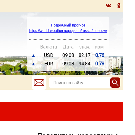
Подробный прогноз
https://world-weather.ru/pogoda/russia/moscow/
Валюта
Дата
знач.
изм.
▲
USD
09.08
82.17
0.76
▲
EUR
09.08
94.84
0.78