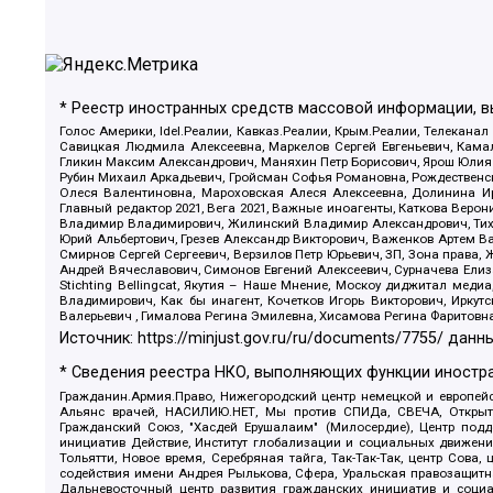
* Реестр иностранных средств массовой информации, 
Голос Америки, Idel.Реалии, Кавказ.Реалии, Крым.Реалии, Телеканал
Савицкая Людмила Алексеевна, Маркелов Сергей Евгеньевич, Камал
Гликин Максим Александрович, Маняхин Петр Борисович, Ярош Юлия П
Рубин Михаил Аркадьевич, Гройсман Софья Романовна, Рождественски
Олеся Валентиновна, Мароховская Алеся Алексеевна, Долинина И
Главный редактор 2021, Вега 2021, Важные иноагенты, Каткова Вер
Владимир Владимирович, Жилинский Владимир Александрович, Тихон
Юрий Альбертович, Грезев Александр Викторович, Важенков Артем В
Смирнов Сергей Сергеевич, Верзилов Петр Юрьевич, ЗП, Зона прав
Андрей Вячеславович, Симонов Евгений Алексеевич, Сурначева Елиз
Stichting Bellingcat, Якутия – Наше Мнение, Москоу диджитал мед
Владимирович, Как бы инагент, Кочетков Игорь Викторович, Иркут
Валерьевич , Гималова Регина Эмилевна, Хисамова Регина Фаритовн
Источник:
https://minjust.gov.ru/ru/documents/7755/
данны
* Сведения реестра НКО, выполняющих функции иностра
Гражданин.Армия.Право, Нижегородский центр немецкой и европейск
Альянс врачей, НАСИЛИЮ.НЕТ, Мы против СПИДа, СВЕЧА, Открытый
Гражданский Союз, "Хасдей Ерушалаим" (Милосердие), Центр под
инициатив Действие, Институт глобализации и социальных движен
Тольятти, Новое время, Серебряная тайга, Так-Так-Так, центр Сова
содействия имени Андрея Рылькова, Сфера, Уральская правозащитна
Дальневосточный центр развития гражданских инициатив и социа