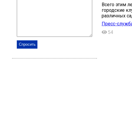
Всего этим л
городские кл
различных са
Пресс-служба
54