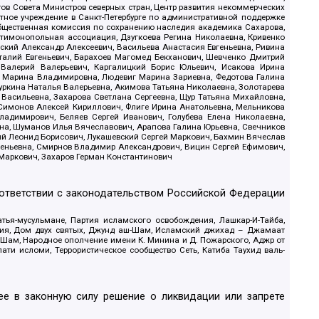
в Совета Министров северных стран, Центр развития некоммерческих
стное учреждение в Санкт-Петербурге по административной поддержке
Общественная комиссия по сохранению наследия академика Сахарова,
нтимонопольная ассоциация, Дзугкоева Регина Николаевна, Кривенко
кий Александр Алексеевич, Васильева Анастасия Евгеньевна, Ривина
италий Евгеньевич, Барахоев Магомед Бекханович, Шевченко Дмитрий
 Валерий Валерьевич, Каргалицкий Борис Юльевич, Исакова Ирина
ва Марина Владимировна, Людевиг Марина Зариевна, Федотова Галина
уркина Наталья Валерьевна, Акимова Татьяна Николаевна, Золотарева
 Васильевна, Захарова Светлана Сергеевна, Щур Татьяна Михайловна,
 Симонов Алексей Кириллович, Флиге Ирина Анатольевна, Мельникова
адимирович, Беляев Сергей Иванович, Голубева Елена Николаевна,
вна, Шуманов Илья Вячеславович, Арапова Галина Юрьевна, Свечников
ий Леонид Борисович, Лукашевский Сергей Маркович, Бахмин Вячеслав
геньевна, Смирнов Владимир Александрович, Вицин Сергей Ефимович,
 Маркович, Захаров Герман Константинович
оответствии с законодательством Российской Федерации
тья-мусульмане, Партия исламского освобождения, Лашкар-И-Тайба,
дия, Дом двух святых, Джунд аш-Шам, Исламский джихад – Джамаат
ш-Шам, Народное ополчение имени К. Минина и Д. Пожарского, Аджр от
и исломи, Террористическое сообщество Сеть, Катиба Таухид валь-
е в законную силу решение о ликвидации или запрете