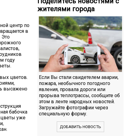
Поделитесь новостями с
жителями города
ной центр по
евращается в
 Это
дорожного
алистов,
трудников
м году
веты.
вых цветов.
Если Вы стали свидетелем аварии,
риями,
пожара, необычного погодного
ть высажено
явления, провала дороги или
прорыва теплотрассы, сообщите об
этом в ленте народных новостей.
нструкция
Загружайте фотографии через
ная бабочка
специальную форму.
е цветы уже
и,
ДОБАВИТЬ НОВОСТЬ
ан.