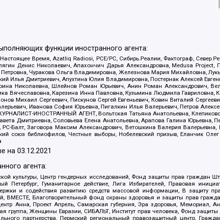
выполняющих функции иностранного агента:
 Настоящее Время, Azatliq Radiosi, PCE/PC, Сибирь.Реалии, Фактограф, Север
ягин Денис Николаевич, Апахончич Дарья Александровна, Medusa Project, П
етровна, Чуракова Ольга Владимировна, Железнова Мария Михайловна, Лукьян
й Илья Дмитриевич, Апухтина Юлия Владимировна, Постернак Алексей Евгеньев
рина Николаевна, Шлейнов Роман Юрьевич, Анин Роман Александрович, Вел
оника Вячеславовна, Карезина Инна Павловна, Кузьмина Людмила Гавриловна
ов Михаил Сергеевич, Пискунов Сергей Евгеньевич, Ковин Виталий Сергеевич
алерьевич, Иванова София Юрьевна, Пигалкин Илья Валерьевич, Петров Алексе
а, ЖУРНАЛИСТ-ИНОСТРАННЫЙ АГЕНТ, Вольтская Татьяна Анатольевна, Клепиков
авета Дмитриевна, Соловьева Елена Анатольевна, Арапова Галина Юрьевна, П
иа, РС-Балт, Заговора Максим Александрович, Ветошкина Валерия Валерьевна
ский союз библиофилов, Честные выборы, Нобелевский призыв, Еланчик Олег
а
е на
03.12.2021
нного агента:
ой культуры, Центр гендерных исследований, Фонд защиты прав граждан Шта
 Петербург, Гуманитарное действие, Лига Избирателей, Правовая инициат
держки и содействия развитию средств массовой информации, В защиту п
ий, ВМЕСТЕ, Благотворительный фонд охраны здоровья и защиты прав граж
, центр Анна, Проект Апрель, Самарская губерния, Эра здоровья, Мемориал,
я группа, Женщины Евразии, СИБАЛЬТ, Институт прав человека, Фонд защиты 
льного партнерства, Пермский региональный правозащитный центр, Граждан