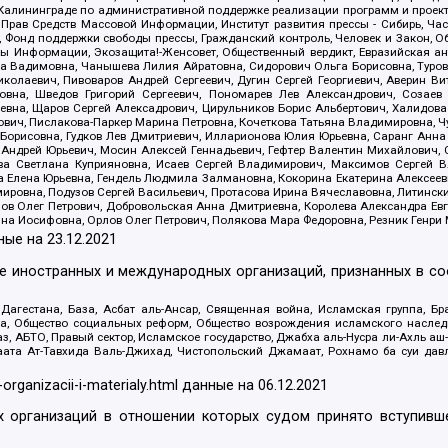
лининграде по административной поддержке реализации программ и проекто
 Прав Средств Массовой Информации, Институт развития прессы - Сибирь, Ча
, Фонд поддержки свободы прессы, Гражданский контроль, Человек и Закон, 
оды Информации, Экозащита!-Женсовет, Общественный вердикт, Евразийская а
 Вадимовна, Чанышева Лилия Айратовна, Сидорович Ольга Борисовна, Туровс
олаевич, Пивоваров Андрей Сергеевич, Дугин Сергей Георгиевич, Аверин В
вна, Шведов Григорий Сергеевич, Пономарев Лев Александрович, Созаев
евна, Щаров Сергей Алексадрович, Цирульников Борис Альбертович, Халидо
ович, Пислакова-Паркер Марина Петровна, Кочеткова Татьяна Владимировна, Ч
Борисовна, Гудков Лев Дмитриевич, Илларионова Юлия Юрьевна, Саранг Анна
Андрей Юрьевич, Мосин Алексей Геннадьевич, Гефтер Валентин Михайлович,
а Светлана Куприяновна, Исаев Сергей Владимирович, Максимов Сергей Вл
а Елена Юрьевна, Гендель Людмила Залмановна, Кокорина Екатерина Алексее
ровна, Подузов Сергей Васильевич, Протасова Ирина Вячеславовна, Литинск
ов Олег Петрович, Добровольская Анна Дмитриевна, Королева Александра Ев
яна Иосифовна, Орлов Олег Петрович, Полякова Мара Федоровна, Резник Генри
ные на
23.12.2021
ле иностранных и международных организаций, признанных в с
гестана, База, Асбат аль-Ансар, Священная война, Исламская группа, Бра
ана, Общество социальных реформ, Общество возрождения исламского насле
з, АБТО, Правый сектор, Исламское государство, Джабха аль-Нусра ли-Ахль а
та Ат-Тавхида Валь-Джихад, Чистопольский Джамаат, Рохнамо ба суи давлат
-organizacii-i-materialy.html
данные на
06.12.2021
 организаций в отношении которых судом принято вступивше