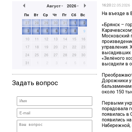
Август
2026
16:20
22.05.2026
На въезде в 
Пн
Вт
Ср
Чт
Пт
Сб
Вс
27
28
29
30
31
1
2
«Брянск – го
Карачевскому
3
4
5
6
7
8
9
Московский п
10
11
12
13
14
15
16
произведение
управления. 
17
18
19
20
21
22
23
высадивших с
24
25
26
27
28
29
30
«Зелёного хо
31
1
2
3
4
5
6
высадили в о
Преображаютс
Дорожники ук
Задать вопрос
бальзаминами
около 150 ты
Первыми укра
порадовала г
появилась в 
появились на
Набережной, 