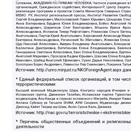
Сутяжник, АКАДЕМИЯ ПО ПРАВАМ ЧЕЛОВЕКА, Частное учреждение в Ка
организаций, Гражданское содействие, Интернешнл-Р, Центр Защиты
реализации программ и проектов Совета Министров Северных Стран
МЕМО. РУ, Институт региональной прессы, Институт Развития Своб
Сергей Владимирович, Милославский Павел Юрьевич, Шнырова Ольга
Анна Валерьевна, Бурдина Юлия Владимировна, Бойко Анатолий Ник
Александрович, Шарипков Олег Викторович, Мошель Ирина Ароно
Александровна, Исламов Тимур Рифгатович, Романова Ольга Евгень
Анатольевна, Паутов Юрий Анатольевич, Верховский Александр Марк
Екатерина Александровна, Рачинский Ян Збигневич, Жемкова Елена 
Щур Николай Алексеевич, Аверин Владимир Анатольевич, Блинушов 
Валентина Дмитриевна, Вититинова Елена Владимировна, Баженов
Ганнушкина Светлана Алексеевна, Закс Елена Владимировна, Буртин
Анатолий Мариевич, Прохоров Вадим Юрьевич, Шахова Елена Владими
Иванович, Шабад Анатолий Ефимович, Сухих Дарья Николаевна, Орл
Золотухин Борис Андреевич, Левинсон Лев Семенович, Локшина Тать
Источник:
http://unro.minjust.ru/NKOForeignAgent.aspx
дан
* Единый федеральный список организаций, в том чис
террористическими:
Высший военный Маджлисуль Шура, Конгресс народов Ичкерии и Да
Исламская группа, Движение Талибан, Исламская партия Туркест
моджахедов, Аль-Каида в странах исламского Магриба, Имарат Кавка
Аллаха Субхану уа Тагьаля SHAM, АУМ Синрике, Муджахеды джамаа
Джихад, Хайят Тахрир аш-Шам, Ахлю Сунна Валь Джамаа
Источник:
http://nac.gov.ru/terroristicheskie-i-ekstremistskie
* Перечень общественных объединений и религиозных
деятельности: