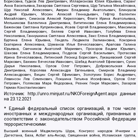
Борисовна, Гудков Лев Дмитриевич, Илларионова Юлия Юрьевна, Саранг
Анна Васильевна, Захарова Светлана Сергеевна, Щур Татьяна Михайловна,
Щур Николай Алексеевич, Аверин Владимир Анатольевич, Блинушов
Андрей Юрьевич, Мосин Алексей Геннадьевич, Гефтер Валентин
Михайлович, Симонов Алексей Кириллович, Флиге Ирина Анатольевна,
Мельникова Валентина Дмитриевна, Вититинова Елена Владимировна,
Баженова Светлана Куприяновна, Исаев Сергей Владимирович, Максимов
Сергей Владимирович, Беляев Сергей Иванович, Голубева Елена
Николаевна, Ганнушкина Светлана Алексеевна, Закс Елена Владимировна,
Буртина Елена Юрьевна, Гендель Людмила Залмановна, Кокорина
Екатерина Алексеевна, Шуманов Илья Вячеславович, Арапова Галина
Юрьевна, Свечников Анатолий Мариевич, Прохоров Вадим Юрьевич,
Шахова Елена Владимировна, Подузов Сергей Васильевич, Протасова
Ирина Вячеславовна, Литинский Леонид Борисович, Лукашевский Сергей
Маркович, Бахмин Вячеслав Иванович, Шабад Анатолий Ефимович, Сухих
Дарья Николаевна, Орлов Олег Петрович, Добровольская Анна
Дмитриевна, Королева Александра Евгеньевна, Смирнов Владимир
Александрович, Вицин Сергей Ефимович, Золотухин Борис Андреевич,
Левинсон Лев Семенович, Локшина Татьяна Иосифовна, Орлов Олег
Петрович, Полякова Мара Федоровна, Резник Генри Маркович, Захаров
Герман Константинович
Источник:
http://unro.minjust.ru/NKOForeignAgent.aspx
данные
на
23.12.2021
* Единый федеральный список организаций, в том числе
иностранных и международных организаций, признанных в
соответствии с законодательством Российской Федерации
террористическими:
Высший военный Маджлисуль Шура, Конгресс народов Ичкерии и
Дагестана, База, Асбат аль-Ансар, Священная война, Исламская группа,