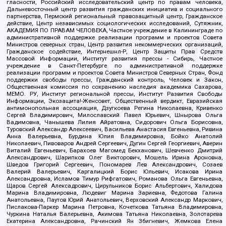
гласности, Российский исследовательский центр по правам человека,
Дальневосточный центр развития гражданских инициатив и социального
партнерства, Пермский региональный правозащитный центр, Гражданское
действие, Центр независимых социологических исследований, Сутяжник,
АКАДЕМИЯ ПО ПРАВАМ ЧЕЛОВЕКА, Частное учреждение в Калининграде по
административной поддержке реализации программ и проектов Совета
Министров северных стран, Центр развития некоммерческих организаций,
Гражданское содействие, Интернешнл-Р, Центр Защиты Прав Средств
Массовой Информации, Институт развития прессы - Сибирь, Частное
учреждение в Санкт-Петербурге по административной поддержке
реализации программ и проектов Совета Министров Северных Стран, Фонд
поддержки свободы прессы, Гражданский контроль, Человек и Закон,
Общественная комиссия по сохранению наследия академика Сахарова,
МЕМО. РУ, Институт региональной прессы, Институт Развития Свободы
Информации, Экозащита!-Женсовет, Общественный вердикт, Евразийская
антимонопольная ассоциация, Дзугкоева Регина Николаевна, Кривенко
Сергей Владимирович, Милославский Павел Юрьевич, Шнырова Ольга
Вадимовна, Чанышева Лилия Айратовна, Сидорович Ольга Борисовна,
Туровский Александр Алексеевич, Васильева Анастасия Евгеньевна, Ривина
Анна Валерьевна, Бурдина Юлия Владимировна, Бойко Анатолий
Николаевич, Пивоваров Андрей Сергеевич, Дугин Сергей Георгиевич, Аверин
Виталий Евгеньевич, Барахоев Магомед Бекханович, Шевченко Дмитрий
Александрович, Шарипков Олег Викторович, Мошель Ирина Ароновна,
Шведов Григорий Сергеевич, Пономарев Лев Александрович, Созаев
Валерий Валерьевич, Каргалицкий Борис Юльевич, Исакова Ирина
Александровна, Исламов Тимур Рифгатович, Романова Ольга Евгеньевна,
Щаров Сергей Алексадрович, Цирульников Борис Альбертович, Халидова
Марина Владимировна, Людевиг Марина Зариевна, Федотова Галина
Анатольевна, Паутов Юрий Анатольевич, Верховский Александр Маркович,
Пислакова-Паркер Марина Петровна, Кочеткова Татьяна Владимировна,
Чуркина Наталья Валерьевна, Акимова Татьяна Николаевна, Золотарева
Екатерина Александровна, Рачинский Ян Збигневич, Жемкова Елена