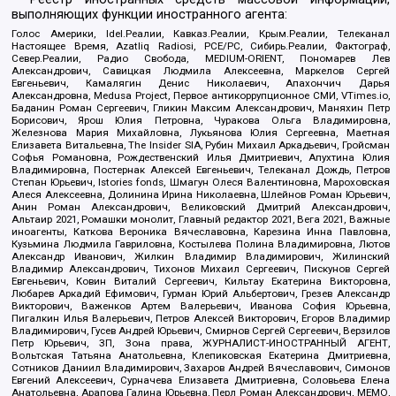
выполняющих функции иностранного агента:
Голос Америки, Idel.Реалии, Кавказ.Реалии, Крым.Реалии, Телеканал
Настоящее Время, Azatliq Radiosi, PCE/PC, Сибирь.Реалии, Фактограф,
Север.Реалии, Радио Свобода, MEDIUM-ORIENT, Пономарев Лев
Александрович, Савицкая Людмила Алексеевна, Маркелов Сергей
Евгеньевич, Камалягин Денис Николаевич, Апахончич Дарья
Александровна, Medusa Project, Первое антикоррупционное СМИ, VTimes.io,
Баданин Роман Сергеевич, Гликин Максим Александрович, Маняхин Петр
Борисович, Ярош Юлия Петровна, Чуракова Ольга Владимировна,
Железнова Мария Михайловна, Лукьянова Юлия Сергеевна, Маетная
Елизавета Витальевна, The Insider SIA, Рубин Михаил Аркадьевич, Гройсман
Софья Романовна, Рождественский Илья Дмитриевич, Апухтина Юлия
Владимировна, Постернак Алексей Евгеньевич, Телеканал Дождь, Петров
Степан Юрьевич, Istories fonds, Шмагун Олеся Валентиновна, Мароховская
Алеся Алексеевна, Долинина Ирина Николаевна, Шлейнов Роман Юрьевич,
Анин Роман Александрович, Великовский Дмитрий Александрович,
Альтаир 2021, Ромашки монолит, Главный редактор 2021, Вега 2021, Важные
иноагенты, Каткова Вероника Вячеславовна, Карезина Инна Павловна,
Кузьмина Людмила Гавриловна, Костылева Полина Владимировна, Лютов
Александр Иванович, Жилкин Владимир Владимирович, Жилинский
Владимир Александрович, Тихонов Михаил Сергеевич, Пискунов Сергей
Евгеньевич, Ковин Виталий Сергеевич, Кильтау Екатерина Викторовна,
Любарев Аркадий Ефимович, Гурман Юрий Альбертович, Грезев Александр
Викторович, Важенков Артем Валерьевич, Иванова София Юрьевна,
Пигалкин Илья Валерьевич, Петров Алексей Викторович, Егоров Владимир
Владимирович, Гусев Андрей Юрьевич, Смирнов Сергей Сергеевич, Верзилов
Петр Юрьевич, ЗП, Зона права, ЖУРНАЛИСТ-ИНОСТРАННЫЙ АГЕНТ,
Вольтская Татьяна Анатольевна, Клепиковская Екатерина Дмитриевна,
Сотников Даниил Владимирович, Захаров Андрей Вячеславович, Симонов
Евгений Алексеевич, Сурначева Елизавета Дмитриевна, Соловьева Елена
Анатольевна, Арапова Галина Юрьевна, Перл Роман Александрович, МЕМО,