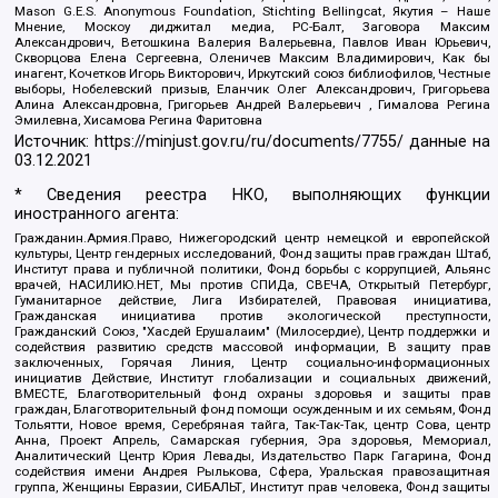
Mason G.E.S. Anonymous Foundation, Stichting Bellingcat, Якутия – Наше
Мнение, Москоу диджитал медиа, РС-Балт, Заговора Максим
Александрович, Ветошкина Валерия Валерьевна, Павлов Иван Юрьевич,
Скворцова Елена Сергеевна, Оленичев Максим Владимирович, Как бы
инагент, Кочетков Игорь Викторович, Иркутский союз библиофилов, Честные
выборы, Нобелевский призыв, Еланчик Олег Александрович, Григорьева
Алина Александровна, Григорьев Андрей Валерьевич , Гималова Регина
Эмилевна, Хисамова Регина Фаритовна
Источник:
https://minjust.gov.ru/ru/documents/7755/
данные на
03.12.2021
* Сведения реестра НКО, выполняющих функции
иностранного агента:
Гражданин.Армия.Право, Нижегородский центр немецкой и европейской
культуры, Центр гендерных исследований, Фонд защиты прав граждан Штаб,
Институт права и публичной политики, Фонд борьбы с коррупцией, Альянс
врачей, НАСИЛИЮ.НЕТ, Мы против СПИДа, СВЕЧА, Открытый Петербург,
Гуманитарное действие, Лига Избирателей, Правовая инициатива,
Гражданская инициатива против экологической преступности,
Гражданский Союз, "Хасдей Ерушалаим" (Милосердие), Центр поддержки и
содействия развитию средств массовой информации, В защиту прав
заключенных, Горячая Линия, Центр социально-информационных
инициатив Действие, Институт глобализации и социальных движений,
ВМЕСТЕ, Благотворительный фонд охраны здоровья и защиты прав
граждан, Благотворительный фонд помощи осужденным и их семьям, Фонд
Тольятти, Новое время, Серебряная тайга, Так-Так-Так, центр Сова, центр
Анна, Проект Апрель, Самарская губерния, Эра здоровья, Мемориал,
Аналитический Центр Юрия Левады, Издательство Парк Гагарина, Фонд
содействия имени Андрея Рылькова, Сфера, Уральская правозащитная
группа, Женщины Евразии, СИБАЛЬТ, Институт прав человека, Фонд защиты