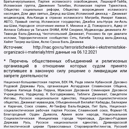
Братья-мусульмане, Партия исламского освобождения, Лашкар-И-Тайба,
Исламская группа, Движение Талибан, Исламская партия Туркестана,
Общество социальных реформ, Общество возрождения исламского
наследия, Дом двух святых, Джунд аш-Шам, Исламский джихад – Джамаат
моджахедов, Аль-Каида в странах исламского Магриба, Имарат Кавказ,
АБТО, Правый сектор, Исламское государство, Джабха аль-Нусра ли-Ахль
аш-Шам, Народное ополчение имени К. Минина и Д. Пожарского, Аджр от
Аллаха Субхану уа Тагьаля SHAM, АУМ Синрике, Муджахеды джамаата Ат-
Тавхида Валь-Джихад, Чистопольский Джамаат, Рохнамо ба суи давлати
исломи, Террористическое сообщество Сеть, Катиба Таухид валь-Джихад,
Хайят Тахрир аш-Шам, Ахлю Сунна Валь Джамаа
Источник:
http://nac.gov.ru/terroristicheskie-i-ekstremistskie-
organizacii-i-materialy.html
данные на
06.12.2021
* Перечень общественных объединений и религиозных
организаций в отношении которых судом принято
вступившее в законную силу решение о ликвидации или
запрете деятельности:
Национал-большевистская партия, ВЕК РА, Рада земли Кубанской Духовно
Родовой Державы Русь, организация Асгардская Славянская Община,
Община Капища Веды Перуна, Мужская Духовная Семинария Духовное
Учреждение, Нурджулар, К Богодержавию, Таблиги Джамаат, Свидетели
Иеговы, Русское национальное единство, Национал-социалистическое
общество, Джамаат мувахидов, Объединенный Вилайат Кабарды, Балкарии
и Карачая, Союз славян, Ат-Такфир Валь-Хиджра, Пит Буль, Национал-
социалистическая рабочая партия России, Славянский союз, Формат-18,
Благородный Орден Дьявола, Армия воли народа, Национальная
Социалистическая Инициатива города Череповца, Духовно-Родовая
Держава Русь, Русское национальное единство, Древнерусской
Инглистической церкви Православных Староверов-Инглингов, Русский