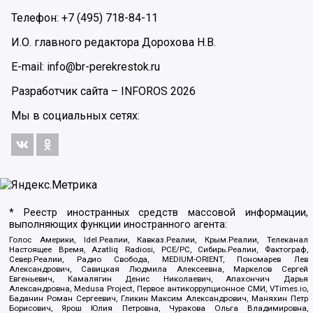
Телефон: +7 (495) 718-84-11
И.О. главного редактора Дорохова Н.В.
E-mail: info@br-perekrestok.ru
Разработчик сайта –
INFOROS
2026
Мы в социальных сетях:
* Реестр иностранных средств массовой информации,
выполняющих функции иностранного агента:
Голос Америки, Idel.Реалии, Кавказ.Реалии, Крым.Реалии, Телеканал
Настоящее Время, Azatliq Radiosi, PCE/PC, Сибирь.Реалии, Фактограф,
Север.Реалии, Радио Свобода, MEDIUM-ORIENT, Пономарев Лев
Александрович, Савицкая Людмила Алексеевна, Маркелов Сергей
Евгеньевич, Камалягин Денис Николаевич, Апахончич Дарья
Александровна, Medusa Project, Первое антикоррупционное СМИ, VTimes.io,
Баданин Роман Сергеевич, Гликин Максим Александрович, Маняхин Петр
Борисович, Ярош Юлия Петровна, Чуракова Ольга Владимировна,