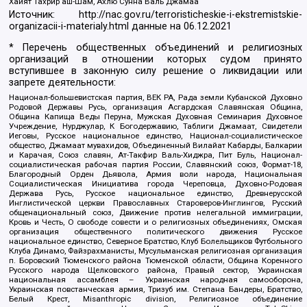
Хайят Тахрир аш-Шам, Ахлю Сунна Валь Джамаа
Источник:
http://nac.gov.ru/terroristicheskie-i-ekstremistskie-
organizacii-i-materialy.html
данные на
06.12.2021
* Перечень общественных объединений и религиозных
организаций в отношении которых судом принято
вступившее в законную силу решение о ликвидации или
запрете деятельности:
Национал-большевистская партия, ВЕК РА, Рада земли Кубанской Духовно
Родовой Державы Русь, организация Асгардская Славянская Община,
Община Капища Веды Перуна, Мужская Духовная Семинария Духовное
Учреждение, Нурджулар, К Богодержавию, Таблиги Джамаат, Свидетели
Иеговы, Русское национальное единство, Национал-социалистическое
общество, Джамаат мувахидов, Объединенный Вилайат Кабарды, Балкарии
и Карачая, Союз славян, Ат-Такфир Валь-Хиджра, Пит Буль, Национал-
социалистическая рабочая партия России, Славянский союз, Формат-18,
Благородный Орден Дьявола, Армия воли народа, Национальная
Социалистическая Инициатива города Череповца, Духовно-Родовая
Держава Русь, Русское национальное единство, Древнерусской
Инглистической церкви Православных Староверов-Инглингов, Русский
общенациональный союз, Движение против нелегальной иммиграции,
Кровь и Честь, О свободе совести и о религиозных объединениях, Омская
организация общественного политического движения Русское
национальное единство, Северное Братство, Клуб Болельщиков Футбольного
Клуба Динамо, Файзрахманисты, Мусульманская религиозная организация
п. Боровский Тюменского района Тюменской области, Община Коренного
Русского народа Щелковского района, Правый сектор, Украинская
национальная ассамблея – Украинская народная самооборона,
Украинская повстанческая армия, Тризуб им. Степана Бандеры, Братство,
Белый Крест, Misanthropic division, Религиозное объединение