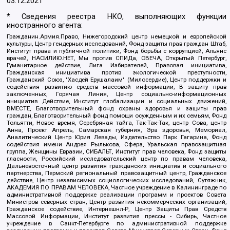
03.12.2021
* Сведения реестра НКО, выполняющих функции
иностранного агента:
Гражданин.Армия.Право, Нижегородский центр немецкой и европейской
культуры, Центр гендерных исследований, Фонд защиты прав граждан Штаб,
Институт права и публичной политики, Фонд борьбы с коррупцией, Альянс
врачей, НАСИЛИЮ.НЕТ, Мы против СПИДа, СВЕЧА, Открытый Петербург,
Гуманитарное действие, Лига Избирателей, Правовая инициатива,
Гражданская инициатива против экологической преступности,
Гражданский Союз, "Хасдей Ерушалаим" (Милосердие), Центр поддержки и
содействия развитию средств массовой информации, В защиту прав
заключенных, Горячая Линия, Центр социально-информационных
инициатив Действие, Институт глобализации и социальных движений,
ВМЕСТЕ, Благотворительный фонд охраны здоровья и защиты прав
граждан, Благотворительный фонд помощи осужденным и их семьям, Фонд
Тольятти, Новое время, Серебряная тайга, Так-Так-Так, центр Сова, центр
Анна, Проект Апрель, Самарская губерния, Эра здоровья, Мемориал,
Аналитический Центр Юрия Левады, Издательство Парк Гагарина, Фонд
содействия имени Андрея Рылькова, Сфера, Уральская правозащитная
группа, Женщины Евразии, СИБАЛЬТ, Институт прав человека, Фонд защиты
гласности, Российский исследовательский центр по правам человека,
Дальневосточный центр развития гражданских инициатив и социального
партнерства, Пермский региональный правозащитный центр, Гражданское
действие, Центр независимых социологических исследований, Сутяжник,
АКАДЕМИЯ ПО ПРАВАМ ЧЕЛОВЕКА, Частное учреждение в Калининграде по
административной поддержке реализации программ и проектов Совета
Министров северных стран, Центр развития некоммерческих организаций,
Гражданское содействие, Интернешнл-Р, Центр Защиты Прав Средств
Массовой Информации, Институт развития прессы - Сибирь, Частное
учреждение в Санкт-Петербурге по административной поддержке