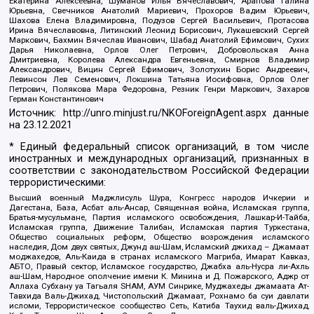
Екатерина Алексеевна, Шуманов Илья Вячеславович, Арапова Галина
Юрьевна, Свечников Анатолий Мариевич, Прохоров Вадим Юрьевич,
Шахова Елена Владимировна, Подузов Сергей Васильевич, Протасова
Ирина Вячеславовна, Литинский Леонид Борисович, Лукашевский Сергей
Маркович, Бахмин Вячеслав Иванович, Шабад Анатолий Ефимович, Сухих
Дарья Николаевна, Орлов Олег Петрович, Добровольская Анна
Дмитриевна, Королева Александра Евгеньевна, Смирнов Владимир
Александрович, Вицин Сергей Ефимович, Золотухин Борис Андреевич,
Левинсон Лев Семенович, Локшина Татьяна Иосифовна, Орлов Олег
Петрович, Полякова Мара Федоровна, Резник Генри Маркович, Захаров
Герман Константинович
Источник:
http://unro.minjust.ru/NKOForeignAgent.aspx
данные
на
23.12.2021
* Единый федеральный список организаций, в том числе
иностранных и международных организаций, признанных в
соответствии с законодательством Российской Федерации
террористическими:
Высший военный Маджлисуль Шура, Конгресс народов Ичкерии и
Дагестана, База, Асбат аль-Ансар, Священная война, Исламская группа,
Братья-мусульмане, Партия исламского освобождения, Лашкар-И-Тайба,
Исламская группа, Движение Талибан, Исламская партия Туркестана,
Общество социальных реформ, Общество возрождения исламского
наследия, Дом двух святых, Джунд аш-Шам, Исламский джихад – Джамаат
моджахедов, Аль-Каида в странах исламского Магриба, Имарат Кавказ,
АБТО, Правый сектор, Исламское государство, Джабха аль-Нусра ли-Ахль
аш-Шам, Народное ополчение имени К. Минина и Д. Пожарского, Аджр от
Аллаха Субхану уа Тагьаля SHAM, АУМ Синрике, Муджахеды джамаата Ат-
Тавхида Валь-Джихад, Чистопольский Джамаат, Рохнамо ба суи давлати
исломи, Террористическое сообщество Сеть, Катиба Таухид валь-Джихад,