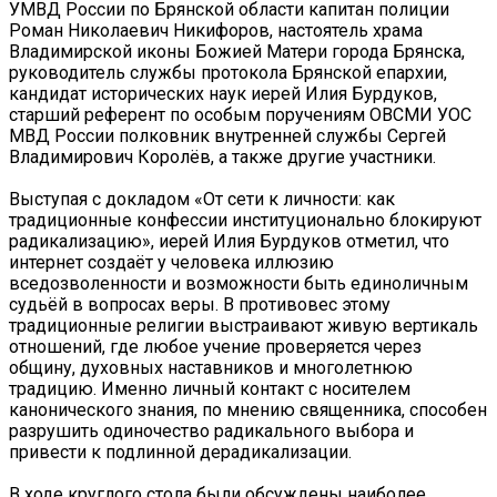
УМВД России по Брянской области капитан полиции
Роман Николаевич Никифоров, настоятель храма
Владимирской иконы Божией Матери города Брянска,
руководитель службы протокола Брянской епархии,
кандидат исторических наук иерей Илия Бурдуков,
старший референт по особым поручениям ОВСМИ УОС
МВД России полковник внутренней службы Сергей
Владимирович Королёв, а также другие участники.
Выступая с докладом «От сети к личности: как
традиционные конфессии институционально блокируют
радикализацию», иерей Илия Бурдуков отметил, что
интернет создаёт у человека иллюзию
вседозволенности и возможности быть единоличным
судьёй в вопросах веры. В противовес этому
традиционные религии выстраивают живую вертикаль
отношений, где любое учение проверяется через
общину, духовных наставников и многолетнюю
традицию. Именно личный контакт с носителем
канонического знания, по мнению священника, способен
разрушить одиночество радикального выбора и
привести к подлинной дерадикализации.
В ходе круглого стола были обсуждены наиболее