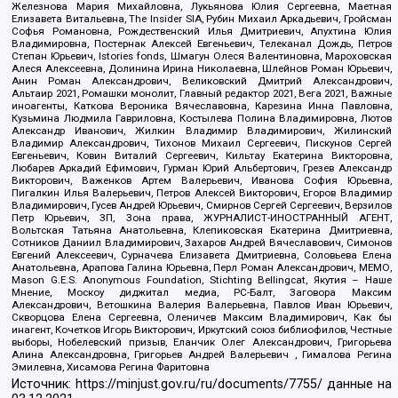
Железнова Мария Михайловна, Лукьянова Юлия Сергеевна, Маетная
Елизавета Витальевна, The Insider SIA, Рубин Михаил Аркадьевич, Гройсман
Софья Романовна, Рождественский Илья Дмитриевич, Апухтина Юлия
Владимировна, Постернак Алексей Евгеньевич, Телеканал Дождь, Петров
Степан Юрьевич, Istories fonds, Шмагун Олеся Валентиновна, Мароховская
Алеся Алексеевна, Долинина Ирина Николаевна, Шлейнов Роман Юрьевич,
Анин Роман Александрович, Великовский Дмитрий Александрович,
Альтаир 2021, Ромашки монолит, Главный редактор 2021, Вега 2021, Важные
иноагенты, Каткова Вероника Вячеславовна, Карезина Инна Павловна,
Кузьмина Людмила Гавриловна, Костылева Полина Владимировна, Лютов
Александр Иванович, Жилкин Владимир Владимирович, Жилинский
Владимир Александрович, Тихонов Михаил Сергеевич, Пискунов Сергей
Евгеньевич, Ковин Виталий Сергеевич, Кильтау Екатерина Викторовна,
Любарев Аркадий Ефимович, Гурман Юрий Альбертович, Грезев Александр
Викторович, Важенков Артем Валерьевич, Иванова София Юрьевна,
Пигалкин Илья Валерьевич, Петров Алексей Викторович, Егоров Владимир
Владимирович, Гусев Андрей Юрьевич, Смирнов Сергей Сергеевич, Верзилов
Петр Юрьевич, ЗП, Зона права, ЖУРНАЛИСТ-ИНОСТРАННЫЙ АГЕНТ,
Вольтская Татьяна Анатольевна, Клепиковская Екатерина Дмитриевна,
Сотников Даниил Владимирович, Захаров Андрей Вячеславович, Симонов
Евгений Алексеевич, Сурначева Елизавета Дмитриевна, Соловьева Елена
Анатольевна, Арапова Галина Юрьевна, Перл Роман Александрович, МЕМО,
Mason G.E.S. Anonymous Foundation, Stichting Bellingcat, Якутия – Наше
Мнение, Москоу диджитал медиа, РС-Балт, Заговора Максим
Александрович, Ветошкина Валерия Валерьевна, Павлов Иван Юрьевич,
Скворцова Елена Сергеевна, Оленичев Максим Владимирович, Как бы
инагент, Кочетков Игорь Викторович, Иркутский союз библиофилов, Честные
выборы, Нобелевский призыв, Еланчик Олег Александрович, Григорьева
Алина Александровна, Григорьев Андрей Валерьевич , Гималова Регина
Эмилевна, Хисамова Регина Фаритовна
Источник:
https://minjust.gov.ru/ru/documents/7755/
данные на