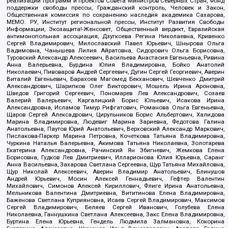
реализации программ и проектов Совета Министров Северных Стран, Фонд
поддержки свободы прессы, Гражданский контроль, Человек и Закон,
Общественная комиссия по сохранению наследия академика Сахарова,
МЕМО. РУ, Институт региональной прессы, Институт Развития Свободы
Информации, Экозащита!-Женсовет, Общественный вердикт, Евразийская
антимонопольная ассоциация, Дзугкоева Регина Николаевна, Кривенко
Сергей Владимирович, Милославский Павел Юрьевич, Шнырова Ольга
Вадимовна, Чанышева Лилия Айратовна, Сидорович Ольга Борисовна,
Туровский Александр Алексеевич, Васильева Анастасия Евгеньевна, Ривина
Анна Валерьевна, Бурдина Юлия Владимировна, Бойко Анатолий
Николаевич, Пивоваров Андрей Сергеевич, Дугин Сергей Георгиевич, Аверин
Виталий Евгеньевич, Барахоев Магомед Бекханович, Шевченко Дмитрий
Александрович, Шарипков Олег Викторович, Мошель Ирина Ароновна,
Шведов Григорий Сергеевич, Пономарев Лев Александрович, Созаев
Валерий Валерьевич, Каргалицкий Борис Юльевич, Исакова Ирина
Александровна, Исламов Тимур Рифгатович, Романова Ольга Евгеньевна,
Щаров Сергей Алексадрович, Цирульников Борис Альбертович, Халидова
Марина Владимировна, Людевиг Марина Зариевна, Федотова Галина
Анатольевна, Паутов Юрий Анатольевич, Верховский Александр Маркович,
Пислакова-Паркер Марина Петровна, Кочеткова Татьяна Владимировна,
Чуркина Наталья Валерьевна, Акимова Татьяна Николаевна, Золотарева
Екатерина Александровна, Рачинский Ян Збигневич, Жемкова Елена
Борисовна, Гудков Лев Дмитриевич, Илларионова Юлия Юрьевна, Саранг
Анна Васильевна, Захарова Светлана Сергеевна, Щур Татьяна Михайловна,
Щур Николай Алексеевич, Аверин Владимир Анатольевич, Блинушов
Андрей Юрьевич, Мосин Алексей Геннадьевич, Гефтер Валентин
Михайлович, Симонов Алексей Кириллович, Флиге Ирина Анатольевна,
Мельникова Валентина Дмитриевна, Вититинова Елена Владимировна,
Баженова Светлана Куприяновна, Исаев Сергей Владимирович, Максимов
Сергей Владимирович, Беляев Сергей Иванович, Голубева Елена
Николаевна, Ганнушкина Светлана Алексеевна, Закс Елена Владимировна,
Буртина Елена Юрьевна, Гендель Людмила Залмановна, Кокорина