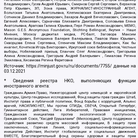
Владимирович, Гусев Андрей Юрьевич, Смирнов Сергей Сергеевич, Верзилов
Петр Юрьевич, ЗП, Зона права, ЖУРНАЛИСТ-ИНОСТРАННЫЙ АГЕНТ,
Вольтская Татьяна Анатольевна, Клепиковская Екатерина Дмитриевна,
Сотников Даниил Владимирович, Захаров Андрей Вячеславович, Симонов
Евгений Алексеевич, Сурначева Елизавета Дмитриевна, Соловьева Елена
Анатольевна, Арапова Галина Юрьевна, Перл Роман Александрович, МЕМО,
Mason G.E.S. Anonymous Foundation, Stichting Bellingcat, Якутия – Наше
Мнение, Москоу диджитал медиа, РС-Балт, Заговора Максим
Александрович, Ветошкина Валерия Валерьевна, Павлов Иван Юрьевич,
Скворцова Елена Сергеевна, Оленичев Максим Владимирович, Как бы
инагент, Кочетков Игорь Викторович, Иркутский союз библиофилов, Честные
выборы, Нобелевский призыв, Еланчик Олег Александрович, Григорьева
Алина Александровна, Григорьев Андрей Валерьевич , Гималова Регина
Эмилевна, Хисамова Регина Фаритовна
Источник:
https://minjust.gov.ru/ru/documents/7755/
данные на
03.12.2021
* Сведения реестра НКО, выполняющих функции
иностранного агента:
Гражданин.Армия.Право, Нижегородский центр немецкой и европейской
культуры, Центр гендерных исследований, Фонд защиты прав граждан Штаб,
Институт права и публичной политики, Фонд борьбы с коррупцией, Альянс
врачей, НАСИЛИЮ.НЕТ, Мы против СПИДа, СВЕЧА, Открытый Петербург,
Гуманитарное действие, Лига Избирателей, Правовая инициатива,
Гражданская инициатива против экологической преступности,
Гражданский Союз, "Хасдей Ерушалаим" (Милосердие), Центр поддержки и
содействия развитию средств массовой информации, В защиту прав
заключенных, Горячая Линия, Центр социально-информационных
инициатив Действие, Институт глобализации и социальных движений,
ВМЕСТЕ, Благотворительный фонд охраны здоровья и защиты прав