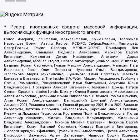
* Реестр иностранных средств массовой информации,
выполняющих функции иностранного агента:
Голос Америки, Idel.Реалии, Кавказ.Реалии, Крым.Реалии, Телеканал
Настоящее Время, Azatliq Radiosi, PCE/PC, Сибирь.Реалии, Фактограф,
Север.Реалии, Радио Свобода, MEDIUM-ORIENT, Пономарев Лев
Александрович, Савицкая Людмила Алексеевна, Маркелов Сергей
Евгеньевич, Камалягин Денис Николаевич, Апахончич Дарья
Александровна, Medusa Project, Первое антикоррупционное СМИ, VTimes.io,
Баданин Роман Сергеевич, Гликин Максим Александрович, Маняхин Петр
Борисович, Ярош Юлия Петровна, Чуракова Ольга Владимировна,
Железнова Мария Михайловна, Лукьянова Юлия Сергеевна, Маетная
Елизавета Витальевна, The Insider SIA, Рубин Михаил Аркадьевич, Гройсман
Софья Романовна, Рождественский Илья Дмитриевич, Апухтина Юлия
Владимировна, Постернак Алексей Евгеньевич, Телеканал Дождь, Петров
Степан Юрьевич, Istories fonds, Шмагун Олеся Валентиновна, Мароховская
Алеся Алексеевна, Долинина Ирина Николаевна, Шлейнов Роман Юрьевич,
Анин Роман Александрович, Великовский Дмитрий Александрович,
Альтаир 2021, Ромашки монолит, Главный редактор 2021, Вега 2021, Важные
иноагенты, Каткова Вероника Вячеславовна, Карезина Инна Павловна,
Кузьмина Людмила Гавриловна, Костылева Полина Владимировна, Лютов
Александр Иванович, Жилкин Владимир Владимирович, Жилинский
Владимир Александрович, Тихонов Михаил Сергеевич, Пискунов Сергей
Евгеньевич, Ковин Виталий Сергеевич, Кильтау Екатерина Викторовна,
Любарев Аркадий Ефимович, Гурман Юрий Альбертович, Грезев Александр
Викторович, Важенков Артем Валерьевич, Иванова София Юрьевна,
Пигалкин Илья Валерьевич, Петров Алексей Викторович, Егоров Владимир