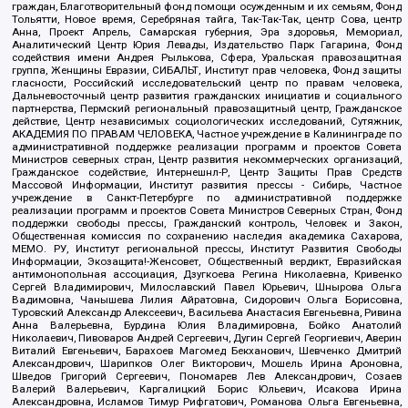
граждан, Благотворительный фонд помощи осужденным и их семьям, Фонд
Тольятти, Новое время, Серебряная тайга, Так-Так-Так, центр Сова, центр
Анна, Проект Апрель, Самарская губерния, Эра здоровья, Мемориал,
Аналитический Центр Юрия Левады, Издательство Парк Гагарина, Фонд
содействия имени Андрея Рылькова, Сфера, Уральская правозащитная
группа, Женщины Евразии, СИБАЛЬТ, Институт прав человека, Фонд защиты
гласности, Российский исследовательский центр по правам человека,
Дальневосточный центр развития гражданских инициатив и социального
партнерства, Пермский региональный правозащитный центр, Гражданское
действие, Центр независимых социологических исследований, Сутяжник,
АКАДЕМИЯ ПО ПРАВАМ ЧЕЛОВЕКА, Частное учреждение в Калининграде по
административной поддержке реализации программ и проектов Совета
Министров северных стран, Центр развития некоммерческих организаций,
Гражданское содействие, Интернешнл-Р, Центр Защиты Прав Средств
Массовой Информации, Институт развития прессы - Сибирь, Частное
учреждение в Санкт-Петербурге по административной поддержке
реализации программ и проектов Совета Министров Северных Стран, Фонд
поддержки свободы прессы, Гражданский контроль, Человек и Закон,
Общественная комиссия по сохранению наследия академика Сахарова,
МЕМО. РУ, Институт региональной прессы, Институт Развития Свободы
Информации, Экозащита!-Женсовет, Общественный вердикт, Евразийская
антимонопольная ассоциация, Дзугкоева Регина Николаевна, Кривенко
Сергей Владимирович, Милославский Павел Юрьевич, Шнырова Ольга
Вадимовна, Чанышева Лилия Айратовна, Сидорович Ольга Борисовна,
Туровский Александр Алексеевич, Васильева Анастасия Евгеньевна, Ривина
Анна Валерьевна, Бурдина Юлия Владимировна, Бойко Анатолий
Николаевич, Пивоваров Андрей Сергеевич, Дугин Сергей Георгиевич, Аверин
Виталий Евгеньевич, Барахоев Магомед Бекханович, Шевченко Дмитрий
Александрович, Шарипков Олег Викторович, Мошель Ирина Ароновна,
Шведов Григорий Сергеевич, Пономарев Лев Александрович, Созаев
Валерий Валерьевич, Каргалицкий Борис Юльевич, Исакова Ирина
Александровна, Исламов Тимур Рифгатович, Романова Ольга Евгеньевна,