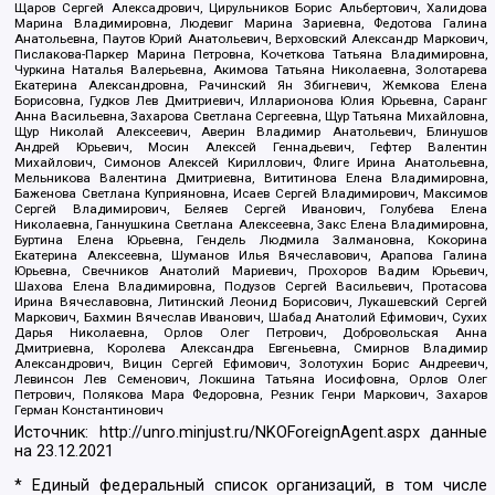
Щаров Сергей Алексадрович, Цирульников Борис Альбертович, Халидова
Марина Владимировна, Людевиг Марина Зариевна, Федотова Галина
Анатольевна, Паутов Юрий Анатольевич, Верховский Александр Маркович,
Пислакова-Паркер Марина Петровна, Кочеткова Татьяна Владимировна,
Чуркина Наталья Валерьевна, Акимова Татьяна Николаевна, Золотарева
Екатерина Александровна, Рачинский Ян Збигневич, Жемкова Елена
Борисовна, Гудков Лев Дмитриевич, Илларионова Юлия Юрьевна, Саранг
Анна Васильевна, Захарова Светлана Сергеевна, Щур Татьяна Михайловна,
Щур Николай Алексеевич, Аверин Владимир Анатольевич, Блинушов
Андрей Юрьевич, Мосин Алексей Геннадьевич, Гефтер Валентин
Михайлович, Симонов Алексей Кириллович, Флиге Ирина Анатольевна,
Мельникова Валентина Дмитриевна, Вититинова Елена Владимировна,
Баженова Светлана Куприяновна, Исаев Сергей Владимирович, Максимов
Сергей Владимирович, Беляев Сергей Иванович, Голубева Елена
Николаевна, Ганнушкина Светлана Алексеевна, Закс Елена Владимировна,
Буртина Елена Юрьевна, Гендель Людмила Залмановна, Кокорина
Екатерина Алексеевна, Шуманов Илья Вячеславович, Арапова Галина
Юрьевна, Свечников Анатолий Мариевич, Прохоров Вадим Юрьевич,
Шахова Елена Владимировна, Подузов Сергей Васильевич, Протасова
Ирина Вячеславовна, Литинский Леонид Борисович, Лукашевский Сергей
Маркович, Бахмин Вячеслав Иванович, Шабад Анатолий Ефимович, Сухих
Дарья Николаевна, Орлов Олег Петрович, Добровольская Анна
Дмитриевна, Королева Александра Евгеньевна, Смирнов Владимир
Александрович, Вицин Сергей Ефимович, Золотухин Борис Андреевич,
Левинсон Лев Семенович, Локшина Татьяна Иосифовна, Орлов Олег
Петрович, Полякова Мара Федоровна, Резник Генри Маркович, Захаров
Герман Константинович
Источник:
http://unro.minjust.ru/NKOForeignAgent.aspx
данные
на
23.12.2021
* Единый федеральный список организаций, в том числе