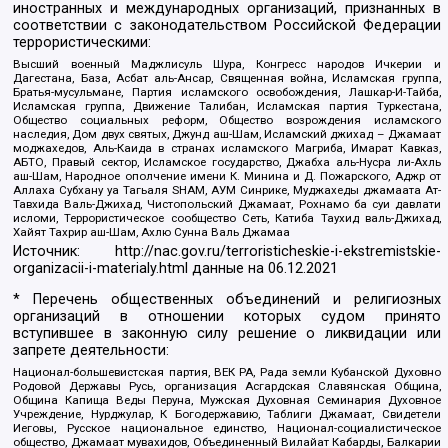
иностранных и международных организаций, признанных в
соответствии с законодательством Российской Федерации
террористическими:
Высший военный Маджлисуль Шура, Конгресс народов Ичкерии и
Дагестана, База, Асбат аль-Ансар, Священная война, Исламская группа,
Братья-мусульмане, Партия исламского освобождения, Лашкар-И-Тайба,
Исламская группа, Движение Талибан, Исламская партия Туркестана,
Общество социальных реформ, Общество возрождения исламского
наследия, Дом двух святых, Джунд аш-Шам, Исламский джихад – Джамаат
моджахедов, Аль-Каида в странах исламского Магриба, Имарат Кавказ,
АБТО, Правый сектор, Исламское государство, Джабха аль-Нусра ли-Ахль
аш-Шам, Народное ополчение имени К. Минина и Д. Пожарского, Аджр от
Аллаха Субхану уа Тагьаля SHAM, АУМ Синрике, Муджахеды джамаата Ат-
Тавхида Валь-Джихад, Чистопольский Джамаат, Рохнамо ба суи давлати
исломи, Террористическое сообщество Сеть, Катиба Таухид валь-Джихад,
Хайят Тахрир аш-Шам, Ахлю Сунна Валь Джамаа
Источник:
http://nac.gov.ru/terroristicheskie-i-ekstremistskie-
organizacii-i-materialy.html
данные на
06.12.2021
* Перечень общественных объединений и религиозных
организаций в отношении которых судом принято
вступившее в законную силу решение о ликвидации или
запрете деятельности:
Национал-большевистская партия, ВЕК РА, Рада земли Кубанской Духовно
Родовой Державы Русь, организация Асгардская Славянская Община,
Община Капища Веды Перуна, Мужская Духовная Семинария Духовное
Учреждение, Нурджулар, К Богодержавию, Таблиги Джамаат, Свидетели
Иеговы, Русское национальное единство, Национал-социалистическое
общество, Джамаат мувахидов, Объединенный Вилайат Кабарды, Балкарии