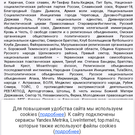
и Карачая, Союз славян, Ат-Такфир Валь-Хиджра, Пит Буль, Национал-
социалистическая рабочая партия России, Славянский союз, Формат-18,
Благородный Орден Дьявола, Армия воли народа, Национальная
Социалистическая Инициатива города Череповца, Духовно-Родовая
Держава Русь, Русское национальное единство, Древнерусской
Инглистической церкви Православных Староверов-Инглингов, Русский
общенациональный союз, Движение против нелегальной иммиграции,
Кровь и Честь, О свободе совести и о религиозных объединениях, Омская
организация общественного политического движения Русское
национальное единство, Северное Братство, Клуб Болельщиков Футбольного
Клуба Динамо, Файзрахманисты, Мусульманская религиозная организация
п. Боровский Тюменского района Тюменской области, Община Коренного
Русского народа Щелковского района, Правый сектор, Украинская
национальная ассамблея – Украинская народная самооборона,
Украинская повстанческая армия, Тризуб им. Степана Бандеры, Братство,
Белый Крест, Misanthropic division, Религиозное объединение
последователей инглиизма, Народная Социальная Инициатива, TulaSkins,
Этнополитическое объединение Русские, Русское национальное
объединение Атака, Мечеть Мирмамеда, Община Коренного Русского
народа г. Астрахани, ВОЛЯ, Меджлис крымскотатарского народа, Рубеж
Севера, ТОЙС, О противодействии экстремистской деятельности,
РЕВТАТПОД, Артподготовка, Штольц, В честь иконы Божией Матери
Державная, Сектор 16, Независимость, Фирма, Молодежная правозащитная
группа МПГ, Курсом Правды и Единения, Каракольская инициативная
группа, Автоград Крю, Союз Славянских Сил Руси, Алля-Аят,
Для повышения удобства сайта мы используем
Благотворительный пансионат Ак Умут, Русская республика Русь,
Арестантское уголовное единство, Башкорт, Нация и свобода, W.H.С., Фалунь
cookies (
подробнее
). К сайту подключены
Дафа, Иртыш Ultras, Русский Патриотический клуб-Новокузнецк/РПК,
сервисы Yandex.Metrika, LiveInternet, top.mail.ru,
Сибирский державный союз, Фонд борьбы с коррупцией, Фонд защиты прав
граждан, Штабы Навального, Совет граждан СССР Прикубанского округа г.
которые также используют файлы cookies
Краснодара
(
подробнее
).
Источник:
https://minjust.gov.ru/ru/documents/7822/
данные на