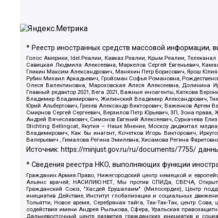
* Реестр иностранных средств массовой информации, 
Голос Америки, Idel.Реалии, Кавказ.Реалии, Крым.Реалии, Телеканал
Савицкая Людмила Алексеевна, Маркелов Сергей Евгеньевич, Камал
Гликин Максим Александрович, Маняхин Петр Борисович, Ярош Юлия П
Рубин Михаил Аркадьевич, Гройсман Софья Романовна, Рождественски
Олеся Валентиновна, Мароховская Алеся Алексеевна, Долинина И
Главный редактор 2021, Вега 2021, Важные иноагенты, Каткова Вер
Владимир Владимирович, Жилинский Владимир Александрович, Тихон
Юрий Альбертович, Грезев Александр Викторович, Важенков Артем В
Смирнов Сергей Сергеевич, Верзилов Петр Юрьевич, ЗП, Зона прав
Андрей Вячеславович, Симонов Евгений Алексеевич, Сурначева Елиз
Stichting Bellingcat, Якутия – Наше Мнение, Москоу диджитал мед
Владимирович, Как бы инагент, Кочетков Игорь Викторович, Иркут
Валерьевич , Гималова Регина Эмилевна, Хисамова Регина Фаритовн
Источник:
https://minjust.gov.ru/ru/documents/7755/
данны
* Сведения реестра НКО, выполняющих функции иностра
Гражданин.Армия.Право, Нижегородский центр немецкой и европейск
Альянс врачей, НАСИЛИЮ.НЕТ, Мы против СПИДа, СВЕЧА, Открытый
Гражданский Союз, "Хасдей Ерушалаим" (Милосердие), Центр под
инициатив Действие, Институт глобализации и социальных движен
Тольятти, Новое время, Серебряная тайга, Так-Так-Так, центр Сова
содействия имени Андрея Рылькова, Сфера, Уральская правозащитна
Дальневосточный центр развития гражданских инициатив и социа