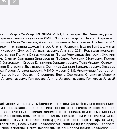
.Реалии, Радио Свобода, MEDIUM-ORIENT, Пономарев Лев Александрович,
ервое антикоррупционное СМИ, VTimes.io, Баданин Роман Сергеевич,
ова Юлия Сергеевна, Маетная Елизавета Витальевна, The Insider SIA,
ич, Телеканал Дождь, Петров Степан Юрьевич, Istories fonds, Шмагун
иковский Дмитрий Александрович, Альтаир 2021, Ромашки монолит,
, Костылева Полина Владимировна, Лютов Александр Иванович, Жилкин
, Кильтау Екатерина Викторовна, Любарев Аркадий Ефимович, Гурман
й Викторович, Егоров Владимир Владимирович, Гусев Андрей Юрьевич,
ская Екатерина Дмитриевна, Сотников Даниил Владимирович, Захаров
ерл Роман Александрович, МЕМО, Mason G.E.S. Anonymous Foundation,
, Павлов Иван Юрьевич, Скворцова Елена Сергеевна, Оленичев Максим
 Александрович, Григорьева Алина Александровна, Григорьев Андрей
б, Институт права и публичной политики, Фонд борьбы с коррупцией,
ива, Гражданская инициатива против экологической преступности,
рав заключенных, Горячая Линия, Центр социально-информационных
дан, Благотворительный фонд помощи осужденным и их семьям, Фонд
 Аналитический Центр Юрия Левады, Издательство Парк Гагарина, Фонд
гласности, Российский исследовательский центр по правам человека,
ское действие, Центр независимых социологических исследований,