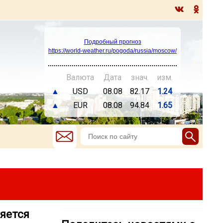
Подробный прогноз
https://world-weather.ru/pogoda/russia/moscow/
Валюта
Дата
знач.
изм.
▲
USD
08.08
82.17
1.24
▲
EUR
08.08
94.84
1.65
яется