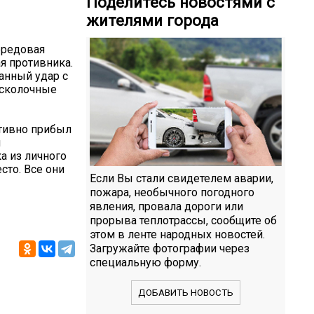
Поделитесь новостями с
жителями города
ередовая
я противника.
анный удар с
осколочные
тивно прибыл
л
а из личного
сто. Все они
Если Вы стали свидетелем аварии,
пожара, необычного погодного
явления, провала дороги или
прорыва теплотрассы, сообщите об
этом в ленте народных новостей.
Загружайте фотографии через
специальную форму.
ДОБАВИТЬ НОВОСТЬ