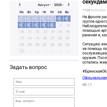
секундам
Август
2026
17:28
26.05.2026
Пн
Вт
Ср
Чт
Пт
Сб
Вс
На фронте ра
27
28
29
30
31
1
2
группа одног
3
4
5
6
7
8
9
Наблюдатели 
помощью арт
10
11
12
13
14
15
16
ранения и, ка
17
18
19
20
21
22
23
Ситуацию из
24
25
26
27
28
29
30
на помощь по
31
1
2
3
4
5
6
сослуживцев,
оружия. Посл
остались жив
Задать вопрос
#БрянскаяОб
Официальная 
24