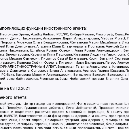
выполняющих функции иностранного агента:
 Настоящее Время, Azatliq Radiosi, PCE/PC, Сибирь.Реалии, Фактограф, Север
ягин Денис Николаевич, Апахончич Дарья Александровна, Medusa Project, П
етровна, Чуракова Ольга Владимировна, Железнова Мария Михайловна, Лукьян
й Илья Дмитриевич, Апухтина Юлия Владимировна, Постернак Алексей Евгеньев
рина Николаевна, Шлейнов Роман Юрьевич, Анин Роман Александрович, Вел
оника Вячеславовна, Карезина Инна Павловна, Кузьмина Людмила Гавриловна
ов Михаил Сергеевич, Пискунов Сергей Евгеньевич, Ковин Виталий Сергеевич
алерьевич, Иванова София Юрьевна, Пигалкин Илья Валерьевич, Петров Алексе
а, ЖУРНАЛИСТ-ИНОСТРАННЫЙ АГЕНТ, Вольтская Татьяна Анатольевна, Клепиков
авета Дмитриевна, Соловьева Елена Анатольевна, Арапова Галина Юрьевна, П
иа, РС-Балт, Заговора Максим Александрович, Ветошкина Валерия Валерьевна
ский союз библиофилов, Честные выборы, Нобелевский призыв, Еланчик Олег
а
е на
03.12.2021
нного агента:
ой культуры, Центр гендерных исследований, Фонд защиты прав граждан Шта
 Петербург, Гуманитарное действие, Лига Избирателей, Правовая инициат
держки и содействия развитию средств массовой информации, В защиту п
ий, ВМЕСТЕ, Благотворительный фонд охраны здоровья и защиты прав граж
, центр Анна, Проект Апрель, Самарская губерния, Эра здоровья, Мемориал,
я группа, Женщины Евразии, СИБАЛЬТ, Институт прав человека, Фонд защиты 
льного партнерства, Пермский региональный правозащитный центр, Граждан