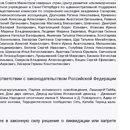
в Совета Министров северных стран, Центр развития некоммерческих
стное учреждение в Санкт-Петербурге по административной поддержке
Общественная комиссия по сохранению наследия академика Сахарова,
нтимонопольная ассоциация, Дзугкоева Регина Николаевна, Кривенко
кий Александр Алексеевич, Васильева Анастасия Евгеньевна, Ривина
италий Евгеньевич, Барахоев Магомед Бекханович, Шевченко Дмитрий
 Валерий Валерьевич, Каргалицкий Борис Юльевич, Исакова Ирина
ва Марина Владимировна, Людевиг Марина Зариевна, Федотова Галина
уркина Наталья Валерьевна, Акимова Татьяна Николаевна, Золотарева
 Васильевна, Захарова Светлана Сергеевна, Щур Татьяна Михайловна,
 Симонов Алексей Кириллович, Флиге Ирина Анатольевна, Мельникова
адимирович, Беляев Сергей Иванович, Голубева Елена Николаевна,
вна, Шуманов Илья Вячеславович, Арапова Галина Юрьевна, Свечников
ий Леонид Борисович, Лукашевский Сергей Маркович, Бахмин Вячеслав
геньевна, Смирнов Владимир Александрович, Вицин Сергей Ефимович,
 Маркович, Захаров Герман Константинович
оответствии с законодательством Российской Федерации
тья-мусульмане, Партия исламского освобождения, Лашкар-И-Тайба,
дия, Дом двух святых, Джунд аш-Шам, Исламский джихад – Джамаат
ш-Шам, Народное ополчение имени К. Минина и Д. Пожарского, Аджр от
и исломи, Террористическое сообщество Сеть, Катиба Таухид валь-
е в законную силу решение о ликвидации или запрете