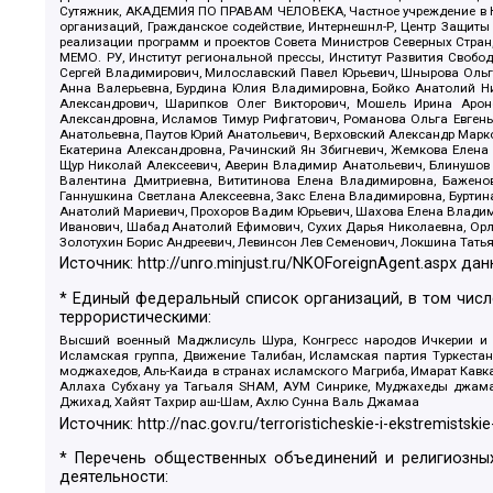
Сутяжник, АКАДЕМИЯ ПО ПРАВАМ ЧЕЛОВЕКА, Частное учреждение в Ка
организаций, Гражданское содействие, Интернешнл-Р, Центр Защиты
реализации программ и проектов Совета Министров Северных Стран
МЕМО. РУ, Институт региональной прессы, Институт Развития Своб
Сергей Владимирович, Милославский Павел Юрьевич, Шнырова Ольга
Анна Валерьевна, Бурдина Юлия Владимировна, Бойко Анатолий Ник
Александрович, Шарипков Олег Викторович, Мошель Ирина Ароно
Александровна, Исламов Тимур Рифгатович, Романова Ольга Евгень
Анатольевна, Паутов Юрий Анатольевич, Верховский Александр Марк
Екатерина Александровна, Рачинский Ян Збигневич, Жемкова Елена 
Щур Николай Алексеевич, Аверин Владимир Анатольевич, Блинушов 
Валентина Дмитриевна, Вититинова Елена Владимировна, Баженов
Ганнушкина Светлана Алексеевна, Закс Елена Владимировна, Буртин
Анатолий Мариевич, Прохоров Вадим Юрьевич, Шахова Елена Владими
Иванович, Шабад Анатолий Ефимович, Сухих Дарья Николаевна, Орл
Золотухин Борис Андреевич, Левинсон Лев Семенович, Локшина Тать
Источник:
http://unro.minjust.ru/NKOForeignAgent.aspx
дан
* Единый федеральный список организаций, в том чис
террористическими:
Высший военный Маджлисуль Шура, Конгресс народов Ичкерии и Да
Исламская группа, Движение Талибан, Исламская партия Туркест
моджахедов, Аль-Каида в странах исламского Магриба, Имарат Кавка
Аллаха Субхану уа Тагьаля SHAM, АУМ Синрике, Муджахеды джамаа
Джихад, Хайят Тахрир аш-Шам, Ахлю Сунна Валь Джамаа
Источник:
http://nac.gov.ru/terroristicheskie-i-ekstremistskie
* Перечень общественных объединений и религиозных
деятельности: