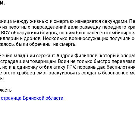
и.
зница между жизнью и смертью измеряется секундами. П
о из пехотных подразделений вела разведку переднего кра
ВСУ обнаружили бойцов, по ним был нанесен комбиниров
иллерии и дронов. Несколько военнослужащих получили 
залось, были обречены на смерть.
менил младший сержант Андрей Филиппов, который опера
страдавшим товарищам. Воин не только быстро перевяза
 но и в одиночку отбил атаку FPV, поразив два беспилотник
е этого храбрец смог эвакуировать солдат в безопасное ме
ы.
ласть
страница Брянской области