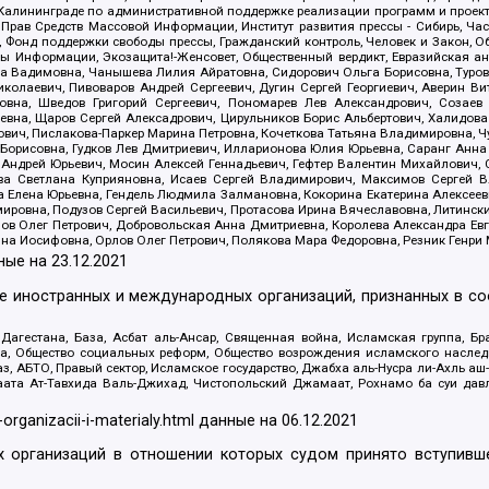
лининграде по административной поддержке реализации программ и проекто
 Прав Средств Массовой Информации, Институт развития прессы - Сибирь, Ча
, Фонд поддержки свободы прессы, Гражданский контроль, Человек и Закон, 
оды Информации, Экозащита!-Женсовет, Общественный вердикт, Евразийская а
 Вадимовна, Чанышева Лилия Айратовна, Сидорович Ольга Борисовна, Туровс
олаевич, Пивоваров Андрей Сергеевич, Дугин Сергей Георгиевич, Аверин В
вна, Шведов Григорий Сергеевич, Пономарев Лев Александрович, Созаев
евна, Щаров Сергей Алексадрович, Цирульников Борис Альбертович, Халидо
ович, Пислакова-Паркер Марина Петровна, Кочеткова Татьяна Владимировна, Ч
Борисовна, Гудков Лев Дмитриевич, Илларионова Юлия Юрьевна, Саранг Анна
Андрей Юрьевич, Мосин Алексей Геннадьевич, Гефтер Валентин Михайлович,
а Светлана Куприяновна, Исаев Сергей Владимирович, Максимов Сергей Вл
а Елена Юрьевна, Гендель Людмила Залмановна, Кокорина Екатерина Алексее
ровна, Подузов Сергей Васильевич, Протасова Ирина Вячеславовна, Литинск
ов Олег Петрович, Добровольская Анна Дмитриевна, Королева Александра Ев
яна Иосифовна, Орлов Олег Петрович, Полякова Мара Федоровна, Резник Генри
ные на
23.12.2021
ле иностранных и международных организаций, признанных в с
гестана, База, Асбат аль-Ансар, Священная война, Исламская группа, Бра
ана, Общество социальных реформ, Общество возрождения исламского насле
з, АБТО, Правый сектор, Исламское государство, Джабха аль-Нусра ли-Ахль а
та Ат-Тавхида Валь-Джихад, Чистопольский Джамаат, Рохнамо ба суи давлат
-organizacii-i-materialy.html
данные на
06.12.2021
 организаций в отношении которых судом принято вступивше