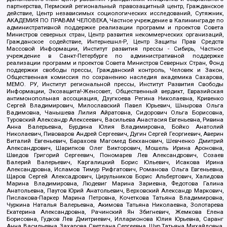
партнерства, Пермский региональный правозащитный центр, Гражданское
действие, Центр независимых социологических исследований, Сутяжник,
АКАДЕМИЯ ПО ПРАВАМ ЧЕЛОВЕКА, Частное учреждение в Калининграде по
административной поддержке реализации программ и проектов Совета
Министров северных стран, Центр развития некоммерческих организаций,
Гражданское содействие, Интернешнл-Р, Центр Защиты Прав Средств
Массовой Информации, Институт развития прессы - Сибирь, Частное
учреждение в Санкт-Петербурге по административной поддержке
реализации программ и проектов Совета Министров Северных Стран, Фонд
поддержки свободы прессы, Гражданский контроль, Человек и Закон,
Общественная комиссия по сохранению наследия академика Сахарова,
МЕМО. РУ, Институт региональной прессы, Институт Развития Свободы
Информации, Экозащита!-Женсовет, Общественный вердикт, Евразийская
антимонопольная ассоциация, Дзугкоева Регина Николаевна, Кривенко
Сергей Владимирович, Милославский Павел Юрьевич, Шнырова Ольга
Вадимовна, Чанышева Лилия Айратовна, Сидорович Ольга Борисовна,
Туровский Александр Алексеевич, Васильева Анастасия Евгеньевна, Ривина
Анна Валерьевна, Бурдина Юлия Владимировна, Бойко Анатолий
Николаевич, Пивоваров Андрей Сергеевич, Дугин Сергей Георгиевич, Аверин
Виталий Евгеньевич, Барахоев Магомед Бекханович, Шевченко Дмитрий
Александрович, Шарипков Олег Викторович, Мошель Ирина Ароновна,
Шведов Григорий Сергеевич, Пономарев Лев Александрович, Созаев
Валерий Валерьевич, Каргалицкий Борис Юльевич, Исакова Ирина
Александровна, Исламов Тимур Рифгатович, Романова Ольга Евгеньевна,
Щаров Сергей Алексадрович, Цирульников Борис Альбертович, Халидова
Марина Владимировна, Людевиг Марина Зариевна, Федотова Галина
Анатольевна, Паутов Юрий Анатольевич, Верховский Александр Маркович,
Пислакова-Паркер Марина Петровна, Кочеткова Татьяна Владимировна,
Чуркина Наталья Валерьевна, Акимова Татьяна Николаевна, Золотарева
Екатерина Александровна, Рачинский Ян Збигневич, Жемкова Елена
Борисовна, Гудков Лев Дмитриевич, Илларионова Юлия Юрьевна, Саранг
Анна Васильевна, Захарова Светлана Сергеевна, Щур Татьяна Михайловна,