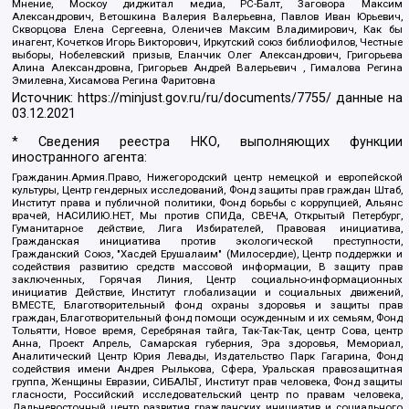
Мнение, Москоу диджитал медиа, РС-Балт, Заговора Максим
Александрович, Ветошкина Валерия Валерьевна, Павлов Иван Юрьевич,
Скворцова Елена Сергеевна, Оленичев Максим Владимирович, Как бы
инагент, Кочетков Игорь Викторович, Иркутский союз библиофилов, Честные
выборы, Нобелевский призыв, Еланчик Олег Александрович, Григорьева
Алина Александровна, Григорьев Андрей Валерьевич , Гималова Регина
Эмилевна, Хисамова Регина Фаритовна
Источник:
https://minjust.gov.ru/ru/documents/7755/
данные на
03.12.2021
* Сведения реестра НКО, выполняющих функции
иностранного агента:
Гражданин.Армия.Право, Нижегородский центр немецкой и европейской
культуры, Центр гендерных исследований, Фонд защиты прав граждан Штаб,
Институт права и публичной политики, Фонд борьбы с коррупцией, Альянс
врачей, НАСИЛИЮ.НЕТ, Мы против СПИДа, СВЕЧА, Открытый Петербург,
Гуманитарное действие, Лига Избирателей, Правовая инициатива,
Гражданская инициатива против экологической преступности,
Гражданский Союз, "Хасдей Ерушалаим" (Милосердие), Центр поддержки и
содействия развитию средств массовой информации, В защиту прав
заключенных, Горячая Линия, Центр социально-информационных
инициатив Действие, Институт глобализации и социальных движений,
ВМЕСТЕ, Благотворительный фонд охраны здоровья и защиты прав
граждан, Благотворительный фонд помощи осужденным и их семьям, Фонд
Тольятти, Новое время, Серебряная тайга, Так-Так-Так, центр Сова, центр
Анна, Проект Апрель, Самарская губерния, Эра здоровья, Мемориал,
Аналитический Центр Юрия Левады, Издательство Парк Гагарина, Фонд
содействия имени Андрея Рылькова, Сфера, Уральская правозащитная
группа, Женщины Евразии, СИБАЛЬТ, Институт прав человека, Фонд защиты
гласности, Российский исследовательский центр по правам человека,
Дальневосточный центр развития гражданских инициатив и социального