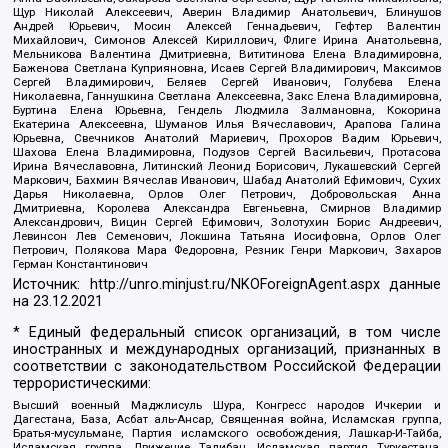
Щур Николай Алексеевич, Аверин Владимир Анатольевич, Блинушов
Андрей Юрьевич, Мосин Алексей Геннадьевич, Гефтер Валентин
Михайлович, Симонов Алексей Кириллович, Флиге Ирина Анатольевна,
Мельникова Валентина Дмитриевна, Вититинова Елена Владимировна,
Баженова Светлана Куприяновна, Исаев Сергей Владимирович, Максимов
Сергей Владимирович, Беляев Сергей Иванович, Голубева Елена
Николаевна, Ганнушкина Светлана Алексеевна, Закс Елена Владимировна,
Буртина Елена Юрьевна, Гендель Людмила Залмановна, Кокорина
Екатерина Алексеевна, Шуманов Илья Вячеславович, Арапова Галина
Юрьевна, Свечников Анатолий Мариевич, Прохоров Вадим Юрьевич,
Шахова Елена Владимировна, Подузов Сергей Васильевич, Протасова
Ирина Вячеславовна, Литинский Леонид Борисович, Лукашевский Сергей
Маркович, Бахмин Вячеслав Иванович, Шабад Анатолий Ефимович, Сухих
Дарья Николаевна, Орлов Олег Петрович, Добровольская Анна
Дмитриевна, Королева Александра Евгеньевна, Смирнов Владимир
Александрович, Вицин Сергей Ефимович, Золотухин Борис Андреевич,
Левинсон Лев Семенович, Локшина Татьяна Иосифовна, Орлов Олег
Петрович, Полякова Мара Федоровна, Резник Генри Маркович, Захаров
Герман Константинович
Источник:
http://unro.minjust.ru/NKOForeignAgent.aspx
данные
на
23.12.2021
* Единый федеральный список организаций, в том числе
иностранных и международных организаций, признанных в
соответствии с законодательством Российской Федерации
террористическими:
Высший военный Маджлисуль Шура, Конгресс народов Ичкерии и
Дагестана, База, Асбат аль-Ансар, Священная война, Исламская группа,
Братья-мусульмане, Партия исламского освобождения, Лашкар-И-Тайба,
Исламская группа, Движение Талибан, Исламская партия Туркестана,