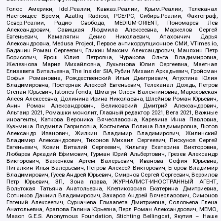
Голос Америки, Idel.Реалии, Кавказ.Реалии, Крым.Реалии, Телеканал
Настоящее Время, Azatliq Radiosi, PCE/PC, Сибирь.Реалии, Фактограф,
Север.Реалии, Радио Свобода, MEDIUM-ORIENT, Пономарев Лев
Александрович, Савицкая Людмила Алексеевна, Маркелов Сергей
Евгеньевич, Камалягин Денис Николаевич, Апахончич Дарья
Александровна, Medusa Project, Первое антикоррупционное СМИ, VTimes.io,
Баданин Роман Сергеевич, Гликин Максим Александрович, Маняхин Петр
Борисович, Ярош Юлия Петровна, Чуракова Ольга Владимировна,
Железнова Мария Михайловна, Лукьянова Юлия Сергеевна, Маетная
Елизавета Витальевна, The Insider SIA, Рубин Михаил Аркадьевич, Гройсман
Софья Романовна, Рождественский Илья Дмитриевич, Апухтина Юлия
Владимировна, Постернак Алексей Евгеньевич, Телеканал Дождь, Петров
Степан Юрьевич, Istories fonds, Шмагун Олеся Валентиновна, Мароховская
Алеся Алексеевна, Долинина Ирина Николаевна, Шлейнов Роман Юрьевич,
Анин Роман Александрович, Великовский Дмитрий Александрович,
Альтаир 2021, Ромашки монолит, Главный редактор 2021, Вега 2021, Важные
иноагенты, Каткова Вероника Вячеславовна, Карезина Инна Павловна,
Кузьмина Людмила Гавриловна, Костылева Полина Владимировна, Лютов
Александр Иванович, Жилкин Владимир Владимирович, Жилинский
Владимир Александрович, Тихонов Михаил Сергеевич, Пискунов Сергей
Евгеньевич, Ковин Виталий Сергеевич, Кильтау Екатерина Викторовна,
Любарев Аркадий Ефимович, Гурман Юрий Альбертович, Грезев Александр
Викторович, Важенков Артем Валерьевич, Иванова София Юрьевна,
Пигалкин Илья Валерьевич, Петров Алексей Викторович, Егоров Владимир
Владимирович, Гусев Андрей Юрьевич, Смирнов Сергей Сергеевич, Верзилов
Петр Юрьевич, ЗП, Зона права, ЖУРНАЛИСТ-ИНОСТРАННЫЙ АГЕНТ,
Вольтская Татьяна Анатольевна, Клепиковская Екатерина Дмитриевна,
Сотников Даниил Владимирович, Захаров Андрей Вячеславович, Симонов
Евгений Алексеевич, Сурначева Елизавета Дмитриевна, Соловьева Елена
Анатольевна, Арапова Галина Юрьевна, Перл Роман Александрович, МЕМО,
Mason G.E.S. Anonymous Foundation, Stichting Bellingcat, Якутия – Наше