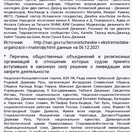
Общество социальных реформ, Общество возрождения исламского
наследия, Дом двух святых, Джунд аш-Шам, Исламский джихад – Джамаат
моджахедов, Аль-Каида в странах исламского Магриба, Имарат Кавказ,
АБТО, Правый сектор, Исламское государство, Джабха аль-Нусра ли-Ахль
аш-Шам, Народное ополчение имени К. Минина и Д. Пожарского, Аджр от
Аллаха Субхану уа Тагьаля SHAM, АУМ Синрике, Муджахеды джамаата Ат-
Тавхида Валь-Джихад, Чистопольский Джамаат, Рохнамо ба суи давлати
исломи, Террористическое сообщество Сеть, Катиба Таухид валь-Джихад,
Хайят Тахрир аш-Шам, Ахлю Сунна Валь Джамаа
Источник:
http://nac.gov.ru/terroristicheskie-i-ekstremistskie-
organizacii-i-materialy.html
данные на
06.12.2021
* Перечень общественных объединений и религиозных
организаций в отношении которых судом принято
вступившее в законную силу решение о ликвидации или
запрете деятельности:
Национал-большевистская партия, ВЕК РА, Рада земли Кубанской Духовно
Родовой Державы Русь, организация Асгардская Славянская Община,
Община Капища Веды Перуна, Мужская Духовная Семинария Духовное
Учреждение, Нурджулар, К Богодержавию, Таблиги Джамаат, Свидетели
Иеговы, Русское национальное единство, Национал-социалистическое
общество, Джамаат мувахидов, Объединенный Вилайат Кабарды, Балкарии
и Карачая, Союз славян, Ат-Такфир Валь-Хиджра, Пит Буль, Национал-
социалистическая рабочая партия России, Славянский союз, Формат-18,
Благородный Орден Дьявола, Армия воли народа, Национальная
Социалистическая Инициатива города Череповца, Духовно-Родовая
Держава Русь, Русское национальное единство, Древнерусской
Инглистической церкви Православных Староверов-Инглингов, Русский
общенациональный союз, Движение против нелегальной иммиграции,
Кровь и Честь, О свободе совести и о религиозных объединениях, Омская