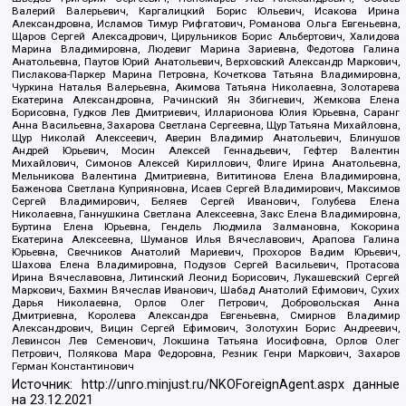
Валерий Валерьевич, Каргалицкий Борис Юльевич, Исакова Ирина
Александровна, Исламов Тимур Рифгатович, Романова Ольга Евгеньевна,
Щаров Сергей Алексадрович, Цирульников Борис Альбертович, Халидова
Марина Владимировна, Людевиг Марина Зариевна, Федотова Галина
Анатольевна, Паутов Юрий Анатольевич, Верховский Александр Маркович,
Пислакова-Паркер Марина Петровна, Кочеткова Татьяна Владимировна,
Чуркина Наталья Валерьевна, Акимова Татьяна Николаевна, Золотарева
Екатерина Александровна, Рачинский Ян Збигневич, Жемкова Елена
Борисовна, Гудков Лев Дмитриевич, Илларионова Юлия Юрьевна, Саранг
Анна Васильевна, Захарова Светлана Сергеевна, Щур Татьяна Михайловна,
Щур Николай Алексеевич, Аверин Владимир Анатольевич, Блинушов
Андрей Юрьевич, Мосин Алексей Геннадьевич, Гефтер Валентин
Михайлович, Симонов Алексей Кириллович, Флиге Ирина Анатольевна,
Мельникова Валентина Дмитриевна, Вититинова Елена Владимировна,
Баженова Светлана Куприяновна, Исаев Сергей Владимирович, Максимов
Сергей Владимирович, Беляев Сергей Иванович, Голубева Елена
Николаевна, Ганнушкина Светлана Алексеевна, Закс Елена Владимировна,
Буртина Елена Юрьевна, Гендель Людмила Залмановна, Кокорина
Екатерина Алексеевна, Шуманов Илья Вячеславович, Арапова Галина
Юрьевна, Свечников Анатолий Мариевич, Прохоров Вадим Юрьевич,
Шахова Елена Владимировна, Подузов Сергей Васильевич, Протасова
Ирина Вячеславовна, Литинский Леонид Борисович, Лукашевский Сергей
Маркович, Бахмин Вячеслав Иванович, Шабад Анатолий Ефимович, Сухих
Дарья Николаевна, Орлов Олег Петрович, Добровольская Анна
Дмитриевна, Королева Александра Евгеньевна, Смирнов Владимир
Александрович, Вицин Сергей Ефимович, Золотухин Борис Андреевич,
Левинсон Лев Семенович, Локшина Татьяна Иосифовна, Орлов Олег
Петрович, Полякова Мара Федоровна, Резник Генри Маркович, Захаров
Герман Константинович
Источник:
http://unro.minjust.ru/NKOForeignAgent.aspx
данные
на
23.12.2021