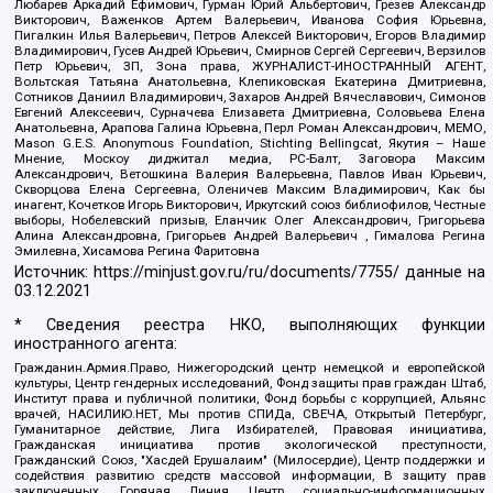
Любарев Аркадий Ефимович, Гурман Юрий Альбертович, Грезев Александр
Викторович, Важенков Артем Валерьевич, Иванова София Юрьевна,
Пигалкин Илья Валерьевич, Петров Алексей Викторович, Егоров Владимир
Владимирович, Гусев Андрей Юрьевич, Смирнов Сергей Сергеевич, Верзилов
Петр Юрьевич, ЗП, Зона права, ЖУРНАЛИСТ-ИНОСТРАННЫЙ АГЕНТ,
Вольтская Татьяна Анатольевна, Клепиковская Екатерина Дмитриевна,
Сотников Даниил Владимирович, Захаров Андрей Вячеславович, Симонов
Евгений Алексеевич, Сурначева Елизавета Дмитриевна, Соловьева Елена
Анатольевна, Арапова Галина Юрьевна, Перл Роман Александрович, МЕМО,
Mason G.E.S. Anonymous Foundation, Stichting Bellingcat, Якутия – Наше
Мнение, Москоу диджитал медиа, РС-Балт, Заговора Максим
Александрович, Ветошкина Валерия Валерьевна, Павлов Иван Юрьевич,
Скворцова Елена Сергеевна, Оленичев Максим Владимирович, Как бы
инагент, Кочетков Игорь Викторович, Иркутский союз библиофилов, Честные
выборы, Нобелевский призыв, Еланчик Олег Александрович, Григорьева
Алина Александровна, Григорьев Андрей Валерьевич , Гималова Регина
Эмилевна, Хисамова Регина Фаритовна
Источник:
https://minjust.gov.ru/ru/documents/7755/
данные на
03.12.2021
* Сведения реестра НКО, выполняющих функции
иностранного агента:
Гражданин.Армия.Право, Нижегородский центр немецкой и европейской
культуры, Центр гендерных исследований, Фонд защиты прав граждан Штаб,
Институт права и публичной политики, Фонд борьбы с коррупцией, Альянс
врачей, НАСИЛИЮ.НЕТ, Мы против СПИДа, СВЕЧА, Открытый Петербург,
Гуманитарное действие, Лига Избирателей, Правовая инициатива,
Гражданская инициатива против экологической преступности,
Гражданский Союз, "Хасдей Ерушалаим" (Милосердие), Центр поддержки и
содействия развитию средств массовой информации, В защиту прав
заключенных, Горячая Линия, Центр социально-информационных