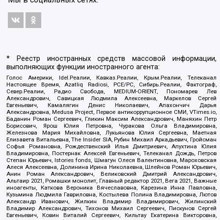
* Реестр иностранных средств массовой информации,
выполняющих функции иностранного агента:
Голос Америки, Idel.Реалии, Кавказ.Реалии, Крым.Реалии, Телеканал
Настоящее Время, Azatliq Radiosi, PCE/PC, Сибирь.Реалии, Фактограф,
Север.Реалии, Радио Свобода, MEDIUM-ORIENT, Пономарев Лев
Александрович, Савицкая Людмила Алексеевна, Маркелов Сергей
Евгеньевич, Камалягин Денис Николаевич, Апахончич Дарья
Александровна, Medusa Project, Первое антикоррупционное СМИ, VTimes.io,
Баданин Роман Сергеевич, Гликин Максим Александрович, Маняхин Петр
Борисович, Ярош Юлия Петровна, Чуракова Ольга Владимировна,
Железнова Мария Михайловна, Лукьянова Юлия Сергеевна, Маетная
Елизавета Витальевна, The Insider SIA, Рубин Михаил Аркадьевич, Гройсман
Софья Романовна, Рождественский Илья Дмитриевич, Апухтина Юлия
Владимировна, Постернак Алексей Евгеньевич, Телеканал Дождь, Петров
Степан Юрьевич, Istories fonds, Шмагун Олеся Валентиновна, Мароховская
Алеся Алексеевна, Долинина Ирина Николаевна, Шлейнов Роман Юрьевич,
Анин Роман Александрович, Великовский Дмитрий Александрович,
Альтаир 2021, Ромашки монолит, Главный редактор 2021, Вега 2021, Важные
иноагенты, Каткова Вероника Вячеславовна, Карезина Инна Павловна,
Кузьмина Людмила Гавриловна, Костылева Полина Владимировна, Лютов
Александр Иванович, Жилкин Владимир Владимирович, Жилинский
Владимир Александрович, Тихонов Михаил Сергеевич, Пискунов Сергей
Евгеньевич, Ковин Виталий Сергеевич, Кильтау Екатерина Викторовна,