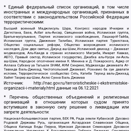
* Единый федеральный список организаций, в том числе
иностранных и международных организаций, признанных в
соответствии с законодательством Российской Федерации
террористическими:
Высший военный Маджлисуль Шура, Конгресс народов Ичкерии и
Дагестана, База, Асбат аль-Ансар, Священная война, Исламская группа,
Братья-мусульмане, Партия исламского освобождения, Лашкар-И-Тайба,
Исламская группа, Движение Талибан, Исламская партия Туркестана,
Общество социальных реформ, Общество возрождения исламского
наследия, Дом двух святых, Джунд аш-Шам, Исламский джихад – Джамаат
моджахедов, Аль-Каида в странах исламского Магриба, Имарат Кавказ,
АБТО, Правый сектор, Исламское государство, Джабха аль-Нусра ли-Ахль
аш-Шам, Народное ополчение имени К. Минина и Д. Пожарского, Аджр от
Аллаха Субхану уа Тагьаля SHAM, АУМ Синрике, Муджахеды джамаата Ат-
Тавхида Валь-Джихад, Чистопольский Джамаат, Рохнамо ба суи давлати
исломи, Террористическое сообщество Сеть, Катиба Таухид валь-Джихад,
Хайят Тахрир аш-Шам, Ахлю Сунна Валь Джамаа
Источник:
http://nac.gov.ru/terroristicheskie-i-ekstremistskie-
organizacii-i-materialy.html
данные на
06.12.2021
* Перечень общественных объединений и религиозных
организаций в отношении которых судом принято
вступившее в законную силу решение о ликвидации или
запрете деятельности:
Национал-большевистская партия, ВЕК РА, Рада земли Кубанской Духовно
Родовой Державы Русь, организация Асгардская Славянская Община,
Община Капища Веды Перуна, Мужская Духовная Семинария Духовное
Учреждение, Нурджулар, К Богодержавию, Таблиги Джамаат, Свидетели