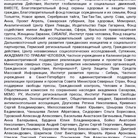
инициатив Действие, Институт глобализации и социальных движений,
ВМЕСТЕ, Благотворительный фонд охраны здоровья и защиты прав
граждан, Благотворительный фонд помощи осужденным и их семьям, Фонд
Тольятти, Новое время, Серебряная тайга, Так-Так-Так, центр Сова, центр
Анна, Проект Апрель, Самарская губерния, Эра здоровья, Мемориал,
Аналитический Центр Юрия Левады, Издательство Парк Гагарина, Фонд
содействия имени Андрея Рылькова, Сфера, Уральская правозащитная
группа, Женщины Евразии, СИБАЛЬТ, Институт прав человека, Фонд защиты
гласности, Российский исследовательский центр по правам человека,
Дальневосточный центр развития гражданских инициатив и социального
партнерства, Пермский региональный правозащитный центр, Гражданское
действие, Центр независимых социологических исследований, Сутяжник,
АКАДЕМИЯ ПО ПРАВАМ ЧЕЛОВЕКА, Частное учреждение в Калининграде по
административной поддержке реализации программ и проектов Совета
Министров северных стран, Центр развития некоммерческих организаций,
Гражданское содействие, Интернешнл-Р, Центр Защиты Прав Средств
Массовой Информации, Институт развития прессы - Сибирь, Частное
учреждение в Санкт-Петербурге по административной поддержке
реализации программ и проектов Совета Министров Северных Стран, Фонд
поддержки свободы прессы, Гражданский контроль, Человек и Закон,
Общественная комиссия по сохранению наследия академика Сахарова,
МЕМО. РУ, Институт региональной прессы, Институт Развития Свободы
Информации, Экозащита!-Женсовет, Общественный вердикт, Евразийская
антимонопольная ассоциация, Дзугкоева Регина Николаевна, Кривенко
Сергей Владимирович, Милославский Павел Юрьевич, Шнырова Ольга
Вадимовна, Чанышева Лилия Айратовна, Сидорович Ольга Борисовна,
Туровский Александр Алексеевич, Васильева Анастасия Евгеньевна, Ривина
Анна Валерьевна, Бурдина Юлия Владимировна, Бойко Анатолий
Николаевич, Пивоваров Андрей Сергеевич, Дугин Сергей Георгиевич, Аверин
Виталий Евгеньевич, Барахоев Магомед Бекханович, Шевченко Дмитрий
Александрович, Шарипков Олег Викторович, Мошель Ирина Ароновна,
Шведов Григорий Сергеевич, Пономарев Лев Александрович, Созаев