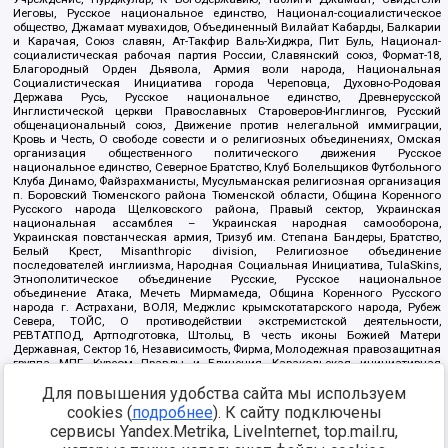
Иеговы, Русское национальное единство, Национал-социалистическое
общество, Джамаат мувахидов, Объединенный Вилайат Кабарды, Балкарии
и Карачая, Союз славян, Ат-Такфир Валь-Хиджра, Пит Буль, Национал-
социалистическая рабочая партия России, Славянский союз, Формат-18,
Благородный Орден Дьявола, Армия воли народа, Национальная
Социалистическая Инициатива города Череповца, Духовно-Родовая
Держава Русь, Русское национальное единство, Древнерусской
Инглистической церкви Православных Староверов-Инглингов, Русский
общенациональный союз, Движение против нелегальной иммиграции,
Кровь и Честь, О свободе совести и о религиозных объединениях, Омская
организация общественного политического движения Русское
национальное единство, Северное Братство, Клуб Болельщиков Футбольного
Клуба Динамо, Файзрахманисты, Мусульманская религиозная организация
п. Боровский Тюменского района Тюменской области, Община Коренного
Русского народа Щелковского района, Правый сектор, Украинская
национальная ассамблея – Украинская народная самооборона,
Украинская повстанческая армия, Тризуб им. Степана Бандеры, Братство,
Белый Крест, Misanthropic division, Религиозное объединение
последователей инглиизма, Народная Социальная Инициатива, TulaSkins,
Этнополитическое объединение Русские, Русское национальное
объединение Атака, Мечеть Мирмамеда, Община Коренного Русского
народа г. Астрахани, ВОЛЯ, Меджлис крымскотатарского народа, Рубеж
Севера, ТОЙС, О противодействии экстремистской деятельности,
РЕВТАТПОД, Артподготовка, Штольц, В честь иконы Божией Матери
Державная, Сектор 16, Независимость, Фирма, Молодежная правозащитная
группа МПГ, Курсом Правды и Единения, Каракольская инициативная
группа, Автоград Крю, Союз Славянских Сил Руси, Алля-Аят,
Для повышения удобства сайта мы используем
Благотворительный пансионат Ак Умут, Русская республика Русь,
Арестантское уголовное единство, Башкорт, Нация и свобода, W.H.С., Фалунь
cookies (
подробнее
). К сайту подключены
Дафа, Иртыш Ultras, Русский Патриотический клуб-Новокузнецк/РПК,
сервисы Yandex.Metrika, LiveInternet, top.mail.ru,
Сибирский державный союз, Фонд борьбы с коррупцией, Фонд защиты прав
граждан, Штабы Навального, Совет граждан СССР Прикубанского округа г.