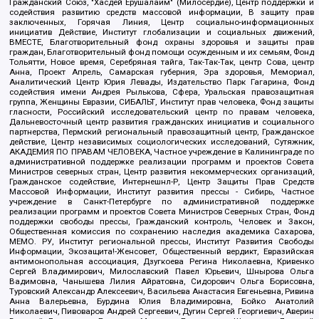
Гражданский Союз, "Хасдей Ерушалаим" (Милосердие), Центр поддержки и
содействия развитию средств массовой информации, В защиту прав
заключенных, Горячая Линия, Центр социально-информационных
инициатив Действие, Институт глобализации и социальных движений,
ВМЕСТЕ, Благотворительный фонд охраны здоровья и защиты прав
граждан, Благотворительный фонд помощи осужденным и их семьям, Фонд
Тольятти, Новое время, Серебряная тайга, Так-Так-Так, центр Сова, центр
Анна, Проект Апрель, Самарская губерния, Эра здоровья, Мемориал,
Аналитический Центр Юрия Левады, Издательство Парк Гагарина, Фонд
содействия имени Андрея Рылькова, Сфера, Уральская правозащитная
группа, Женщины Евразии, СИБАЛЬТ, Институт прав человека, Фонд защиты
гласности, Российский исследовательский центр по правам человека,
Дальневосточный центр развития гражданских инициатив и социального
партнерства, Пермский региональный правозащитный центр, Гражданское
действие, Центр независимых социологических исследований, Сутяжник,
АКАДЕМИЯ ПО ПРАВАМ ЧЕЛОВЕКА, Частное учреждение в Калининграде по
административной поддержке реализации программ и проектов Совета
Министров северных стран, Центр развития некоммерческих организаций,
Гражданское содействие, Интернешнл-Р, Центр Защиты Прав Средств
Массовой Информации, Институт развития прессы - Сибирь, Частное
учреждение в Санкт-Петербурге по административной поддержке
реализации программ и проектов Совета Министров Северных Стран, Фонд
поддержки свободы прессы, Гражданский контроль, Человек и Закон,
Общественная комиссия по сохранению наследия академика Сахарова,
МЕМО. РУ, Институт региональной прессы, Институт Развития Свободы
Информации, Экозащита!-Женсовет, Общественный вердикт, Евразийская
антимонопольная ассоциация, Дзугкоева Регина Николаевна, Кривенко
Сергей Владимирович, Милославский Павел Юрьевич, Шнырова Ольга
Вадимовна, Чанышева Лилия Айратовна, Сидорович Ольга Борисовна,
Туровский Александр Алексеевич, Васильева Анастасия Евгеньевна, Ривина
Анна Валерьевна, Бурдина Юлия Владимировна, Бойко Анатолий
Николаевич, Пивоваров Андрей Сергеевич, Дугин Сергей Георгиевич, Аверин