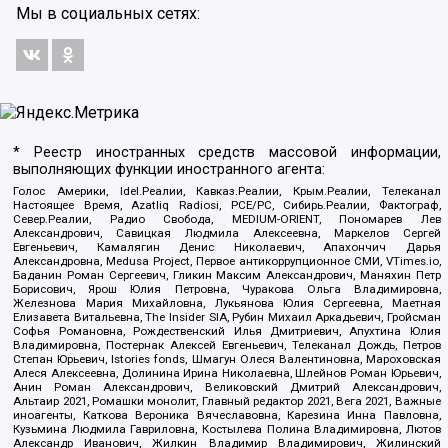
Мы в социальных сетях:
* Реестр иностранных средств массовой информации,
выполняющих функции иностранного агента:
Голос Америки, Idel.Реалии, Кавказ.Реалии, Крым.Реалии, Телеканал
Настоящее Время, Azatliq Radiosi, PCE/PC, Сибирь.Реалии, Фактограф,
Север.Реалии, Радио Свобода, MEDIUM-ORIENT, Пономарев Лев
Александрович, Савицкая Людмила Алексеевна, Маркелов Сергей
Евгеньевич, Камалягин Денис Николаевич, Апахончич Дарья
Александровна, Medusa Project, Первое антикоррупционное СМИ, VTimes.io,
Баданин Роман Сергеевич, Гликин Максим Александрович, Маняхин Петр
Борисович, Ярош Юлия Петровна, Чуракова Ольга Владимировна,
Железнова Мария Михайловна, Лукьянова Юлия Сергеевна, Маетная
Елизавета Витальевна, The Insider SIA, Рубин Михаил Аркадьевич, Гройсман
Софья Романовна, Рождественский Илья Дмитриевич, Апухтина Юлия
Владимировна, Постернак Алексей Евгеньевич, Телеканал Дождь, Петров
Степан Юрьевич, Istories fonds, Шмагун Олеся Валентиновна, Мароховская
Алеся Алексеевна, Долинина Ирина Николаевна, Шлейнов Роман Юрьевич,
Анин Роман Александрович, Великовский Дмитрий Александрович,
Альтаир 2021, Ромашки монолит, Главный редактор 2021, Вега 2021, Важные
иноагенты, Каткова Вероника Вячеславовна, Карезина Инна Павловна,
Кузьмина Людмила Гавриловна, Костылева Полина Владимировна, Лютов
Александр Иванович, Жилкин Владимир Владимирович, Жилинский