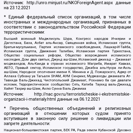
Источник:
http://unro.minjust.ru/NKOForeignAgent.aspx
данные
на
23.12.2021
* Единый федеральный список организаций, в том числе
иностранных и международных организаций, признанных в
соответствии с законодательством Российской Федерации
террористическими:
Высший военный Маджлисуль Шура, Конгресс народов Ичкерии и
Дагестана, База, Асбат аль-Ансар, Священная война, Исламская группа,
Братья-мусульмане, Партия исламского освобождения, Лашкар-И-Тайба,
Исламская группа, Движение Талибан, Исламская партия Туркестана,
Общество социальных реформ, Общество возрождения исламского
наследия, Дом двух святых, Джунд аш-Шам, Исламский джихад – Джамаат
моджахедов, Аль-Каида в странах исламского Магриба, Имарат Кавказ,
АБТО, Правый сектор, Исламское государство, Джабха аль-Нусра ли-Ахль
аш-Шам, Народное ополчение имени К. Минина и Д. Пожарского, Аджр от
Аллаха Субхану уа Тагьаля SHAM, АУМ Синрике, Муджахеды джамаата Ат-
Тавхида Валь-Джихад, Чистопольский Джамаат, Рохнамо ба суи давлати
исломи, Террористическое сообщество Сеть, Катиба Таухид валь-Джихад,
Хайят Тахрир аш-Шам, Ахлю Сунна Валь Джамаа
Источник:
http://nac.gov.ru/terroristicheskie-i-ekstremistskie-
organizacii-i-materialy.html
данные на
06.12.2021
* Перечень общественных объединений и религиозных
организаций в отношении которых судом принято
вступившее в законную силу решение о ликвидации или
запрете деятельности:
Национал-большевистская партия, ВЕК РА, Рада земли Кубанской Духовно