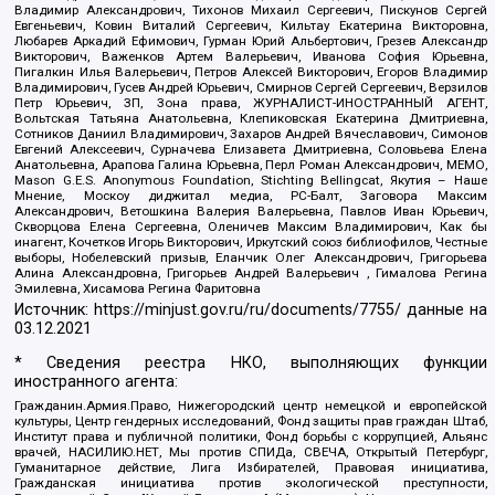
Владимир Александрович, Тихонов Михаил Сергеевич, Пискунов Сергей
Евгеньевич, Ковин Виталий Сергеевич, Кильтау Екатерина Викторовна,
Любарев Аркадий Ефимович, Гурман Юрий Альбертович, Грезев Александр
Викторович, Важенков Артем Валерьевич, Иванова София Юрьевна,
Пигалкин Илья Валерьевич, Петров Алексей Викторович, Егоров Владимир
Владимирович, Гусев Андрей Юрьевич, Смирнов Сергей Сергеевич, Верзилов
Петр Юрьевич, ЗП, Зона права, ЖУРНАЛИСТ-ИНОСТРАННЫЙ АГЕНТ,
Вольтская Татьяна Анатольевна, Клепиковская Екатерина Дмитриевна,
Сотников Даниил Владимирович, Захаров Андрей Вячеславович, Симонов
Евгений Алексеевич, Сурначева Елизавета Дмитриевна, Соловьева Елена
Анатольевна, Арапова Галина Юрьевна, Перл Роман Александрович, МЕМО,
Mason G.E.S. Anonymous Foundation, Stichting Bellingcat, Якутия – Наше
Мнение, Москоу диджитал медиа, РС-Балт, Заговора Максим
Александрович, Ветошкина Валерия Валерьевна, Павлов Иван Юрьевич,
Скворцова Елена Сергеевна, Оленичев Максим Владимирович, Как бы
инагент, Кочетков Игорь Викторович, Иркутский союз библиофилов, Честные
выборы, Нобелевский призыв, Еланчик Олег Александрович, Григорьева
Алина Александровна, Григорьев Андрей Валерьевич , Гималова Регина
Эмилевна, Хисамова Регина Фаритовна
Источник:
https://minjust.gov.ru/ru/documents/7755/
данные на
03.12.2021
* Сведения реестра НКО, выполняющих функции
иностранного агента:
Гражданин.Армия.Право, Нижегородский центр немецкой и европейской
культуры, Центр гендерных исследований, Фонд защиты прав граждан Штаб,
Институт права и публичной политики, Фонд борьбы с коррупцией, Альянс
врачей, НАСИЛИЮ.НЕТ, Мы против СПИДа, СВЕЧА, Открытый Петербург,
Гуманитарное действие, Лига Избирателей, Правовая инициатива,
Гражданская инициатива против экологической преступности,