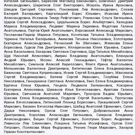
Виталий Евгеньевич, Барахоев Магомед Бекханович, Шевченко Дмитрий
Александрович, Шарипков Олег Викторович, Мошель Ирина Ароновна,
Шведов Григорий Сергеевич, Пономарев Лев Александрович, Созаев
Валерий Валерьевич, Каргалицкий Борис Юльевич, Исакова Ирина
Александровна, Исламов Тимур Рифгатович, Романова Ольга Евгеньевна,
Щаров Сергей Алексадрович, Цирульников Борис Альбертович, Халидова
Марина Владимировна, Людевиг Марина Зариевна, Федотова Галина
Анатольевна, Паутов Юрий Анатольевич, Верховский Александр Маркович,
Пислакова-Паркер Марина Петровна, Кочеткова Татьяна Владимировна,
Чуркина Наталья Валерьевна, Акимова Татьяна Николаевна, Золотарева
Екатерина Александровна, Рачинский Ян Збигневич, Жемкова Елена
Борисовна, Гудков Лев Дмитриевич, Илларионова Юлия Юрьевна, Саранг
Анна Васильевна, Захарова Светлана Сергеевна, Щур Татьяна Михайловна,
Щур Николай Алексеевич, Аверин Владимир Анатольевич, Блинушов
Андрей Юрьевич, Мосин Алексей Геннадьевич, Гефтер Валентин
Михайлович, Симонов Алексей Кириллович, Флиге Ирина Анатольевна,
Мельникова Валентина Дмитриевна, Вититинова Елена Владимировна,
Баженова Светлана Куприяновна, Исаев Сергей Владимирович, Максимов
Сергей Владимирович, Беляев Сергей Иванович, Голубева Елена
Николаевна, Ганнушкина Светлана Алексеевна, Закс Елена Владимировна,
Буртина Елена Юрьевна, Гендель Людмила Залмановна, Кокорина
Екатерина Алексеевна, Шуманов Илья Вячеславович, Арапова Галина
Юрьевна, Свечников Анатолий Мариевич, Прохоров Вадим Юрьевич,
Шахова Елена Владимировна, Подузов Сергей Васильевич, Протасова
Ирина Вячеславовна, Литинский Леонид Борисович, Лукашевский Сергей
Маркович, Бахмин Вячеслав Иванович, Шабад Анатолий Ефимович, Сухих
Дарья Николаевна, Орлов Олег Петрович, Добровольская Анна
Дмитриевна, Королева Александра Евгеньевна, Смирнов Владимир
Александрович, Вицин Сергей Ефимович, Золотухин Борис Андреевич,
Левинсон Лев Семенович, Локшина Татьяна Иосифовна, Орлов Олег
Петрович, Полякова Мара Федоровна, Резник Генри Маркович, Захаров
Герман Константинович