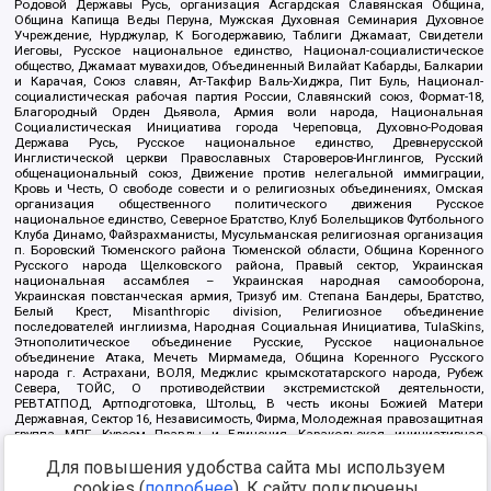
Родовой Державы Русь, организация Асгардская Славянская Община,
Община Капища Веды Перуна, Мужская Духовная Семинария Духовное
Учреждение, Нурджулар, К Богодержавию, Таблиги Джамаат, Свидетели
Иеговы, Русское национальное единство, Национал-социалистическое
общество, Джамаат мувахидов, Объединенный Вилайат Кабарды, Балкарии
и Карачая, Союз славян, Ат-Такфир Валь-Хиджра, Пит Буль, Национал-
социалистическая рабочая партия России, Славянский союз, Формат-18,
Благородный Орден Дьявола, Армия воли народа, Национальная
Социалистическая Инициатива города Череповца, Духовно-Родовая
Держава Русь, Русское национальное единство, Древнерусской
Инглистической церкви Православных Староверов-Инглингов, Русский
общенациональный союз, Движение против нелегальной иммиграции,
Кровь и Честь, О свободе совести и о религиозных объединениях, Омская
организация общественного политического движения Русское
национальное единство, Северное Братство, Клуб Болельщиков Футбольного
Клуба Динамо, Файзрахманисты, Мусульманская религиозная организация
п. Боровский Тюменского района Тюменской области, Община Коренного
Русского народа Щелковского района, Правый сектор, Украинская
национальная ассамблея – Украинская народная самооборона,
Украинская повстанческая армия, Тризуб им. Степана Бандеры, Братство,
Белый Крест, Misanthropic division, Религиозное объединение
последователей инглиизма, Народная Социальная Инициатива, TulaSkins,
Этнополитическое объединение Русские, Русское национальное
объединение Атака, Мечеть Мирмамеда, Община Коренного Русского
народа г. Астрахани, ВОЛЯ, Меджлис крымскотатарского народа, Рубеж
Севера, ТОЙС, О противодействии экстремистской деятельности,
РЕВТАТПОД, Артподготовка, Штольц, В честь иконы Божией Матери
Державная, Сектор 16, Независимость, Фирма, Молодежная правозащитная
группа МПГ, Курсом Правды и Единения, Каракольская инициативная
группа, Автоград Крю, Союз Славянских Сил Руси, Алля-Аят,
Для повышения удобства сайта мы используем
Благотворительный пансионат Ак Умут, Русская республика Русь,
Арестантское уголовное единство, Башкорт, Нация и свобода, W.H.С., Фалунь
cookies (
подробнее
). К сайту подключены