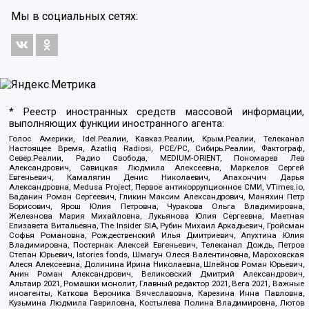
Мы в социальных сетях:
* Реестр иностранных средств массовой информации,
выполняющих функции иностранного агента:
Голос Америки, Idel.Реалии, Кавказ.Реалии, Крым.Реалии, Телеканал
Настоящее Время, Azatliq Radiosi, PCE/PC, Сибирь.Реалии, Фактограф,
Север.Реалии, Радио Свобода, MEDIUM-ORIENT, Пономарев Лев
Александрович, Савицкая Людмила Алексеевна, Маркелов Сергей
Евгеньевич, Камалягин Денис Николаевич, Апахончич Дарья
Александровна, Medusa Project, Первое антикоррупционное СМИ, VTimes.io,
Баданин Роман Сергеевич, Гликин Максим Александрович, Маняхин Петр
Борисович, Ярош Юлия Петровна, Чуракова Ольга Владимировна,
Железнова Мария Михайловна, Лукьянова Юлия Сергеевна, Маетная
Елизавета Витальевна, The Insider SIA, Рубин Михаил Аркадьевич, Гройсман
Софья Романовна, Рождественский Илья Дмитриевич, Апухтина Юлия
Владимировна, Постернак Алексей Евгеньевич, Телеканал Дождь, Петров
Степан Юрьевич, Istories fonds, Шмагун Олеся Валентиновна, Мароховская
Алеся Алексеевна, Долинина Ирина Николаевна, Шлейнов Роман Юрьевич,
Анин Роман Александрович, Великовский Дмитрий Александрович,
Альтаир 2021, Ромашки монолит, Главный редактор 2021, Вега 2021, Важные
иноагенты, Каткова Вероника Вячеславовна, Карезина Инна Павловна,
Кузьмина Людмила Гавриловна, Костылева Полина Владимировна, Лютов