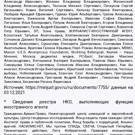
Александр Иванович, Жилкин Владимир Владимирович, Жилинский
Владимир Александрович, Тихонов Михаил Сергеевич, Пискунов Сергей
Евгеньевич, Ковин Виталий Сергеевич, Кильтау Екатерина Викторовна,
Любарев Аркадий Ефимович, Гурман Юрий Альбертович, Грезев Александр
Викторович, Важенков Артем Валерьевич, Иванова София Юрьевна,
Пигалкин Илья Валерьевич, Петров Алексей Викторович, Егоров Владимир
Владимирович, Гусев Андрей Юрьевич, Смирнов Сергей Сергеевич, Верзилов
Петр Юрьевич, ЗП, Зона права, ЖУРНАЛИСТ-ИНОСТРАННЫЙ АГЕНТ,
Вольтская Татьяна Анатольевна, Клепиковская Екатерина Дмитриевна,
Сотников Даниил Владимирович, Захаров Андрей Вячеславович, Симонов
Евгений Алексеевич, Сурначева Елизавета Дмитриевна, Соловьева Елена
Анатольевна, Арапова Галина Юрьевна, Перл Роман Александрович, МЕМО,
Mason G.E.S. Anonymous Foundation, Stichting Bellingcat, Якутия – Наше
Мнение, Москоу диджитал медиа, РС-Балт, Заговора Максим
Александрович, Ветошкина Валерия Валерьевна, Павлов Иван Юрьевич,
Скворцова Елена Сергеевна, Оленичев Максим Владимирович, Как бы
инагент, Кочетков Игорь Викторович, Иркутский союз библиофилов, Честные
выборы, Нобелевский призыв, Еланчик Олег Александрович, Григорьева
Алина Александровна, Григорьев Андрей Валерьевич , Гималова Регина
Эмилевна, Хисамова Регина Фаритовна
Источник:
https://minjust.gov.ru/ru/documents/7755/
данные на
03.12.2021
* Сведения реестра НКО, выполняющих функции
иностранного агента:
Гражданин.Армия.Право, Нижегородский центр немецкой и европейской
культуры, Центр гендерных исследований, Фонд защиты прав граждан Штаб,
Институт права и публичной политики, Фонд борьбы с коррупцией, Альянс
врачей, НАСИЛИЮ.НЕТ, Мы против СПИДа, СВЕЧА, Открытый Петербург,
Гуманитарное действие, Лига Избирателей, Правовая инициатива,
Гражданская инициатива против экологической преступности,