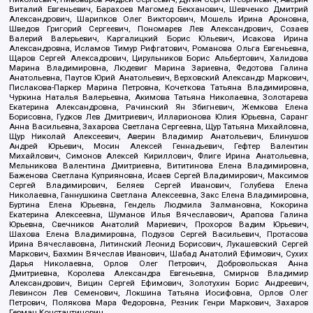
Виталий Евгеньевич, Барахоев Магомед Бекханович, Шевченко Дмитрий
Александрович, Шарипков Олег Викторович, Мошель Ирина Ароновна,
Шведов Григорий Сергеевич, Пономарев Лев Александрович, Созаев
Валерий Валерьевич, Каргалицкий Борис Юльевич, Исакова Ирина
Александровна, Исламов Тимур Рифгатович, Романова Ольга Евгеньевна,
Щаров Сергей Алексадрович, Цирульников Борис Альбертович, Халидова
Марина Владимировна, Людевиг Марина Зариевна, Федотова Галина
Анатольевна, Паутов Юрий Анатольевич, Верховский Александр Маркович,
Пислакова-Паркер Марина Петровна, Кочеткова Татьяна Владимировна,
Чуркина Наталья Валерьевна, Акимова Татьяна Николаевна, Золотарева
Екатерина Александровна, Рачинский Ян Збигневич, Жемкова Елена
Борисовна, Гудков Лев Дмитриевич, Илларионова Юлия Юрьевна, Саранг
Анна Васильевна, Захарова Светлана Сергеевна, Щур Татьяна Михайловна,
Щур Николай Алексеевич, Аверин Владимир Анатольевич, Блинушов
Андрей Юрьевич, Мосин Алексей Геннадьевич, Гефтер Валентин
Михайлович, Симонов Алексей Кириллович, Флиге Ирина Анатольевна,
Мельникова Валентина Дмитриевна, Вититинова Елена Владимировна,
Баженова Светлана Куприяновна, Исаев Сергей Владимирович, Максимов
Сергей Владимирович, Беляев Сергей Иванович, Голубева Елена
Николаевна, Ганнушкина Светлана Алексеевна, Закс Елена Владимировна,
Буртина Елена Юрьевна, Гендель Людмила Залмановна, Кокорина
Екатерина Алексеевна, Шуманов Илья Вячеславович, Арапова Галина
Юрьевна, Свечников Анатолий Мариевич, Прохоров Вадим Юрьевич,
Шахова Елена Владимировна, Подузов Сергей Васильевич, Протасова
Ирина Вячеславовна, Литинский Леонид Борисович, Лукашевский Сергей
Маркович, Бахмин Вячеслав Иванович, Шабад Анатолий Ефимович, Сухих
Дарья Николаевна, Орлов Олег Петрович, Добровольская Анна
Дмитриевна, Королева Александра Евгеньевна, Смирнов Владимир
Александрович, Вицин Сергей Ефимович, Золотухин Борис Андреевич,
Левинсон Лев Семенович, Локшина Татьяна Иосифовна, Орлов Олег
Петрович, Полякова Мара Федоровна, Резник Генри Маркович, Захаров
Герман Константинович