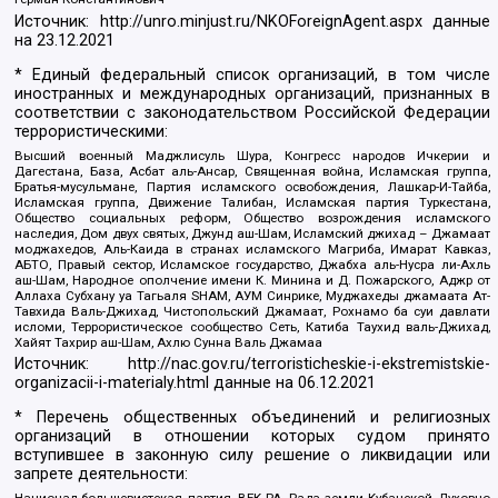
Источник:
http://unro.minjust.ru/NKOForeignAgent.aspx
данные
на
23.12.2021
* Единый федеральный список организаций, в том числе
иностранных и международных организаций, признанных в
соответствии с законодательством Российской Федерации
террористическими:
Высший военный Маджлисуль Шура, Конгресс народов Ичкерии и
Дагестана, База, Асбат аль-Ансар, Священная война, Исламская группа,
Братья-мусульмане, Партия исламского освобождения, Лашкар-И-Тайба,
Исламская группа, Движение Талибан, Исламская партия Туркестана,
Общество социальных реформ, Общество возрождения исламского
наследия, Дом двух святых, Джунд аш-Шам, Исламский джихад – Джамаат
моджахедов, Аль-Каида в странах исламского Магриба, Имарат Кавказ,
АБТО, Правый сектор, Исламское государство, Джабха аль-Нусра ли-Ахль
аш-Шам, Народное ополчение имени К. Минина и Д. Пожарского, Аджр от
Аллаха Субхану уа Тагьаля SHAM, АУМ Синрике, Муджахеды джамаата Ат-
Тавхида Валь-Джихад, Чистопольский Джамаат, Рохнамо ба суи давлати
исломи, Террористическое сообщество Сеть, Катиба Таухид валь-Джихад,
Хайят Тахрир аш-Шам, Ахлю Сунна Валь Джамаа
Источник:
http://nac.gov.ru/terroristicheskie-i-ekstremistskie-
organizacii-i-materialy.html
данные на
06.12.2021
* Перечень общественных объединений и религиозных
организаций в отношении которых судом принято
вступившее в законную силу решение о ликвидации или
запрете деятельности: