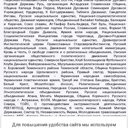
Национал-большевистская партия, ВЕК РА, Рада земли Кубанской Духовно
Родовой Державы Русь, организация Асгардская Славянская Община,
Община Капища Веды Перуна, Мужская Духовная Семинария Духовное
Учреждение, Нурджулар, К Богодержавию, Таблиги Джамаат, Свидетели
Иеговы, Русское национальное единство, Национал-социалистическое
общество, Джамаат мувахидов, Объединенный Вилайат Кабарды, Балкарии
и Карачая, Союз славян, Ат-Такфир Валь-Хиджра, Пит Буль, Национал-
социалистическая рабочая партия России, Славянский союз, Формат-18,
Благородный Орден Дьявола, Армия воли народа, Национальная
Социалистическая Инициатива города Череповца, Духовно-Родовая
Держава Русь, Русское национальное единство, Древнерусской
Инглистической церкви Православных Староверов-Инглингов, Русский
общенациональный союз, Движение против нелегальной иммиграции,
Кровь и Честь, О свободе совести и о религиозных объединениях, Омская
организация общественного политического движения Русское
национальное единство, Северное Братство, Клуб Болельщиков Футбольного
Клуба Динамо, Файзрахманисты, Мусульманская религиозная организация
п. Боровский Тюменского района Тюменской области, Община Коренного
Русского народа Щелковского района, Правый сектор, Украинская
национальная ассамблея – Украинская народная самооборона,
Украинская повстанческая армия, Тризуб им. Степана Бандеры, Братство,
Белый Крест, Misanthropic division, Религиозное объединение
последователей инглиизма, Народная Социальная Инициатива, TulaSkins,
Этнополитическое объединение Русские, Русское национальное
объединение Атака, Мечеть Мирмамеда, Община Коренного Русского
народа г. Астрахани, ВОЛЯ, Меджлис крымскотатарского народа, Рубеж
Севера, ТОЙС, О противодействии экстремистской деятельности,
РЕВТАТПОД, Артподготовка, Штольц, В честь иконы Божией Матери
Державная, Сектор 16, Независимость, Фирма, Молодежная правозащитная
группа МПГ, Курсом Правды и Единения, Каракольская инициативная
группа, Автоград Крю, Союз Славянских Сил Руси, Алля-Аят,
Для повышения удобства сайта мы используем
Благотворительный пансионат Ак Умут, Русская республика Русь,