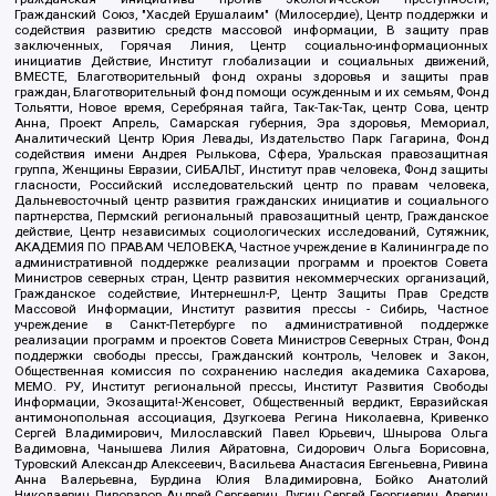
Гражданский Союз, "Хасдей Ерушалаим" (Милосердие), Центр поддержки и
содействия развитию средств массовой информации, В защиту прав
заключенных, Горячая Линия, Центр социально-информационных
инициатив Действие, Институт глобализации и социальных движений,
ВМЕСТЕ, Благотворительный фонд охраны здоровья и защиты прав
граждан, Благотворительный фонд помощи осужденным и их семьям, Фонд
Тольятти, Новое время, Серебряная тайга, Так-Так-Так, центр Сова, центр
Анна, Проект Апрель, Самарская губерния, Эра здоровья, Мемориал,
Аналитический Центр Юрия Левады, Издательство Парк Гагарина, Фонд
содействия имени Андрея Рылькова, Сфера, Уральская правозащитная
группа, Женщины Евразии, СИБАЛЬТ, Институт прав человека, Фонд защиты
гласности, Российский исследовательский центр по правам человека,
Дальневосточный центр развития гражданских инициатив и социального
партнерства, Пермский региональный правозащитный центр, Гражданское
действие, Центр независимых социологических исследований, Сутяжник,
АКАДЕМИЯ ПО ПРАВАМ ЧЕЛОВЕКА, Частное учреждение в Калининграде по
административной поддержке реализации программ и проектов Совета
Министров северных стран, Центр развития некоммерческих организаций,
Гражданское содействие, Интернешнл-Р, Центр Защиты Прав Средств
Массовой Информации, Институт развития прессы - Сибирь, Частное
учреждение в Санкт-Петербурге по административной поддержке
реализации программ и проектов Совета Министров Северных Стран, Фонд
поддержки свободы прессы, Гражданский контроль, Человек и Закон,
Общественная комиссия по сохранению наследия академика Сахарова,
МЕМО. РУ, Институт региональной прессы, Институт Развития Свободы
Информации, Экозащита!-Женсовет, Общественный вердикт, Евразийская
антимонопольная ассоциация, Дзугкоева Регина Николаевна, Кривенко
Сергей Владимирович, Милославский Павел Юрьевич, Шнырова Ольга
Вадимовна, Чанышева Лилия Айратовна, Сидорович Ольга Борисовна,
Туровский Александр Алексеевич, Васильева Анастасия Евгеньевна, Ривина
Анна Валерьевна, Бурдина Юлия Владимировна, Бойко Анатолий
Николаевич, Пивоваров Андрей Сергеевич, Дугин Сергей Георгиевич, Аверин