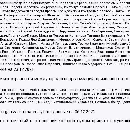
лининграде по административной поддержке реализации программ и проекто
 Прав Средств Массовой Информации, Институт развития прессы - Сибирь, Ча
, Фонд поддержки свободы прессы, Гражданский контроль, Человек и Закон, 
оды Информации, Экозащита!-Женсовет, Общественный вердикт, Евразийская а
 Вадимовна, Чанышева Лилия Айратовна, Сидорович Ольга Борисовна, Туровс
олаевич, Пивоваров Андрей Сергеевич, Дугин Сергей Георгиевич, Аверин В
вна, Шведов Григорий Сергеевич, Пономарев Лев Александрович, Созаев
евна, Щаров Сергей Алексадрович, Цирульников Борис Альбертович, Халидо
ович, Пислакова-Паркер Марина Петровна, Кочеткова Татьяна Владимировна, Ч
Борисовна, Гудков Лев Дмитриевич, Илларионова Юлия Юрьевна, Саранг Анна
Андрей Юрьевич, Мосин Алексей Геннадьевич, Гефтер Валентин Михайлович,
а Светлана Куприяновна, Исаев Сергей Владимирович, Максимов Сергей Вл
а Елена Юрьевна, Гендель Людмила Залмановна, Кокорина Екатерина Алексее
ровна, Подузов Сергей Васильевич, Протасова Ирина Вячеславовна, Литинск
ов Олег Петрович, Добровольская Анна Дмитриевна, Королева Александра Ев
яна Иосифовна, Орлов Олег Петрович, Полякова Мара Федоровна, Резник Генри
ные на
23.12.2021
ле иностранных и международных организаций, признанных в с
гестана, База, Асбат аль-Ансар, Священная война, Исламская группа, Бра
ана, Общество социальных реформ, Общество возрождения исламского насле
з, АБТО, Правый сектор, Исламское государство, Джабха аль-Нусра ли-Ахль а
та Ат-Тавхида Валь-Джихад, Чистопольский Джамаат, Рохнамо ба суи давлат
-organizacii-i-materialy.html
данные на
06.12.2021
 организаций в отношении которых судом принято вступивше