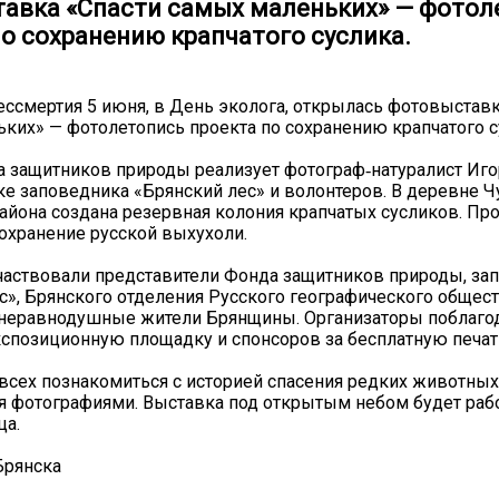
авка «Спасти самых маленьких» — фотол
по сохранению крапчатого суслика.
ессмертия 5 июня, в День эколога, открылась фотовыставк
ких» — фотолетопись проекта по сохранению крапчатого с
 защитников природы реализует фотограф‑натуралист Иг
е заповедника «Брянский лес» и волонтеров. В деревне Ч
айона создана резервная колония крапчатых сусликов. Пр
охранение русской выхухоли.
частвовали представители Фонда защитников природы, за
с», Брянского отделения Русского географического общест
 неравнодушные жители Брянщины. Организаторы поблаго
кспозиционную площадку и спонсоров за бесплатную печат
сех познакомиться с историей спасения редких животных
 фотографиями. Выставка под открытым небом будет рабо
ца.
Брянска