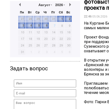
фотовыст
Август
2026
проекта 
Пн
Вт
Ср
Чт
Пт
Сб
Вс
22:46
05.06.2026
27
28
29
30
31
1
2
На Кургане Б
3
4
5
6
7
8
9
самых малень
10
11
12
13
14
15
16
Проект Фонда
17
18
19
20
21
22
23
при поддержк
24
25
26
27
28
29
30
Суземского р
охватывает с
31
1
2
3
4
5
6
В открытии у
«Брянский ле
Задать вопрос
волонтеры и
Брянска за э
Приглашаем в
полюбоваться
течение меся
Фото: Парки 