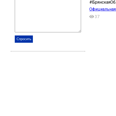
#БрянскаяОб
Официальная 
37