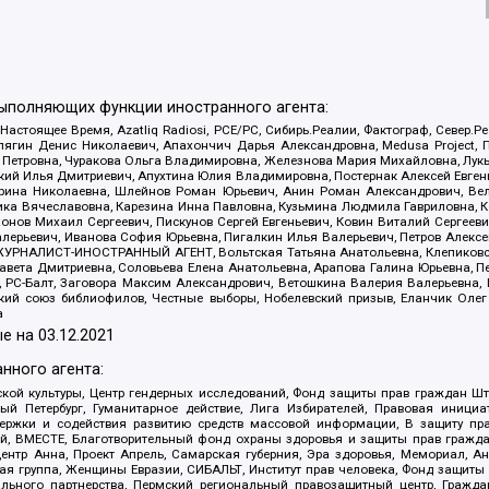
выполняющих функции иностранного агента:
 Настоящее Время, Azatliq Radiosi, PCE/PC, Сибирь.Реалии, Фактограф, Север
ягин Денис Николаевич, Апахончич Дарья Александровна, Medusa Project, П
етровна, Чуракова Ольга Владимировна, Железнова Мария Михайловна, Лукьян
й Илья Дмитриевич, Апухтина Юлия Владимировна, Постернак Алексей Евгеньев
рина Николаевна, Шлейнов Роман Юрьевич, Анин Роман Александрович, Вел
оника Вячеславовна, Карезина Инна Павловна, Кузьмина Людмила Гавриловна
ов Михаил Сергеевич, Пискунов Сергей Евгеньевич, Ковин Виталий Сергеевич
алерьевич, Иванова София Юрьевна, Пигалкин Илья Валерьевич, Петров Алексе
а, ЖУРНАЛИСТ-ИНОСТРАННЫЙ АГЕНТ, Вольтская Татьяна Анатольевна, Клепиков
авета Дмитриевна, Соловьева Елена Анатольевна, Арапова Галина Юрьевна, П
иа, РС-Балт, Заговора Максим Александрович, Ветошкина Валерия Валерьевна
ский союз библиофилов, Честные выборы, Нобелевский призыв, Еланчик Олег
а
е на
03.12.2021
нного агента:
ой культуры, Центр гендерных исследований, Фонд защиты прав граждан Шта
 Петербург, Гуманитарное действие, Лига Избирателей, Правовая инициат
держки и содействия развитию средств массовой информации, В защиту п
ий, ВМЕСТЕ, Благотворительный фонд охраны здоровья и защиты прав граж
, центр Анна, Проект Апрель, Самарская губерния, Эра здоровья, Мемориал,
я группа, Женщины Евразии, СИБАЛЬТ, Институт прав человека, Фонд защиты 
льного партнерства, Пермский региональный правозащитный центр, Граждан