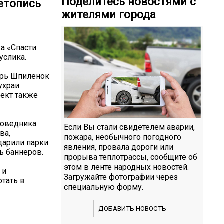
Поделитесь новостями с
етопись
жителями города
а «Спасти
услика.
орь Шпиленок
ухраи
оект также
поведника
Если Вы стали свидетелем аварии,
ва,
пожара, необычного погодного
дарили парки
явления, провала дороги или
ь баннеров.
прорыва теплотрассы, сообщите об
этом в ленте народных новостей.
 и
Загружайте фотографии через
тать в
специальную форму.
ДОБАВИТЬ НОВОСТЬ