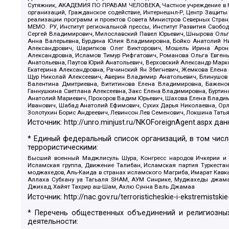
Сутяжник, АКАДЕМИЯ ПО ПРАВАМ ЧЕЛОВЕКА, Частное учреждение в Ка
организаций, Гражданское содействие, Интернешнл-Р, Центр Защиты
реализации программ и проектов Совета Министров Северных Стран
МЕМО. РУ, Институт региональной прессы, Институт Развития Своб
Сергей Владимирович, Милославский Павел Юрьевич, Шнырова Ольга
Анна Валерьевна, Бурдина Юлия Владимировна, Бойко Анатолий Ник
Александрович, Шарипков Олег Викторович, Мошель Ирина Ароно
Александровна, Исламов Тимур Рифгатович, Романова Ольга Евгень
Анатольевна, Паутов Юрий Анатольевич, Верховский Александр Марк
Екатерина Александровна, Рачинский Ян Збигневич, Жемкова Елена 
Щур Николай Алексеевич, Аверин Владимир Анатольевич, Блинушов 
Валентина Дмитриевна, Вититинова Елена Владимировна, Баженов
Ганнушкина Светлана Алексеевна, Закс Елена Владимировна, Буртин
Анатолий Мариевич, Прохоров Вадим Юрьевич, Шахова Елена Владими
Иванович, Шабад Анатолий Ефимович, Сухих Дарья Николаевна, Орл
Золотухин Борис Андреевич, Левинсон Лев Семенович, Локшина Тать
Источник:
http://unro.minjust.ru/NKOForeignAgent.aspx
дан
* Единый федеральный список организаций, в том чис
террористическими:
Высший военный Маджлисуль Шура, Конгресс народов Ичкерии и Да
Исламская группа, Движение Талибан, Исламская партия Туркест
моджахедов, Аль-Каида в странах исламского Магриба, Имарат Кавка
Аллаха Субхану уа Тагьаля SHAM, АУМ Синрике, Муджахеды джамаа
Джихад, Хайят Тахрир аш-Шам, Ахлю Сунна Валь Джамаа
Источник:
http://nac.gov.ru/terroristicheskie-i-ekstremistskie
* Перечень общественных объединений и религиозных
деятельности: