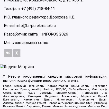
г. Москва, ул. Кржижановского, д.13, кор. 2
Телефон: +7 (495) 718-84-11
И.О. главного редактора Дорохова Н.В.
E-mail: info@br-perekrestok.ru
Разработчик сайта –
INFOROS
2026
Мы в социальных сетях:
* Реестр иностранных средств массовой информации,
выполняющих функции иностранного агента:
Голос Америки, Idel.Реалии, Кавказ.Реалии, Крым.Реалии, Телеканал
Настоящее Время, Azatliq Radiosi, PCE/PC, Сибирь.Реалии, Фактограф,
Север.Реалии, Радио Свобода, MEDIUM-ORIENT, Пономарев Лев
Александрович, Савицкая Людмила Алексеевна, Маркелов Сергей
Евгеньевич, Камалягин Денис Николаевич, Апахончич Дарья
Александровна, Medusa Project, Первое антикоррупционное СМИ, VTimes.io,
Баданин Роман Сергеевич, Гликин Максим Александрович, Маняхин Петр