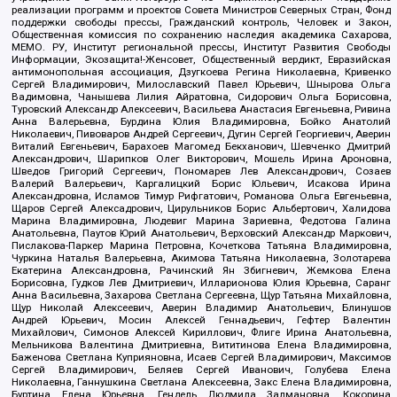
реализации программ и проектов Совета Министров Северных Стран, Фонд
поддержки свободы прессы, Гражданский контроль, Человек и Закон,
Общественная комиссия по сохранению наследия академика Сахарова,
МЕМО. РУ, Институт региональной прессы, Институт Развития Свободы
Информации, Экозащита!-Женсовет, Общественный вердикт, Евразийская
антимонопольная ассоциация, Дзугкоева Регина Николаевна, Кривенко
Сергей Владимирович, Милославский Павел Юрьевич, Шнырова Ольга
Вадимовна, Чанышева Лилия Айратовна, Сидорович Ольга Борисовна,
Туровский Александр Алексеевич, Васильева Анастасия Евгеньевна, Ривина
Анна Валерьевна, Бурдина Юлия Владимировна, Бойко Анатолий
Николаевич, Пивоваров Андрей Сергеевич, Дугин Сергей Георгиевич, Аверин
Виталий Евгеньевич, Барахоев Магомед Бекханович, Шевченко Дмитрий
Александрович, Шарипков Олег Викторович, Мошель Ирина Ароновна,
Шведов Григорий Сергеевич, Пономарев Лев Александрович, Созаев
Валерий Валерьевич, Каргалицкий Борис Юльевич, Исакова Ирина
Александровна, Исламов Тимур Рифгатович, Романова Ольга Евгеньевна,
Щаров Сергей Алексадрович, Цирульников Борис Альбертович, Халидова
Марина Владимировна, Людевиг Марина Зариевна, Федотова Галина
Анатольевна, Паутов Юрий Анатольевич, Верховский Александр Маркович,
Пислакова-Паркер Марина Петровна, Кочеткова Татьяна Владимировна,
Чуркина Наталья Валерьевна, Акимова Татьяна Николаевна, Золотарева
Екатерина Александровна, Рачинский Ян Збигневич, Жемкова Елена
Борисовна, Гудков Лев Дмитриевич, Илларионова Юлия Юрьевна, Саранг
Анна Васильевна, Захарова Светлана Сергеевна, Щур Татьяна Михайловна,
Щур Николай Алексеевич, Аверин Владимир Анатольевич, Блинушов
Андрей Юрьевич, Мосин Алексей Геннадьевич, Гефтер Валентин
Михайлович, Симонов Алексей Кириллович, Флиге Ирина Анатольевна,
Мельникова Валентина Дмитриевна, Вититинова Елена Владимировна,
Баженова Светлана Куприяновна, Исаев Сергей Владимирович, Максимов
Сергей Владимирович, Беляев Сергей Иванович, Голубева Елена
Николаевна, Ганнушкина Светлана Алексеевна, Закс Елена Владимировна,
Буртина Елена Юрьевна, Гендель Людмила Залмановна, Кокорина