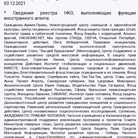
03.12.2021
* Сведения реестра НКО, выполняющих функции
иностранного агента:
Гражданин.Армия.Право, Нижегородский центр немецкой и европейской
культуры, Центр гендерных исследований, Фонд защиты прав граждан Штаб,
Институт права и публичной политики, Фонд борьбы с коррупцией, Альянс
врачей, НАСИЛИЮ.НЕТ, Мы против СПИДа, СВЕЧА, Открытый Петербург,
Гуманитарное действие, Лига Избирателей, Правовая инициатива,
Гражданская инициатива против экологической преступности,
Гражданский Союз, "Хасдей Ерушалаим" (Милосердие), Центр поддержки и
содействия развитию средств массовой информации, В защиту прав
заключенных, Горячая Линия, Центр социально-информационных
инициатив Действие, Институт глобализации и социальных движений,
ВМЕСТЕ, Благотворительный фонд охраны здоровья и защиты прав
граждан, Благотворительный фонд помощи осужденным и их семьям, Фонд
Тольятти, Новое время, Серебряная тайга, Так-Так-Так, центр Сова, центр
Анна, Проект Апрель, Самарская губерния, Эра здоровья, Мемориал,
Аналитический Центр Юрия Левады, Издательство Парк Гагарина, Фонд
содействия имени Андрея Рылькова, Сфера, Уральская правозащитная
группа, Женщины Евразии, СИБАЛЬТ, Институт прав человека, Фонд защиты
гласности, Российский исследовательский центр по правам человека,
Дальневосточный центр развития гражданских инициатив и социального
партнерства, Пермский региональный правозащитный центр, Гражданское
действие, Центр независимых социологических исследований, Сутяжник,
АКАДЕМИЯ ПО ПРАВАМ ЧЕЛОВЕКА, Частное учреждение в Калининграде по
административной поддержке реализации программ и проектов Совета
Министров северных стран, Центр развития некоммерческих организаций,
Гражданское содействие, Интернешнл-Р, Центр Защиты Прав Средств
Массовой Информации, Институт развития прессы - Сибирь, Частное
учреждение в Санкт-Петербурге по административной поддержке