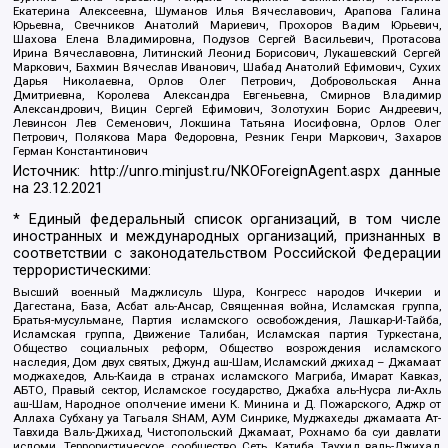
Екатерина Алексеевна, Шуманов Илья Вячеславович, Арапова Галина
Юрьевна, Свечников Анатолий Мариевич, Прохоров Вадим Юрьевич,
Шахова Елена Владимировна, Подузов Сергей Васильевич, Протасова
Ирина Вячеславовна, Литинский Леонид Борисович, Лукашевский Сергей
Маркович, Бахмин Вячеслав Иванович, Шабад Анатолий Ефимович, Сухих
Дарья Николаевна, Орлов Олег Петрович, Добровольская Анна
Дмитриевна, Королева Александра Евгеньевна, Смирнов Владимир
Александрович, Вицин Сергей Ефимович, Золотухин Борис Андреевич,
Левинсон Лев Семенович, Локшина Татьяна Иосифовна, Орлов Олег
Петрович, Полякова Мара Федоровна, Резник Генри Маркович, Захаров
Герман Константинович
Источник:
http://unro.minjust.ru/NKOForeignAgent.aspx
данные
на
23.12.2021
* Единый федеральный список организаций, в том числе
иностранных и международных организаций, признанных в
соответствии с законодательством Российской Федерации
террористическими:
Высший военный Маджлисуль Шура, Конгресс народов Ичкерии и
Дагестана, База, Асбат аль-Ансар, Священная война, Исламская группа,
Братья-мусульмане, Партия исламского освобождения, Лашкар-И-Тайба,
Исламская группа, Движение Талибан, Исламская партия Туркестана,
Общество социальных реформ, Общество возрождения исламского
наследия, Дом двух святых, Джунд аш-Шам, Исламский джихад – Джамаат
моджахедов, Аль-Каида в странах исламского Магриба, Имарат Кавказ,
АБТО, Правый сектор, Исламское государство, Джабха аль-Нусра ли-Ахль
аш-Шам, Народное ополчение имени К. Минина и Д. Пожарского, Аджр от
Аллаха Субхану уа Тагьаля SHAM, АУМ Синрике, Муджахеды джамаата Ат-
Тавхида Валь-Джихад, Чистопольский Джамаат, Рохнамо ба суи давлати
исломи, Террористическое сообщество Сеть, Катиба Таухид валь-Джихад,