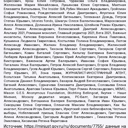
Борисович, Ярош Юлия Петровна, Чуракова Ольга Владимировна,
Железнова Мария Михайловна, Лукьянова Юлия Сергеевна, Маетная
Елизавета Витальевна, The Insider SIA, Рубин Михаил Аркадьевич, Гройсман
Софья Романовна, Рождественский Илья Дмитриевич, Апухтина Юлия
Владимировна, Постернак Алексей Евгеньевич, Телеканал Дождь, Петров
Степан Юрьевич, Istories fonds, Шмагун Олеся Валентиновна, Мароховская
Алеся Алексеевна, Долинина Ирина Николаевна, Шлейнов Роман Юрьевич,
Анин Роман Александрович, Великовский Дмитрий Александрович,
Альтаир 2021, Ромашки монолит, Главный редактор 2021, Вега 2021, Важные
иноагенты, Каткова Вероника Вячеславовна, Карезина Инна Павловна,
Кузьмина Людмила Гавриловна, Костылева Полина Владимировна, Лютов
Александр Иванович, Жилкин Владимир Владимирович, Жилинский
Владимир Александрович, Тихонов Михаил Сергеевич, Пискунов Сергей
Евгеньевич, Ковин Виталий Сергеевич, Кильтау Екатерина Викторовна,
Любарев Аркадий Ефимович, Гурман Юрий Альбертович, Грезев Александр
Викторович, Важенков Артем Валерьевич, Иванова София Юрьевна,
Пигалкин Илья Валерьевич, Петров Алексей Викторович, Егоров Владимир
Владимирович, Гусев Андрей Юрьевич, Смирнов Сергей Сергеевич, Верзилов
Петр Юрьевич, ЗП, Зона права, ЖУРНАЛИСТ-ИНОСТРАННЫЙ АГЕНТ,
Вольтская Татьяна Анатольевна, Клепиковская Екатерина Дмитриевна,
Сотников Даниил Владимирович, Захаров Андрей Вячеславович, Симонов
Евгений Алексеевич, Сурначева Елизавета Дмитриевна, Соловьева Елена
Анатольевна, Арапова Галина Юрьевна, Перл Роман Александрович, МЕМО,
Mason G.E.S. Anonymous Foundation, Stichting Bellingcat, Якутия – Наше
Мнение, Москоу диджитал медиа, РС-Балт, Заговора Максим
Александрович, Ветошкина Валерия Валерьевна, Павлов Иван Юрьевич,
Скворцова Елена Сергеевна, Оленичев Максим Владимирович, Как бы
инагент, Кочетков Игорь Викторович, Иркутский союз библиофилов, Честные
выборы, Нобелевский призыв, Еланчик Олег Александрович, Григорьева
Алина Александровна, Григорьев Андрей Валерьевич , Гималова Регина
Эмилевна, Хисамова Регина Фаритовна
Источник:
https://minjust.gov.ru/ru/documents/7755/
данные на