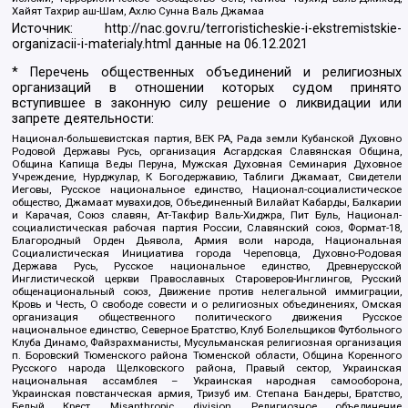
Хайят Тахрир аш-Шам, Ахлю Сунна Валь Джамаа
Источник:
http://nac.gov.ru/terroristicheskie-i-ekstremistskie-
organizacii-i-materialy.html
данные на
06.12.2021
* Перечень общественных объединений и религиозных
организаций в отношении которых судом принято
вступившее в законную силу решение о ликвидации или
запрете деятельности:
Национал-большевистская партия, ВЕК РА, Рада земли Кубанской Духовно
Родовой Державы Русь, организация Асгардская Славянская Община,
Община Капища Веды Перуна, Мужская Духовная Семинария Духовное
Учреждение, Нурджулар, К Богодержавию, Таблиги Джамаат, Свидетели
Иеговы, Русское национальное единство, Национал-социалистическое
общество, Джамаат мувахидов, Объединенный Вилайат Кабарды, Балкарии
и Карачая, Союз славян, Ат-Такфир Валь-Хиджра, Пит Буль, Национал-
социалистическая рабочая партия России, Славянский союз, Формат-18,
Благородный Орден Дьявола, Армия воли народа, Национальная
Социалистическая Инициатива города Череповца, Духовно-Родовая
Держава Русь, Русское национальное единство, Древнерусской
Инглистической церкви Православных Староверов-Инглингов, Русский
общенациональный союз, Движение против нелегальной иммиграции,
Кровь и Честь, О свободе совести и о религиозных объединениях, Омская
организация общественного политического движения Русское
национальное единство, Северное Братство, Клуб Болельщиков Футбольного
Клуба Динамо, Файзрахманисты, Мусульманская религиозная организация
п. Боровский Тюменского района Тюменской области, Община Коренного
Русского народа Щелковского района, Правый сектор, Украинская
национальная ассамблея – Украинская народная самооборона,
Украинская повстанческая армия, Тризуб им. Степана Бандеры, Братство,
Белый Крест, Misanthropic division, Религиозное объединение