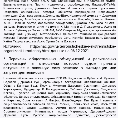
Дагестана, База, Асбат аль-Ансар, Священная война, Исламская группа,
Братья-мусульмане, Партия исламского освобождения, Лашкар-И-Тайба,
Исламская группа, Движение Талибан, Исламская партия Туркестана,
Общество социальных реформ, Общество возрождения исламского
наследия, Дом двух святых, Джунд аш-Шам, Исламский джихад – Джамаат
моджахедов, Аль-Каида в странах исламского Магриба, Имарат Кавказ,
АБТО, Правый сектор, Исламское государство, Джабха аль-Нусра ли-Ахль
аш-Шам, Народное ополчение имени К. Минина и Д. Пожарского, Аджр от
Аллаха Субхану уа Тагьаля SHAM, АУМ Синрике, Муджахеды джамаата Ат-
Тавхида Валь-Джихад, Чистопольский Джамаат, Рохнамо ба суи давлати
исломи, Террористическое сообщество Сеть, Катиба Таухид валь-Джихад,
Хайят Тахрир аш-Шам, Ахлю Сунна Валь Джамаа
Источник:
http://nac.gov.ru/terroristicheskie-i-ekstremistskie-
organizacii-i-materialy.html
данные на
06.12.2021
* Перечень общественных объединений и религиозных
организаций в отношении которых судом принято
вступившее в законную силу решение о ликвидации или
запрете деятельности:
Национал-большевистская партия, ВЕК РА, Рада земли Кубанской Духовно
Родовой Державы Русь, организация Асгардская Славянская Община,
Община Капища Веды Перуна, Мужская Духовная Семинария Духовное
Учреждение, Нурджулар, К Богодержавию, Таблиги Джамаат, Свидетели
Иеговы, Русское национальное единство, Национал-социалистическое
общество, Джамаат мувахидов, Объединенный Вилайат Кабарды, Балкарии
и Карачая, Союз славян, Ат-Такфир Валь-Хиджра, Пит Буль, Национал-
социалистическая рабочая партия России, Славянский союз, Формат-18,
Благородный Орден Дьявола, Армия воли народа, Национальная
Социалистическая Инициатива города Череповца, Духовно-Родовая
Держава Русь, Русское национальное единство, Древнерусской