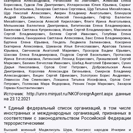
Екатерина Александровна, Рачинский Ян Збигневич, Жемкова Елена
Борисовна, Гудков Лев Дмитриевич, Илларионова Юлия Юрьевна, Саранг
Анна Васильевна, Захарова Светлана Сергеевна, Щур Татьяна Михайловна,
Щур Николай Алексеевич, Аверин Владимир Анатольевич, Блинушов
Андрей Юрьевич, Мосин Алексей Геннадьевич, Гефтер Валентин
Михайлович, Симонов Алексей Кириллович, Флиге Ирина Анатольевна,
Мельникова Валентина Дмитриевна, Вититинова Елена Владимировна,
Баженова Светлана Куприяновна, Исаев Сергей Владимирович, Максимов
Сергей Владимирович, Беляев Сергей Иванович, Голубева Елена
Николаевна, Ганнушкина Светлана Алексеевна, Закс Елена Владимировна,
Буртина Елена Юрьевна, Гендель Людмила Залмановна, Кокорина
Екатерина Алексеевна, Шуманов Илья Вячеславович, Арапова Галина
Юрьевна, Свечников Анатолий Мариевич, Прохоров Вадим Юрьевич,
Шахова Елена Владимировна, Подузов Сергей Васильевич, Протасова
Ирина Вячеславовна, Литинский Леонид Борисович, Лукашевский Сергей
Маркович, Бахмин Вячеслав Иванович, Шабад Анатолий Ефимович, Сухих
Дарья Николаевна, Орлов Олег Петрович, Добровольская Анна
Дмитриевна, Королева Александра Евгеньевна, Смирнов Владимир
Александрович, Вицин Сергей Ефимович, Золотухин Борис Андреевич,
Левинсон Лев Семенович, Локшина Татьяна Иосифовна, Орлов Олег
Петрович, Полякова Мара Федоровна, Резник Генри Маркович, Захаров
Герман Константинович
Источник:
http://unro.minjust.ru/NKOForeignAgent.aspx
данные
на
23.12.2021
* Единый федеральный список организаций, в том числе
иностранных и международных организаций, признанных в
соответствии с законодательством Российской Федерации
террористическими:
Высший военный Маджлисуль Шура, Конгресс народов Ичкерии и