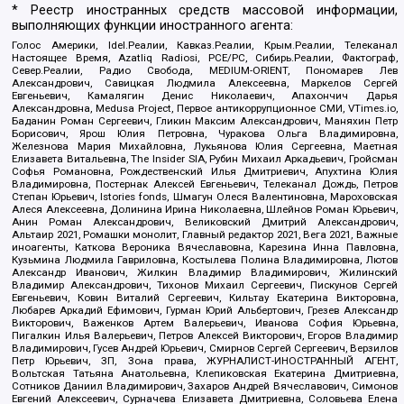
* Реестр иностранных средств массовой информации,
выполняющих функции иностранного агента:
Голос Америки, Idel.Реалии, Кавказ.Реалии, Крым.Реалии, Телеканал
Настоящее Время, Azatliq Radiosi, PCE/PC, Сибирь.Реалии, Фактограф,
Север.Реалии, Радио Свобода, MEDIUM-ORIENT, Пономарев Лев
Александрович, Савицкая Людмила Алексеевна, Маркелов Сергей
Евгеньевич, Камалягин Денис Николаевич, Апахончич Дарья
Александровна, Medusa Project, Первое антикоррупционное СМИ, VTimes.io,
Баданин Роман Сергеевич, Гликин Максим Александрович, Маняхин Петр
Борисович, Ярош Юлия Петровна, Чуракова Ольга Владимировна,
Железнова Мария Михайловна, Лукьянова Юлия Сергеевна, Маетная
Елизавета Витальевна, The Insider SIA, Рубин Михаил Аркадьевич, Гройсман
Софья Романовна, Рождественский Илья Дмитриевич, Апухтина Юлия
Владимировна, Постернак Алексей Евгеньевич, Телеканал Дождь, Петров
Степан Юрьевич, Istories fonds, Шмагун Олеся Валентиновна, Мароховская
Алеся Алексеевна, Долинина Ирина Николаевна, Шлейнов Роман Юрьевич,
Анин Роман Александрович, Великовский Дмитрий Александрович,
Альтаир 2021, Ромашки монолит, Главный редактор 2021, Вега 2021, Важные
иноагенты, Каткова Вероника Вячеславовна, Карезина Инна Павловна,
Кузьмина Людмила Гавриловна, Костылева Полина Владимировна, Лютов
Александр Иванович, Жилкин Владимир Владимирович, Жилинский
Владимир Александрович, Тихонов Михаил Сергеевич, Пискунов Сергей
Евгеньевич, Ковин Виталий Сергеевич, Кильтау Екатерина Викторовна,
Любарев Аркадий Ефимович, Гурман Юрий Альбертович, Грезев Александр
Викторович, Важенков Артем Валерьевич, Иванова София Юрьевна,
Пигалкин Илья Валерьевич, Петров Алексей Викторович, Егоров Владимир
Владимирович, Гусев Андрей Юрьевич, Смирнов Сергей Сергеевич, Верзилов
Петр Юрьевич, ЗП, Зона права, ЖУРНАЛИСТ-ИНОСТРАННЫЙ АГЕНТ,
Вольтская Татьяна Анатольевна, Клепиковская Екатерина Дмитриевна,
Сотников Даниил Владимирович, Захаров Андрей Вячеславович, Симонов
Евгений Алексеевич, Сурначева Елизавета Дмитриевна, Соловьева Елена