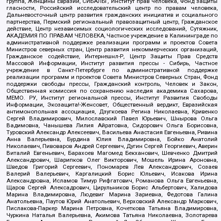
группа, Женщины Евразии, СИБАЛЬТ, Институт прав человека, Фонд защиты
гласности, Российский исследовательский центр по правам человека,
Дальневосточный центр развития гражданских инициатив и социального
партнерства, Пермский региональный правозащитный центр, Гражданское
действие, Центр независимых социологических исследований, Сутяжник,
АКАДЕМИЯ ПО ПРАВАМ ЧЕЛОВЕКА, Частное учреждение в Калининграде по
административной поддержке реализации программ и проектов Совета
Министров северных стран, Центр развития некоммерческих организаций,
Гражданское содействие, Интернешнл-Р, Центр Защиты Прав Средств
Массовой Информации, Институт развития прессы - Сибирь, Частное
учреждение в Санкт-Петербурге по административной поддержке
реализации программ и проектов Совета Министров Северных Стран, Фонд
поддержки свободы прессы, Гражданский контроль, Человек и Закон,
Общественная комиссия по сохранению наследия академика Сахарова,
МЕМО. РУ, Институт региональной прессы, Институт Развития Свободы
Информации, Экозащита!-Женсовет, Общественный вердикт, Евразийская
антимонопольная ассоциация, Дзугкоева Регина Николаевна, Кривенко
Сергей Владимирович, Милославский Павел Юрьевич, Шнырова Ольга
Вадимовна, Чанышева Лилия Айратовна, Сидорович Ольга Борисовна,
Туровский Александр Алексеевич, Васильева Анастасия Евгеньевна, Ривина
Анна Валерьевна, Бурдина Юлия Владимировна, Бойко Анатолий
Николаевич, Пивоваров Андрей Сергеевич, Дугин Сергей Георгиевич, Аверин
Виталий Евгеньевич, Барахоев Магомед Бекханович, Шевченко Дмитрий
Александрович, Шарипков Олег Викторович, Мошель Ирина Ароновна,
Шведов Григорий Сергеевич, Пономарев Лев Александрович, Созаев
Валерий Валерьевич, Каргалицкий Борис Юльевич, Исакова Ирина
Александровна, Исламов Тимур Рифгатович, Романова Ольга Евгеньевна,
Щаров Сергей Алексадрович, Цирульников Борис Альбертович, Халидова
Марина Владимировна, Людевиг Марина Зариевна, Федотова Галина
Анатольевна, Паутов Юрий Анатольевич, Верховский Александр Маркович,
Пислакова-Паркер Марина Петровна, Кочеткова Татьяна Владимировна,
Чуркина Наталья Валерьевна, Акимова Татьяна Николаевна, Золотарева