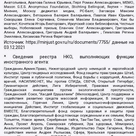
Анатольевна, Арапова Галина Юрьевна, Перл Роман Александрович, МЕМО,
Mason G.E.S. Anonymous Foundation, Stichting Bellingcat, Якутия – Наше
Мнение, Москоу диджитал медиа, РС-Балт, Заговора Максим
Александрович, Ветошкина Валерия Валерьевна, Павлов Иван Юрьевич,
Скворцова Елена Сергеевна, Оленичев Максим Владимирович, Как бы
инагент, Кочетков Игорь Викторович, Иркутский союз библиофилов, Честные
выборы, Нобелевский призыв, Еланчик Олег Александрович, Григорьева
Алина Александровна, Григорьев Андрей Валерьевич , Гималова Регина
Эмилевна, Хисамова Регина Фаритовна
Источник:
https://minjust.gov.ru/ru/documents/7755/
данные на
03.12.2021
* Сведения реестра НКО, выполняющих функции
иностранного агента:
Гражданин.Армия.Право, Нижегородский центр немецкой и европейской
культуры, Центр гендерных исследований, Фонд защиты прав граждан Штаб,
Институт права и публичной политики, Фонд борьбы с коррупцией, Альянс
врачей, НАСИЛИЮ.НЕТ, Мы против СПИДа, СВЕЧА, Открытый Петербург,
Гуманитарное действие, Лига Избирателей, Правовая инициатива,
Гражданская инициатива против экологической преступности,
Гражданский Союз, "Хасдей Ерушалаим" (Милосердие), Центр поддержки и
содействия развитию средств массовой информации, В защиту прав
заключенных, Горячая Линия, Центр социально-информационных
инициатив Действие, Институт глобализации и социальных движений,
ВМЕСТЕ, Благотворительный фонд охраны здоровья и защиты прав
граждан, Благотворительный фонд помощи осужденным и их семьям, Фонд
Тольятти, Новое время, Серебряная тайга, Так-Так-Так, центр Сова, центр
Анна, Проект Апрель, Самарская губерния, Эра здоровья, Мемориал,
Аналитический Центр Юрия Левады, Издательство Парк Гагарина, Фонд
содействия имени Андрея Рылькова, Сфера, Уральская правозащитная