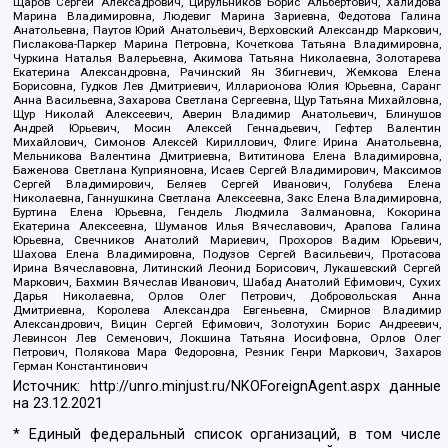
Щаров Сергей Алексадрович, Цирульников Борис Альбертович, Халидова
Марина Владимировна, Людевиг Марина Зариевна, Федотова Галина
Анатольевна, Паутов Юрий Анатольевич, Верховский Александр Маркович,
Пислакова-Паркер Марина Петровна, Кочеткова Татьяна Владимировна,
Чуркина Наталья Валерьевна, Акимова Татьяна Николаевна, Золотарева
Екатерина Александровна, Рачинский Ян Збигневич, Жемкова Елена
Борисовна, Гудков Лев Дмитриевич, Илларионова Юлия Юрьевна, Саранг
Анна Васильевна, Захарова Светлана Сергеевна, Щур Татьяна Михайловна,
Щур Николай Алексеевич, Аверин Владимир Анатольевич, Блинушов
Андрей Юрьевич, Мосин Алексей Геннадьевич, Гефтер Валентин
Михайлович, Симонов Алексей Кириллович, Флиге Ирина Анатольевна,
Мельникова Валентина Дмитриевна, Вититинова Елена Владимировна,
Баженова Светлана Куприяновна, Исаев Сергей Владимирович, Максимов
Сергей Владимирович, Беляев Сергей Иванович, Голубева Елена
Николаевна, Ганнушкина Светлана Алексеевна, Закс Елена Владимировна,
Буртина Елена Юрьевна, Гендель Людмила Залмановна, Кокорина
Екатерина Алексеевна, Шуманов Илья Вячеславович, Арапова Галина
Юрьевна, Свечников Анатолий Мариевич, Прохоров Вадим Юрьевич,
Шахова Елена Владимировна, Подузов Сергей Васильевич, Протасова
Ирина Вячеславовна, Литинский Леонид Борисович, Лукашевский Сергей
Маркович, Бахмин Вячеслав Иванович, Шабад Анатолий Ефимович, Сухих
Дарья Николаевна, Орлов Олег Петрович, Добровольская Анна
Дмитриевна, Королева Александра Евгеньевна, Смирнов Владимир
Александрович, Вицин Сергей Ефимович, Золотухин Борис Андреевич,
Левинсон Лев Семенович, Локшина Татьяна Иосифовна, Орлов Олег
Петрович, Полякова Мара Федоровна, Резник Генри Маркович, Захаров
Герман Константинович
Источник:
http://unro.minjust.ru/NKOForeignAgent.aspx
данные
на
23.12.2021
* Единый федеральный список организаций, в том числе