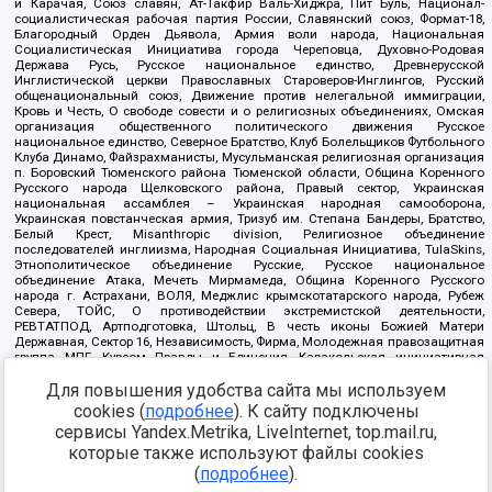
и Карачая, Союз славян, Ат-Такфир Валь-Хиджра, Пит Буль, Национал-
социалистическая рабочая партия России, Славянский союз, Формат-18,
Благородный Орден Дьявола, Армия воли народа, Национальная
Социалистическая Инициатива города Череповца, Духовно-Родовая
Держава Русь, Русское национальное единство, Древнерусской
Инглистической церкви Православных Староверов-Инглингов, Русский
общенациональный союз, Движение против нелегальной иммиграции,
Кровь и Честь, О свободе совести и о религиозных объединениях, Омская
организация общественного политического движения Русское
национальное единство, Северное Братство, Клуб Болельщиков Футбольного
Клуба Динамо, Файзрахманисты, Мусульманская религиозная организация
п. Боровский Тюменского района Тюменской области, Община Коренного
Русского народа Щелковского района, Правый сектор, Украинская
национальная ассамблея – Украинская народная самооборона,
Украинская повстанческая армия, Тризуб им. Степана Бандеры, Братство,
Белый Крест, Misanthropic division, Религиозное объединение
последователей инглиизма, Народная Социальная Инициатива, TulaSkins,
Этнополитическое объединение Русские, Русское национальное
объединение Атака, Мечеть Мирмамеда, Община Коренного Русского
народа г. Астрахани, ВОЛЯ, Меджлис крымскотатарского народа, Рубеж
Севера, ТОЙС, О противодействии экстремистской деятельности,
РЕВТАТПОД, Артподготовка, Штольц, В честь иконы Божией Матери
Державная, Сектор 16, Независимость, Фирма, Молодежная правозащитная
группа МПГ, Курсом Правды и Единения, Каракольская инициативная
группа, Автоград Крю, Союз Славянских Сил Руси, Алля-Аят,
Для повышения удобства сайта мы используем
Благотворительный пансионат Ак Умут, Русская республика Русь,
Арестантское уголовное единство, Башкорт, Нация и свобода, W.H.С., Фалунь
cookies (
подробнее
). К сайту подключены
Дафа, Иртыш Ultras, Русский Патриотический клуб-Новокузнецк/РПК,
сервисы Yandex.Metrika, LiveInternet, top.mail.ru,
Сибирский державный союз, Фонд борьбы с коррупцией, Фонд защиты прав
граждан, Штабы Навального, Совет граждан СССР Прикубанского округа г.
которые также используют файлы cookies
Краснодара
(
подробнее
).
Источник:
https://minjust.gov.ru/ru/documents/7822/
данные на