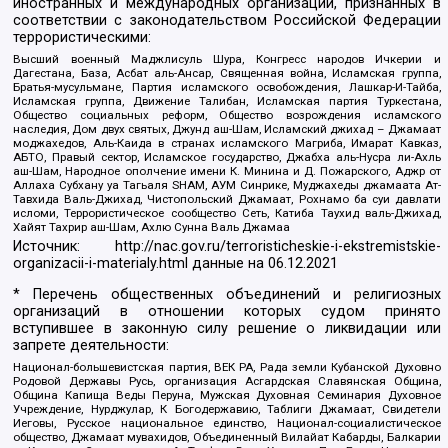
иностранных и международных организаций, признанных в
соответствии с законодательством Российской Федерации
террористическими:
Высший военный Маджлисуль Шура, Конгресс народов Ичкерии и
Дагестана, База, Асбат аль-Ансар, Священная война, Исламская группа,
Братья-мусульмане, Партия исламского освобождения, Лашкар-И-Тайба,
Исламская группа, Движение Талибан, Исламская партия Туркестана,
Общество социальных реформ, Общество возрождения исламского
наследия, Дом двух святых, Джунд аш-Шам, Исламский джихад – Джамаат
моджахедов, Аль-Каида в странах исламского Магриба, Имарат Кавказ,
АБТО, Правый сектор, Исламское государство, Джабха аль-Нусра ли-Ахль
аш-Шам, Народное ополчение имени К. Минина и Д. Пожарского, Аджр от
Аллаха Субхану уа Тагьаля SHAM, АУМ Синрике, Муджахеды джамаата Ат-
Тавхида Валь-Джихад, Чистопольский Джамаат, Рохнамо ба суи давлати
исломи, Террористическое сообщество Сеть, Катиба Таухид валь-Джихад,
Хайят Тахрир аш-Шам, Ахлю Сунна Валь Джамаа
Источник:
http://nac.gov.ru/terroristicheskie-i-ekstremistskie-
organizacii-i-materialy.html
данные на
06.12.2021
* Перечень общественных объединений и религиозных
организаций в отношении которых судом принято
вступившее в законную силу решение о ликвидации или
запрете деятельности:
Национал-большевистская партия, ВЕК РА, Рада земли Кубанской Духовно
Родовой Державы Русь, организация Асгардская Славянская Община,
Община Капища Веды Перуна, Мужская Духовная Семинария Духовное
Учреждение, Нурджулар, К Богодержавию, Таблиги Джамаат, Свидетели
Иеговы, Русское национальное единство, Национал-социалистическое
общество, Джамаат мувахидов, Объединенный Вилайат Кабарды, Балкарии