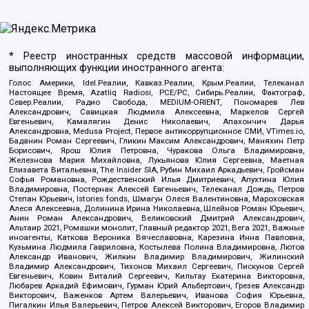
* Реестр иностранных средств массовой информации,
выполняющих функции иностранного агента:
Голос Америки, Idel.Реалии, Кавказ.Реалии, Крым.Реалии, Телеканал
Настоящее Время, Azatliq Radiosi, PCE/PC, Сибирь.Реалии, Фактограф,
Север.Реалии, Радио Свобода, MEDIUM-ORIENT, Пономарев Лев
Александрович, Савицкая Людмила Алексеевна, Маркелов Сергей
Евгеньевич, Камалягин Денис Николаевич, Апахончич Дарья
Александровна, Medusa Project, Первое антикоррупционное СМИ, VTimes.io,
Баданин Роман Сергеевич, Гликин Максим Александрович, Маняхин Петр
Борисович, Ярош Юлия Петровна, Чуракова Ольга Владимировна,
Железнова Мария Михайловна, Лукьянова Юлия Сергеевна, Маетная
Елизавета Витальевна, The Insider SIA, Рубин Михаил Аркадьевич, Гройсман
Софья Романовна, Рождественский Илья Дмитриевич, Апухтина Юлия
Владимировна, Постернак Алексей Евгеньевич, Телеканал Дождь, Петров
Степан Юрьевич, Istories fonds, Шмагун Олеся Валентиновна, Мароховская
Алеся Алексеевна, Долинина Ирина Николаевна, Шлейнов Роман Юрьевич,
Анин Роман Александрович, Великовский Дмитрий Александрович,
Альтаир 2021, Ромашки монолит, Главный редактор 2021, Вега 2021, Важные
иноагенты, Каткова Вероника Вячеславовна, Карезина Инна Павловна,
Кузьмина Людмила Гавриловна, Костылева Полина Владимировна, Лютов
Александр Иванович, Жилкин Владимир Владимирович, Жилинский
Владимир Александрович, Тихонов Михаил Сергеевич, Пискунов Сергей
Евгеньевич, Ковин Виталий Сергеевич, Кильтау Екатерина Викторовна,
Любарев Аркадий Ефимович, Гурман Юрий Альбертович, Грезев Александр
Викторович, Важенков Артем Валерьевич, Иванова София Юрьевна,
Пигалкин Илья Валерьевич, Петров Алексей Викторович, Егоров Владимир