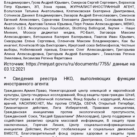
Владимирович, Гусев Андрей Юрьевич, Смирнов Сергей Сергеевич, Верзилов
Петр Юрьевич, ЗП, Зона права, ЖУРНАЛИСТ-ИНОСТРАННЫЙ АГЕНТ,
Вольтская Татьяна Анатольевна, Клепиковская Екатерина Дмитриевна,
Сотников Даниил Владимирович, Захаров Андрей Вячеславович, Симонов
Евгений Алексеевич, Сурначева Елизавета Дмитриевна, Соловьева Елена
Анатольевна, Арапова Галина Юрьевна, Перл Роман Александрович, МЕМО,
Mason G.E.S. Anonymous Foundation, Stichting Bellingcat, Якутия – Наше
Мнение, Москоу диджитал медиа, РС-Балт, Заговора Максим
Александрович, Ветошкина Валерия Валерьевна, Павлов Иван Юрьевич,
Скворцова Елена Сергеевна, Оленичев Максим Владимирович, Как бы
инагент, Кочетков Игорь Викторович, Иркутский союз библиофилов, Честные
выборы, Нобелевский призыв, Еланчик Олег Александрович, Григорьева
Алина Александровна, Григорьев Андрей Валерьевич , Гималова Регина
Эмилевна, Хисамова Регина Фаритовна
Источник:
https://minjust.gov.ru/ru/documents/7755/
данные на
03.12.2021
* Сведения реестра НКО, выполняющих функции
иностранного агента:
Гражданин.Армия.Право, Нижегородский центр немецкой и европейской
культуры, Центр гендерных исследований, Фонд защиты прав граждан Штаб,
Институт права и публичной политики, Фонд борьбы с коррупцией, Альянс
врачей, НАСИЛИЮ.НЕТ, Мы против СПИДа, СВЕЧА, Открытый Петербург,
Гуманитарное действие, Лига Избирателей, Правовая инициатива,
Гражданская инициатива против экологической преступности,
Гражданский Союз, "Хасдей Ерушалаим" (Милосердие), Центр поддержки и
содействия развитию средств массовой информации, В защиту прав
заключенных, Горячая Линия, Центр социально-информационных
инициатив Действие, Институт глобализации и социальных движений,
ВМЕСТЕ, Благотворительный фонд охраны здоровья и защиты прав