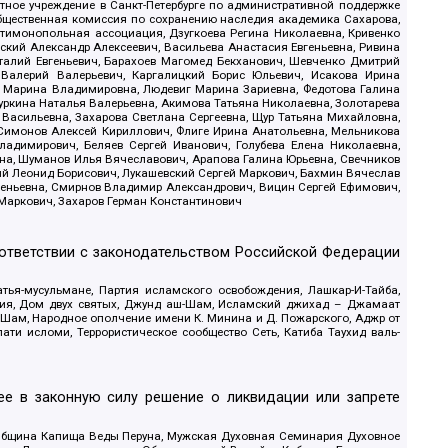
стное учреждение в Санкт-Петербурге по административной поддержке
Общественная комиссия по сохранению наследия академика Сахарова,
нтимонопольная ассоциация, Дзугкоева Регина Николаевна, Кривенко
кий Александр Алексеевич, Васильева Анастасия Евгеньевна, Ривина
италий Евгеньевич, Барахоев Магомед Бекханович, Шевченко Дмитрий
 Валерий Валерьевич, Каргалицкий Борис Юльевич, Исакова Ирина
ва Марина Владимировна, Людевиг Марина Зариевна, Федотова Галина
уркина Наталья Валерьевна, Акимова Татьяна Николаевна, Золотарева
 Васильевна, Захарова Светлана Сергеевна, Щур Татьяна Михайловна,
 Симонов Алексей Кириллович, Флиге Ирина Анатольевна, Мельникова
адимирович, Беляев Сергей Иванович, Голубева Елена Николаевна,
вна, Шуманов Илья Вячеславович, Арапова Галина Юрьевна, Свечников
ий Леонид Борисович, Лукашевский Сергей Маркович, Бахмин Вячеслав
геньевна, Смирнов Владимир Александрович, Вицин Сергей Ефимович,
 Маркович, Захаров Герман Константинович
оответствии с законодательством Российской Федерации
тья-мусульмане, Партия исламского освобождения, Лашкар-И-Тайба,
дия, Дом двух святых, Джунд аш-Шам, Исламский джихад – Джамаат
ш-Шам, Народное ополчение имени К. Минина и Д. Пожарского, Аджр от
и исломи, Террористическое сообщество Сеть, Катиба Таухид валь-
е в законную силу решение о ликвидации или запрете
 Община Капища Веды Перуна, Мужская Духовная Семинария Духовное