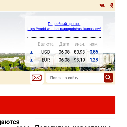
Подробный прогноз
https://world-weather.ru/pogoda/russia/moscow/
Валюта
Дата
знач.
изм.
▲
USD
06.08
80.93
0.86
▲
EUR
06.08
93.19
1.23
идаются