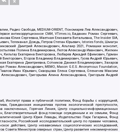
.Реалии, Радио Свобода, MEDIUM-ORIENT, Пономарев Лев Александрович,
ервое антикоррупционное СМИ, VTimes.io, Баданин Роман Сергеевич,
ова Юлия Сергеевна, Маетная Елизавета Витальевна, The Insider SIA,
ич, Телеканал Дождь, Петров Степан Юрьевич, Istories fonds, Шмагун
иковский Дмитрий Александрович, Альтаир 2021, Ромашки монолит,
, Костылева Полина Владимировна, Лютов Александр Иванович, Жилкин
, Кильтау Екатерина Викторовна, Любарев Аркадий Ефимович, Гурман
й Викторович, Егоров Владимир Владимирович, Гусев Андрей Юрьевич,
ская Екатерина Дмитриевна, Сотников Даниил Владимирович, Захаров
ерл Роман Александрович, МЕМО, Mason G.E.S. Anonymous Foundation,
, Павлов Иван Юрьевич, Скворцова Елена Сергеевна, Оленичев Максим
 Александрович, Григорьева Алина Александровна, Григорьев Андрей
б, Институт права и публичной политики, Фонд борьбы с коррупцией,
ива, Гражданская инициатива против экологической преступности,
рав заключенных, Горячая Линия, Центр социально-информационных
дан, Благотворительный фонд помощи осужденным и их семьям, Фонд
 Аналитический Центр Юрия Левады, Издательство Парк Гагарина, Фонд
гласности, Российский исследовательский центр по правам человека,
ское действие, Центр независимых социологических исследований,
в Совета Министров северных стран, Центр развития некоммерческих