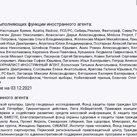
выполняющих функции иностранного агента:
 Настоящее Время, Azatliq Radiosi, PCE/PC, Сибирь.Реалии, Фактограф, Север
ягин Денис Николаевич, Апахончич Дарья Александровна, Medusa Project, П
етровна, Чуракова Ольга Владимировна, Железнова Мария Михайловна, Лукьян
й Илья Дмитриевич, Апухтина Юлия Владимировна, Постернак Алексей Евгеньев
рина Николаевна, Шлейнов Роман Юрьевич, Анин Роман Александрович, Вел
оника Вячеславовна, Карезина Инна Павловна, Кузьмина Людмила Гавриловна
ов Михаил Сергеевич, Пискунов Сергей Евгеньевич, Ковин Виталий Сергеевич
алерьевич, Иванова София Юрьевна, Пигалкин Илья Валерьевич, Петров Алексе
а, ЖУРНАЛИСТ-ИНОСТРАННЫЙ АГЕНТ, Вольтская Татьяна Анатольевна, Клепиков
авета Дмитриевна, Соловьева Елена Анатольевна, Арапова Галина Юрьевна, П
иа, РС-Балт, Заговора Максим Александрович, Ветошкина Валерия Валерьевна
ский союз библиофилов, Честные выборы, Нобелевский призыв, Еланчик Олег
а
е на
03.12.2021
нного агента:
ой культуры, Центр гендерных исследований, Фонд защиты прав граждан Шта
 Петербург, Гуманитарное действие, Лига Избирателей, Правовая инициат
держки и содействия развитию средств массовой информации, В защиту п
ий, ВМЕСТЕ, Благотворительный фонд охраны здоровья и защиты прав граж
, центр Анна, Проект Апрель, Самарская губерния, Эра здоровья, Мемориал,
я группа, Женщины Евразии, СИБАЛЬТ, Институт прав человека, Фонд защиты 
льного партнерства, Пермский региональный правозащитный центр, Граждан
лининграде по административной поддержке реализации программ и проекто