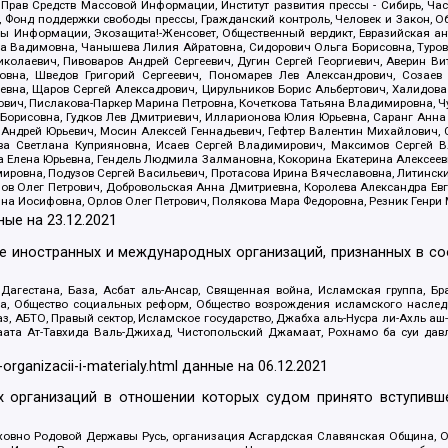
 Прав Средств Массовой Информации, Институт развития прессы - Сибирь, Ча
, Фонд поддержки свободы прессы, Гражданский контроль, Человек и Закон, 
оды Информации, Экозащита!-Женсовет, Общественный вердикт, Евразийская а
 Вадимовна, Чанышева Лилия Айратовна, Сидорович Ольга Борисовна, Туровс
олаевич, Пивоваров Андрей Сергеевич, Дугин Сергей Георгиевич, Аверин В
вна, Шведов Григорий Сергеевич, Пономарев Лев Александрович, Созаев
евна, Щаров Сергей Алексадрович, Цирульников Борис Альбертович, Халидо
ович, Пислакова-Паркер Марина Петровна, Кочеткова Татьяна Владимировна, Ч
Борисовна, Гудков Лев Дмитриевич, Илларионова Юлия Юрьевна, Саранг Анна
Андрей Юрьевич, Мосин Алексей Геннадьевич, Гефтер Валентин Михайлович,
а Светлана Куприяновна, Исаев Сергей Владимирович, Максимов Сергей Вл
а Елена Юрьевна, Гендель Людмила Залмановна, Кокорина Екатерина Алексее
ровна, Подузов Сергей Васильевич, Протасова Ирина Вячеславовна, Литинск
ов Олег Петрович, Добровольская Анна Дмитриевна, Королева Александра Ев
яна Иосифовна, Орлов Олег Петрович, Полякова Мара Федоровна, Резник Генри
ные на
23.12.2021
ле иностранных и международных организаций, признанных в с
гестана, База, Асбат аль-Ансар, Священная война, Исламская группа, Бра
ана, Общество социальных реформ, Общество возрождения исламского насле
з, АБТО, Правый сектор, Исламское государство, Джабха аль-Нусра ли-Ахль а
та Ат-Тавхида Валь-Джихад, Чистопольский Джамаат, Рохнамо ба суи давлат
-organizacii-i-materialy.html
данные на
06.12.2021
 организаций в отношении которых судом принято вступивше
Духовно Родовой Державы Русь, организация Асгардская Славянская Община,