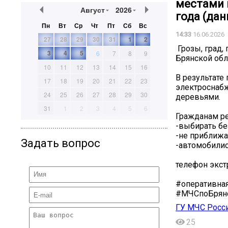
местами 
Август
2026
года (да
Пн
Вт
Ср
Чт
Пт
Сб
Вс
14:33
16.06.2026
27
28
29
30
31
1
2
️️ Грозы, гра
3
4
5
6
7
8
9
Брянской обл
10
11
12
13
14
15
16
В результате
17
18
19
20
21
22
23
электроснаб
24
25
26
27
28
29
30
деревьями.
31
1
2
3
4
5
6
Гражданам ре
-выбирать бе
-не приближа
Задать вопрос
-автомобилис
️телефон экс
#оперативна
#МЧСпоБрян
ГУ МЧС Росси
25