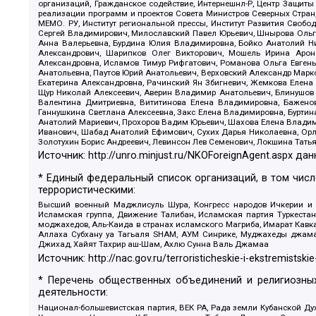
организаций, Гражданское содействие, Интернешнл-Р, Центр Защиты
реализации программ и проектов Совета Министров Северных Стран
МЕМО. РУ, Институт региональной прессы, Институт Развития Своб
Сергей Владимирович, Милославский Павел Юрьевич, Шнырова Ольга
Анна Валерьевна, Бурдина Юлия Владимировна, Бойко Анатолий Ник
Александрович, Шарипков Олег Викторович, Мошель Ирина Ароно
Александровна, Исламов Тимур Рифгатович, Романова Ольга Евгень
Анатольевна, Паутов Юрий Анатольевич, Верховский Александр Марк
Екатерина Александровна, Рачинский Ян Збигневич, Жемкова Елена 
Щур Николай Алексеевич, Аверин Владимир Анатольевич, Блинушов 
Валентина Дмитриевна, Вититинова Елена Владимировна, Баженов
Ганнушкина Светлана Алексеевна, Закс Елена Владимировна, Буртин
Анатолий Мариевич, Прохоров Вадим Юрьевич, Шахова Елена Владими
Иванович, Шабад Анатолий Ефимович, Сухих Дарья Николаевна, Орл
Золотухин Борис Андреевич, Левинсон Лев Семенович, Локшина Тать
Источник:
http://unro.minjust.ru/NKOForeignAgent.aspx
дан
* Единый федеральный список организаций, в том чис
террористическими:
Высший военный Маджлисуль Шура, Конгресс народов Ичкерии и Да
Исламская группа, Движение Талибан, Исламская партия Туркест
моджахедов, Аль-Каида в странах исламского Магриба, Имарат Кавка
Аллаха Субхану уа Тагьаля SHAM, АУМ Синрике, Муджахеды джамаа
Джихад, Хайят Тахрир аш-Шам, Ахлю Сунна Валь Джамаа
Источник:
http://nac.gov.ru/terroristicheskie-i-ekstremistskie
* Перечень общественных объединений и религиозных
деятельности:
Национал-большевистская партия, ВЕК РА, Рада земли Кубанской 