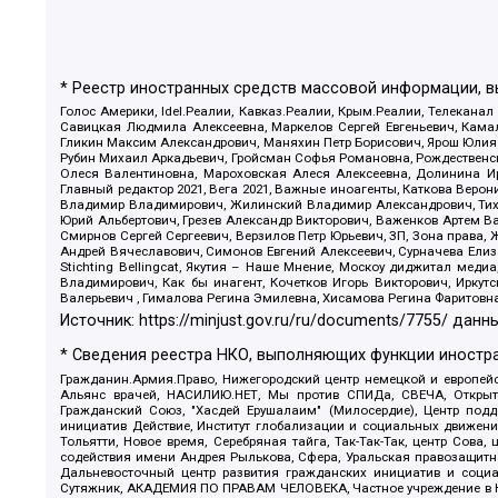
* Реестр иностранных средств массовой информации, 
Голос Америки, Idel.Реалии, Кавказ.Реалии, Крым.Реалии, Телеканал
Савицкая Людмила Алексеевна, Маркелов Сергей Евгеньевич, Камал
Гликин Максим Александрович, Маняхин Петр Борисович, Ярош Юлия П
Рубин Михаил Аркадьевич, Гройсман Софья Романовна, Рождественски
Олеся Валентиновна, Мароховская Алеся Алексеевна, Долинина И
Главный редактор 2021, Вега 2021, Важные иноагенты, Каткова Вер
Владимир Владимирович, Жилинский Владимир Александрович, Тихон
Юрий Альбертович, Грезев Александр Викторович, Важенков Артем В
Смирнов Сергей Сергеевич, Верзилов Петр Юрьевич, ЗП, Зона прав
Андрей Вячеславович, Симонов Евгений Алексеевич, Сурначева Елиз
Stichting Bellingcat, Якутия – Наше Мнение, Москоу диджитал мед
Владимирович, Как бы инагент, Кочетков Игорь Викторович, Иркут
Валерьевич , Гималова Регина Эмилевна, Хисамова Регина Фаритовн
Источник:
https://minjust.gov.ru/ru/documents/7755/
данны
* Сведения реестра НКО, выполняющих функции иностра
Гражданин.Армия.Право, Нижегородский центр немецкой и европейск
Альянс врачей, НАСИЛИЮ.НЕТ, Мы против СПИДа, СВЕЧА, Открытый
Гражданский Союз, "Хасдей Ерушалаим" (Милосердие), Центр под
инициатив Действие, Институт глобализации и социальных движен
Тольятти, Новое время, Серебряная тайга, Так-Так-Так, центр Сова
содействия имени Андрея Рылькова, Сфера, Уральская правозащитна
Дальневосточный центр развития гражданских инициатив и социа
Сутяжник, АКАДЕМИЯ ПО ПРАВАМ ЧЕЛОВЕКА, Частное учреждение в Ка