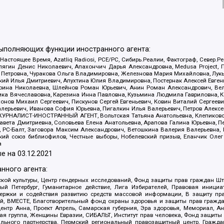
выполняющих функции иностранного агента:
 Настоящее Время, Azatliq Radiosi, PCE/PC, Сибирь.Реалии, Фактограф, Север
ягин Денис Николаевич, Апахончич Дарья Александровна, Medusa Project, П
етровна, Чуракова Ольга Владимировна, Железнова Мария Михайловна, Лукьян
й Илья Дмитриевич, Апухтина Юлия Владимировна, Постернак Алексей Евгеньев
рина Николаевна, Шлейнов Роман Юрьевич, Анин Роман Александрович, Вел
оника Вячеславовна, Карезина Инна Павловна, Кузьмина Людмила Гавриловна
ов Михаил Сергеевич, Пискунов Сергей Евгеньевич, Ковин Виталий Сергеевич
алерьевич, Иванова София Юрьевна, Пигалкин Илья Валерьевич, Петров Алексе
а, ЖУРНАЛИСТ-ИНОСТРАННЫЙ АГЕНТ, Вольтская Татьяна Анатольевна, Клепиков
авета Дмитриевна, Соловьева Елена Анатольевна, Арапова Галина Юрьевна, П
иа, РС-Балт, Заговора Максим Александрович, Ветошкина Валерия Валерьевна
ский союз библиофилов, Честные выборы, Нобелевский призыв, Еланчик Олег
а
е на
03.12.2021
нного агента:
ой культуры, Центр гендерных исследований, Фонд защиты прав граждан Шта
 Петербург, Гуманитарное действие, Лига Избирателей, Правовая инициат
держки и содействия развитию средств массовой информации, В защиту п
ий, ВМЕСТЕ, Благотворительный фонд охраны здоровья и защиты прав граж
, центр Анна, Проект Апрель, Самарская губерния, Эра здоровья, Мемориал,
я группа, Женщины Евразии, СИБАЛЬТ, Институт прав человека, Фонд защиты 
льного партнерства, Пермский региональный правозащитный центр, Граждан