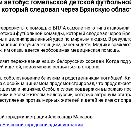
и автобус гомельской детской футбольно
 который следовал через Брянскую облас
террористы с помощью БПЛА самолётного типа атаковали 
етской футбольной команды, который следовал через Бр
 был целенаправленный удар по мирным людям. В результ
ранение получила женщина, ранены дети. Медики сражают
, им оказывается необходимая медицинская помощь.
ляет переживания наших белорусских соседей. Когда под
 и детей, невозможно оставаться в стороне.
ь соболезнование близким и родственникам погибшей. Ки
з с особым цинизмом продемонстрировал, что продолжает
ашизма и нацизма. Особые слова поддержки выражаю п
мьям и всем жителям Белоруссии, которых затронула эта тр
ступления против мирных жителей и детей не имеют опра
ой горадминистрации Александр Макаров
 Брянской городской администрации