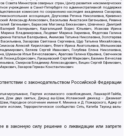
в Совета Министров северных стран, Центр развития некоммерческих
стное учреждение в Санкт-Петербурге по административной поддержке
Общественная комиссия по сохранению наследия академика Сахарова,
нтимонопольная ассоциация, Дзугкоева Регина Николаевна, Кривенко
кий Александр Алексеевич, Васильева Анастасия Евгеньевна, Ривина
италий Евгеньевич, Барахоев Магомед Бекханович, Шевченко Дмитрий
 Валерий Валерьевич, Каргалицкий Борис Юльевич, Исакова Ирина
ва Марина Владимировна, Людевиг Марина Зариевна, Федотова Галина
уркина Наталья Валерьевна, Акимова Татьяна Николаевна, Золотарева
 Васильевна, Захарова Светлана Сергеевна, Щур Татьяна Михайловна,
 Симонов Алексей Кириллович, Флиге Ирина Анатольевна, Мельникова
адимирович, Беляев Сергей Иванович, Голубева Елена Николаевна,
вна, Шуманов Илья Вячеславович, Арапова Галина Юрьевна, Свечников
ий Леонид Борисович, Лукашевский Сергей Маркович, Бахмин Вячеслав
геньевна, Смирнов Владимир Александрович, Вицин Сергей Ефимович,
 Маркович, Захаров Герман Константинович
оответствии с законодательством Российской Федерации
тья-мусульмане, Партия исламского освобождения, Лашкар-И-Тайба,
дия, Дом двух святых, Джунд аш-Шам, Исламский джихад – Джамаат
ш-Шам, Народное ополчение имени К. Минина и Д. Пожарского, Аджр от
и исломи, Террористическое сообщество Сеть, Катиба Таухид валь-
е в законную силу решение о ликвидации или запрете