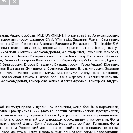
.Реалии, Радио Свобода, MEDIUM-ORIENT, Пономарев Лев Александрович,
ервое антикоррупционное СМИ, VTimes.io, Баданин Роман Сергеевич,
ова Юлия Сергеевна, Маетная Елизавета Витальевна, The Insider SIA,
ич, Телеканал Дождь, Петров Степан Юрьевич, Istories fonds, Шмагун
иковский Дмитрий Александрович, Альтаир 2021, Ромашки монолит,
, Костылева Полина Владимировна, Лютов Александр Иванович, Жилкин
, Кильтау Екатерина Викторовна, Любарев Аркадий Ефимович, Гурман
й Викторович, Егоров Владимир Владимирович, Гусев Андрей Юрьевич,
ская Екатерина Дмитриевна, Сотников Даниил Владимирович, Захаров
ерл Роман Александрович, МЕМО, Mason G.E.S. Anonymous Foundation,
, Павлов Иван Юрьевич, Скворцова Елена Сергеевна, Оленичев Максим
 Александрович, Григорьева Алина Александровна, Григорьев Андрей
б, Институт права и публичной политики, Фонд борьбы с коррупцией,
ива, Гражданская инициатива против экологической преступности,
рав заключенных, Горячая Линия, Центр социально-информационных
дан, Благотворительный фонд помощи осужденным и их семьям, Фонд
 Аналитический Центр Юрия Левады, Издательство Парк Гагарина, Фонд
гласности, Российский исследовательский центр по правам человека,
ское действие, Центр независимых социологических исследований,