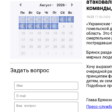
атаковал
Август
2026
команды,
Пн
Вт
Ср
Чт
Пт
Сб
Вс
16:23
17.06.2026
27
28
29
30
31
1
2
«Украинские 
3
4
5
6
7
8
9
гомельской д
10
11
12
13
14
15
16
область. Это
смертельное 
17
18
19
20
21
22
23
пострадавших
24
25
26
27
28
29
30
Брянск разде
31
1
2
3
4
5
6
мирных людей
Хочу выразит
Задать вопрос
очередной ра
принципам ф
детям, их се
Подобные пре
Глава Брянск
Пресс-служба