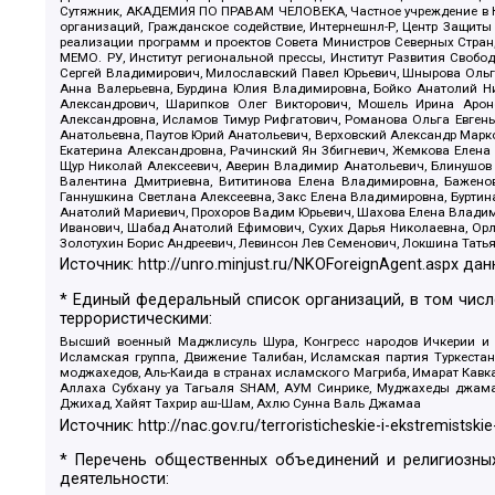
Сутяжник, АКАДЕМИЯ ПО ПРАВАМ ЧЕЛОВЕКА, Частное учреждение в Ка
организаций, Гражданское содействие, Интернешнл-Р, Центр Защиты
реализации программ и проектов Совета Министров Северных Стран
МЕМО. РУ, Институт региональной прессы, Институт Развития Своб
Сергей Владимирович, Милославский Павел Юрьевич, Шнырова Ольга
Анна Валерьевна, Бурдина Юлия Владимировна, Бойко Анатолий Ник
Александрович, Шарипков Олег Викторович, Мошель Ирина Ароно
Александровна, Исламов Тимур Рифгатович, Романова Ольга Евгень
Анатольевна, Паутов Юрий Анатольевич, Верховский Александр Марк
Екатерина Александровна, Рачинский Ян Збигневич, Жемкова Елена 
Щур Николай Алексеевич, Аверин Владимир Анатольевич, Блинушов 
Валентина Дмитриевна, Вититинова Елена Владимировна, Баженов
Ганнушкина Светлана Алексеевна, Закс Елена Владимировна, Буртин
Анатолий Мариевич, Прохоров Вадим Юрьевич, Шахова Елена Владими
Иванович, Шабад Анатолий Ефимович, Сухих Дарья Николаевна, Орл
Золотухин Борис Андреевич, Левинсон Лев Семенович, Локшина Тать
Источник:
http://unro.minjust.ru/NKOForeignAgent.aspx
дан
* Единый федеральный список организаций, в том чис
террористическими:
Высший военный Маджлисуль Шура, Конгресс народов Ичкерии и Да
Исламская группа, Движение Талибан, Исламская партия Туркест
моджахедов, Аль-Каида в странах исламского Магриба, Имарат Кавка
Аллаха Субхану уа Тагьаля SHAM, АУМ Синрике, Муджахеды джамаа
Джихад, Хайят Тахрир аш-Шам, Ахлю Сунна Валь Джамаа
Источник:
http://nac.gov.ru/terroristicheskie-i-ekstremistskie
* Перечень общественных объединений и религиозных
деятельности: