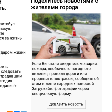
Поделитесь новостями с
й
жителями города
ть.
автобус
янскую
ате
ся за жизнь
 ударом жизни
Если Вы стали свидетелем аварии,
ев в
пожара, необычного погодного
 следовать
явления, провала дороги или
острадавшим
прорыва теплотрассы, сообщите об
агедия.
этом в ленте народных новостей.
вдания!»
Загружайте фотографии через
специальную форму.
ДОБАВИТЬ НОВОСТЬ