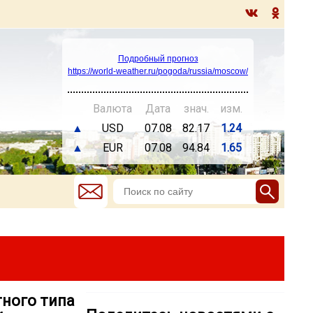
Подробный прогноз
https://world-weather.ru/pogoda/russia/moscow/
Валюта
Дата
знач.
изм.
▲
USD
07.08
82.17
1.24
▲
EUR
07.08
94.84
1.65
ного типа