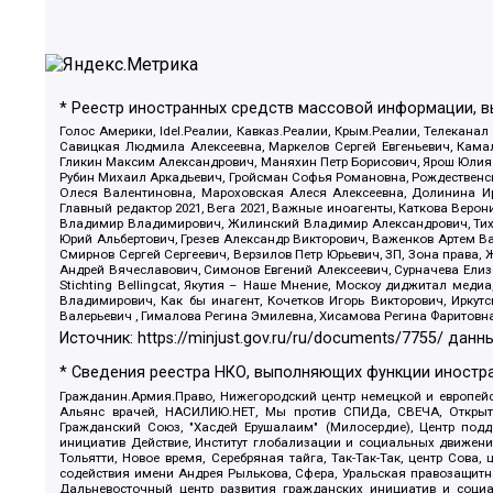
* Реестр иностранных средств массовой информации, 
Голос Америки, Idel.Реалии, Кавказ.Реалии, Крым.Реалии, Телеканал
Савицкая Людмила Алексеевна, Маркелов Сергей Евгеньевич, Камал
Гликин Максим Александрович, Маняхин Петр Борисович, Ярош Юлия П
Рубин Михаил Аркадьевич, Гройсман Софья Романовна, Рождественски
Олеся Валентиновна, Мароховская Алеся Алексеевна, Долинина И
Главный редактор 2021, Вега 2021, Важные иноагенты, Каткова Вер
Владимир Владимирович, Жилинский Владимир Александрович, Тихон
Юрий Альбертович, Грезев Александр Викторович, Важенков Артем В
Смирнов Сергей Сергеевич, Верзилов Петр Юрьевич, ЗП, Зона прав
Андрей Вячеславович, Симонов Евгений Алексеевич, Сурначева Елиз
Stichting Bellingcat, Якутия – Наше Мнение, Москоу диджитал мед
Владимирович, Как бы инагент, Кочетков Игорь Викторович, Иркут
Валерьевич , Гималова Регина Эмилевна, Хисамова Регина Фаритовн
Источник:
https://minjust.gov.ru/ru/documents/7755/
данны
* Сведения реестра НКО, выполняющих функции иностра
Гражданин.Армия.Право, Нижегородский центр немецкой и европейск
Альянс врачей, НАСИЛИЮ.НЕТ, Мы против СПИДа, СВЕЧА, Открытый
Гражданский Союз, "Хасдей Ерушалаим" (Милосердие), Центр под
инициатив Действие, Институт глобализации и социальных движен
Тольятти, Новое время, Серебряная тайга, Так-Так-Так, центр Сова
содействия имени Андрея Рылькова, Сфера, Уральская правозащитна
Дальневосточный центр развития гражданских инициатив и социа