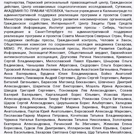
партнерства, Пермский региональный правозащитный центр, Гражданское
действие, Центр независимых социологических исследований, Сутяжник,
АКАДЕМИЯ ПО ПРАВАМ ЧЕЛОВЕКА, Частное учреждение в Калининграде по
административной поддержке реализации программ и проектов Совета
Министров северных стран, Центр развития некоммерческих организаций,
Гражданское содействие, Интернешнл-Р, Центр Защиты Прав Средств
Массовой Информации, Институт развития прессы - Сибирь, Частное
учреждение в Санкт-Петербурге по административной поддержке
реализации программ и проектов Совета Министров Северных Стран, Фонд
поддержки свободы прессы, Гражданский контроль, Человек и Закон,
Общественная комиссия по сохранению наследия академика Сахарова,
МЕМО. РУ, Институт региональной прессы, Институт Развития Свободы
Информации, Экозащита!-Женсовет, Общественный вердикт, Евразийская
антимонопольная ассоциация, Дзугкоева Регина Николаевна, Кривенко
Сергей Владимирович, Милославский Павел Юрьевич, Шнырова Ольга
Вадимовна, Чанышева Лилия Айратовна, Сидорович Ольга Борисовна,
Туровский Александр Алексеевич, Васильева Анастасия Евгеньевна, Ривина
Анна Валерьевна, Бурдина Юлия Владимировна, Бойко Анатолий
Николаевич, Пивоваров Андрей Сергеевич, Дугин Сергей Георгиевич, Аверин
Виталий Евгеньевич, Барахоев Магомед Бекханович, Шевченко Дмитрий
Александрович, Шарипков Олег Викторович, Мошель Ирина Ароновна,
Шведов Григорий Сергеевич, Пономарев Лев Александрович, Созаев
Валерий Валерьевич, Каргалицкий Борис Юльевич, Исакова Ирина
Александровна, Исламов Тимур Рифгатович, Романова Ольга Евгеньевна,
Щаров Сергей Алексадрович, Цирульников Борис Альбертович, Халидова
Марина Владимировна, Людевиг Марина Зариевна, Федотова Галина
Анатольевна, Паутов Юрий Анатольевич, Верховский Александр Маркович,
Пислакова-Паркер Марина Петровна, Кочеткова Татьяна Владимировна,
Чуркина Наталья Валерьевна, Акимова Татьяна Николаевна, Золотарева
Екатерина Александровна, Рачинский Ян Збигневич, Жемкова Елена
Борисовна, Гудков Лев Дмитриевич, Илларионова Юлия Юрьевна, Саранг
Анна Васильевна, Захарова Светлана Сергеевна, Щур Татьяна Михайловна,