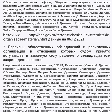
Общество социальных реформ, Общество возрождения исламского
наследия, Дом двух святых, Джунд аш-Шам, Исламский джихад – Джамаат
моджахедов, Аль-Каида в странах исламского Магриба, Имарат Кавказ,
АБТО, Правый сектор, Исламское государство, Джабха аль-Нусра ли-Ахль
аш-Шам, Народное ополчение имени К. Минина и Д. Пожарского, Аджр от
Аллаха Субхану уа Тагьаля SHAM, АУМ Синрике, Муджахеды джамаата Ат-
Тавхида Валь-Джихад, Чистопольский Джамаат, Рохнамо ба суи давлати
исломи, Террористическое сообщество Сеть, Катиба Таухид валь-Джихад,
Хайят Тахрир аш-Шам, Ахлю Сунна Валь Джамаа
Источник:
http://nac.gov.ru/terroristicheskie-i-ekstremistskie-
organizacii-i-materialy.html
данные на
06.12.2021
* Перечень общественных объединений и религиозных
организаций в отношении которых судом принято
вступившее в законную силу решение о ликвидации или
запрете деятельности:
Национал-большевистская партия, ВЕК РА, Рада земли Кубанской Духовно
Родовой Державы Русь, организация Асгардская Славянская Община,
Община Капища Веды Перуна, Мужская Духовная Семинария Духовное
Учреждение, Нурджулар, К Богодержавию, Таблиги Джамаат, Свидетели
Иеговы, Русское национальное единство, Национал-социалистическое
общество, Джамаат мувахидов, Объединенный Вилайат Кабарды, Балкарии
и Карачая, Союз славян, Ат-Такфир Валь-Хиджра, Пит Буль, Национал-
социалистическая рабочая партия России, Славянский союз, Формат-18,
Благородный Орден Дьявола, Армия воли народа, Национальная
Социалистическая Инициатива города Череповца, Духовно-Родовая
Держава Русь, Русское национальное единство, Древнерусской
Инглистической церкви Православных Староверов-Инглингов, Русский
общенациональный союз, Движение против нелегальной иммиграции,
Кровь и Честь, О свободе совести и о религиозных объединениях, Омская