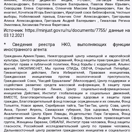
Александрович, Ветошкина Валерия Валерьевна, Павлов Иван Юрьевич,
Скворцова Елена Сергеевна, Оленичев Максим Владимирович, Как бы
инагент, Кочетков Игорь Викторович, Иркутский союз библиофилов, Честные
выборы, Нобелевский призыв, Еланчик Олег Александрович, Григорьева
Алина Александровна, Григорьев Андрей Валерьевич , Гималова Регина
Эмилевна, Хисамова Регина Фаритовна
Источник:
https://minjust.gov.ru/ru/documents/7755/
данные на
03.12.2021
* Сведения реестра НКО, выполняющих функции
иностранного агента:
Гражданин.Армия.Право, Нижегородский центр немецкой и европейской
культуры, Центр гендерных исследований, Фонд защиты прав граждан Штаб,
Институт права и публичной политики, Фонд борьбы с коррупцией, Альянс
врачей, НАСИЛИЮ.НЕТ, Мы против СПИДа, СВЕЧА, Открытый Петербург,
Гуманитарное действие, Лига Избирателей, Правовая инициатива,
Гражданская инициатива против экологической преступности,
Гражданский Союз, "Хасдей Ерушалаим" (Милосердие), Центр поддержки и
содействия развитию средств массовой информации, В защиту прав
заключенных, Горячая Линия, Центр социально-информационных
инициатив Действие, Институт глобализации и социальных движений,
ВМЕСТЕ, Благотворительный фонд охраны здоровья и защиты прав
граждан, Благотворительный фонд помощи осужденным и их семьям, Фонд
Тольятти, Новое время, Серебряная тайга, Так-Так-Так, центр Сова, центр
Анна, Проект Апрель, Самарская губерния, Эра здоровья, Мемориал,
Аналитический Центр Юрия Левады, Издательство Парк Гагарина, Фонд
содействия имени Андрея Рылькова, Сфера, Уральская правозащитная
группа, Женщины Евразии, СИБАЛЬТ, Институт прав человека, Фонд защиты
гласности, Российский исследовательский центр по правам человека,
Дальневосточный центр развития гражданских инициатив и социального