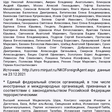
Щур Николай Алексеевич, Аверин Владимир Анатольевич, Блинушов
Андрей Юрьевич, Мосин Алексей Геннадьевич, Гефтер Валентин
Михайлович, Симонов Алексей Кириллович, Флиге Ирина Анатольевна,
Мельникова Валентина Дмитриевна, Вититинова Елена Владимировна,
Баженова Светлана Куприяновна, Исаев Сергей Владимирович, Максимов
Сергей Владимирович, Беляев Сергей Иванович, Голубева Елена
Николаевна, Ганнушкина Светлана Алексеевна, Закс Елена Владимировна,
Буртина Елена Юрьевна, Гендель Людмила Залмановна, Кокорина
Екатерина Алексеевна, Шуманов Илья Вячеславович, Арапова Галина
Юрьевна, Свечников Анатолий Мариевич, Прохоров Вадим Юрьевич,
Шахова Елена Владимировна, Подузов Сергей Васильевич, Протасова
Ирина Вячеславовна, Литинский Леонид Борисович, Лукашевский Сергей
Маркович, Бахмин Вячеслав Иванович, Шабад Анатолий Ефимович, Сухих
Дарья Николаевна, Орлов Олег Петрович, Добровольская Анна
Дмитриевна, Королева Александра Евгеньевна, Смирнов Владимир
Александрович, Вицин Сергей Ефимович, Золотухин Борис Андреевич,
Левинсон Лев Семенович, Локшина Татьяна Иосифовна, Орлов Олег
Петрович, Полякова Мара Федоровна, Резник Генри Маркович, Захаров
Герман Константинович
Источник:
http://unro.minjust.ru/NKOForeignAgent.aspx
данные
на
23.12.2021
* Единый федеральный список организаций, в том числе
иностранных и международных организаций, признанных в
соответствии с законодательством Российской Федерации
террористическими:
Высший военный Маджлисуль Шура, Конгресс народов Ичкерии и
Дагестана, База, Асбат аль-Ансар, Священная война, Исламская группа,
Братья-мусульмане, Партия исламского освобождения, Лашкар-И-Тайба,
Исламская группа, Движение Талибан, Исламская партия Туркестана,