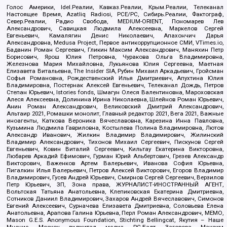
Голос Америки, Idel.Реалии, Кавказ.Реалии, Крым.Реалии, Телеканал
Настоящее Время, Azatliq Radiosi, PCE/PC, Сибирь.Реалии, Фактограф,
Север.Реалии, Радио Свобода, MEDIUM-ORIENT, Пономарев Лев
Александрович, Савицкая Людмила Алексеевна, Маркелов Сергей
Евгеньевич, Камалягин Денис Николаевич, Апахончич Дарья
Александровна, Medusa Project, Первое антикоррупционное СМИ, VTimes.io,
Баданин Роман Сергеевич, Гликин Максим Александрович, Маняхин Петр
Борисович, Ярош Юлия Петровна, Чуракова Ольга Владимировна,
Железнова Мария Михайловна, Лукьянова Юлия Сергеевна, Маетная
Елизавета Витальевна, The Insider SIA, Рубин Михаил Аркадьевич, Гройсман
Софья Романовна, Рождественский Илья Дмитриевич, Апухтина Юлия
Владимировна, Постернак Алексей Евгеньевич, Телеканал Дождь, Петров
Степан Юрьевич, Istories fonds, Шмагун Олеся Валентиновна, Мароховская
Алеся Алексеевна, Долинина Ирина Николаевна, Шлейнов Роман Юрьевич,
Анин Роман Александрович, Великовский Дмитрий Александрович,
Альтаир 2021, Ромашки монолит, Главный редактор 2021, Вега 2021, Важные
иноагенты, Каткова Вероника Вячеславовна, Карезина Инна Павловна,
Кузьмина Людмила Гавриловна, Костылева Полина Владимировна, Лютов
Александр Иванович, Жилкин Владимир Владимирович, Жилинский
Владимир Александрович, Тихонов Михаил Сергеевич, Пискунов Сергей
Евгеньевич, Ковин Виталий Сергеевич, Кильтау Екатерина Викторовна,
Любарев Аркадий Ефимович, Гурман Юрий Альбертович, Грезев Александр
Викторович, Важенков Артем Валерьевич, Иванова София Юрьевна,
Пигалкин Илья Валерьевич, Петров Алексей Викторович, Егоров Владимир
Владимирович, Гусев Андрей Юрьевич, Смирнов Сергей Сергеевич, Верзилов
Петр Юрьевич, ЗП, Зона права, ЖУРНАЛИСТ-ИНОСТРАННЫЙ АГЕНТ,
Вольтская Татьяна Анатольевна, Клепиковская Екатерина Дмитриевна,
Сотников Даниил Владимирович, Захаров Андрей Вячеславович, Симонов
Евгений Алексеевич, Сурначева Елизавета Дмитриевна, Соловьева Елена
Анатольевна, Арапова Галина Юрьевна, Перл Роман Александрович, МЕМО,
Mason G.E.S. Anonymous Foundation, Stichting Bellingcat, Якутия – Наше
Мнение, Москоу диджитал медиа, РС-Балт, Заговора Максим