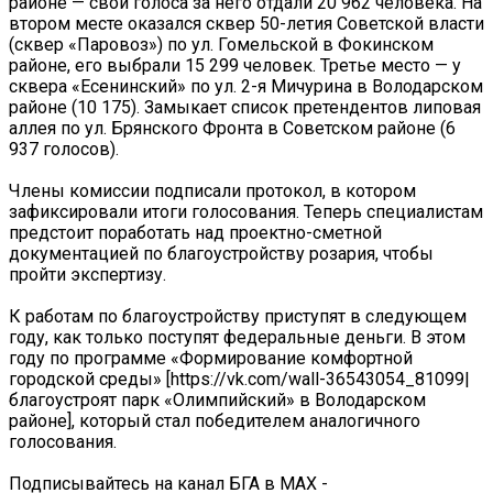
районе — свои голоса за него отдали 20 962 человека. На
втором месте оказался сквер 50-летия Советской власти
(сквер «Паровоз») по ул. Гомельской в Фокинском
районе, его выбрали 15 299 человек. Третье место — у
сквера «Есенинский» по ул. 2-я Мичурина в Володарском
районе (10 175). Замыкает список претендентов липовая
аллея по ул. Брянского Фронта в Советском районе (6
937 голосов).
Члены комиссии подписали протокол, в котором
зафиксировали итоги голосования. Теперь специалистам
предстоит поработать над проектно-сметной
документацией по благоустройству розария, чтобы
пройти экспертизу.
К работам по благоустройству приступят в следующем
году, как только поступят федеральные деньги. В этом
году по программе «Формирование комфортной
городской среды» [https://vk.com/wall-36543054_81099|
благоустроят парк «Олимпийский» в Володарском
районе], который стал победителем аналогичного
голосования.
Подписывайтесь на канал БГА в MAX -