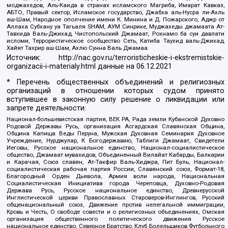
моджахедов, Аль-Каида в странах исламского Магриба, Имарат Кавказ,
АБТО, Правый сектор, Исламское государство, Джабха аль-Нусра ли-Ахль
аш-Шам, Народное ополчение имени К. Минина и Д. Пожарского, Аджр от
Аллаха Субхану уа Тагьаля SHAM, АУМ Синрике, Муджахеды джамаата Ат-
Тавхида Валь-Джихад, Чистопольский Джамаат, Рохнамо ба суи давлати
исломи, Террористическое сообщество Сеть, Катиба Таухид валь-Джихад,
Хайят Тахрир аш-Шам, Ахлю Сунна Валь Джамаа
Источник:
http://nac.gov.ru/terroristicheskie-i-ekstremistskie-
organizacii-i-materialy.html
данные на
06.12.2021
* Перечень общественных объединений и религиозных
организаций в отношении которых судом принято
вступившее в законную силу решение о ликвидации или
запрете деятельности:
Национал-большевистская партия, ВЕК РА, Рада земли Кубанской Духовно
Родовой Державы Русь, организация Асгардская Славянская Община,
Община Капища Веды Перуна, Мужская Духовная Семинария Духовное
Учреждение, Нурджулар, К Богодержавию, Таблиги Джамаат, Свидетели
Иеговы, Русское национальное единство, Национал-социалистическое
общество, Джамаат мувахидов, Объединенный Вилайат Кабарды, Балкарии
и Карачая, Союз славян, Ат-Такфир Валь-Хиджра, Пит Буль, Национал-
социалистическая рабочая партия России, Славянский союз, Формат-18,
Благородный Орден Дьявола, Армия воли народа, Национальная
Социалистическая Инициатива города Череповца, Духовно-Родовая
Держава Русь, Русское национальное единство, Древнерусской
Инглистической церкви Православных Староверов-Инглингов, Русский
общенациональный союз, Движение против нелегальной иммиграции,
Кровь и Честь, О свободе совести и о религиозных объединениях, Омская
организация общественного политического движения Русское
национальное единство, Северное Братство, Клуб Болельщиков Футбольного