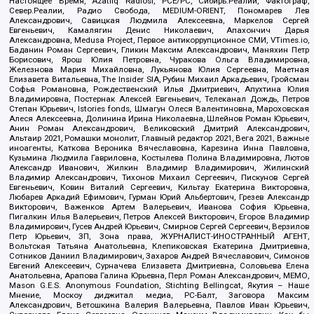
Настоящее Время, Azatliq Radiosi, PCE/PC, Сибирь.Реалии, Фактограф,
Север.Реалии, Радио Свобода, MEDIUM-ORIENT, Пономарев Лев
Александрович, Савицкая Людмила Алексеевна, Маркелов Сергей
Евгеньевич, Камалягин Денис Николаевич, Апахончич Дарья
Александровна, Medusa Project, Первое антикоррупционное СМИ, VTimes.io,
Баданин Роман Сергеевич, Гликин Максим Александрович, Маняхин Петр
Борисович, Ярош Юлия Петровна, Чуракова Ольга Владимировна,
Железнова Мария Михайловна, Лукьянова Юлия Сергеевна, Маетная
Елизавета Витальевна, The Insider SIA, Рубин Михаил Аркадьевич, Гройсман
Софья Романовна, Рождественский Илья Дмитриевич, Апухтина Юлия
Владимировна, Постернак Алексей Евгеньевич, Телеканал Дождь, Петров
Степан Юрьевич, Istories fonds, Шмагун Олеся Валентиновна, Мароховская
Алеся Алексеевна, Долинина Ирина Николаевна, Шлейнов Роман Юрьевич,
Анин Роман Александрович, Великовский Дмитрий Александрович,
Альтаир 2021, Ромашки монолит, Главный редактор 2021, Вега 2021, Важные
иноагенты, Каткова Вероника Вячеславовна, Карезина Инна Павловна,
Кузьмина Людмила Гавриловна, Костылева Полина Владимировна, Лютов
Александр Иванович, Жилкин Владимир Владимирович, Жилинский
Владимир Александрович, Тихонов Михаил Сергеевич, Пискунов Сергей
Евгеньевич, Ковин Виталий Сергеевич, Кильтау Екатерина Викторовна,
Любарев Аркадий Ефимович, Гурман Юрий Альбертович, Грезев Александр
Викторович, Важенков Артем Валерьевич, Иванова София Юрьевна,
Пигалкин Илья Валерьевич, Петров Алексей Викторович, Егоров Владимир
Владимирович, Гусев Андрей Юрьевич, Смирнов Сергей Сергеевич, Верзилов
Петр Юрьевич, ЗП, Зона права, ЖУРНАЛИСТ-ИНОСТРАННЫЙ АГЕНТ,
Вольтская Татьяна Анатольевна, Клепиковская Екатерина Дмитриевна,
Сотников Даниил Владимирович, Захаров Андрей Вячеславович, Симонов
Евгений Алексеевич, Сурначева Елизавета Дмитриевна, Соловьева Елена
Анатольевна, Арапова Галина Юрьевна, Перл Роман Александрович, МЕМО,
Mason G.E.S. Anonymous Foundation, Stichting Bellingcat, Якутия – Наше
Мнение, Москоу диджитал медиа, РС-Балт, Заговора Максим
Александрович, Ветошкина Валерия Валерьевна, Павлов Иван Юрьевич,