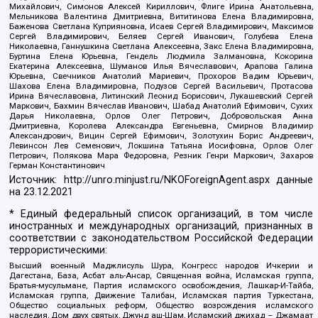
Михайлович, Симонов Алексей Кириллович, Флиге Ирина Анатольевна,
Мельникова Валентина Дмитриевна, Вититинова Елена Владимировна,
Баженова Светлана Куприяновна, Исаев Сергей Владимирович, Максимов
Сергей Владимирович, Беляев Сергей Иванович, Голубева Елена
Николаевна, Ганнушкина Светлана Алексеевна, Закс Елена Владимировна,
Буртина Елена Юрьевна, Гендель Людмила Залмановна, Кокорина
Екатерина Алексеевна, Шуманов Илья Вячеславович, Арапова Галина
Юрьевна, Свечников Анатолий Мариевич, Прохоров Вадим Юрьевич,
Шахова Елена Владимировна, Подузов Сергей Васильевич, Протасова
Ирина Вячеславовна, Литинский Леонид Борисович, Лукашевский Сергей
Маркович, Бахмин Вячеслав Иванович, Шабад Анатолий Ефимович, Сухих
Дарья Николаевна, Орлов Олег Петрович, Добровольская Анна
Дмитриевна, Королева Александра Евгеньевна, Смирнов Владимир
Александрович, Вицин Сергей Ефимович, Золотухин Борис Андреевич,
Левинсон Лев Семенович, Локшина Татьяна Иосифовна, Орлов Олег
Петрович, Полякова Мара Федоровна, Резник Генри Маркович, Захаров
Герман Константинович
Источник:
http://unro.minjust.ru/NKOForeignAgent.aspx
данные
на
23.12.2021
* Единый федеральный список организаций, в том числе
иностранных и международных организаций, признанных в
соответствии с законодательством Российской Федерации
террористическими:
Высший военный Маджлисуль Шура, Конгресс народов Ичкерии и
Дагестана, База, Асбат аль-Ансар, Священная война, Исламская группа,
Братья-мусульмане, Партия исламского освобождения, Лашкар-И-Тайба,
Исламская группа, Движение Талибан, Исламская партия Туркестана,
Общество социальных реформ, Общество возрождения исламского
наследия, Дом двух святых, Джунд аш-Шам, Исламский джихад – Джамаат