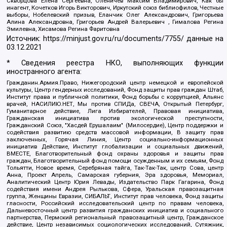
Скворцова Елена Сергеевна, Оленичев Максим Владимирович, Как бы
инагент, Кочетков Игорь Викторович, Иркутский союз библиофилов, Честные
выборы, Нобелевский призыв, Еланчик Олег Александрович, Григорьева
Алина Александровна, Григорьев Андрей Валерьевич , Гималова Регина
Эмилевна, Хисамова Регина Фаритовна
Источник:
https://minjust.gov.ru/ru/documents/7755/
данные на
03.12.2021
* Сведения реестра НКО, выполняющих функции
иностранного агента:
Гражданин.Армия.Право, Нижегородский центр немецкой и европейской
культуры, Центр гендерных исследований, Фонд защиты прав граждан Штаб,
Институт права и публичной политики, Фонд борьбы с коррупцией, Альянс
врачей, НАСИЛИЮ.НЕТ, Мы против СПИДа, СВЕЧА, Открытый Петербург,
Гуманитарное действие, Лига Избирателей, Правовая инициатива,
Гражданская инициатива против экологической преступности,
Гражданский Союз, "Хасдей Ерушалаим" (Милосердие), Центр поддержки и
содействия развитию средств массовой информации, В защиту прав
заключенных, Горячая Линия, Центр социально-информационных
инициатив Действие, Институт глобализации и социальных движений,
ВМЕСТЕ, Благотворительный фонд охраны здоровья и защиты прав
граждан, Благотворительный фонд помощи осужденным и их семьям, Фонд
Тольятти, Новое время, Серебряная тайга, Так-Так-Так, центр Сова, центр
Анна, Проект Апрель, Самарская губерния, Эра здоровья, Мемориал,
Аналитический Центр Юрия Левады, Издательство Парк Гагарина, Фонд
содействия имени Андрея Рылькова, Сфера, Уральская правозащитная
группа, Женщины Евразии, СИБАЛЬТ, Институт прав человека, Фонд защиты
гласности, Российский исследовательский центр по правам человека,
Дальневосточный центр развития гражданских инициатив и социального
партнерства, Пермский региональный правозащитный центр, Гражданское
действие, Центр независимых социологических исследований, Сутяжник,