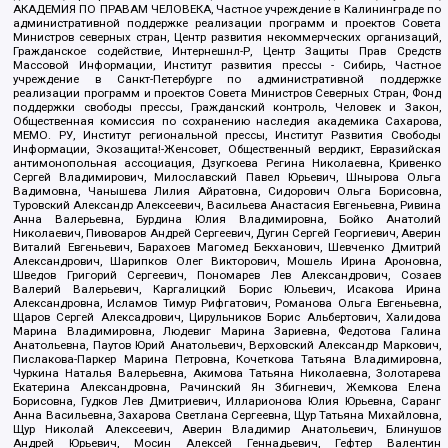
АКАДЕМИЯ ПО ПРАВАМ ЧЕЛОВЕКА, Частное учреждение в Калининграде по
административной поддержке реализации программ и проектов Совета
Министров северных стран, Центр развития некоммерческих организаций,
Гражданское содействие, Интернешнл-Р, Центр Защиты Прав Средств
Массовой Информации, Институт развития прессы - Сибирь, Частное
учреждение в Санкт-Петербурге по административной поддержке
реализации программ и проектов Совета Министров Северных Стран, Фонд
поддержки свободы прессы, Гражданский контроль, Человек и Закон,
Общественная комиссия по сохранению наследия академика Сахарова,
МЕМО. РУ, Институт региональной прессы, Институт Развития Свободы
Информации, Экозащита!-Женсовет, Общественный вердикт, Евразийская
антимонопольная ассоциация, Дзугкоева Регина Николаевна, Кривенко
Сергей Владимирович, Милославский Павел Юрьевич, Шнырова Ольга
Вадимовна, Чанышева Лилия Айратовна, Сидорович Ольга Борисовна,
Туровский Александр Алексеевич, Васильева Анастасия Евгеньевна, Ривина
Анна Валерьевна, Бурдина Юлия Владимировна, Бойко Анатолий
Николаевич, Пивоваров Андрей Сергеевич, Дугин Сергей Георгиевич, Аверин
Виталий Евгеньевич, Барахоев Магомед Бекханович, Шевченко Дмитрий
Александрович, Шарипков Олег Викторович, Мошель Ирина Ароновна,
Шведов Григорий Сергеевич, Пономарев Лев Александрович, Созаев
Валерий Валерьевич, Каргалицкий Борис Юльевич, Исакова Ирина
Александровна, Исламов Тимур Рифгатович, Романова Ольга Евгеньевна,
Щаров Сергей Алексадрович, Цирульников Борис Альбертович, Халидова
Марина Владимировна, Людевиг Марина Зариевна, Федотова Галина
Анатольевна, Паутов Юрий Анатольевич, Верховский Александр Маркович,
Пислакова-Паркер Марина Петровна, Кочеткова Татьяна Владимировна,
Чуркина Наталья Валерьевна, Акимова Татьяна Николаевна, Золотарева
Екатерина Александровна, Рачинский Ян Збигневич, Жемкова Елена
Борисовна, Гудков Лев Дмитриевич, Илларионова Юлия Юрьевна, Саранг
Анна Васильевна, Захарова Светлана Сергеевна, Щур Татьяна Михайловна,
Щур Николай Алексеевич, Аверин Владимир Анатольевич, Блинушов
Андрей Юрьевич, Мосин Алексей Геннадьевич, Гефтер Валентин