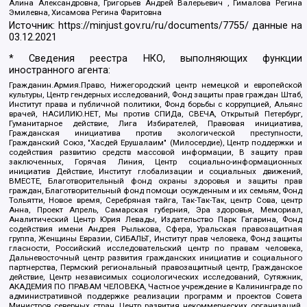
Алина Александровна, Григорьев Андрей Валерьевич , Гималова Регина
Эмилевна, Хисамова Регина Фаритовна
Источник:
https://minjust.gov.ru/ru/documents/7755/
данные на
03.12.2021
* Сведения реестра НКО, выполняющих функции
иностранного агента:
Гражданин.Армия.Право, Нижегородский центр немецкой и европейской
культуры, Центр гендерных исследований, Фонд защиты прав граждан Штаб,
Институт права и публичной политики, Фонд борьбы с коррупцией, Альянс
врачей, НАСИЛИЮ.НЕТ, Мы против СПИДа, СВЕЧА, Открытый Петербург,
Гуманитарное действие, Лига Избирателей, Правовая инициатива,
Гражданская инициатива против экологической преступности,
Гражданский Союз, "Хасдей Ерушалаим" (Милосердие), Центр поддержки и
содействия развитию средств массовой информации, В защиту прав
заключенных, Горячая Линия, Центр социально-информационных
инициатив Действие, Институт глобализации и социальных движений,
ВМЕСТЕ, Благотворительный фонд охраны здоровья и защиты прав
граждан, Благотворительный фонд помощи осужденным и их семьям, Фонд
Тольятти, Новое время, Серебряная тайга, Так-Так-Так, центр Сова, центр
Анна, Проект Апрель, Самарская губерния, Эра здоровья, Мемориал,
Аналитический Центр Юрия Левады, Издательство Парк Гагарина, Фонд
содействия имени Андрея Рылькова, Сфера, Уральская правозащитная
группа, Женщины Евразии, СИБАЛЬТ, Институт прав человека, Фонд защиты
гласности, Российский исследовательский центр по правам человека,
Дальневосточный центр развития гражданских инициатив и социального
партнерства, Пермский региональный правозащитный центр, Гражданское
действие, Центр независимых социологических исследований, Сутяжник,
АКАДЕМИЯ ПО ПРАВАМ ЧЕЛОВЕКА, Частное учреждение в Калининграде по
административной поддержке реализации программ и проектов Совета
Министров северных стран, Центр развития некоммерческих организаций,