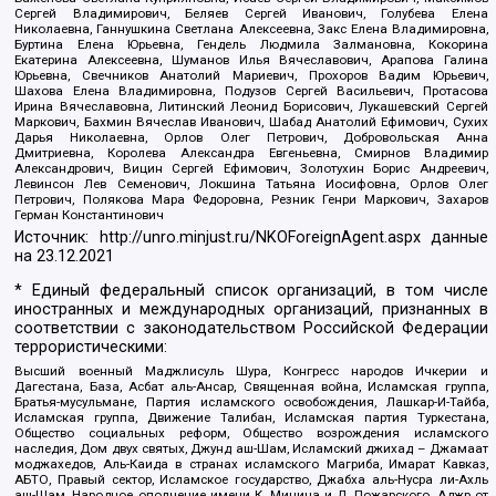
Сергей Владимирович, Беляев Сергей Иванович, Голубева Елена
Николаевна, Ганнушкина Светлана Алексеевна, Закс Елена Владимировна,
Буртина Елена Юрьевна, Гендель Людмила Залмановна, Кокорина
Екатерина Алексеевна, Шуманов Илья Вячеславович, Арапова Галина
Юрьевна, Свечников Анатолий Мариевич, Прохоров Вадим Юрьевич,
Шахова Елена Владимировна, Подузов Сергей Васильевич, Протасова
Ирина Вячеславовна, Литинский Леонид Борисович, Лукашевский Сергей
Маркович, Бахмин Вячеслав Иванович, Шабад Анатолий Ефимович, Сухих
Дарья Николаевна, Орлов Олег Петрович, Добровольская Анна
Дмитриевна, Королева Александра Евгеньевна, Смирнов Владимир
Александрович, Вицин Сергей Ефимович, Золотухин Борис Андреевич,
Левинсон Лев Семенович, Локшина Татьяна Иосифовна, Орлов Олег
Петрович, Полякова Мара Федоровна, Резник Генри Маркович, Захаров
Герман Константинович
Источник:
http://unro.minjust.ru/NKOForeignAgent.aspx
данные
на
23.12.2021
* Единый федеральный список организаций, в том числе
иностранных и международных организаций, признанных в
соответствии с законодательством Российской Федерации
террористическими:
Высший военный Маджлисуль Шура, Конгресс народов Ичкерии и
Дагестана, База, Асбат аль-Ансар, Священная война, Исламская группа,
Братья-мусульмане, Партия исламского освобождения, Лашкар-И-Тайба,
Исламская группа, Движение Талибан, Исламская партия Туркестана,
Общество социальных реформ, Общество возрождения исламского
наследия, Дом двух святых, Джунд аш-Шам, Исламский джихад – Джамаат
моджахедов, Аль-Каида в странах исламского Магриба, Имарат Кавказ,
АБТО, Правый сектор, Исламское государство, Джабха аль-Нусра ли-Ахль
аш-Шам, Народное ополчение имени К. Минина и Д. Пожарского, Аджр от