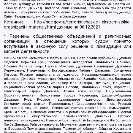
Аллаха Субхану уа Тагьаля SHAM, АУМ Синрике, Муджахеды джамаата Ат-
Тавхида Валь-Джихад, Чистопольский Джамаат, Рохнамо ба суи давлати
исломи, Террористическое сообщество Сеть, Катиба Таухид валь-Джихад,
Хайят Тахрир аш-Шам, Ахлю Сунна Валь Джамаа
Источник:
http://nac.gov.ru/terroristicheskie-i-ekstremistskie-
organizacii-i-materialy.html
данные на
06.12.2021
* Перечень общественных объединений и религиозных
организаций в отношении которых судом принято
вступившее в законную силу решение о ликвидации или
запрете деятельности:
Национал-большевистская партия, ВЕК РА, Рада земли Кубанской Духовно
Родовой Державы Русь, организация Асгардская Славянская Община,
Община Капища Веды Перуна, Мужская Духовная Семинария Духовное
Учреждение, Нурджулар, К Богодержавию, Таблиги Джамаат, Свидетели
Иеговы, Русское национальное единство, Национал-социалистическое
общество, Джамаат мувахидов, Объединенный Вилайат Кабарды, Балкарии
и Карачая, Союз славян, Ат-Такфир Валь-Хиджра, Пит Буль, Национал-
социалистическая рабочая партия России, Славянский союз, Формат-18,
Благородный Орден Дьявола, Армия воли народа, Национальная
Социалистическая Инициатива города Череповца, Духовно-Родовая
Держава Русь, Русское национальное единство, Древнерусской
Инглистической церкви Православных Староверов-Инглингов, Русский
общенациональный союз, Движение против нелегальной иммиграции,
Кровь и Честь, О свободе совести и о религиозных объединениях, Омская
организация общественного политического движения Русское
национальное единство, Северное Братство, Клуб Болельщиков Футбольного
Клуба Динамо, Файзрахманисты, Мусульманская религиозная организация
п. Боровский Тюменского района Тюменской области, Община Коренного
Русского народа Щелковского района, Правый сектор, Украинская