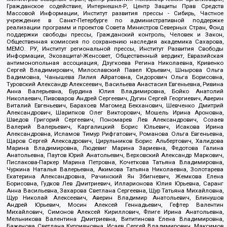
Гражданское содействие, Интернешнл-Р, Центр Защиты Прав Средств
Массовой Информации, Институт развития прессы - Сибирь, Частное
учреждение в Санкт-Петербурге по административной поддержке
реализации программ и проектов Совета Министров Северных Стран, Фонд
поддержки свободы прессы, Гражданский контроль, Человек и Закон,
Общественная комиссия по сохранению наследия академика Сахарова,
МЕМО. РУ, Институт региональной прессы, Институт Развития Свободы
Информации, Экозащита!-Женсовет, Общественный вердикт, Евразийская
антимонопольная ассоциация, Дзугкоева Регина Николаевна, Кривенко
Сергей Владимирович, Милославский Павел Юрьевич, Шнырова Ольга
Вадимовна, Чанышева Лилия Айратовна, Сидорович Ольга Борисовна,
Туровский Александр Алексеевич, Васильева Анастасия Евгеньевна, Ривина
Анна Валерьевна, Бурдина Юлия Владимировна, Бойко Анатолий
Николаевич, Пивоваров Андрей Сергеевич, Дугин Сергей Георгиевич, Аверин
Виталий Евгеньевич, Барахоев Магомед Бекханович, Шевченко Дмитрий
Александрович, Шарипков Олег Викторович, Мошель Ирина Ароновна,
Шведов Григорий Сергеевич, Пономарев Лев Александрович, Созаев
Валерий Валерьевич, Каргалицкий Борис Юльевич, Исакова Ирина
Александровна, Исламов Тимур Рифгатович, Романова Ольга Евгеньевна,
Щаров Сергей Алексадрович, Цирульников Борис Альбертович, Халидова
Марина Владимировна, Людевиг Марина Зариевна, Федотова Галина
Анатольевна, Паутов Юрий Анатольевич, Верховский Александр Маркович,
Пислакова-Паркер Марина Петровна, Кочеткова Татьяна Владимировна,
Чуркина Наталья Валерьевна, Акимова Татьяна Николаевна, Золотарева
Екатерина Александровна, Рачинский Ян Збигневич, Жемкова Елена
Борисовна, Гудков Лев Дмитриевич, Илларионова Юлия Юрьевна, Саранг
Анна Васильевна, Захарова Светлана Сергеевна, Щур Татьяна Михайловна,
Щур Николай Алексеевич, Аверин Владимир Анатольевич, Блинушов
Андрей Юрьевич, Мосин Алексей Геннадьевич, Гефтер Валентин
Михайлович, Симонов Алексей Кириллович, Флиге Ирина Анатольевна,
Мельникова Валентина Дмитриевна, Вититинова Елена Владимировна,
Баженова Светлана Куприяновна, Исаев Сергей Владимирович, Максимов