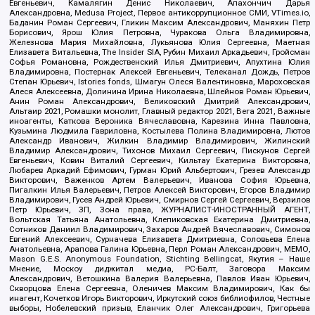
Евгеньевич, Камалягин Денис Николаевич, Апахончич Дарья
Александровна, Medusa Project, Первое антикоррупционное СМИ, VTimes.io,
Баданин Роман Сергеевич, Гликин Максим Александрович, Маняхин Петр
Борисович, Ярош Юлия Петровна, Чуракова Ольга Владимировна,
Железнова Мария Михайловна, Лукьянова Юлия Сергеевна, Маетная
Елизавета Витальевна, The Insider SIA, Рубин Михаил Аркадьевич, Гройсман
Софья Романовна, Рождественский Илья Дмитриевич, Апухтина Юлия
Владимировна, Постернак Алексей Евгеньевич, Телеканал Дождь, Петров
Степан Юрьевич, Istories fonds, Шмагун Олеся Валентиновна, Мароховская
Алеся Алексеевна, Долинина Ирина Николаевна, Шлейнов Роман Юрьевич,
Анин Роман Александрович, Великовский Дмитрий Александрович,
Альтаир 2021, Ромашки монолит, Главный редактор 2021, Вега 2021, Важные
иноагенты, Каткова Вероника Вячеславовна, Карезина Инна Павловна,
Кузьмина Людмила Гавриловна, Костылева Полина Владимировна, Лютов
Александр Иванович, Жилкин Владимир Владимирович, Жилинский
Владимир Александрович, Тихонов Михаил Сергеевич, Пискунов Сергей
Евгеньевич, Ковин Виталий Сергеевич, Кильтау Екатерина Викторовна,
Любарев Аркадий Ефимович, Гурман Юрий Альбертович, Грезев Александр
Викторович, Важенков Артем Валерьевич, Иванова София Юрьевна,
Пигалкин Илья Валерьевич, Петров Алексей Викторович, Егоров Владимир
Владимирович, Гусев Андрей Юрьевич, Смирнов Сергей Сергеевич, Верзилов
Петр Юрьевич, ЗП, Зона права, ЖУРНАЛИСТ-ИНОСТРАННЫЙ АГЕНТ,
Вольтская Татьяна Анатольевна, Клепиковская Екатерина Дмитриевна,
Сотников Даниил Владимирович, Захаров Андрей Вячеславович, Симонов
Евгений Алексеевич, Сурначева Елизавета Дмитриевна, Соловьева Елена
Анатольевна, Арапова Галина Юрьевна, Перл Роман Александрович, МЕМО,
Mason G.E.S. Anonymous Foundation, Stichting Bellingcat, Якутия – Наше
Мнение, Москоу диджитал медиа, РС-Балт, Заговора Максим
Александрович, Ветошкина Валерия Валерьевна, Павлов Иван Юрьевич,
Скворцова Елена Сергеевна, Оленичев Максим Владимирович, Как бы
инагент, Кочетков Игорь Викторович, Иркутский союз библиофилов, Честные
выборы, Нобелевский призыв, Еланчик Олег Александрович, Григорьева