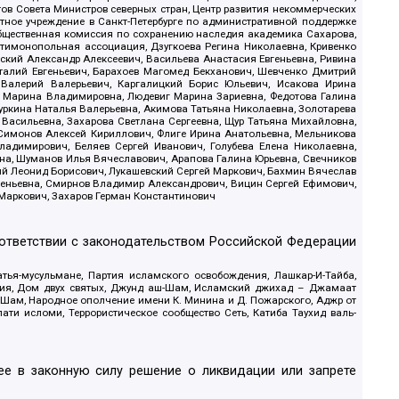
в Совета Министров северных стран, Центр развития некоммерческих
стное учреждение в Санкт-Петербурге по административной поддержке
Общественная комиссия по сохранению наследия академика Сахарова,
нтимонопольная ассоциация, Дзугкоева Регина Николаевна, Кривенко
кий Александр Алексеевич, Васильева Анастасия Евгеньевна, Ривина
италий Евгеньевич, Барахоев Магомед Бекханович, Шевченко Дмитрий
 Валерий Валерьевич, Каргалицкий Борис Юльевич, Исакова Ирина
ва Марина Владимировна, Людевиг Марина Зариевна, Федотова Галина
уркина Наталья Валерьевна, Акимова Татьяна Николаевна, Золотарева
 Васильевна, Захарова Светлана Сергеевна, Щур Татьяна Михайловна,
 Симонов Алексей Кириллович, Флиге Ирина Анатольевна, Мельникова
адимирович, Беляев Сергей Иванович, Голубева Елена Николаевна,
вна, Шуманов Илья Вячеславович, Арапова Галина Юрьевна, Свечников
ий Леонид Борисович, Лукашевский Сергей Маркович, Бахмин Вячеслав
геньевна, Смирнов Владимир Александрович, Вицин Сергей Ефимович,
 Маркович, Захаров Герман Константинович
оответствии с законодательством Российской Федерации
тья-мусульмане, Партия исламского освобождения, Лашкар-И-Тайба,
дия, Дом двух святых, Джунд аш-Шам, Исламский джихад – Джамаат
ш-Шам, Народное ополчение имени К. Минина и Д. Пожарского, Аджр от
и исломи, Террористическое сообщество Сеть, Катиба Таухид валь-
е в законную силу решение о ликвидации или запрете