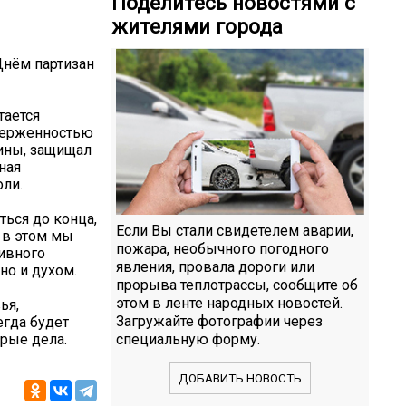
Поделитесь новостями с
жителями города
Днём партизан
тается
верженностью
дины, защищал
ная
оли.
ться до конца,
Если Вы стали свидетелем аварии,
 в этом мы
пожара, необычного погодного
ивного
явления, провала дороги или
 но и духом.
прорыва теплотрассы, сообщите об
этом в ленте народных новостей.
ья,
Загружайте фотографии через
егда будет
рые дела.
специальную форму.
ДОБАВИТЬ НОВОСТЬ