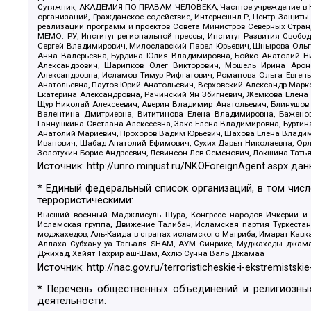
Сутяжник, АКАДЕМИЯ ПО ПРАВАМ ЧЕЛОВЕКА, Частное учреждение в Ка
организаций, Гражданское содействие, Интернешнл-Р, Центр Защиты
реализации программ и проектов Совета Министров Северных Стран
МЕМО. РУ, Институт региональной прессы, Институт Развития Своб
Сергей Владимирович, Милославский Павел Юрьевич, Шнырова Ольга
Анна Валерьевна, Бурдина Юлия Владимировна, Бойко Анатолий Ник
Александрович, Шарипков Олег Викторович, Мошель Ирина Ароно
Александровна, Исламов Тимур Рифгатович, Романова Ольга Евгень
Анатольевна, Паутов Юрий Анатольевич, Верховский Александр Марк
Екатерина Александровна, Рачинский Ян Збигневич, Жемкова Елена 
Щур Николай Алексеевич, Аверин Владимир Анатольевич, Блинушов 
Валентина Дмитриевна, Вититинова Елена Владимировна, Баженов
Ганнушкина Светлана Алексеевна, Закс Елена Владимировна, Буртин
Анатолий Мариевич, Прохоров Вадим Юрьевич, Шахова Елена Владими
Иванович, Шабад Анатолий Ефимович, Сухих Дарья Николаевна, Орл
Золотухин Борис Андреевич, Левинсон Лев Семенович, Локшина Тать
Источник:
http://unro.minjust.ru/NKOForeignAgent.aspx
дан
* Единый федеральный список организаций, в том чис
террористическими:
Высший военный Маджлисуль Шура, Конгресс народов Ичкерии и Да
Исламская группа, Движение Талибан, Исламская партия Туркест
моджахедов, Аль-Каида в странах исламского Магриба, Имарат Кавка
Аллаха Субхану уа Тагьаля SHAM, АУМ Синрике, Муджахеды джамаа
Джихад, Хайят Тахрир аш-Шам, Ахлю Сунна Валь Джамаа
Источник:
http://nac.gov.ru/terroristicheskie-i-ekstremistskie
* Перечень общественных объединений и религиозных
деятельности: