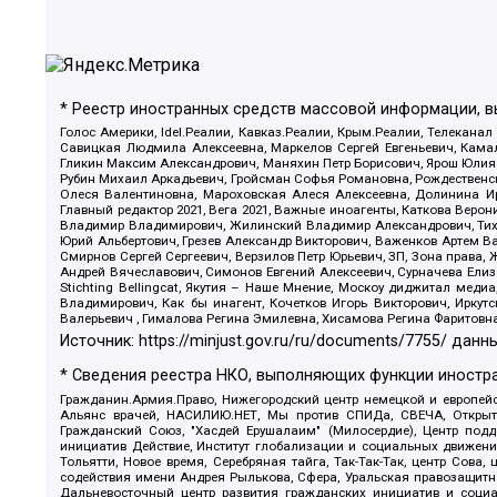
* Реестр иностранных средств массовой информации, 
Голос Америки, Idel.Реалии, Кавказ.Реалии, Крым.Реалии, Телеканал
Савицкая Людмила Алексеевна, Маркелов Сергей Евгеньевич, Камал
Гликин Максим Александрович, Маняхин Петр Борисович, Ярош Юлия П
Рубин Михаил Аркадьевич, Гройсман Софья Романовна, Рождественски
Олеся Валентиновна, Мароховская Алеся Алексеевна, Долинина И
Главный редактор 2021, Вега 2021, Важные иноагенты, Каткова Вер
Владимир Владимирович, Жилинский Владимир Александрович, Тихон
Юрий Альбертович, Грезев Александр Викторович, Важенков Артем В
Смирнов Сергей Сергеевич, Верзилов Петр Юрьевич, ЗП, Зона прав
Андрей Вячеславович, Симонов Евгений Алексеевич, Сурначева Елиз
Stichting Bellingcat, Якутия – Наше Мнение, Москоу диджитал мед
Владимирович, Как бы инагент, Кочетков Игорь Викторович, Иркут
Валерьевич , Гималова Регина Эмилевна, Хисамова Регина Фаритовн
Источник:
https://minjust.gov.ru/ru/documents/7755/
данны
* Сведения реестра НКО, выполняющих функции иностра
Гражданин.Армия.Право, Нижегородский центр немецкой и европейск
Альянс врачей, НАСИЛИЮ.НЕТ, Мы против СПИДа, СВЕЧА, Открытый
Гражданский Союз, "Хасдей Ерушалаим" (Милосердие), Центр под
инициатив Действие, Институт глобализации и социальных движен
Тольятти, Новое время, Серебряная тайга, Так-Так-Так, центр Сова
содействия имени Андрея Рылькова, Сфера, Уральская правозащитна
Дальневосточный центр развития гражданских инициатив и социа