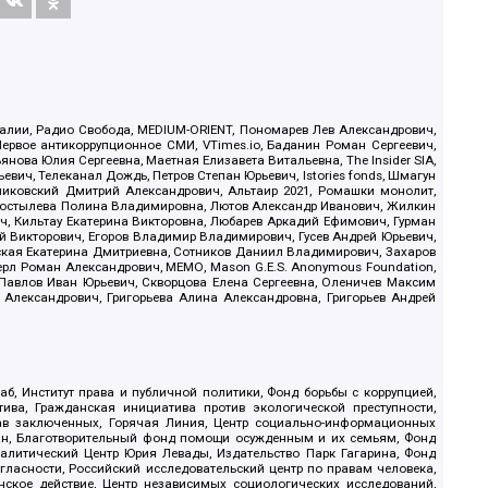
.Реалии, Радио Свобода, MEDIUM-ORIENT, Пономарев Лев Александрович,
ервое антикоррупционное СМИ, VTimes.io, Баданин Роман Сергеевич,
ова Юлия Сергеевна, Маетная Елизавета Витальевна, The Insider SIA,
ич, Телеканал Дождь, Петров Степан Юрьевич, Istories fonds, Шмагун
иковский Дмитрий Александрович, Альтаир 2021, Ромашки монолит,
, Костылева Полина Владимировна, Лютов Александр Иванович, Жилкин
, Кильтау Екатерина Викторовна, Любарев Аркадий Ефимович, Гурман
й Викторович, Егоров Владимир Владимирович, Гусев Андрей Юрьевич,
ская Екатерина Дмитриевна, Сотников Даниил Владимирович, Захаров
ерл Роман Александрович, МЕМО, Mason G.E.S. Anonymous Foundation,
, Павлов Иван Юрьевич, Скворцова Елена Сергеевна, Оленичев Максим
 Александрович, Григорьева Алина Александровна, Григорьев Андрей
б, Институт права и публичной политики, Фонд борьбы с коррупцией,
ива, Гражданская инициатива против экологической преступности,
рав заключенных, Горячая Линия, Центр социально-информационных
дан, Благотворительный фонд помощи осужденным и их семьям, Фонд
 Аналитический Центр Юрия Левады, Издательство Парк Гагарина, Фонд
гласности, Российский исследовательский центр по правам человека,
ское действие, Центр независимых социологических исследований,