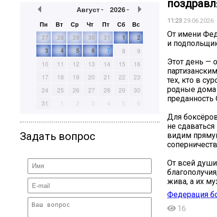
поздравл
Август
2026
11:23
29.06.2026
Пн
Вт
Ср
Чт
Пт
Сб
Вс
От имени Фед
27
28
29
30
31
1
2
и подпольщи
3
4
5
6
7
8
9
Этот день — 
10
11
12
13
14
15
16
партизански
17
18
19
20
21
22
23
тех, кто в с
родные дома 
24
25
26
27
28
29
30
преданность 
31
1
2
3
4
5
6
Для боксёров
не сдаваться
Задать вопрос
видим пряму
соперничества
От всей души
благополучия
жива, а их м
Федерация бо
16