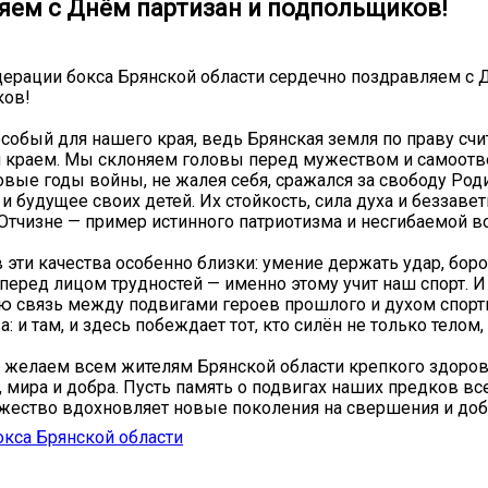
яем с Днём партизан и подпольщиков!
ерации бокса Брянской области сердечно поздравляем с 
ков!
особый для нашего края, ведь Брянская земля по праву счи
м краем. Мы склоняем головы перед мужеством и самоот
уровые годы войны, не жалея себя, сражался за свободу Ро
и будущее своих детей. Их стойкость, сила духа и беззавет
Отчизне — пример истинного патриотизма и несгибаемой в
 эти качества особенно близки: умение держать удар, боро
 перед лицом трудностей — именно этому учит наш спорт. И
ю связь между подвигами героев прошлого и духом спорт
: и там, и здесь побеждает тот, кто силён не только телом,
 желаем всем жителям Брянской области крепкого здоров
, мира и добра. Пусть память о подвигах наших предков вс
ужество вдохновляет новые поколения на свершения и доб
кса Брянской области