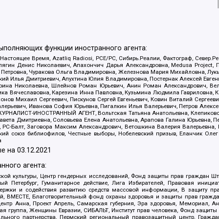
выполняющих функции иностранного агента:
 Настоящее Время, Azatliq Radiosi, PCE/PC, Сибирь.Реалии, Фактограф, Север
ягин Денис Николаевич, Апахончич Дарья Александровна, Medusa Project, П
етровна, Чуракова Ольга Владимировна, Железнова Мария Михайловна, Лукьян
й Илья Дмитриевич, Апухтина Юлия Владимировна, Постернак Алексей Евгеньев
рина Николаевна, Шлейнов Роман Юрьевич, Анин Роман Александрович, Вел
оника Вячеславовна, Карезина Инна Павловна, Кузьмина Людмила Гавриловна
ов Михаил Сергеевич, Пискунов Сергей Евгеньевич, Ковин Виталий Сергеевич
алерьевич, Иванова София Юрьевна, Пигалкин Илья Валерьевич, Петров Алексе
а, ЖУРНАЛИСТ-ИНОСТРАННЫЙ АГЕНТ, Вольтская Татьяна Анатольевна, Клепиков
авета Дмитриевна, Соловьева Елена Анатольевна, Арапова Галина Юрьевна, П
иа, РС-Балт, Заговора Максим Александрович, Ветошкина Валерия Валерьевна
ский союз библиофилов, Честные выборы, Нобелевский призыв, Еланчик Олег
а
е на
03.12.2021
нного агента:
ой культуры, Центр гендерных исследований, Фонд защиты прав граждан Шта
 Петербург, Гуманитарное действие, Лига Избирателей, Правовая инициат
держки и содействия развитию средств массовой информации, В защиту п
ий, ВМЕСТЕ, Благотворительный фонд охраны здоровья и защиты прав граж
, центр Анна, Проект Апрель, Самарская губерния, Эра здоровья, Мемориал,
я группа, Женщины Евразии, СИБАЛЬТ, Институт прав человека, Фонд защиты 
льного партнерства, Пермский региональный правозащитный центр, Граждан