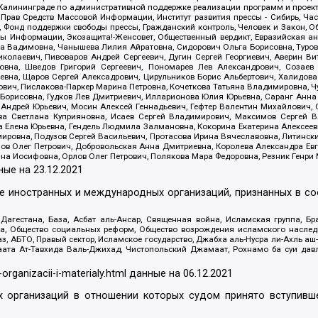
лининграде по административной поддержке реализации программ и проекто
 Прав Средств Массовой Информации, Институт развития прессы - Сибирь, Ча
, Фонд поддержки свободы прессы, Гражданский контроль, Человек и Закон, 
оды Информации, Экозащита!-Женсовет, Общественный вердикт, Евразийская а
 Вадимовна, Чанышева Лилия Айратовна, Сидорович Ольга Борисовна, Туровс
олаевич, Пивоваров Андрей Сергеевич, Дугин Сергей Георгиевич, Аверин В
вна, Шведов Григорий Сергеевич, Пономарев Лев Александрович, Созаев
евна, Щаров Сергей Алексадрович, Цирульников Борис Альбертович, Халидо
ович, Пислакова-Паркер Марина Петровна, Кочеткова Татьяна Владимировна, Ч
Борисовна, Гудков Лев Дмитриевич, Илларионова Юлия Юрьевна, Саранг Анна
Андрей Юрьевич, Мосин Алексей Геннадьевич, Гефтер Валентин Михайлович,
а Светлана Куприяновна, Исаев Сергей Владимирович, Максимов Сергей Вл
а Елена Юрьевна, Гендель Людмила Залмановна, Кокорина Екатерина Алексее
ровна, Подузов Сергей Васильевич, Протасова Ирина Вячеславовна, Литинск
ов Олег Петрович, Добровольская Анна Дмитриевна, Королева Александра Ев
яна Иосифовна, Орлов Олег Петрович, Полякова Мара Федоровна, Резник Генри
ные на
23.12.2021
ле иностранных и международных организаций, признанных в с
гестана, База, Асбат аль-Ансар, Священная война, Исламская группа, Бра
ана, Общество социальных реформ, Общество возрождения исламского насле
з, АБТО, Правый сектор, Исламское государство, Джабха аль-Нусра ли-Ахль а
та Ат-Тавхида Валь-Джихад, Чистопольский Джамаат, Рохнамо ба суи давлат
-organizacii-i-materialy.html
данные на
06.12.2021
 организаций в отношении которых судом принято вступивше