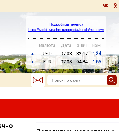
Подробный прогноз
https://world-weather.ru/pogoda/russia/moscow/
Валюта
Дата
знач.
изм.
▲
USD
07.08
82.17
1.24
▲
EUR
07.08
94.84
1.65
ечно