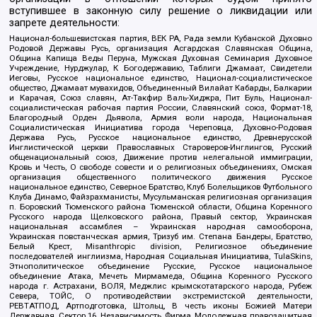
вступившее в законную силу решение о ликвидации или
запрете деятельности:
Национал-большевистская партия, ВЕК РА, Рада земли Кубанской Духовно
Родовой Державы Русь, организация Асгардская Славянская Община,
Община Капища Веды Перуна, Мужская Духовная Семинария Духовное
Учреждение, Нурджулар, К Богодержавию, Таблиги Джамаат, Свидетели
Иеговы, Русское национальное единство, Национал-социалистическое
общество, Джамаат мувахидов, Объединенный Вилайат Кабарды, Балкарии
и Карачая, Союз славян, Ат-Такфир Валь-Хиджра, Пит Буль, Национал-
социалистическая рабочая партия России, Славянский союз, Формат-18,
Благородный Орден Дьявола, Армия воли народа, Национальная
Социалистическая Инициатива города Череповца, Духовно-Родовая
Держава Русь, Русское национальное единство, Древнерусской
Инглистической церкви Православных Староверов-Инглингов, Русский
общенациональный союз, Движение против нелегальной иммиграции,
Кровь и Честь, О свободе совести и о религиозных объединениях, Омская
организация общественного политического движения Русское
национальное единство, Северное Братство, Клуб Болельщиков Футбольного
Клуба Динамо, Файзрахманисты, Мусульманская религиозная организация
п. Боровский Тюменского района Тюменской области, Община Коренного
Русского народа Щелковского района, Правый сектор, Украинская
национальная ассамблея – Украинская народная самооборона,
Украинская повстанческая армия, Тризуб им. Степана Бандеры, Братство,
Белый Крест, Misanthropic division, Религиозное объединение
последователей инглиизма, Народная Социальная Инициатива, TulaSkins,
Этнополитическое объединение Русские, Русское национальное
объединение Атака, Мечеть Мирмамеда, Община Коренного Русского
народа г. Астрахани, ВОЛЯ, Меджлис крымскотатарского народа, Рубеж
Севера, ТОЙС, О противодействии экстремистской деятельности,
РЕВТАТПОД, Артподготовка, Штольц, В честь иконы Божией Матери
Державная, Сектор 16, Независимость, Фирма, Молодежная правозащитная