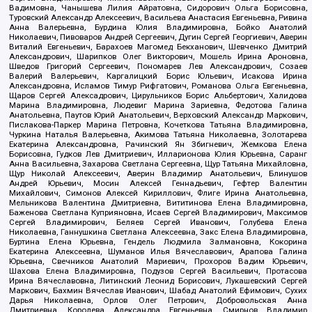
Вадимовна, Чанышева Лилия Айратовна, Сидорович Ольга Борисовна,
Туровский Александр Алексеевич, Васильева Анастасия Евгеньевна, Ривина
Анна Валерьевна, Бурдина Юлия Владимировна, Бойко Анатолий
Николаевич, Пивоваров Андрей Сергеевич, Дугин Сергей Георгиевич, Аверин
Виталий Евгеньевич, Барахоев Магомед Бекханович, Шевченко Дмитрий
Александрович, Шарипков Олег Викторович, Мошель Ирина Ароновна,
Шведов Григорий Сергеевич, Пономарев Лев Александрович, Созаев
Валерий Валерьевич, Каргалицкий Борис Юльевич, Исакова Ирина
Александровна, Исламов Тимур Рифгатович, Романова Ольга Евгеньевна,
Щаров Сергей Алексадрович, Цирульников Борис Альбертович, Халидова
Марина Владимировна, Людевиг Марина Зариевна, Федотова Галина
Анатольевна, Паутов Юрий Анатольевич, Верховский Александр Маркович,
Пислакова-Паркер Марина Петровна, Кочеткова Татьяна Владимировна,
Чуркина Наталья Валерьевна, Акимова Татьяна Николаевна, Золотарева
Екатерина Александровна, Рачинский Ян Збигневич, Жемкова Елена
Борисовна, Гудков Лев Дмитриевич, Илларионова Юлия Юрьевна, Саранг
Анна Васильевна, Захарова Светлана Сергеевна, Щур Татьяна Михайловна,
Щур Николай Алексеевич, Аверин Владимир Анатольевич, Блинушов
Андрей Юрьевич, Мосин Алексей Геннадьевич, Гефтер Валентин
Михайлович, Симонов Алексей Кириллович, Флиге Ирина Анатольевна,
Мельникова Валентина Дмитриевна, Вититинова Елена Владимировна,
Баженова Светлана Куприяновна, Исаев Сергей Владимирович, Максимов
Сергей Владимирович, Беляев Сергей Иванович, Голубева Елена
Николаевна, Ганнушкина Светлана Алексеевна, Закс Елена Владимировна,
Буртина Елена Юрьевна, Гендель Людмила Залмановна, Кокорина
Екатерина Алексеевна, Шуманов Илья Вячеславович, Арапова Галина
Юрьевна, Свечников Анатолий Мариевич, Прохоров Вадим Юрьевич,
Шахова Елена Владимировна, Подузов Сергей Васильевич, Протасова
Ирина Вячеславовна, Литинский Леонид Борисович, Лукашевский Сергей
Маркович, Бахмин Вячеслав Иванович, Шабад Анатолий Ефимович, Сухих
Дарья Николаевна, Орлов Олег Петрович, Добровольская Анна
Дмитриевна, Королева Александра Евгеньевна, Смирнов Владимир