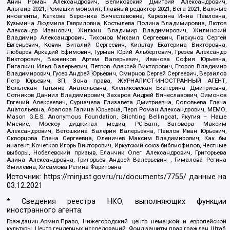
Анин Роман Александрович, Великовский Дмитрий Александрович,
Альтаир 2021, Ромашки монолит, Главный редактор 2021, Вега 2021, Важные
иноагенты, Каткова Вероника Вячеславовна, Карезина Инна Павловна,
Кузьмина Людмила Гавриловна, Костылева Полина Владимировна, Лютов
Александр Иванович, Жилкин Владимир Владимирович, Жилинский
Владимир Александрович, Тихонов Михаил Сергеевич, Пискунов Сергей
Евгеньевич, Ковин Виталий Сергеевич, Кильтау Екатерина Викторовна,
Любарев Аркадий Ефимович, Гурман Юрий Альбертович, Грезев Александр
Викторович, Важенков Артем Валерьевич, Иванова София Юрьевна,
Пигалкин Илья Валерьевич, Петров Алексей Викторович, Егоров Владимир
Владимирович, Гусев Андрей Юрьевич, Смирнов Сергей Сергеевич, Верзилов
Петр Юрьевич, ЗП, Зона права, ЖУРНАЛИСТ-ИНОСТРАННЫЙ АГЕНТ,
Вольтская Татьяна Анатольевна, Клепиковская Екатерина Дмитриевна,
Сотников Даниил Владимирович, Захаров Андрей Вячеславович, Симонов
Евгений Алексеевич, Сурначева Елизавета Дмитриевна, Соловьева Елена
Анатольевна, Арапова Галина Юрьевна, Перл Роман Александрович, МЕМО,
Mason G.E.S. Anonymous Foundation, Stichting Bellingcat, Якутия – Наше
Мнение, Москоу диджитал медиа, РС-Балт, Заговора Максим
Александрович, Ветошкина Валерия Валерьевна, Павлов Иван Юрьевич,
Скворцова Елена Сергеевна, Оленичев Максим Владимирович, Как бы
инагент, Кочетков Игорь Викторович, Иркутский союз библиофилов, Честные
выборы, Нобелевский призыв, Еланчик Олег Александрович, Григорьева
Алина Александровна, Григорьев Андрей Валерьевич , Гималова Регина
Эмилевна, Хисамова Регина Фаритовна
Источник:
https://minjust.gov.ru/ru/documents/7755/
данные на
03.12.2021
* Сведения реестра НКО, выполняющих функции
иностранного агента:
Гражданин.Армия.Право, Нижегородский центр немецкой и европейской
культуры, Центр гендерных исследований, Фонд защиты прав граждан Штаб,