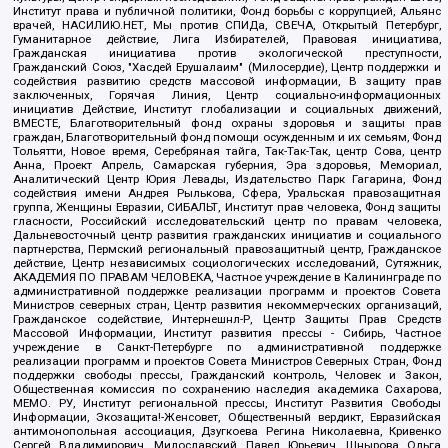
Институт права и публичной политики, Фонд борьбы с коррупцией, Альянс
врачей, НАСИЛИЮ.НЕТ, Мы против СПИДа, СВЕЧА, Открытый Петербург,
Гуманитарное действие, Лига Избирателей, Правовая инициатива,
Гражданская инициатива против экологической преступности,
Гражданский Союз, "Хасдей Ерушалаим" (Милосердие), Центр поддержки и
содействия развитию средств массовой информации, В защиту прав
заключенных, Горячая Линия, Центр социально-информационных
инициатив Действие, Институт глобализации и социальных движений,
ВМЕСТЕ, Благотворительный фонд охраны здоровья и защиты прав
граждан, Благотворительный фонд помощи осужденным и их семьям, Фонд
Тольятти, Новое время, Серебряная тайга, Так-Так-Так, центр Сова, центр
Анна, Проект Апрель, Самарская губерния, Эра здоровья, Мемориал,
Аналитический Центр Юрия Левады, Издательство Парк Гагарина, Фонд
содействия имени Андрея Рылькова, Сфера, Уральская правозащитная
группа, Женщины Евразии, СИБАЛЬТ, Институт прав человека, Фонд защиты
гласности, Российский исследовательский центр по правам человека,
Дальневосточный центр развития гражданских инициатив и социального
партнерства, Пермский региональный правозащитный центр, Гражданское
действие, Центр независимых социологических исследований, Сутяжник,
АКАДЕМИЯ ПО ПРАВАМ ЧЕЛОВЕКА, Частное учреждение в Калининграде по
административной поддержке реализации программ и проектов Совета
Министров северных стран, Центр развития некоммерческих организаций,
Гражданское содействие, Интернешнл-Р, Центр Защиты Прав Средств
Массовой Информации, Институт развития прессы - Сибирь, Частное
учреждение в Санкт-Петербурге по административной поддержке
реализации программ и проектов Совета Министров Северных Стран, Фонд
поддержки свободы прессы, Гражданский контроль, Человек и Закон,
Общественная комиссия по сохранению наследия академика Сахарова,
МЕМО. РУ, Институт региональной прессы, Институт Развития Свободы
Информации, Экозащита!-Женсовет, Общественный вердикт, Евразийская
антимонопольная ассоциация, Дзугкоева Регина Николаевна, Кривенко
Сергей Владимирович, Милославский Павел Юрьевич, Шнырова Ольга