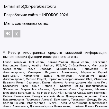
E-mail: info@br-perekrestok.ru
Разработчик сайта –
INFOROS
2026
Мы в социальных сетях:
* Реестр иностранных средств массовой информации,
выполняющих функции иностранного агента:
Голос Америки, Idel.Реалии, Кавказ.Реалии, Крым.Реалии, Телеканал
Настоящее Время, Azatliq Radiosi, PCE/PC, Сибирь.Реалии, Фактограф,
Север.Реалии, Радио Свобода, MEDIUM-ORIENT, Пономарев Лев
Александрович, Савицкая Людмила Алексеевна, Маркелов Сергей
Евгеньевич, Камалягин Денис Николаевич, Апахончич Дарья
Александровна, Medusa Project, Первое антикоррупционное СМИ, VTimes.io,
Баданин Роман Сергеевич, Гликин Максим Александрович, Маняхин Петр
Борисович, Ярош Юлия Петровна, Чуракова Ольга Владимировна,
Железнова Мария Михайловна, Лукьянова Юлия Сергеевна, Маетная
Елизавета Витальевна, The Insider SIA, Рубин Михаил Аркадьевич, Гройсман
Софья Романовна, Рождественский Илья Дмитриевич, Апухтина Юлия
Владимировна, Постернак Алексей Евгеньевич, Телеканал Дождь, Петров
Степан Юрьевич, Istories fonds, Шмагун Олеся Валентиновна, Мароховская
Алеся Алексеевна, Долинина Ирина Николаевна, Шлейнов Роман Юрьевич,