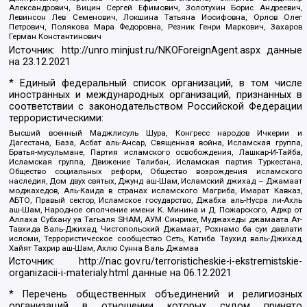
Александрович, Вицин Сергей Ефимович, Золотухин Борис Андреевич,
Левинсон Лев Семенович, Локшина Татьяна Иосифовна, Орлов Олег
Петрович, Полякова Мара Федоровна, Резник Генри Маркович, Захаров
Герман Константинович
Источник:
http://unro.minjust.ru/NKOForeignAgent.aspx
данные
на
23.12.2021
* Единый федеральный список организаций, в том числе
иностранных и международных организаций, признанных в
соответствии с законодательством Российской Федерации
террористическими:
Высший военный Маджлисуль Шура, Конгресс народов Ичкерии и
Дагестана, База, Асбат аль-Ансар, Священная война, Исламская группа,
Братья-мусульмане, Партия исламского освобождения, Лашкар-И-Тайба,
Исламская группа, Движение Талибан, Исламская партия Туркестана,
Общество социальных реформ, Общество возрождения исламского
наследия, Дом двух святых, Джунд аш-Шам, Исламский джихад – Джамаат
моджахедов, Аль-Каида в странах исламского Магриба, Имарат Кавказ,
АБТО, Правый сектор, Исламское государство, Джабха аль-Нусра ли-Ахль
аш-Шам, Народное ополчение имени К. Минина и Д. Пожарского, Аджр от
Аллаха Субхану уа Тагьаля SHAM, АУМ Синрике, Муджахеды джамаата Ат-
Тавхида Валь-Джихад, Чистопольский Джамаат, Рохнамо ба суи давлати
исломи, Террористическое сообщество Сеть, Катиба Таухид валь-Джихад,
Хайят Тахрир аш-Шам, Ахлю Сунна Валь Джамаа
Источник:
http://nac.gov.ru/terroristicheskie-i-ekstremistskie-
organizacii-i-materialy.html
данные на
06.12.2021
* Перечень общественных объединений и религиозных
организаций в отношении которых судом принято