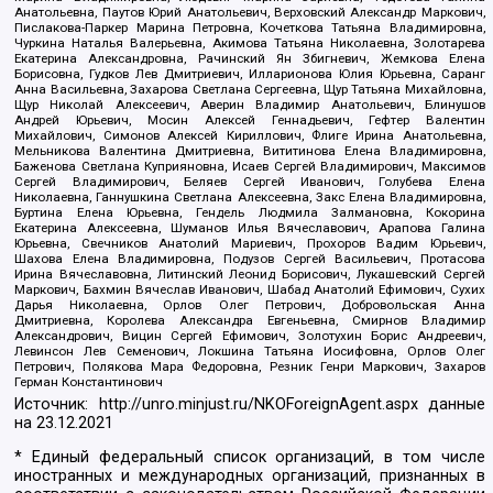
Анатольевна, Паутов Юрий Анатольевич, Верховский Александр Маркович,
Пислакова-Паркер Марина Петровна, Кочеткова Татьяна Владимировна,
Чуркина Наталья Валерьевна, Акимова Татьяна Николаевна, Золотарева
Екатерина Александровна, Рачинский Ян Збигневич, Жемкова Елена
Борисовна, Гудков Лев Дмитриевич, Илларионова Юлия Юрьевна, Саранг
Анна Васильевна, Захарова Светлана Сергеевна, Щур Татьяна Михайловна,
Щур Николай Алексеевич, Аверин Владимир Анатольевич, Блинушов
Андрей Юрьевич, Мосин Алексей Геннадьевич, Гефтер Валентин
Михайлович, Симонов Алексей Кириллович, Флиге Ирина Анатольевна,
Мельникова Валентина Дмитриевна, Вититинова Елена Владимировна,
Баженова Светлана Куприяновна, Исаев Сергей Владимирович, Максимов
Сергей Владимирович, Беляев Сергей Иванович, Голубева Елена
Николаевна, Ганнушкина Светлана Алексеевна, Закс Елена Владимировна,
Буртина Елена Юрьевна, Гендель Людмила Залмановна, Кокорина
Екатерина Алексеевна, Шуманов Илья Вячеславович, Арапова Галина
Юрьевна, Свечников Анатолий Мариевич, Прохоров Вадим Юрьевич,
Шахова Елена Владимировна, Подузов Сергей Васильевич, Протасова
Ирина Вячеславовна, Литинский Леонид Борисович, Лукашевский Сергей
Маркович, Бахмин Вячеслав Иванович, Шабад Анатолий Ефимович, Сухих
Дарья Николаевна, Орлов Олег Петрович, Добровольская Анна
Дмитриевна, Королева Александра Евгеньевна, Смирнов Владимир
Александрович, Вицин Сергей Ефимович, Золотухин Борис Андреевич,
Левинсон Лев Семенович, Локшина Татьяна Иосифовна, Орлов Олег
Петрович, Полякова Мара Федоровна, Резник Генри Маркович, Захаров
Герман Константинович
Источник:
http://unro.minjust.ru/NKOForeignAgent.aspx
данные
на
23.12.2021
* Единый федеральный список организаций, в том числе
иностранных и международных организаций, признанных в