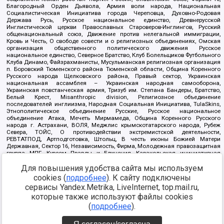
Благородный Орден Дьявола, Армия воли народа, Национальная
Социалистическая Инициатива города Череповца, Духовно-Родовая
Держава Русь, Русское национальное единство, Древнерусской
Инглистической церкви Православных Староверов-Инглингов, Русский
общенациональный союз, Движение против нелегальной иммиграции,
Кровь и Честь, О свободе совести и о религиозных объединениях, Омская
организация общественного политического движения Русское
национальное единство, Северное Братство, Клуб Болельщиков Футбольного
Клуба Динамо, Файзрахманисты, Мусульманская религиозная организация
п. Боровский Тюменского района Тюменской области, Община Коренного
Русского народа Щелковского района, Правый сектор, Украинская
национальная ассамблея – Украинская народная самооборона,
Украинская повстанческая армия, Тризуб им. Степана Бандеры, Братство,
Белый Крест, Misanthropic division, Религиозное объединение
последователей инглиизма, Народная Социальная Инициатива, TulaSkins,
Этнополитическое объединение Русские, Русское национальное
объединение Атака, Мечеть Мирмамеда, Община Коренного Русского
народа г. Астрахани, ВОЛЯ, Меджлис крымскотатарского народа, Рубеж
Севера, ТОЙС, О противодействии экстремистской деятельности,
РЕВТАТПОД, Артподготовка, Штольц, В честь иконы Божией Матери
Державная, Сектор 16, Независимость, Фирма, Молодежная правозащитная
группа МПГ, Курсом Правды и Единения, Каракольская инициативная
группа, Автоград Крю, Союз Славянских Сил Руси, Алля-Аят,
Для повышения удобства сайта мы используем
Благотворительный пансионат Ак Умут, Русская республика Русь,
Арестантское уголовное единство, Башкорт, Нация и свобода, W.H.С., Фалунь
cookies (
подробнее
). К сайту подключены
Дафа, Иртыш Ultras, Русский Патриотический клуб-Новокузнецк/РПК,
сервисы Yandex.Metrika, LiveInternet, top.mail.ru,
Сибирский державный союз, Фонд борьбы с коррупцией, Фонд защиты прав
граждан, Штабы Навального, Совет граждан СССР Прикубанского округа г.
которые также используют файлы cookies
Краснодара
(
подробнее
).
Источник:
https://minjust.gov.ru/ru/documents/7822/
данные на
08.12.2021