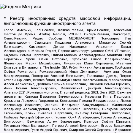
* Реестр иностранных средств массовой информации,
выполняющих функции иностранного агента:
Голос Америки, Idel.Реалии, Кавказ.Реалии, Крым.Реалии, Телеканал
Настоящее Время, Azatliq Radiosi, PCE/PC, Сибирь.Реалии, Фактограф,
Север.Реалии, Радио Свобода, MEDIUM-ORIENT, Пономарев Лев
Александрович, Савицкая Людмила Алексеевна, Маркелов Сергей
Евгеньевич, Камалягин Денис Николаевич, Апахончич Дарья
Александровна, Medusa Project, Первое антикоррупционное СМИ, VTimes.io,
Баданин Роман Сергеевич, Гликин Максим Александрович, Маняхин Петр
Борисович, Ярош Юлия Петровна, Чуракова Ольга Владимировна,
Железнова Мария Михайловна, Лукьянова Юлия Сергеевна, Маетная
Елизавета Витальевна, The Insider SIA, Рубин Михаил Аркадьевич, Гройсман
Софья Романовна, Рождественский Илья Дмитриевич, Апухтина Юлия
Владимировна, Постернак Алексей Евгеньевич, Телеканал Дождь, Петров
Степан Юрьевич, Istories fonds, Шмагун Олеся Валентиновна, Мароховская
Алеся Алексеевна, Долинина Ирина Николаевна, Шлейнов Роман Юрьевич,
Анин Роман Александрович, Великовский Дмитрий Александрович,
Альтаир 2021, Ромашки монолит, Главный редактор 2021, Вега 2021, Важные
иноагенты, Каткова Вероника Вячеславовна, Карезина Инна Павловна,
Кузьмина Людмила Гавриловна, Костылева Полина Владимировна, Лютов
Александр Иванович, Жилкин Владимир Владимирович, Жилинский
Владимир Александрович, Тихонов Михаил Сергеевич, Пискунов Сергей
Евгеньевич, Ковин Виталий Сергеевич, Кильтау Екатерина Викторовна,
Любарев Аркадий Ефимович, Гурман Юрий Альбертович, Грезев Александр
Викторович, Важенков Артем Валерьевич, Иванова София Юрьевна,
Пигалкин Илья Валерьевич, Петров Алексей Викторович, Егоров Владимир
Владимирович, Гусев Андрей Юрьевич, Смирнов Сергей Сергеевич, Верзилов