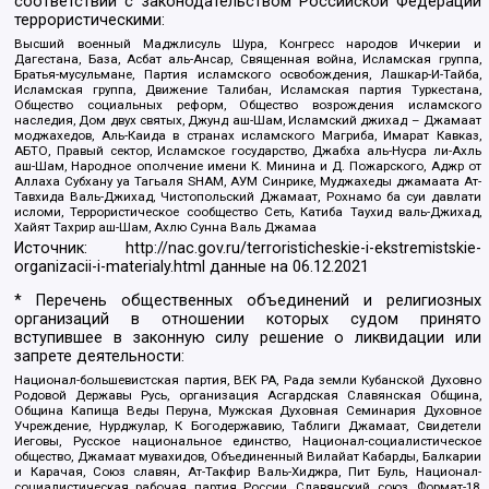
соответствии с законодательством Российской Федерации
террористическими:
Высший военный Маджлисуль Шура, Конгресс народов Ичкерии и
Дагестана, База, Асбат аль-Ансар, Священная война, Исламская группа,
Братья-мусульмане, Партия исламского освобождения, Лашкар-И-Тайба,
Исламская группа, Движение Талибан, Исламская партия Туркестана,
Общество социальных реформ, Общество возрождения исламского
наследия, Дом двух святых, Джунд аш-Шам, Исламский джихад – Джамаат
моджахедов, Аль-Каида в странах исламского Магриба, Имарат Кавказ,
АБТО, Правый сектор, Исламское государство, Джабха аль-Нусра ли-Ахль
аш-Шам, Народное ополчение имени К. Минина и Д. Пожарского, Аджр от
Аллаха Субхану уа Тагьаля SHAM, АУМ Синрике, Муджахеды джамаата Ат-
Тавхида Валь-Джихад, Чистопольский Джамаат, Рохнамо ба суи давлати
исломи, Террористическое сообщество Сеть, Катиба Таухид валь-Джихад,
Хайят Тахрир аш-Шам, Ахлю Сунна Валь Джамаа
Источник:
http://nac.gov.ru/terroristicheskie-i-ekstremistskie-
organizacii-i-materialy.html
данные на
06.12.2021
* Перечень общественных объединений и религиозных
организаций в отношении которых судом принято
вступившее в законную силу решение о ликвидации или
запрете деятельности:
Национал-большевистская партия, ВЕК РА, Рада земли Кубанской Духовно
Родовой Державы Русь, организация Асгардская Славянская Община,
Община Капища Веды Перуна, Мужская Духовная Семинария Духовное
Учреждение, Нурджулар, К Богодержавию, Таблиги Джамаат, Свидетели
Иеговы, Русское национальное единство, Национал-социалистическое
общество, Джамаат мувахидов, Объединенный Вилайат Кабарды, Балкарии
и Карачая, Союз славян, Ат-Такфир Валь-Хиджра, Пит Буль, Национал-
социалистическая рабочая партия России, Славянский союз, Формат-18,