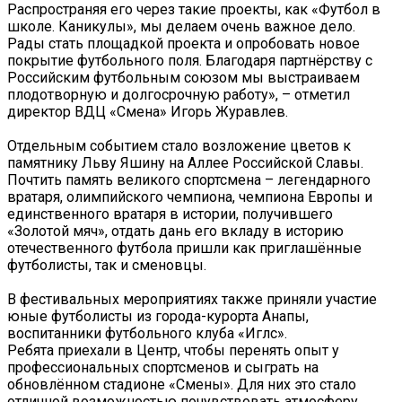
Распространяя его через такие проекты, как «Футбол в
школе. Каникулы», мы делаем очень важное дело.
Рады стать площадкой проекта и опробовать новое
покрытие футбольного поля. Благодаря партнёрству с
Российским футбольным союзом мы выстраиваем
плодотворную и долгосрочную работу», – отметил
директор ВДЦ «Смена» Игорь Журавлев.
Отдельным событием стало возложение цветов к
памятнику Льву Яшину на Аллее Российской Славы.
Почтить память великого спортсмена – легендарного
вратаря, олимпийского чемпиона, чемпиона Европы и
единственного вратаря в истории, получившего
«Золотой мяч», отдать дань его вкладу в историю
отечественного футбола пришли как приглашённые
футболисты, так и сменовцы.
В фестивальных мероприятиях также приняли участие
юные футболисты из города-курорта Анапы,
воспитанники футбольного клуба «Иглс».
Ребята приехали в Центр, чтобы перенять опыт у
профессиональных спортсменов и сыграть на
обновлённом стадионе «Смены». Для них это стало
отличной возможностью почувствовать атмосферу