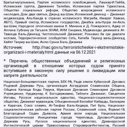
Братья-мусульмане, Партия исламского освобождения, Лашкар-И-Тайба,
Исламская группа, Движение Талибан, Исламская партия Туркестана,
Общество социальных реформ, Общество возрождения исламского
наследия, Дом двух святых, Джунд аш-Шам, Исламский джихад – Джамаат
моджахедов, Аль-Каида в странах исламского Магриба, Имарат Кавказ,
АБТО, Правый сектор, Исламское государство, Джабха аль-Нусра ли-Ахль
аш-Шам, Народное ополчение имени К. Минина и Д. Пожарского, Аджр от
Аллаха Субхану уа Тагьаля SHAM, АУМ Синрике, Муджахеды джамаата Ат-
Тавхида Валь-Джихад, Чистопольский Джамаат, Рохнамо ба суи давлати
исломи, Террористическое сообщество Сеть, Катиба Таухид валь-Джихад,
Хайят Тахрир аш-Шам, Ахлю Сунна Валь Джамаа
Источник:
http://nac.gov.ru/terroristicheskie-i-ekstremistskie-
organizacii-i-materialy.html
данные на
06.12.2021
* Перечень общественных объединений и религиозных
организаций в отношении которых судом принято
вступившее в законную силу решение о ликвидации или
запрете деятельности:
Национал-большевистская партия, ВЕК РА, Рада земли Кубанской Духовно
Родовой Державы Русь, организация Асгардская Славянская Община,
Община Капища Веды Перуна, Мужская Духовная Семинария Духовное
Учреждение, Нурджулар, К Богодержавию, Таблиги Джамаат, Свидетели
Иеговы, Русское национальное единство, Национал-социалистическое
общество, Джамаат мувахидов, Объединенный Вилайат Кабарды, Балкарии
и Карачая, Союз славян, Ат-Такфир Валь-Хиджра, Пит Буль, Национал-
социалистическая рабочая партия России, Славянский союз, Формат-18,
Благородный Орден Дьявола, Армия воли народа, Национальная
Социалистическая Инициатива города Череповца, Духовно-Родовая
Держава Русь, Русское национальное единство, Древнерусской
Инглистической церкви Православных Староверов-Инглингов, Русский