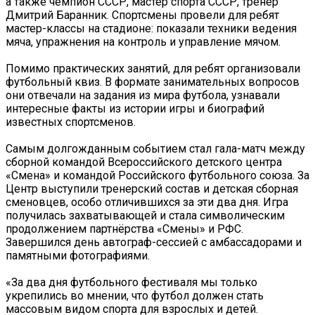
а также чемпион СССР, мастер спорта СССР, тренер
Дмитрий Баранник. Спортсмены провели для ребят
мастер-классы на стадионе: показали техники ведения
мяча, упражнения на контроль и управление мячом.
Помимо практических занятий, для ребят организовали
футбольный квиз. В формате занимательных вопросов
они отвечали на задания из мира футбола, узнавали
интересные факты из истории игры и биографий
известных спортсменов.
Самым долгожданным событием стал гала-матч между
сборной командой Всероссийского детского центра
«Смена» и командой Российского футбольного союза. За
Центр выступили тренерский состав и детская сборная
сменовцев, особо отличившихся за эти два дня. Игра
получилась захватывающей и стала символическим
продолжением партнёрства «Смены» и РФС.
Завершился день автограф-сессией с амбассадорами и
памятными фотографиями.
«За два дня футбольного фестиваля мы только
укрепились во мнении, что футбол должен стать
массовым видом спорта для взрослых и детей.