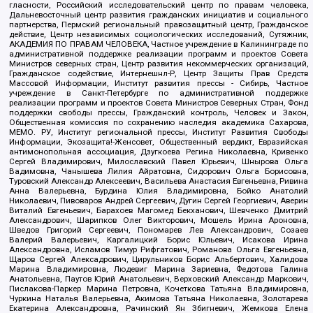
гласности, Российский исследовательский центр по правам человека,
Дальневосточный центр развития гражданских инициатив и социального
партнерства, Пермский региональный правозащитный центр, Гражданское
действие, Центр независимых социологических исследований, Сутяжник,
АКАДЕМИЯ ПО ПРАВАМ ЧЕЛОВЕКА, Частное учреждение в Калининграде по
административной поддержке реализации программ и проектов Совета
Министров северных стран, Центр развития некоммерческих организаций,
Гражданское содействие, Интернешнл-Р, Центр Защиты Прав Средств
Массовой Информации, Институт развития прессы - Сибирь, Частное
учреждение в Санкт-Петербурге по административной поддержке
реализации программ и проектов Совета Министров Северных Стран, Фонд
поддержки свободы прессы, Гражданский контроль, Человек и Закон,
Общественная комиссия по сохранению наследия академика Сахарова,
МЕМО. РУ, Институт региональной прессы, Институт Развития Свободы
Информации, Экозащита!-Женсовет, Общественный вердикт, Евразийская
антимонопольная ассоциация, Дзугкоева Регина Николаевна, Кривенко
Сергей Владимирович, Милославский Павел Юрьевич, Шнырова Ольга
Вадимовна, Чанышева Лилия Айратовна, Сидорович Ольга Борисовна,
Туровский Александр Алексеевич, Васильева Анастасия Евгеньевна, Ривина
Анна Валерьевна, Бурдина Юлия Владимировна, Бойко Анатолий
Николаевич, Пивоваров Андрей Сергеевич, Дугин Сергей Георгиевич, Аверин
Виталий Евгеньевич, Барахоев Магомед Бекханович, Шевченко Дмитрий
Александрович, Шарипков Олег Викторович, Мошель Ирина Ароновна,
Шведов Григорий Сергеевич, Пономарев Лев Александрович, Созаев
Валерий Валерьевич, Каргалицкий Борис Юльевич, Исакова Ирина
Александровна, Исламов Тимур Рифгатович, Романова Ольга Евгеньевна,
Щаров Сергей Алексадрович, Цирульников Борис Альбертович, Халидова
Марина Владимировна, Людевиг Марина Зариевна, Федотова Галина
Анатольевна, Паутов Юрий Анатольевич, Верховский Александр Маркович,
Пислакова-Паркер Марина Петровна, Кочеткова Татьяна Владимировна,
Чуркина Наталья Валерьевна, Акимова Татьяна Николаевна, Золотарева
Екатерина Александровна, Рачинский Ян Збигневич, Жемкова Елена