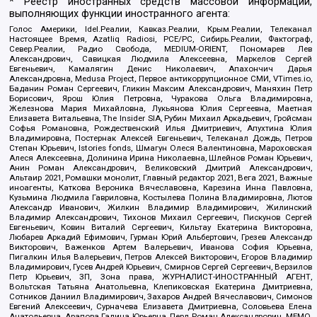
* Реестр иностранных средств массовой информации,
выполняющих функции иностранного агента:
Голос Америки, Idel.Реалии, Кавказ.Реалии, Крым.Реалии, Телеканал
Настоящее Время, Azatliq Radiosi, PCE/PC, Сибирь.Реалии, Фактограф,
Север.Реалии, Радио Свобода, MEDIUM-ORIENT, Пономарев Лев
Александрович, Савицкая Людмила Алексеевна, Маркелов Сергей
Евгеньевич, Камалягин Денис Николаевич, Апахончич Дарья
Александровна, Medusa Project, Первое антикоррупционное СМИ, VTimes.io,
Баданин Роман Сергеевич, Гликин Максим Александрович, Маняхин Петр
Борисович, Ярош Юлия Петровна, Чуракова Ольга Владимировна,
Железнова Мария Михайловна, Лукьянова Юлия Сергеевна, Маетная
Елизавета Витальевна, The Insider SIA, Рубин Михаил Аркадьевич, Гройсман
Софья Романовна, Рождественский Илья Дмитриевич, Апухтина Юлия
Владимировна, Постернак Алексей Евгеньевич, Телеканал Дождь, Петров
Степан Юрьевич, Istories fonds, Шмагун Олеся Валентиновна, Мароховская
Алеся Алексеевна, Долинина Ирина Николаевна, Шлейнов Роман Юрьевич,
Анин Роман Александрович, Великовский Дмитрий Александрович,
Альтаир 2021, Ромашки монолит, Главный редактор 2021, Вега 2021, Важные
иноагенты, Каткова Вероника Вячеславовна, Карезина Инна Павловна,
Кузьмина Людмила Гавриловна, Костылева Полина Владимировна, Лютов
Александр Иванович, Жилкин Владимир Владимирович, Жилинский
Владимир Александрович, Тихонов Михаил Сергеевич, Пискунов Сергей
Евгеньевич, Ковин Виталий Сергеевич, Кильтау Екатерина Викторовна,
Любарев Аркадий Ефимович, Гурман Юрий Альбертович, Грезев Александр
Викторович, Важенков Артем Валерьевич, Иванова София Юрьевна,
Пигалкин Илья Валерьевич, Петров Алексей Викторович, Егоров Владимир
Владимирович, Гусев Андрей Юрьевич, Смирнов Сергей Сергеевич, Верзилов
Петр Юрьевич, ЗП, Зона права, ЖУРНАЛИСТ-ИНОСТРАННЫЙ АГЕНТ,
Вольтская Татьяна Анатольевна, Клепиковская Екатерина Дмитриевна,
Сотников Даниил Владимирович, Захаров Андрей Вячеславович, Симонов
Евгений Алексеевич, Сурначева Елизавета Дмитриевна, Соловьева Елена
Анатольевна, Арапова Галина Юрьевна, Перл Роман Александрович, МЕМО,