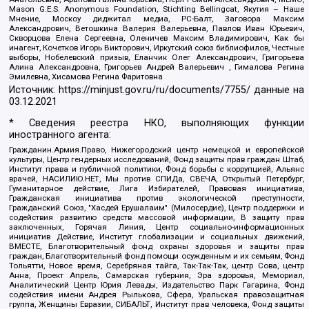
Mason G.E.S. Anonymous Foundation, Stichting Bellingcat, Якутия – Наше
Мнение, Москоу диджитал медиа, РС-Балт, Заговора Максим
Александрович, Ветошкина Валерия Валерьевна, Павлов Иван Юрьевич,
Скворцова Елена Сергеевна, Оленичев Максим Владимирович, Как бы
инагент, Кочетков Игорь Викторович, Иркутский союз библиофилов, Честные
выборы, Нобелевский призыв, Еланчик Олег Александрович, Григорьева
Алина Александровна, Григорьев Андрей Валерьевич , Гималова Регина
Эмилевна, Хисамова Регина Фаритовна
Источник:
https://minjust.gov.ru/ru/documents/7755/
данные на
03.12.2021
* Сведения реестра НКО, выполняющих функции
иностранного агента:
Гражданин.Армия.Право, Нижегородский центр немецкой и европейской
культуры, Центр гендерных исследований, Фонд защиты прав граждан Штаб,
Институт права и публичной политики, Фонд борьбы с коррупцией, Альянс
врачей, НАСИЛИЮ.НЕТ, Мы против СПИДа, СВЕЧА, Открытый Петербург,
Гуманитарное действие, Лига Избирателей, Правовая инициатива,
Гражданская инициатива против экологической преступности,
Гражданский Союз, "Хасдей Ерушалаим" (Милосердие), Центр поддержки и
содействия развитию средств массовой информации, В защиту прав
заключенных, Горячая Линия, Центр социально-информационных
инициатив Действие, Институт глобализации и социальных движений,
ВМЕСТЕ, Благотворительный фонд охраны здоровья и защиты прав
граждан, Благотворительный фонд помощи осужденным и их семьям, Фонд
Тольятти, Новое время, Серебряная тайга, Так-Так-Так, центр Сова, центр
Анна, Проект Апрель, Самарская губерния, Эра здоровья, Мемориал,
Аналитический Центр Юрия Левады, Издательство Парк Гагарина, Фонд
содействия имени Андрея Рылькова, Сфера, Уральская правозащитная
группа, Женщины Евразии, СИБАЛЬТ, Институт прав человека, Фонд защиты