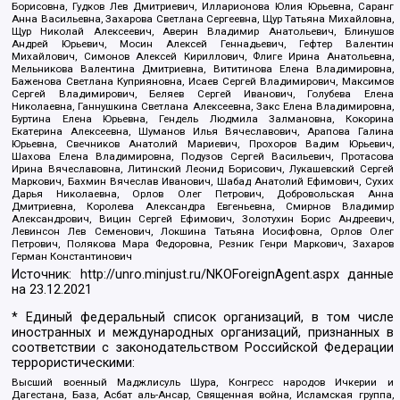
Борисовна, Гудков Лев Дмитриевич, Илларионова Юлия Юрьевна, Саранг
Анна Васильевна, Захарова Светлана Сергеевна, Щур Татьяна Михайловна,
Щур Николай Алексеевич, Аверин Владимир Анатольевич, Блинушов
Андрей Юрьевич, Мосин Алексей Геннадьевич, Гефтер Валентин
Михайлович, Симонов Алексей Кириллович, Флиге Ирина Анатольевна,
Мельникова Валентина Дмитриевна, Вититинова Елена Владимировна,
Баженова Светлана Куприяновна, Исаев Сергей Владимирович, Максимов
Сергей Владимирович, Беляев Сергей Иванович, Голубева Елена
Николаевна, Ганнушкина Светлана Алексеевна, Закс Елена Владимировна,
Буртина Елена Юрьевна, Гендель Людмила Залмановна, Кокорина
Екатерина Алексеевна, Шуманов Илья Вячеславович, Арапова Галина
Юрьевна, Свечников Анатолий Мариевич, Прохоров Вадим Юрьевич,
Шахова Елена Владимировна, Подузов Сергей Васильевич, Протасова
Ирина Вячеславовна, Литинский Леонид Борисович, Лукашевский Сергей
Маркович, Бахмин Вячеслав Иванович, Шабад Анатолий Ефимович, Сухих
Дарья Николаевна, Орлов Олег Петрович, Добровольская Анна
Дмитриевна, Королева Александра Евгеньевна, Смирнов Владимир
Александрович, Вицин Сергей Ефимович, Золотухин Борис Андреевич,
Левинсон Лев Семенович, Локшина Татьяна Иосифовна, Орлов Олег
Петрович, Полякова Мара Федоровна, Резник Генри Маркович, Захаров
Герман Константинович
Источник:
http://unro.minjust.ru/NKOForeignAgent.aspx
данные
на
23.12.2021
* Единый федеральный список организаций, в том числе
иностранных и международных организаций, признанных в
соответствии с законодательством Российской Федерации
террористическими:
Высший военный Маджлисуль Шура, Конгресс народов Ичкерии и
Дагестана, База, Асбат аль-Ансар, Священная война, Исламская группа,