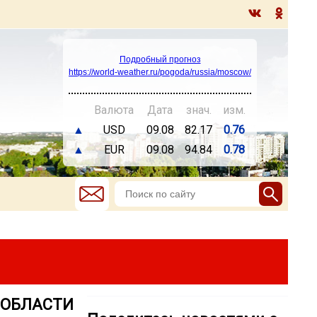
Подробный прогноз
https://world-weather.ru/pogoda/russia/moscow/
Валюта
Дата
знач.
изм.
▲
USD
09.08
82.17
0.76
▲
EUR
09.08
94.84
0.78
Й ОБЛАСТИ