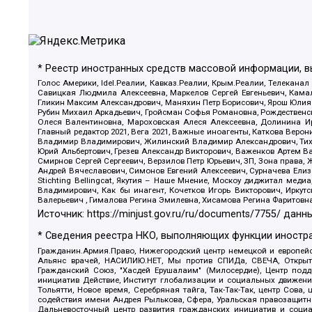
* Реестр иностранных средств массовой информации, 
Голос Америки, Idel.Реалии, Кавказ.Реалии, Крым.Реалии, Телеканал
Савицкая Людмила Алексеевна, Маркелов Сергей Евгеньевич, Камал
Гликин Максим Александрович, Маняхин Петр Борисович, Ярош Юлия П
Рубин Михаил Аркадьевич, Гройсман Софья Романовна, Рождественски
Олеся Валентиновна, Мароховская Алеся Алексеевна, Долинина И
Главный редактор 2021, Вега 2021, Важные иноагенты, Каткова Вер
Владимир Владимирович, Жилинский Владимир Александрович, Тихон
Юрий Альбертович, Грезев Александр Викторович, Важенков Артем В
Смирнов Сергей Сергеевич, Верзилов Петр Юрьевич, ЗП, Зона прав
Андрей Вячеславович, Симонов Евгений Алексеевич, Сурначева Елиз
Stichting Bellingcat, Якутия – Наше Мнение, Москоу диджитал мед
Владимирович, Как бы инагент, Кочетков Игорь Викторович, Иркут
Валерьевич , Гималова Регина Эмилевна, Хисамова Регина Фаритовн
Источник:
https://minjust.gov.ru/ru/documents/7755/
данны
* Сведения реестра НКО, выполняющих функции иностра
Гражданин.Армия.Право, Нижегородский центр немецкой и европейск
Альянс врачей, НАСИЛИЮ.НЕТ, Мы против СПИДа, СВЕЧА, Открытый
Гражданский Союз, "Хасдей Ерушалаим" (Милосердие), Центр под
инициатив Действие, Институт глобализации и социальных движен
Тольятти, Новое время, Серебряная тайга, Так-Так-Так, центр Сова
содействия имени Андрея Рылькова, Сфера, Уральская правозащитна
Дальневосточный центр развития гражданских инициатив и социа