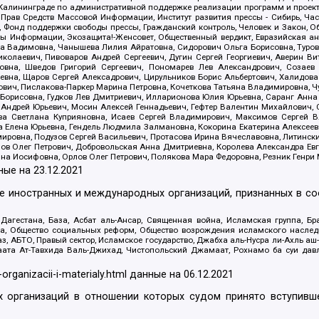
лининграде по административной поддержке реализации программ и проекто
 Прав Средств Массовой Информации, Институт развития прессы - Сибирь, Ча
, Фонд поддержки свободы прессы, Гражданский контроль, Человек и Закон, 
оды Информации, Экозащита!-Женсовет, Общественный вердикт, Евразийская а
 Вадимовна, Чанышева Лилия Айратовна, Сидорович Ольга Борисовна, Туровс
олаевич, Пивоваров Андрей Сергеевич, Дугин Сергей Георгиевич, Аверин В
вна, Шведов Григорий Сергеевич, Пономарев Лев Александрович, Созаев
евна, Щаров Сергей Алексадрович, Цирульников Борис Альбертович, Халидо
ович, Пислакова-Паркер Марина Петровна, Кочеткова Татьяна Владимировна, Ч
Борисовна, Гудков Лев Дмитриевич, Илларионова Юлия Юрьевна, Саранг Анна
Андрей Юрьевич, Мосин Алексей Геннадьевич, Гефтер Валентин Михайлович,
а Светлана Куприяновна, Исаев Сергей Владимирович, Максимов Сергей Вл
а Елена Юрьевна, Гендель Людмила Залмановна, Кокорина Екатерина Алексее
ровна, Подузов Сергей Васильевич, Протасова Ирина Вячеславовна, Литинск
ов Олег Петрович, Добровольская Анна Дмитриевна, Королева Александра Ев
яна Иосифовна, Орлов Олег Петрович, Полякова Мара Федоровна, Резник Генри
ные на
23.12.2021
ле иностранных и международных организаций, признанных в с
гестана, База, Асбат аль-Ансар, Священная война, Исламская группа, Бра
ана, Общество социальных реформ, Общество возрождения исламского насле
з, АБТО, Правый сектор, Исламское государство, Джабха аль-Нусра ли-Ахль а
та Ат-Тавхида Валь-Джихад, Чистопольский Джамаат, Рохнамо ба суи давлат
-organizacii-i-materialy.html
данные на
06.12.2021
 организаций в отношении которых судом принято вступивше