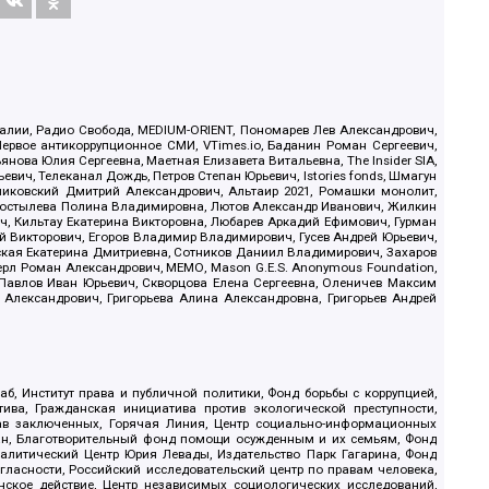
.Реалии, Радио Свобода, MEDIUM-ORIENT, Пономарев Лев Александрович,
ервое антикоррупционное СМИ, VTimes.io, Баданин Роман Сергеевич,
ова Юлия Сергеевна, Маетная Елизавета Витальевна, The Insider SIA,
ич, Телеканал Дождь, Петров Степан Юрьевич, Istories fonds, Шмагун
иковский Дмитрий Александрович, Альтаир 2021, Ромашки монолит,
, Костылева Полина Владимировна, Лютов Александр Иванович, Жилкин
, Кильтау Екатерина Викторовна, Любарев Аркадий Ефимович, Гурман
й Викторович, Егоров Владимир Владимирович, Гусев Андрей Юрьевич,
ская Екатерина Дмитриевна, Сотников Даниил Владимирович, Захаров
ерл Роман Александрович, МЕМО, Mason G.E.S. Anonymous Foundation,
, Павлов Иван Юрьевич, Скворцова Елена Сергеевна, Оленичев Максим
 Александрович, Григорьева Алина Александровна, Григорьев Андрей
б, Институт права и публичной политики, Фонд борьбы с коррупцией,
ива, Гражданская инициатива против экологической преступности,
рав заключенных, Горячая Линия, Центр социально-информационных
дан, Благотворительный фонд помощи осужденным и их семьям, Фонд
 Аналитический Центр Юрия Левады, Издательство Парк Гагарина, Фонд
гласности, Российский исследовательский центр по правам человека,
ское действие, Центр независимых социологических исследований,