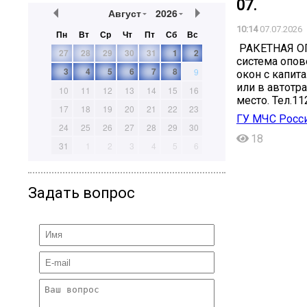
07.
Август
2026
10:14
07.07.2026
Пн
Вт
Ср
Чт
Пт
Сб
Вс
️️️ РАКЕТНАЯ
27
28
29
30
31
1
2
система опов
3
4
5
6
7
8
9
окон с капит
или в автотр
10
11
12
13
14
15
16
место. Тел.11
17
18
19
20
21
22
23
ГУ МЧС Росси
24
25
26
27
28
29
30
18
31
1
2
3
4
5
6
Задать вопрос