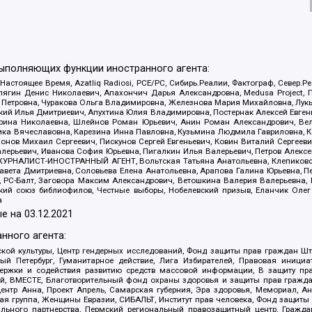
выполняющих функции иностранного агента:
 Настоящее Время, Azatliq Radiosi, PCE/PC, Сибирь.Реалии, Фактограф, Север
ягин Денис Николаевич, Апахончич Дарья Александровна, Medusa Project, П
етровна, Чуракова Ольга Владимировна, Железнова Мария Михайловна, Лукьян
й Илья Дмитриевич, Апухтина Юлия Владимировна, Постернак Алексей Евгеньев
рина Николаевна, Шлейнов Роман Юрьевич, Анин Роман Александрович, Вел
оника Вячеславовна, Карезина Инна Павловна, Кузьмина Людмила Гавриловна
ов Михаил Сергеевич, Пискунов Сергей Евгеньевич, Ковин Виталий Сергеевич
алерьевич, Иванова София Юрьевна, Пигалкин Илья Валерьевич, Петров Алексе
а, ЖУРНАЛИСТ-ИНОСТРАННЫЙ АГЕНТ, Вольтская Татьяна Анатольевна, Клепиков
авета Дмитриевна, Соловьева Елена Анатольевна, Арапова Галина Юрьевна, П
иа, РС-Балт, Заговора Максим Александрович, Ветошкина Валерия Валерьевна
ский союз библиофилов, Честные выборы, Нобелевский призыв, Еланчик Олег
а
е на
03.12.2021
нного агента:
ой культуры, Центр гендерных исследований, Фонд защиты прав граждан Шта
 Петербург, Гуманитарное действие, Лига Избирателей, Правовая инициат
держки и содействия развитию средств массовой информации, В защиту п
ий, ВМЕСТЕ, Благотворительный фонд охраны здоровья и защиты прав граж
, центр Анна, Проект Апрель, Самарская губерния, Эра здоровья, Мемориал,
я группа, Женщины Евразии, СИБАЛЬТ, Институт прав человека, Фонд защиты 
льного партнерства, Пермский региональный правозащитный центр, Граждан